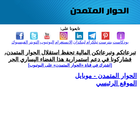
تابعونا على:
بودكاست
بنترست
تيلكرام
لينكدإن
الانستغرام
اليوتيوب
التويتر
الفيسبوك
تبرعاتكم وتبرعاتكن المالية تحفظ استقلال الحوار المتمدن،
فشاركونا في دعم استمرارية هذا الفضاء اليساري الحر
[اشترك في قناة ‫«الحوار المتمدن» على اليوتيوب]
الحوار المتمدن - موبايل
الموقع الرئيسي