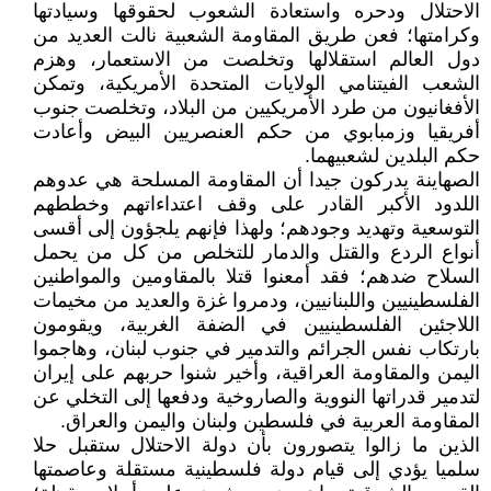
الاحتلال ودحره واستعادة الشعوب لحقوقها وسيادتها
وكرامتها؛ فعن طريق المقاومة الشعبية نالت العديد من
دول العالم استقلالها وتخلصت من الاستعمار، وهزم
الشعب الفيتنامي الولايات المتحدة الأمريكية، وتمكن
الأفغانيون من طرد الأمريكيين من البلاد، وتخلصت جنوب
أفريقيا وزمبابوي من حكم العنصريين البيض وأعادت
حكم البلدين لشعبيهما.
الصهاينة يدركون جيدا أن المقاومة المسلحة هي عدوهم
اللدود الأكبر القادر على وقف اعتداءاتهم وخططهم
التوسعية وتهديد وجودهم؛ ولهذا فإنهم يلجؤون إلى أقسى
أنواع الردع والقتل والدمار للتخلص من كل من يحمل
السلاح ضدهم؛ فقد أمعنوا قتلا بالمقاومين والمواطنين
الفلسطينيين واللبنانيين، ودمروا غزة والعديد من مخيمات
اللاجئين الفلسطينيين في الضفة الغربية، ويقومون
بارتكاب نفس الجرائم والتدمير في جنوب لبنان، وهاجموا
اليمن والمقاومة العراقية، وأخير شنوا حربهم على إيران
لتدمير قدراتها النووية والصاروخية ودفعها إلى التخلي عن
المقاومة العربية في فلسطين ولبنان واليمن والعراق.
الذين ما زالوا يتصورون بأن دولة الاحتلال ستقبل حلا
سلميا يؤدي إلى قيام دولة فلسطينية مستقلة وعاصمتها