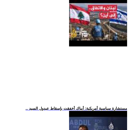
.. مستشارة سياسية أمريكية: أيباك أخفقت بإسقاط عبدول السيد