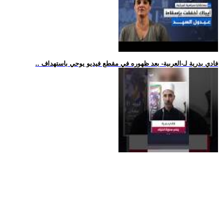
.. فادي بدرية لـ-العربية- بعد ظهوره في مقطع فيديو يوحي باستهداف