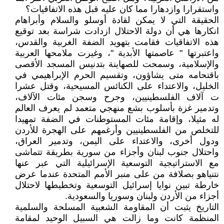
واستقرارا وازدهارا مما كان عليه قبل هذه الاتفاقيات؟
الحقيقة التي لا يمكن لقادة أوسلو والسلام وأبراهام
انكارها هي أن دولة الاحتلال ازدادت شراسة بعد توقيع
هذه الاتفاقيات فقامت بتهويد الضفة الغربية والقدس،
واعتبرتها " عاصمتها الأبدية "، وغيرت ملامحها العربية
والإسلامية، وسمحت للصهاينة بتدنيس المسجد الأقصى
باقتحامه متى يشاؤون، وتقسيم الحرم الإبراهيمي في
الخليل، والاعتداء على الكنائس المسيحية، وقتل عشرا
ت آلاف الفلسطينيين، وجرح وسجن مئات الآلاف،
وتدمير غزة بأسلوب بشع منهجي متعمد لم يعرف العالم
له مثيلا، وإقامة مئات المستوطنات في الضفة تمهيدا
للتخلص من الفلسطينيين وأرغمهم على الهجرة للأردن
ودول أخرى، والاعتداء على اليمن، وتدمير العراق،
واحتلال جنوب لبنان وأجزاء من سورية بطريقة تتماشى
مع الاستراتيجية التوسعية الإسرائيلية التي عبر عنها
نتنياهو بصلافة من على منبر الأمم المتحدة عندما عرض
خارطة تبين نوايا إسرائيل التوسعية وتخطيطها لاحتلال
أجزاء من الأردن ولبنان وسوريا والسعودية.
التاريخ يثبت أن المقاومة الشعبية المسلحة والسلمية
المنظمة كانت وما زالت هي السبيل الوحيد لمقامة