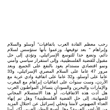
رحب معظم القادة العرب باتفاقيات" أوسلو والسلام
وإبراهام " بعد توقيعها، وزعموا بأنها ستؤسس لسلام
دائم، وتضع حدا للتوسع الإسرائيلي، وتؤدي إلى حل
مقبول للقضية الفلسطينية، وإلى استقرار سياسي وأمني
ونمو اقتصادي مستدام يعود بالنفع على الجميع. وبعد
مرور 47 عاما على السلام المصري الإسرائيلي، و33
عاما على أوسلو، و32 عاما على اتفاقية وادي عربة مع
الأردن، وست سنوات على اتفاقيات إبراهام مع المغرب
والإمارات والبحرين والسودان يتساءل المواطنون العرب
هل أدت هذه الاتفاقيات، أو هذا الاستسلام المجاني
للصهاينة، إلى حل القضية الفلسطينية؟ وهل تم إنهاء
العداء الصهيوني لأمتنا وتخلي إسرائيل عن احتلال المزيد
من الأراضي العربية؟ وهل أصبح الوطن العربي أكثر أمنا