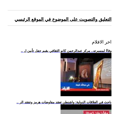
التعليق والتصويت على الموضوع في الموقع الرئيسي
اخر الافلام
.. وفاءً لمسيرته.. مركز عبدالرحمن كانو الثقافي يقيم حفل تأبين ل
.. باحث في العلاقات الدولية: واشنطن تعقد مفاوضات هرمز وتفقد الر