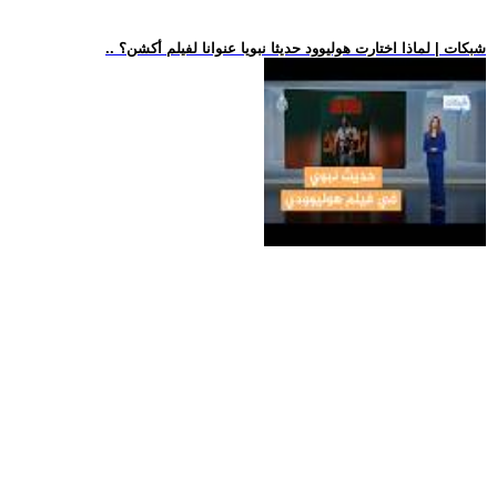
.. شبكات | لماذا اختارت هوليوود حديثا نبويا عنوانا لفيلم أكشن؟