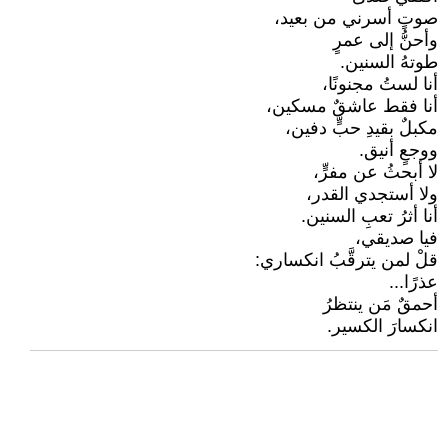
صوتٍ أسرني من بعيد،
وأحنُّ إلى عمرٍ
طوتهُ السنين.
أنا لستُ مجنونًا،
أنا فقط عاشقٌ مسكين،
مكبلٌ بقيدِ حبٍّ دفين،
ووجعٍ أنيق.
لا أبحثُ عن مفرٍّ،
ولا أستجدي القدر،
أنا أثرُ تعبِ السنين.
فيا صديقي،
قلْ لمن يترقَّبُ انكساري:
عذرًا...
أحمقٌ مَن ينتظرُ
انكسارَ الكسير.