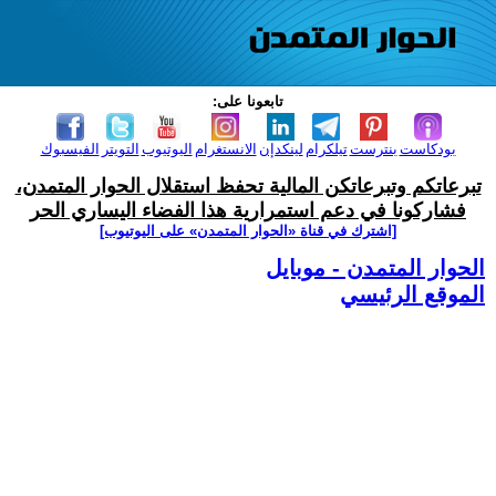
تابعونا على:
بودكاست
بنترست
تيلكرام
لينكدإن
الانستغرام
اليوتيوب
التويتر
الفيسبوك
تبرعاتكم وتبرعاتكن المالية تحفظ استقلال الحوار المتمدن،
فشاركونا في دعم استمرارية هذا الفضاء اليساري الحر
[اشترك في قناة ‫«الحوار المتمدن» على اليوتيوب]
الحوار المتمدن - موبايل
الموقع الرئيسي