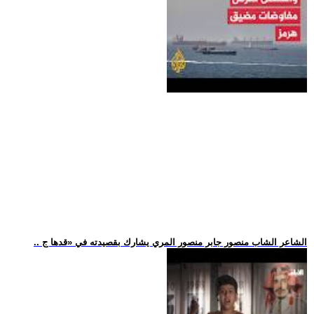
.. الشاعر الشاب منصور جابر منصور المري يشارك بقصيدته في «قدها ج