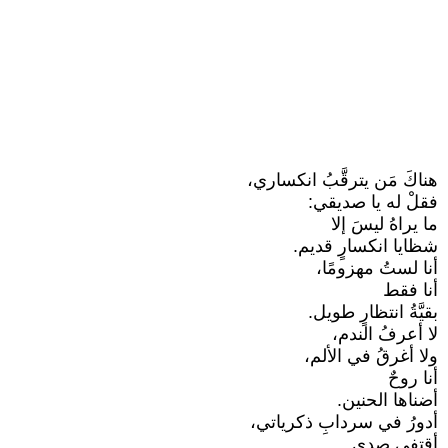
هناكَ مَن يترقَّبُ انكساري،
فقلْ له يا صديقي:
ما يراهُ ليسَ إلا
شظايا انكسارٍ قديم.
أنا لستُ مهزومًا،
أنا فقط
بقيَّةُ انتظارٍ طويل.
لا أعرفُ الندم،
ولا أغرقُ في الألم،
أنا روحٌ
أضناها الحنين.
أدورُ في سردابِ ذكرياتي،
أقتفي صدى