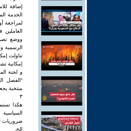
إضافة للا
الخدمة الم
لمراجعة أو
العاملين ف
ووضع تصور
الرسمية وا
إمكانية تشريد ٨٠٪ من العاملين!!!. ووجد هذا ا
و لجنة الم
“الفصل ال
منتخبة يجعل
٣
هكذا تستم
السياسية و
ضروريات ال
الخ.