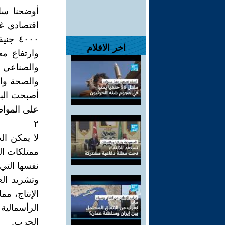
أوضحنا ساب
اقتصادي غي
٤٠٠٠ 
اخر الافلام
وارتفاع مع
والصناعي و
والصحة والم
أصبحت الب
على المواطن
٢
لا يمكن ال
ممتلكات ال
نفسها التي
الإنتاج، م
الرأسمالية
الحرب.