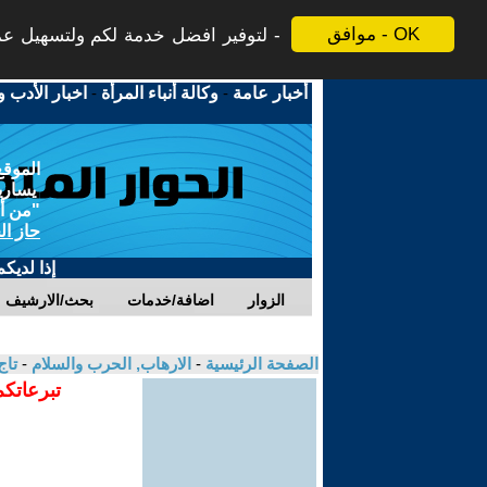
موافق - OK
لتوفير افضل خدمة لكم ولتسهيل عملي
أخبار عامة
-
وكالة أنباء المرأة
-
اخبار الأدب و
الموقع
يسارية
"من أج
حاز ال
إذا لديك
الزوار
اضافة/خدمات
بحث/الارشيف
الصفحة الرئيسية
-
الارهاب, الحرب والسلام
-
تاج
تبرعاتكم