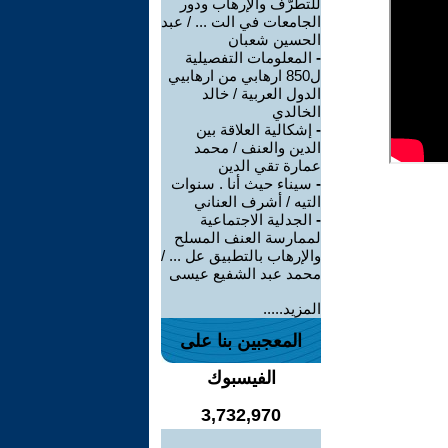
للتطرّف والإرهاب ودور
الجامعات في الت ... / عبد
الحسين شعبان
-
المعلومات التفصيلية
ل850 ارهابي من ارهابيي
الدول العربية / خالد
الخالدي
-
إشكالية العلاقة بين
الدين والعنف / محمد
عمارة تقي الدين
-
سيناء حيث أنا . سنوات
التيه / أشرف العناني
-
الجدلية الاجتماعية
لممارسة العنف المسلح
والإرهاب بالتطبيق عل ... /
محمد عبد الشفيع عيسى
المزيد.....
المعجبين بنا على
الفيسبوك
3,732,970