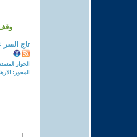
وقف 
تاج السر 
الحوار المتمدن-العدد: 8709 - 26
المحور: الاره
ا