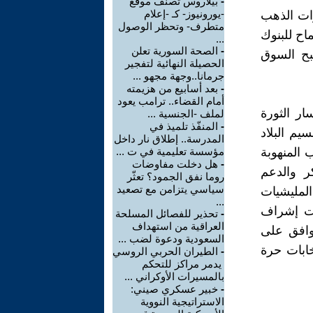
-
بيلاروس تصنّف موقع
-يورونيوز- كـ -إعلام
رات الذهب
متطرف- وتحظر الوصول
اح للبنوك
...
-
الصحة السورية تعلن
بح السوق
الحصيلة النهائية لتفجير
جرمانا..وجهة مجهو ...
-
بعد أسابيع من هزيمته
أمام القضاء.. ترامب يعود
ار الثورة
لملف -الجنسية ...
-
المنفّذ تلميذ في
يم البلاد
المدرسة.. إطلاق نار داخل
 المنهوبة
مؤسسة تعليمية في ت ...
-
هل دخلت مفاوضات
ر والدعم
روما نفق الجمود؟ تعثّر
سياسي يتزامن مع تصعيد
المليشيات
...
حت إشراف
-
تحذير للفصائل المسلحة
العراقية من استهداف
توافق على
السعودية ودعوة لضب ...
ابات حرة
-
الطيران الحربي الروسي
يدمر مراكز للتحكم
بالمسيرات الأوكراني ...
-
خبير عسكري صيني:
الاستراتيجية النووية