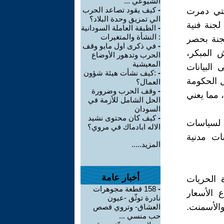
الشيوعي ...
-
كيف يقود تصاعد الحرب
لتي دمرت
الي تمزيق وحدة البلاد؟
لجنة فنية
-
الطبقة العاملة السودانية
: النشأة والمتغيرات
لجنة بحصر
-
في ذكرى اول مايو وقف
ش المبكر،
الحرب وتدهور الأوضاع
المعيشية
البيانات
-
:كيف نشأت هيئة شؤون
ل الحكومة
العمال؟
-
وقف الحرب وضرورة
٢٪ من القوة الحالية، مما يعني
الحل الشامل للأزمة في
السودان
-
كيف كان محتوى نشيد
د لسياسات
الاله ابادماك في مروي؟
ات مدنية
المزيد.....
أخبار عامة
 الحريات
-
158 قطعة مجوهرات
ع الأسعار
نادرة توثّق -عيون
والأسمنت.
العشاق- وتروي قصص
حب منسي ...