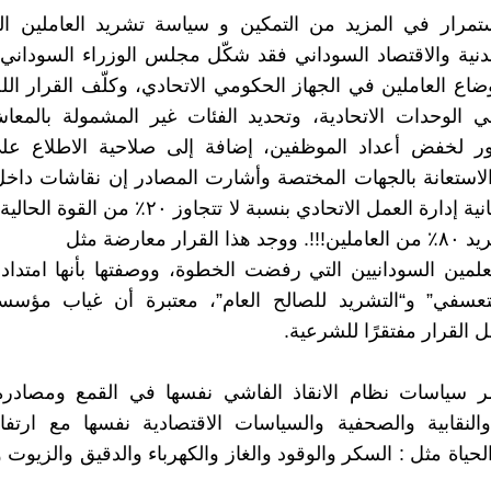
ستمرار في المزيد من التمكين و سياسة تشريد العاملين ا
دنية والاقتصاد السوداني فقد شكّل مجلس الوزراء السوداني 
ضاع العاملين في الجهاز الحكومي الاتحادي، وكلّف القرار ال
ي الوحدات الاتحادية، وتحديد الفئات غير المشمولة بالمعا
 لخفض أعداد الموظفين، إضافة إلى صلاحية الاطلاع على 
لاستعانة بالجهات المختصة وأشارت المصادر إن نقاشات داخ
تناولت إمكانية إدارة العمل الاتحادي بنسبة لا تتجاوز ٠
لقرار معارضة مثل
علمين السودانيين التي رفضت الخطوة، ووصفتها بأنها امتدا
تعسفي” و“التشريد للصالح العام”، معتبرة أن غياب مؤسس
 القرار مفتقرًا للشرعية.
ر سياسات نظام الانقاذ الفاشي نفسها في القمع ومصادرة
النقابية والصحفية والسياسات الاقتصادية نفسها مع ارتفا
حياة مثل : السكر والوقود والغاز والكهرباء والدقيق والزيوت 