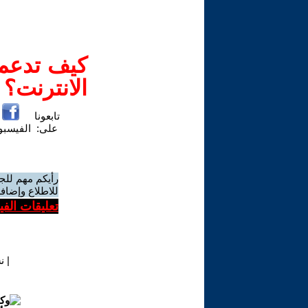
كيف تدعم-
الانترنت؟
تابعونا
على:
الفيسب
رأيكم مهم للج
للاطلاع وإضافة
تعليقات الف
|
ن