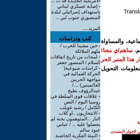
الأمريكية الجديدة قد ت ...
-
إصابة عسكري لبناني
Transl
باستهداف إسرائيلي لبلدة
المنصوري جنوب لبن ...
المزيد.....
كتب ودراسات
اعية، والمساواة
-
حين مشينا للحرب /
م.
ساهم/ي معنا!
ملهم الملائكة
-
لمحات من تاريخ اتفاقات
رار هذا المنبر الحر
السلام / المنصور جعفر
معلومات التحويل
-
كراسات شيوعية(
الحركة العمالية في
مواجهة الحربين
العالميتين) ... /
عبدالرؤوف بطيخ
-
علاقات قوى السلطة في
روسيا اليوم / النص
الكامل / رشيد غويلب
-
الانتحاريون ..او كلاب
النار ...المتوهمون بجنة لم
يحصلوا عليه ... / عباس
عبود سالم
الحوار المتمدن
-
البيئة الفكرية الحاضنة