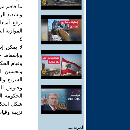
ما فاقم من
وتشديد الر
برفع أسعا
الموازية ال
٤
لا يمكن إص
وبإسقاط حك
وقيام الحك
وتحسين ال
السريع وال
وجيوش الح
الحكومة ال
شكل الحكم
نزيهة وقيا
المزيد.....