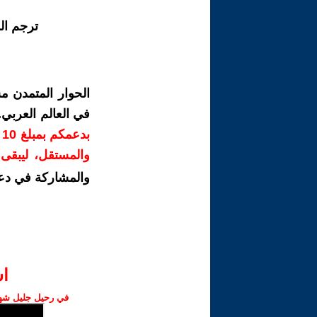
ترجم ال
الحوار المتمدن م
في العالم العربي
ب
والمستقل، ليبقى ص
والمشاركة في دع
ا‫
في رحيل جليل شهبا