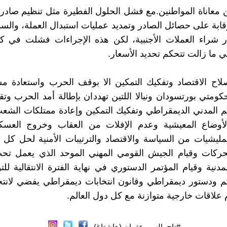
 معاناة المواطنين.مع فشل الحلول الفطيرة مثل تنظيم صاد
قابة على حصائل الصادر وتمديد عمليات استبدال العملة، والسم
ر شراء العملات الأجنبية، لكن هذه الإجراءات فشلت في ك
تي ما زالت تتحكم تحديد الأسعار.
لاح الاقتصاد وتفكيك التمكين الا بوقف الحرب واستعادة مس
ومتي بورتسودان ونيالا اللتين تهددان بإطالة أمد الحرب وتقس
م المدني الديمقراطي وتفكيك التمكين وإعادة ممتلكات الشعب
أوضاع المعيشية وعدم الإفلات من العقاب وخروج العسك
مليشيات من السياسة والاقتصاد والترتيبات الأمنية لحل كل 
ركات وقيام الجيش القومي المهني الموحد الذي يعمل ت
مدنية وقيام المؤتمر الدستوري في نهاية الفترة الانتقالية لل
 ودستور ديمقراطي وقانون انتخابات ديمقراطي يفضي لانتخ
م علاقات خارجية متوازنة مع كل دول العالم.
#تاج_السر_عثمان (هاشتاغ)