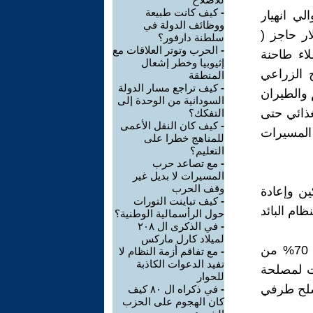
-
كيف كانت طبيعة
لي انهيار
ووظائف الدولة في
ار حاجز (
سلطنة دارفور؟
-
الحرب وتوتر العلاقات مع
لاء طاحنة
إثيوبيا وخطر إشعال
ج الزراعي
المنطقة
-
كيف تراجع مسار الدولة
 والطيران
السودانية من الوحدة إلى
غذائي حتى
التفكك؟
-
كيف كان النقل الأعمى
المسيرات
للمناهج خطرا على
التعليم؟
-
مع تصاعد حرب
المسيرات لا بديل غير
وقف الحرب
ن وإعادة
-
كيف تباينت التورات
ام البائد
حول الرأسمالية الوطنية؟
-
في الذكرى ال ٢٠٨
لميلاد كارل ماركس
وتشريد العاملين. مع استمرار تهريب الذهب حيث يتم تهريب اكثر من 70% من
-
مع تفاقم أزمة النظام لا
تفيد الدعوات الكاذبة
ات لمصلحة
للحوار
تسلح طرفي
-
في ذكراه ال ٨٠ كيف
كان الهجوم على الحزب