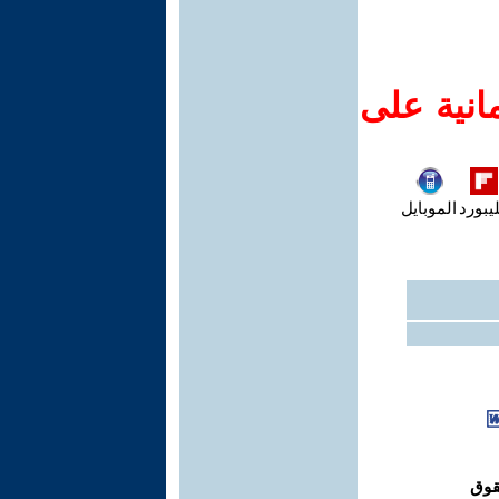
انية على
يبورد
الموبايل