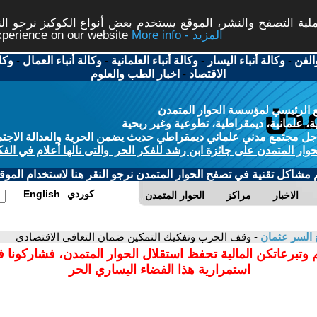
ة التصفح والنشر، الموقع يستخدم بعض أنواع الكوكيز نرجو النق
More info - المزيد
experience on our website
الفن
-
وكالة أنباء اليسار
-
وكالة أنباء العلمانية
-
وكالة أنباء العمال
-
وكا
الاقتصاد
-
اخبار الطب والعلوم
 الرئيسي لمؤسسة الحوار المتمدن
، علمانية، ديمقراطية، تطوعية وغير ربحية
ل مجتمع مدني علماني ديمقراطي حديث يضمن الحرية والعدالة الاجتم
حوار المتمدن على جائزة ابن رشد للفكر الحر والتى نالها أعلام في الفك
م مشاكل تقنية في تصفح الحوار المتمدن نرجو النقر هنا لاستخدام الموقع
كوردي
English
الاخبار
مراكز
الحوار المتمدن
 السر عثمان
- وقف الحرب وتفكيك التمكين ضمان التعافي الاقتصادي
 وتبرعاتكن المالية تحفظ استقلال الحوار المتمدن، فشاركونا 
استمرارية هذا الفضاء اليساري الحر