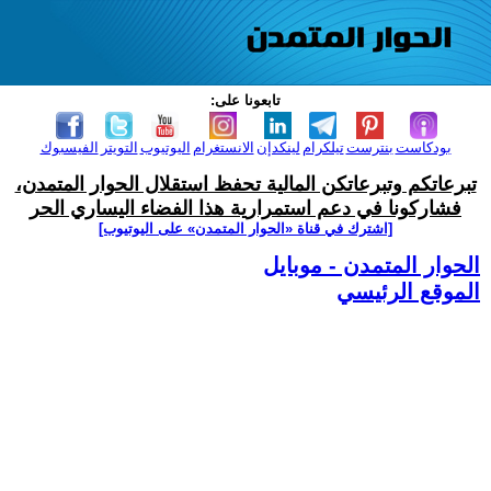
تابعونا على:
بودكاست
بنترست
تيلكرام
لينكدإن
الانستغرام
اليوتيوب
التويتر
الفيسبوك
تبرعاتكم وتبرعاتكن المالية تحفظ استقلال الحوار المتمدن،
فشاركونا في دعم استمرارية هذا الفضاء اليساري الحر
[اشترك في قناة ‫«الحوار المتمدن» على اليوتيوب]
الحوار المتمدن - موبايل
الموقع الرئيسي