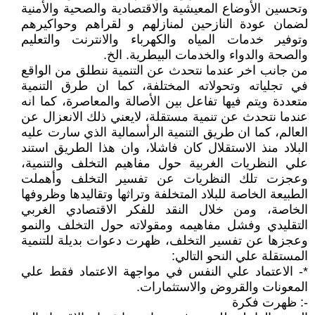
وتحسين الأوضاع المعيشية والاقتصادية والصحية والأمنية
لضمان عودة النازحين لمنازلهم و لقراهم وحواكيرهم
وتوفير خدمات المياه والكهرباء والانترنت والتعليم
والصحة والدواء والخدمات البيطرية. الخ.
من جانب اخر عندما نتحدث عن التنمية ننطلق من الواقع
في تجلياته وتحولاته المختلفة، كما ان طرق التنمية
متعددة ويتم فيها تفاعل بين الأصالة والمعاصرة، كما انه
عندما نتحدث عن تنمية مستقلة، لايعني ذلك الانعزال عن
العالم، كما ان طريق التنمية الرأسمالية الذي سارت عليه
البلاد منذ الاستقلال كان فاشلا، وان هذا الطريق استند
علي النظريات الغربية حول مفاهيم التخلف والتنمية،
وعجزت تلك النظريات عن تفسير التخلف وأهملت
الطبيعة الخاصة للبلاد المتخلفة وتراثها وتقاليدها وظروفها
الخاصة، ومن خلال النقد للفكر الاقتصادي الغربي
التقليدي وفشل مفاهيمه ومقولاته حول التخلف والنمو
وعجزها عن تفسير التخلف، ظهرت دعوات بديلة للتنمية
المستقلة علي النحو التالي:
*- الاعتماد علي النفس في مواجهة الاعتماد فقط علي
المعونات والقروض والاستثمارات.
-: ظهرت فكرة