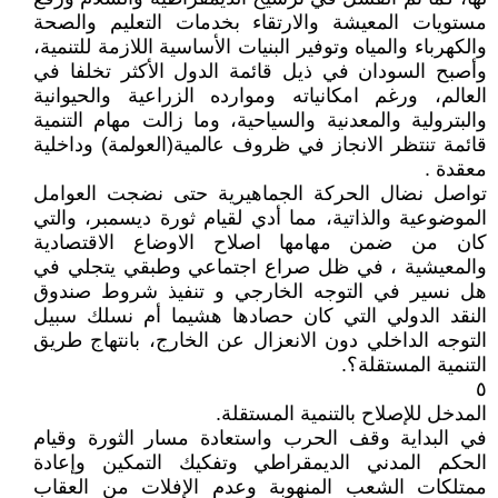
مستويات المعيشة والارتقاء بخدمات التعليم والصحة
والكهرباء والمياه وتوفير البنيات الأساسية اللازمة للتنمية،
وأصبح السودان في ذيل قائمة الدول الأكثر تخلفا في
العالم، ورغم امكانياته وموارده الزراعية والحيوانية
والبترولية والمعدنية والسياحية، وما زالت مهام التنمية
قائمة تنتظر الانجاز في ظروف عالمية(العولمة) وداخلية
معقدة .
تواصل نضال الحركة الجماهيرية حتى نضجت العوامل
الموضوعية والذاتية، مما أدي لقيام ثورة ديسمبر، والتي
كان من ضمن مهامها اصلاح الاوضاع الاقتصادية
والمعيشية ، في ظل صراع اجتماعي وطبقي يتجلي في
هل نسير في التوجه الخارجي و تنفيذ شروط صندوق
النقد الدولي التي كان حصادها هشيما أم نسلك سبيل
التوجه الداخلي دون الانعزال عن الخارج، بانتهاج طريق
التنمية المستقلة؟.
٥
المدخل للإصلاح بالتنمية المستقلة.
في البداية وقف الحرب واستعادة مسار الثورة وقيام
الحكم المدني الديمقراطي وتفكيك التمكين وإعادة
ممتلكات الشعب المنهوبة وعدم الإفلات من العقاب