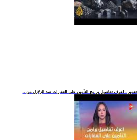
.. تعمير - اعرف تفاصيل برامج التأمين على العقارات ضد الزلازل من