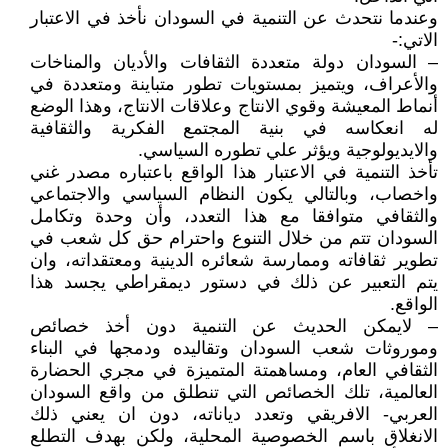
وعندما نتحدث عن التنمية في السودان نأخذ في الاعتبار
الاتي:-
– السودان دولة متعددة الثقافات والأديان والمناخات
والأعراف، ويتميز بمستويات تطور متباينة ومتعددة في
أنماط المعيشة وقوي الانتاج وعلاقات الانتاج، وهذا الوضع
له انعكاسه في بنية المجتمع الفكرية والثقافية
والايديولوجية ويؤثر علي تطوره السياسي.
تأخذ التنمية في الاعتبار هذا الواقع باعتباره مصدر غني
واخصاب، وبالتالي يكون النظام السياسي والاجتماعي
والثقافي متوافقا مع هذا التعدد، وأن وحدة وتكامل
السودان تتم من خلال التنوع واحترام حق كل شعب في
تطوير ثقافاته وممارسة شعائره الدينية ومعتقداته، وان
يتم التعبير عن ذلك في دستور ديمقراطي يجسد هذا
الواقع.
– لايمكن الحديث عن التنمية دون أخذ خصائص
وموروثات شعب السودان وتقاليده ودمجها في البناء
الثقافي العام، ومساهمتة المتميزة في مجري الحضارة
العالمية، تلك الخصائص التي تنطلق من واقع السودان
العربي- الافريقي وتعدد دياناته، دون ان يعني ذلك
الانغلاق باسم الخصوصية المحلية، ولكن بهدف التطلع