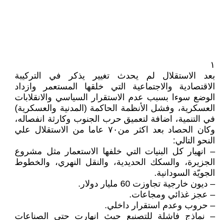
١
بعد الاستقلال لم يحدث تغيير يذكر في التركيبة
الاقتصادية والاجتماعية التي خلقها المستعمر وازداد
الوضع سوءا بسبب عدم الاستقرار السياسي والانقلابات
العسكرية، وفشل الأنظمة الحاكمة (المدنية والعسكرية)
في التنمية، اضافة لتعميق حرب الجنوب وكارثة انفصاله،
وكان الحصاد بعد اكثر من٧٠ عاما من الاستقلال علي
النحو التالي:
– انهيار كل البنيات التي خلفها الاستعمار مثل مشروع
الجزيرة، والسكك الحديدية، والنقل النهري، والخطوط
الجويّة السودانية.
– ديون خارجية تجاوزت 60 مليار دولار.
– عجز غذائي ومجاعات.
– حروب وعدم استقرار داخلي.
– نماذج فاشلة للتصنيع حيث انهارت حتي الصناعات