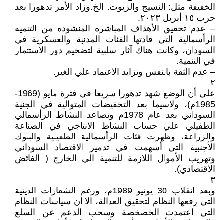
الخفيفة مثل: النسيج والزيوت. الخ.وزاد الأمر تدهورا بعد
حرب ١٥ أبريل ٢٠٢٣.
– عدم تحقيق الأهداف المباشرة المنشودة من التنمية
الرأسمالية التي قادتها الفئات المدنية والعسكرية في
السودان، وكانت هناك آثار سلبية لتضخيم دور الاستثمار
في التنمية.
– عدم الثقة بالنفس وتزايد الاعتماد علي الغير.
٢
علي أن الوضع شهد تدهورا سريعا في فترة مايو (1969-
1985م)، ولاسيما بعد التخفيضات المتوالية في الجنية
السوداني بعد عام 1978م وتصاعد النشاط الرأسمالي
الطفيلي علي حساب النشاط الانتاجي في الصناعة
والزراعة، وظهرت فئات الرأسمالية الطفيلية والبنوك
الأجنبية التي أسهمت في تدمير الاقتصاد السوداني
وتهريب الأموال اللازمة للتنمية الي الخارج ( الفائض
الاقتصادي).
٣
وبعد انقلاب 30 يونيو 1989م، ورغم الشعارات الدينية
التي رفعها النظام لتحقيق العدالة، الا ان سياسات النظام
التي اعتمدت الخصخصة وسحب الدعم عن السلع