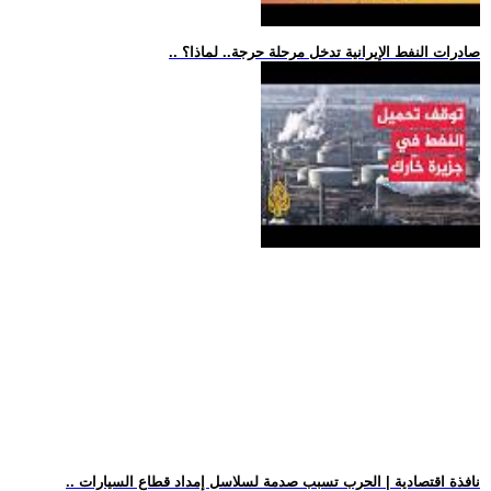
.. صادرات النفط الإيرانية تدخل مرحلة حرجة.. لماذا؟
.. نافذة اقتصادية | الحرب تسبب صدمة لسلاسل إمداد قطاع السيارات