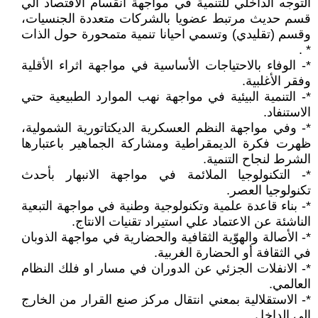
التوجه الداخلي للتنمية في مواجهة انقسام الاقتصاد الي
قسم حديث مرتبط عضويا بالشركات متعددة الجنسيات،
وقسم (تقليدي) وتسمي احيانا تنمية متمحورة حول الذات
* .
*- الوفاء بالاحتياجات الأساسية في مواجهة اثراء الأقلية
وفقر الأغلبية.
*- التنمية البيئية في مواجهة نهب الموارد الطبيعية حتي
الاستنفاد.
*- وفي مواجهة النظم العسكرية الديكتاتورية الشمولية،
ظهرت فكرة الديمقراطية ومشاركة الجماهير باعتبارها
الشرط لنجاح التنمية.
*- التكنولوجيا الملائمة في مواجهة الانبهار بأحدث
تكنولوجيا العصر.
*- بناء قاعدة علمية وتكنولوجية وطنية في مواجهة التبعية
الناشئة عن الاعتماد علي استيراد تقنيات الانتاج.
*- الأصالة والهوّية الثقافية والحضارية في مواجهة الذوبان
في الثقافة أو الحضارة الغربية.
*- الانفلات الجزئي عن الدوران في مسار او فلك النظام
العالمي.
*- الاستقلالية بمعني انتقال مركز صنع القرار من الخارج
الي الداخل.