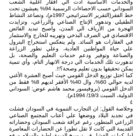
والخدمات الأساسية أدت الي افقار أغلبية الشعب
السوداني حسب الاحصاءات الرسمية 94% يعيشون تحت
خط الفقر(التقرير الاستراتيجي 1997م)، وتصاعد النشاط
الطفيلي وتدهور الإنتاج الصناعي والزراعي، وتزايدت
الهجرة من الأرياف الي المدن، واصبح تبديد الفائض
الاقتصادي في الصرف البذخي وتهريبه للخارج والاستثمار
في العقارات هو السائد. ولم ينعكس استخراج البترول
علي حياة المواطنين العادية، وعلي تطور الزراعة
والصناعة وتوفير ودعم خدمات التعليم والصحة، بل
تدهورت تلك الخدمات الي درجة الانهيار التام، وأي تنمية
يمكن تحقيقها بدون تعليم وصحة؟!!.
كما اختل توزيع الدخل القومي حيث أصبح العشرة الأغني
لديه حوالي 60%، وال 40% الأفقر لديهم 8% فقط من
الدخل القومي (بروفيسور محمد هاشم عوض: السوداني
الدولية، السبت 19/3/ 1994م).
٤
وخلاصة القول: ان التجارب التنموية في السودان فشلت
في تجديد البلاد ووضعها علي أعتاب المجتمع الصناعي
الزراعي المتطور، رغم عراقة شعب السودان وحضاراته
القديمة التي كانت لا تقل تطورا عن الحضارات المعاصرة
لها، كما تم الفشل في ترسيخ الديمقراطية والسلام ورفع