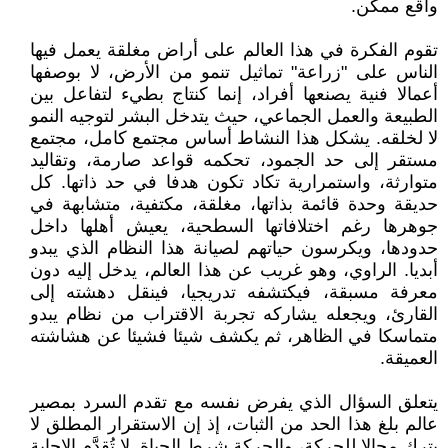
واقع ممكن.
تقوم الفكرة في هذا العالم على أراض مغلقة يعمل فيها
الناس على "زراعة" تماثيل تنمو من الأرض، لا بوصفها
أعمالا فنية يصنعها أفراد، إنما كنتاج بطيء لتفاعل بين
الطبيعة والعمل الجماعي، حيث يتدخل البشر لتوجيه النمو
لا لخلقه. يشكل هذا النشاط أساس مجتمع كامل، مجتمع
مستقر إلى حد الجمود، تحكمه قواعد صارمة، وتقاليد
متوارثة، واستمرارية تكاد تكون هدفا في حد ذاتها. كل
حديقة وحدة قائمة بذاتها، مغلقة، مكتفية، متشابهة في
جوهرها رغم اختلافاتها السطحية، يعيش أهلها داخل
حدودها، ويكرسون حياتهم لصيانة هذا النظام الذي يبدو
أبديا. الراوي، وهو غريب عن هذا العالم، يدخل إليه دون
معرفة مسبقة، فيكتشفه تدريجيا، فينقل دهشته إلى
القارئ، ويجعله يشاركه تجربة الاقتراب من نظام يبدو
متماسكا في الظاهر، ثم يكشف شيئا فشيئا عن هشاشته
العميقة.
يتعلق السؤال الذي يفرض نفسه مع تقدم السرد بمصير
عالم بلغ هذا الحد من الثبات، إذ إن الاستقرار المطلق لا
يترك مجالا للحركة، والحركة شرط الحياة. لا تُقدَّم الإجابة