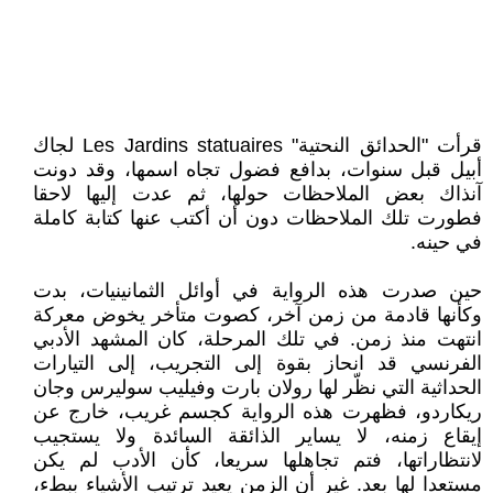
قرأت "الحدائق النحتية" Les Jardins statuaires لجاك
أبيل قبل سنوات، بدافع فضول تجاه اسمها، وقد دونت
آنذاك بعض الملاحظات حولها، ثم عدت إليها لاحقا
فطورت تلك الملاحظات دون أن أكتب عنها كتابة كاملة
في حينه.
حين صدرت هذه الرواية في أوائل الثمانينيات، بدت
وكأنها قادمة من زمن آخر، كصوت متأخر يخوض معركة
انتهت منذ زمن. في تلك المرحلة، كان المشهد الأدبي
الفرنسي قد انحاز بقوة إلى التجريب، إلى التيارات
الحداثية التي نظّر لها رولان بارت وفيليب سوليرس وجان
ريكاردو، فظهرت هذه الرواية كجسم غريب، خارج عن
إيقاع زمنه، لا يساير الذائقة السائدة ولا يستجيب
لانتظاراتها، فتم تجاهلها سريعا، كأن الأدب لم يكن
مستعدا لها بعد. غير أن الزمن يعيد ترتيب الأشياء ببطء،