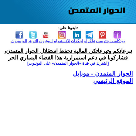
تابعونا على:
بودكاست
بنترست
تيلكرام
لينكدإن
الانستغرام
اليوتيوب
التويتر
الفيسبوك
تبرعاتكم وتبرعاتكن المالية تحفظ استقلال الحوار المتمدن،
فشاركونا في دعم استمرارية هذا الفضاء اليساري الحر
[اشترك في قناة ‫«الحوار المتمدن» على اليوتيوب]
الحوار المتمدن - موبايل
الموقع الرئيسي