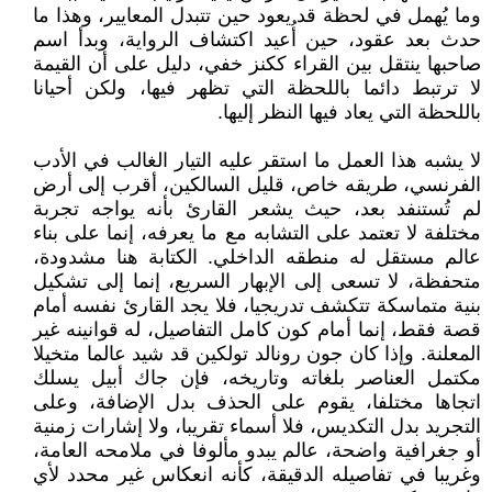
وما يُهمل في لحظة قد يعود حين تتبدل المعايير، وهذا ما
حدث بعد عقود، حين أُعيد اكتشاف الرواية، وبدأ اسم
صاحبها ينتقل بين القراء ككنز خفي، دليل على أن القيمة
لا ترتبط دائما باللحظة التي تظهر فيها، ولكن أحيانا
باللحظة التي يعاد فيها النظر إليها.
لا يشبه هذا العمل ما استقر عليه التيار الغالب في الأدب
الفرنسي، طريقه خاص، قليل السالكين، أقرب إلى أرض
لم تُستنفد بعد، حيث يشعر القارئ بأنه يواجه تجربة
مختلفة لا تعتمد على التشابه مع ما يعرفه، إنما على بناء
عالم مستقل له منطقه الداخلي. الكتابة هنا مشدودة،
متحفظة، لا تسعى إلى الإبهار السريع، إنما إلى تشكيل
بنية متماسكة تتكشف تدريجيا، فلا يجد القارئ نفسه أمام
قصة فقط، إنما أمام كون كامل التفاصيل، له قوانينه غير
المعلنة. وإذا كان جون رونالد تولكين قد شيد عالما متخيلا
مكتمل العناصر بلغاته وتاريخه، فإن جاك أبيل يسلك
اتجاها مختلفا، يقوم على الحذف بدل الإضافة، وعلى
التجريد بدل التكديس، فلا أسماء تقريبا، ولا إشارات زمنية
أو جغرافية واضحة، عالم يبدو مألوفا في ملامحه العامة،
وغريبا في تفاصيله الدقيقة، كأنه انعكاس غير محدد لأي