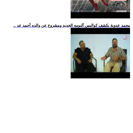
.. محمد عدوية يكشف كواليس ألبومه الجديد ومشروع عن والده أحمد عد