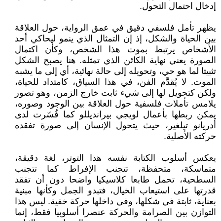
إدخال احتمال التحول.
يظهر تأمل فلسفي دقيق في عمق الرواية، حول العلاقة
بين الحياة والشكل، إذ إن التمثال الذي ينمو ليحاكي أحد
الأشخاص يرتبط بموت هذا الشخص، وكأن اكتمال
الصورة يعني نهاية الكائن الذي تمثله. هنا يصبح الشكل
تثبيتا لما هو حي، وتحويله إلى حالة نهائية، أي إلى ما يشبه
الموت. لا يُقدَّم الفن، في هذا السياق، كامتداد للحياة،
ولكن كتحويل لها إلى شيء ثابت خارج الزمن، وهو تصور
يلامس تأملات فلسفية حول العلاقة بين الوجود وصوره،
يمكن ربطها بأعمال لويجي بيرانديللو كما فُسّرت لدى
أدريانو تيلغير، حيث يتحول الإنسان إلى صورة تفقده
حركته الأصلية.
يعكس أسلوب الكتابة نفسه هذا التوتر، لغة دقيقة،
متماسكة، متحفظة، تتجنب الإفراط كما تتجنب
السطحية، تحمل طابعا كلاسيكيا واضحا دون أن تفقد
قدرتها على استيعاب الخيال، فتبدو الجمل وكأنها مبنية
بعناية، ثابتة في شكلها، وفي داخلها حركة خفية. ليس هذا
التوازن بين الصرامة والحركة عنصرا أسلوبيا فقط، إنما