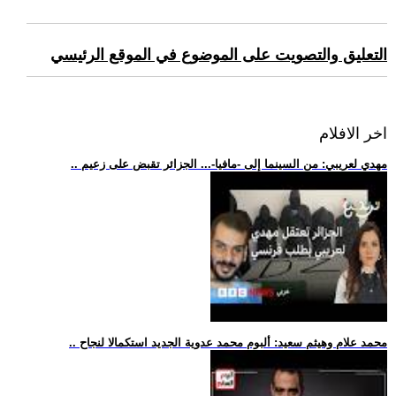
التعليق والتصويت على الموضوع في الموقع الرئيسي
اخر الافلام
.. مهدي لعريبي: من السينما إلى -مافيا-... الجزائر تقبض على زعيم
.. محمد علام وهيثم سعيد: ألبوم محمد عدوية الجديد استكمالا لنجاح