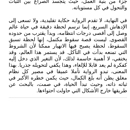
جزء من بنية العمل، حيث يتجسد الصراع بين الثبات
والتحول في كل مستوياته.
في النهاية، لا تقدم الرواية حكاية تقليدية، ولا تسعى إلى
الإدهاش السريع، إنما ترسم لحظة دقيقة في حياة عالم
وصل إلى أقصى درجات انتظامه، وبدأ يقترب من حدوده
القصوى. ليست قصة سقوط مكتمل، إنها لحظة تسبق
السقوط، لحظة يصبح فيها الانهيار ممكنا لأن الشروط
التي تمنعه بدأت في التآكل. قد يستمر هذا العالم، وقد
يختفي، لا أهمية حاسمة لذلك، لأن التغير الذي دخل إليه
كفكرة لم يعد قابلا للإلغاء، وهذا يكفي لتحويله جذريا. بهذا
المعنى، تبدو الرواية تأملا عميقا في مصير كل نظام
مغلق يظن أنه بلغ الكمال، حيث يكمن خطره الأكبر في
ثباته ذاته، وحيث تبدأ الحياة، في صمت، بالبحث عن
طريقها خارج الأشكال التي حاولت احتواءها.