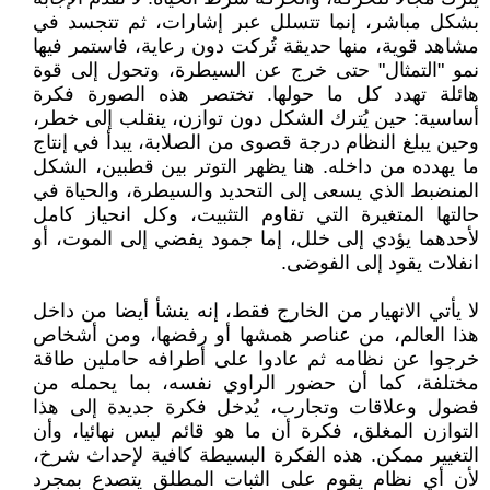
بشكل مباشر، إنما تتسلل عبر إشارات، ثم تتجسد في
مشاهد قوية، منها حديقة تُركت دون رعاية، فاستمر فيها
نمو "التمثال" حتى خرج عن السيطرة، وتحول إلى قوة
هائلة تهدد كل ما حولها. تختصر هذه الصورة فكرة
أساسية: حين يُترك الشكل دون توازن، ينقلب إلى خطر،
وحين يبلغ النظام درجة قصوى من الصلابة، يبدأ في إنتاج
ما يهدده من داخله. هنا يظهر التوتر بين قطبين، الشكل
المنضبط الذي يسعى إلى التحديد والسيطرة، والحياة في
حالتها المتغيرة التي تقاوم التثبيت، وكل انحياز كامل
لأحدهما يؤدي إلى خلل، إما جمود يفضي إلى الموت، أو
انفلات يقود إلى الفوضى.
لا يأتي الانهيار من الخارج فقط، إنه ينشأ أيضا من داخل
هذا العالم، من عناصر همشها أو رفضها، ومن أشخاص
خرجوا عن نظامه ثم عادوا على أطرافه حاملين طاقة
مختلفة، كما أن حضور الراوي نفسه، بما يحمله من
فضول وعلاقات وتجارب، يُدخل فكرة جديدة إلى هذا
التوازن المغلق، فكرة أن ما هو قائم ليس نهائيا، وأن
التغيير ممكن. هذه الفكرة البسيطة كافية لإحداث شرخ،
لأن أي نظام يقوم على الثبات المطلق يتصدع بمجرد