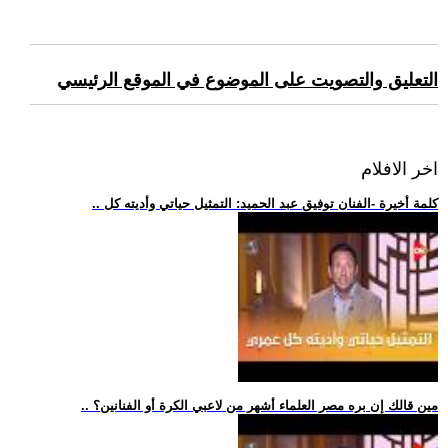
التعليق والتصويت على الموضوع في الموقع الرئيسي
اخر الافلام
.. كلمة أخيرة -الفنان توفيق عبد الحميد: التمثيل حياتي وأديته كل
.. مين قالك إن بره مصر العلماء أشهر من لاعبي الكرة أو الفنانين؟