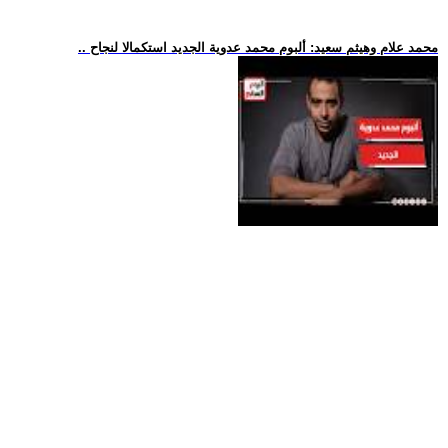
.. محمد علام وهيثم سعيد: ألبوم محمد عدوية الجديد استكمالا لنجاح