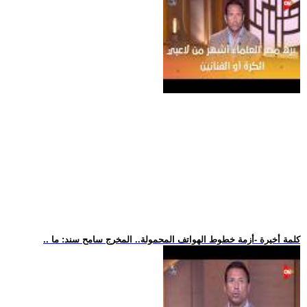
.. كلمة أخيرة -أزمة خطوط الهواتف المحمولة.. المخرج سامح سند: ما