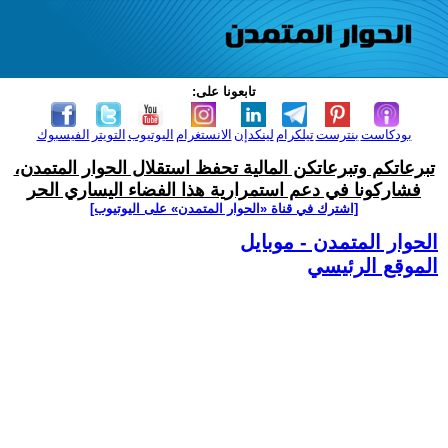
تابعونا على:
بودكاست
بنترست
تيلكرام
لينكدإن
الانستغرام
اليوتيوب
التويتر
الفيسبوك
تبرعاتكم وتبرعاتكن المالية تحفظ استقلال الحوار المتمدن،
فشاركونا في دعم استمرارية هذا الفضاء اليساري الحر
[اشترك في قناة ‫«الحوار المتمدن» على اليوتيوب]
الحوار المتمدن - موبايل
الموقع الرئيسي