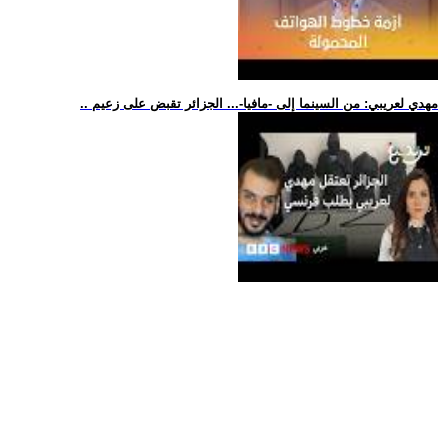
.. مهدي لعريبي: من السينما إلى -مافيا-... الجزائر تقبض على زعيم