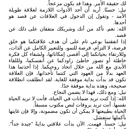
لك حقيقة الأمر. وهذا قد يكون مزعجاً.
نيل: حسنًا. أريد أن أجد الأدوات اللازمة لعلاقة طويلة
الأمد - وتقول إن الدخول في العلاقات عن قصد هو
أحدها.
الله: نعم. تأكد من أنك وشريكك متفقان على ذلك عن
قصد.
إذا اتفقتما بوعي تام على أن هدف علاقتكما هو خلق
فرصة، لا التزام، فرصة للنمو، وللتعبير الكامل عن الذات،
وللارتقاء بحياتكما إلى أقصى إمكاناتها، ولشفاء كل فكرة
خاطئة أو تصور خاطئ راودكما عن أنفسكما، ولللقاء
الأبدي مع الله من خلال اتحاد روحيكما. إذا أخذتما هذا
العهد بدلًا من العهود التي كنتما تأخذانها، فإن العلاقة
تكون قد بدأت بداية موفقة للغاية. لقد انطلقت انطلاقة
صحيحة، وهذه بداية موفقة جدًا.
نيل: ومع ذلك، فهذا لا يضمن النجاح.
الله: إذا كنت تريد ضمانات في الحياة، فأنت لا تريد الحياة
نفسها. أنت تريد بروفات لنص مكتوب مسبقاً.
الحياة بطبيعتها لا يمكن أن تكون مضمونة، وإلا فإن غايتها
بأكملها ستفشل.
نيل: حسناً. فهمت. الآن بدأت علاقتي بدايةً "جيدة جداً".