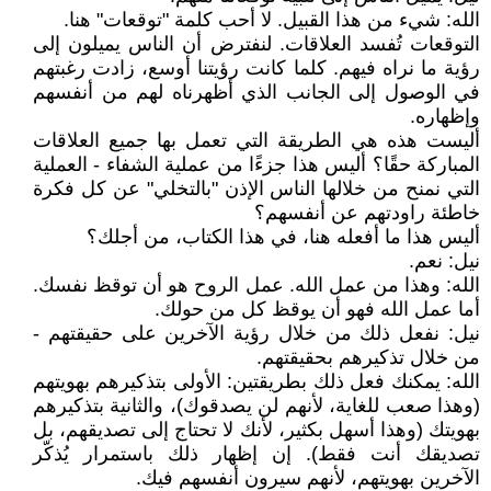
الله: شيء من هذا القبيل. لا أحب كلمة "توقعات" هنا.
التوقعات تُفسد العلاقات. لنفترض أن الناس يميلون إلى
رؤية ما نراه فيهم. كلما كانت رؤيتنا أوسع، زادت رغبتهم
في الوصول إلى الجانب الذي أظهرناه لهم من أنفسهم
وإظهاره.
أليست هذه هي الطريقة التي تعمل بها جميع العلاقات
المباركة حقًا؟ أليس هذا جزءًا من عملية الشفاء - العملية
التي نمنح من خلالها الناس الإذن "بالتخلي" عن كل فكرة
خاطئة راودتهم عن أنفسهم؟
أليس هذا ما أفعله هنا، في هذا الكتاب، من أجلك؟
نيل: نعم.
الله: وهذا من عمل الله. عمل الروح هو أن توقظ نفسك.
أما عمل الله فهو أن يوقظ كل من حولك.
نيل: نفعل ذلك من خلال رؤية الآخرين على حقيقتهم -
من خلال تذكيرهم بحقيقتهم.
الله: يمكنك فعل ذلك بطريقتين: الأولى بتذكيرهم بهويتهم
(وهذا صعب للغاية، لأنهم لن يصدقوك)، والثانية بتذكيرهم
بهويتك (وهذا أسهل بكثير، لأنك لا تحتاج إلى تصديقهم، بل
تصديقك أنت فقط). إن إظهار ذلك باستمرار يُذكّر
الآخرين بهويتهم، لأنهم سيرون أنفسهم فيك.