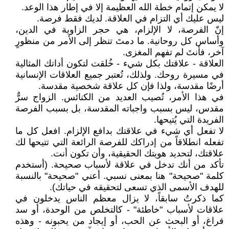
لا يمكن إتمام خطة الله العظيمة إلا في إطار هذا الوعد.
ليس عليك أي التزام في العلاقة. لديك فقط فرصة.
إنّ الفرصة، لا الإلزام، هي حجر الزاوية في الدين،
وأساس كل روحانية. ما دمتَ تنظر إلى الأمر من منظورٍ
آخر، فأنتَ لم تفهم المغزى.
العلاقة - علاقتك بكل شيء - خُلقت لتكون أداتك المثالية
في مسيرة روحك. ولذلك، تُعتبر جميع العلاقات الإنسانية
أرضًا مقدسة، ولذا فإن كل علاقة شخصية مقدسة.
في هذا الأمر، تُصيب العديد من الكنائس. الزواج سرٌّ
مقدس، ليس بسبب واجباته المقدسة، بل بسبب الفرصة
الفريدة التي يُتيحها.
لا تفعل أي شيء في علاقتك بدافع الإلزام. افعل كل ما
تفعله انطلاقاً من إدراكك للفرصة الرائعة التي تتيحها لك
علاقتك، لتحديد هويتك الحقيقية، وأن تكون أنت.
تأكد من أنك تدخل في علاقة لأسباب صحيحة. (أستخدم
كلمة "صحيحة" هنا بمعنى نسبي. أعني "صحيحة" بالنسبة
للهدف الأسمى الذي تسعى لتحقيقه في حياتك).
كما ذكرتُ سابقاً، لا يزال معظم الناس يدخلون في
علاقات لأسباب "خاطئة" - كالتخلص من الوحدة، أو سد
فراغ، أو البحث عن الحب، أو إيجاد من يحبونه - وهذه