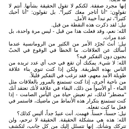
إنها مجرد صفقة. لكنكم لا تقول الحقيقة بشأنها. أنتم لا
تقولون: "أنا أتاجر معك كثيراً". بل تقولون: "أنا أحبك
كثيراً"، ثم تبدأ خيبة الأمل.
نيل: لقد ذكرت هذه النقطة من قبل.
الله: نعم، وقد فعلت هذا من قبل - ليس مرة واحدة، بل
عدة مرات.
نيل: أنتَ تُجرّد الأمر من الكثير من الرومانسية عندما
أسألك عن العلاقات. ما الخطأ في الوقوع في الحبّ
بجنون دون التفكير فيه؟
الله: لا شيء. يمكنك أن تقع في حب أي عدد تريده من
الناس بهذه الطريقة. ولكن إذا كنت تنوي بناء علاقة
طويلة الأمد معهم، فقد ترغب في التفكير قليلاً.
من ناحية أخرى، إذا كنت تستمتع بالمرور بالعلاقات مثل
الماء - أو الأسوأ من ذلك، البقاء في علاقة لأنك تعتقد أنك
"مضطر" لذلك، ثم تعيش حياة من اليأس الصامت - إذا
كنت تستمتع بتكرار هذه الأنماط من ماضيك، فاستمر في
فعل ما كنت تفعله.
نيل: حسناً، حسناً. فهمت. أنت عنيدٌ جداً، أليس كذلك؟
الله: هذه هي مشكلة الحقيقة. الحقيقة لا ترحم، ولن
تتركك وشأنك. إنها تتسلل إليك من كل جانب، لتكشف