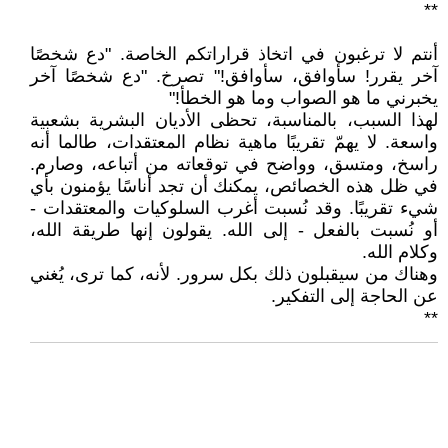
**
أنتم لا ترغبون في اتخاذ قراراتكم الخاصة. "دع شخصًا
آخر يقرر! سأوافق، سأوافق!" تصرخ. "دع شخصًا آخر
يخبرني ما هو الصواب وما هو الخطأ!"
لهذا السبب، بالمناسبة، تحظى الأديان البشرية بشعبية
واسعة. لا يهمّ تقريبًا ماهية نظام المعتقدات، طالما أنه
راسخ، ومتسق، وواضح في توقعاته من أتباعه، وصارم.
في ظل هذه الخصائص، يمكنك أن تجد أناسًا يؤمنون بأي
شيء تقريبًا. وقد نُسبت أغرب السلوكيات والمعتقدات -
أو نُسبت بالفعل - إلى الله. يقولون إنها طريقة الله،
وكلام الله.
وهناك من سيقبلون ذلك بكل سرور. لأنه، كما ترى، يُغني
عن الحاجة إلى التفكير.
**