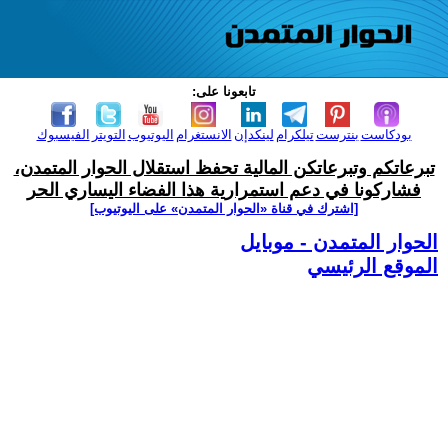
تابعونا على:
بودكاست
بنترست
تيلكرام
لينكدإن
الانستغرام
اليوتيوب
التويتر
الفيسبوك
تبرعاتكم وتبرعاتكن المالية تحفظ استقلال الحوار المتمدن،
فشاركونا في دعم استمرارية هذا الفضاء اليساري الحر
[اشترك في قناة ‫«الحوار المتمدن» على اليوتيوب]
الحوار المتمدن - موبايل
الموقع الرئيسي