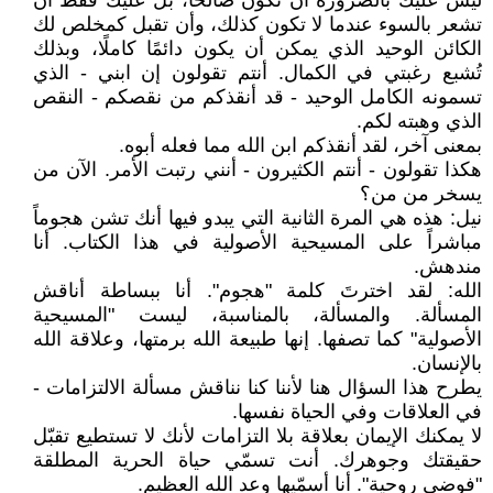
ليس عليك بالضرورة أن تكون صالحًا، بل عليك فقط أن
تشعر بالسوء عندما لا تكون كذلك، وأن تقبل كمخلص لك
الكائن الوحيد الذي يمكن أن يكون دائمًا كاملًا، وبذلك
تُشبع رغبتي في الكمال. أنتم تقولون إن ابني - الذي
تسمونه الكامل الوحيد - قد أنقذكم من نقصكم - النقص
الذي وهبته لكم.
بمعنى آخر، لقد أنقذكم ابن الله مما فعله أبوه.
هكذا تقولون - أنتم الكثيرون - أنني رتبت الأمر. الآن من
يسخر من من؟
نيل: هذه هي المرة الثانية التي يبدو فيها أنك تشن هجوماً
مباشراً على المسيحية الأصولية في هذا الكتاب. أنا
مندهش.
الله: لقد اخترتَ كلمة "هجوم". أنا ببساطة أناقش
المسألة. والمسألة، بالمناسبة، ليست "المسيحية
الأصولية" كما تصفها. إنها طبيعة الله برمتها، وعلاقة الله
بالإنسان.
يطرح هذا السؤال هنا لأننا كنا نناقش مسألة الالتزامات -
في العلاقات وفي الحياة نفسها.
لا يمكنك الإيمان بعلاقة بلا التزامات لأنك لا تستطيع تقبّل
حقيقتك وجوهرك. أنت تسمّي حياة الحرية المطلقة
"فوضى روحية". أنا أسمّيها وعد الله العظيم.