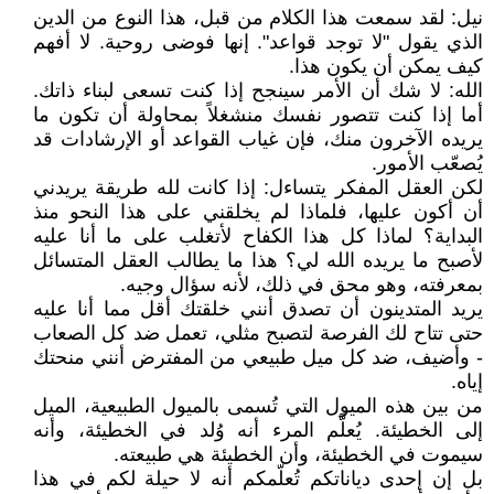
نيل: لقد سمعت هذا الكلام من قبل، هذا النوع من الدين
الذي يقول "لا توجد قواعد". إنها فوضى روحية. لا أفهم
كيف يمكن أن يكون هذا.
الله: لا شك أن الأمر سينجح إذا كنت تسعى لبناء ذاتك.
أما إذا كنت تتصور نفسك منشغلاً بمحاولة أن تكون ما
يريده الآخرون منك، فإن غياب القواعد أو الإرشادات قد
يُصعّب الأمور.
لكن العقل المفكر يتساءل: إذا كانت لله طريقة يريدني
أن أكون عليها، فلماذا لم يخلقني على هذا النحو منذ
البداية؟ لماذا كل هذا الكفاح لأتغلب على ما أنا عليه
لأصبح ما يريده الله لي؟ هذا ما يطالب العقل المتسائل
بمعرفته، وهو محق في ذلك، لأنه سؤال وجيه.
يريد المتدينون أن تصدق أنني خلقتك أقل مما أنا عليه
حتى تتاح لك الفرصة لتصبح مثلي، تعمل ضد كل الصعاب
- وأضيف، ضد كل ميل طبيعي من المفترض أنني منحتك
إياه.
من بين هذه الميول التي تُسمى بالميول الطبيعية، الميل
إلى الخطيئة. يُعلَّم المرء أنه وُلد في الخطيئة، وأنه
سيموت في الخطيئة، وأن الخطيئة هي طبيعته.
بل إن إحدى دياناتكم تُعلّمكم أنه لا حيلة لكم في هذا