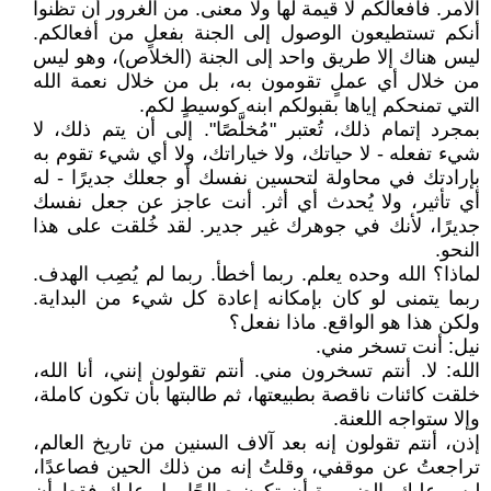
الأمر. فأفعالكم لا قيمة لها ولا معنى. من الغرور أن تظنوا
أنكم تستطيعون الوصول إلى الجنة بفعلٍ من أفعالكم.
ليس هناك إلا طريق واحد إلى الجنة (الخلاص)، وهو ليس
من خلال أي عملٍ تقومون به، بل من خلال نعمة الله
التي تمنحكم إياها بقبولكم ابنه كوسيطٍ لكم.
بمجرد إتمام ذلك، تُعتبر "مُخلَّصًا". إلى أن يتم ذلك، لا
شيء تفعله - لا حياتك، ولا خياراتك، ولا أي شيء تقوم به
بإرادتك في محاولة لتحسين نفسك أو جعلك جديرًا - له
أي تأثير، ولا يُحدث أي أثر. أنت عاجز عن جعل نفسك
جديرًا، لأنك في جوهرك غير جدير. لقد خُلقت على هذا
النحو.
لماذا؟ الله وحده يعلم. ربما أخطأ. ربما لم يُصِب الهدف.
ربما يتمنى لو كان بإمكانه إعادة كل شيء من البداية.
ولكن هذا هو الواقع. ماذا نفعل؟
نيل: أنت تسخر مني.
الله: لا. أنتم تسخرون مني. أنتم تقولون إنني، أنا الله،
خلقت كائنات ناقصة بطبيعتها، ثم طالبتها بأن تكون كاملة،
وإلا ستواجه اللعنة.
إذن، أنتم تقولون إنه بعد آلاف السنين من تاريخ العالم،
تراجعتُ عن موقفي، وقلتُ إنه من ذلك الحين فصاعدًا،