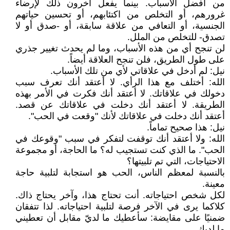
من أفضل الأسباب. بينما يفعل آخرون ذلك لإرضاء
غرورهم، أو التخلص من اكتئابهم، أو تحسين حياتهم
الجنسية، أو التعافي من علاقة سابقة، أو -صدق أو لا
تصدق- للتخلص من الملل.
لن تنجح أي من هذه الأسباب، وما لم يحدث تغيير جذري
على طول الطريق، فلن تنجح العلاقة أيضاً.
نيل: لم أدخل في علاقاتي لأي من تلك الأسباب.
الله: أختلف مع هذا الرأي. لا أعتقد أنك تعرف سبب
دخولك في علاقاتك. لا أعتقد أنك فكرت في الأمر بهذه
الطريقة. لا أعتقد أنك دخلت في علاقاتك عن قصد.
أعتقد أنك دخلت في علاقاتك لأنك "وقعت في الحب".
نيل: هذا صحيح تماماً.
الله: ولا أعتقد أنك توقفت لتفكر في سبب "وقوعك في
الحب". ما الذي كنت تستجيب له؟ ما الحاجة، أو مجموعة
الاحتياجات، التي تم تلبيتها؟
بالنسبة لمعظم الناس، الحب هو استجابة لتلبية حاجة
معينة.
لكل شخص احتياجاته. أنت تحتاج هذا، وآخر يحتاج ذاك.
كلاكما يرى في الآخر فرصة لتلبية احتياجاته. لذا تتفقان
ضمنيًا على مقايضة: سأعطيك ما لديّ مقابل أن تعطيني
ما لديك.