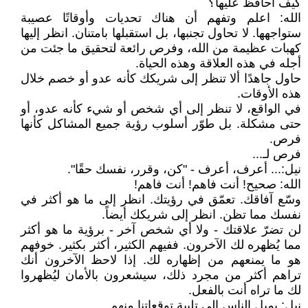
كيف أحافظ عليها؟
الله: اعلم وتفهم أن هناك تحديات وأوقاتًا عصيبة
ستواجهها. لا تحاول تجنبها، بل استقبلها بامتنان. انظر إليها
كهبات عظيمة من الله، وفرص رائعة لتحقيق ما جئت من
أجله في هذه العلاقة وهذه الحياة.
حاول جاهدًا ألا تنظر إلى شريكك كأنه عدو أو خصم خلال
هذه الأوقات.
في الواقع، لا تنظر إلى أي شخص أو شيء كأنه عدو، أو
حتى مشكلة. بل طوّر أسلوب رؤية جميع المشاكل كأنها
فرص.
فرص لـ...
نيل:... أعرف، أعرف - "كن، وقرر، نفسك حقًا".
الله: صحيح! أنت فاهم! أنت فاهم!
وسّع آفاقك. تعمّق في رؤيتك. انظر إلى ما هو أكثر في
نفسك مما تظن. انظر إلى شريكك أيضاً.
لن تضرّ علاقتك - ولا أي شخص آخر - برؤية ما هو أكثر
مما يُظهره لك الآخرون. ففيهم الكثير، أكثر بكثير. خوفهم
هو ما يمنعهم من إظهاره لك. إذا لاحظ الآخرون أنك
تراهم أكثر من مجرد ذلك، سيشعرون بالأمان ليُظهروا
لك ما تراه أنت بالفعل.
نيل: يميل الناس إلى تلبية توقعاتنا منهم.