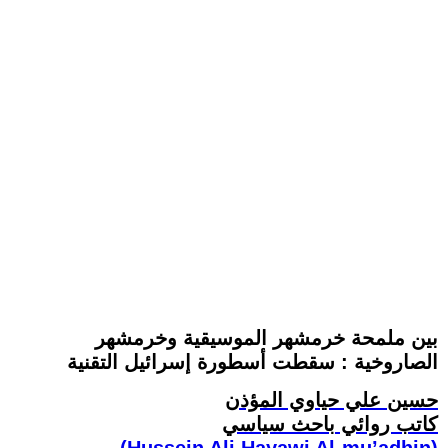
بين ملمحة خرمشهر الموسيقية وخرمشهر
الصاروخية : سقطت أسطورة إسرائيل التقنية
حسين علي حياوي المؤذن
كاتب روائي باحث سياسي
(Hussein Ali Hayawi Al-mu’adhin)