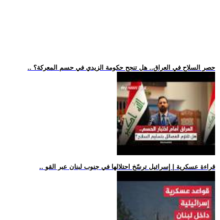
.. حصر السلاح في العراق.. هل تنجح حكومة الزيدي في حسم المعركة؟
.. قراءة عسكرية | إسرائيل ترسّخ احتلالها في جنوب لبنان عبر القو