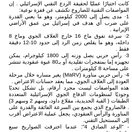
كانت اختبارًا عمليًا لحقيقة الردع التقني الإسرائيلي . إن
المواصفات التقنية للصاروخ تكشف عن قفزة نوعية:
1· مدى يصل إلى 2000 كيلومتر، وهو ما يعني القدرة
على ضرب أي هدف في إسرائيل من عمق الأراضي
الإيرانية .
2· سرعة تفوق ماخ 16 خارج الغلاف الجوي وماخ 8
داخله، وهو ما يقلص زمن الرد إلى حدود 10-12 دقيقة
فقط .
3· رأس حربي يصل وزنه إلى 1800 كيلوجرام، يمكن
تجهيزه إما بمتفجرات تقليدية أو بـ80 عبوة عنقودية تنتشر
على مساحة 8 كيلومترات .
4· رأس حربي مناورة (MaRV) يغير مساره خلال مرحلة
العودة إلى الغلاف الجوي، مما يعقد حسابات الاعتراض .
هذه المواصفات ليست مجرد أرقام، بل تشكل تحديًا
وجوديًا لمنظومات الدفاع الجوي الإسرائيلية المتعددة
الطبقات ( القبة الحديدية، مقلاع داود، وسهم 2 وسهم 3)
. فالصاروخ الذي يجمع بين السرعة الفائقة والقدرة على
المناورة والرأس العنقودي، يجعل عملية الاعتراض أقرب
إلى المستحيل التقني.
- "الوعد الصادق 4": عندما اخترقت الصواريخ سبع