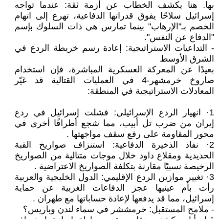
بها. هنا يكشف الخطاب عن أزمة ثقة: عندما تواجه
إسرائيل سلاحًا يفوق قدراتها الدفاعية، تهرع إلى اتهام
الخصم بـ"الإرهاب" بينما تمارس هي ذات السلوك بإسم
"الدفاع عن النفس".
- التداعيات الاستراتيجية: إعادة رسم خريطة الردع في
الشرق الأوسط
بعيدًا عن المعركة العسكرية المباشرة، فإن استخدام
صاروخ خرمشهر-4 في العمليات القتالية قد غيّر
المعادلات الاستراتيجية في المنطقة:
1· انهيار الردع الإسرائيلي: فشلت إسرائيل في ردع
إيران من ضرب تل أبيب، مما شجع أطرافًا أخرى في
محور المقاومة على رفع سقف مواجهتها .
2· نفاذ الذخيرة الدفاعية: استنزاف صواريخ القبة
الحديدية ومقلاع داود خلال موجات متتالية من الصواريخ
الرخيصة نسبيًا مقارنة بتكلفة الصواريخ الاعتراضية .
3· تغيير موازين الردع الإقليمي: الدول الخليجية والعربية
رأت بأم عينيها عجز الدفاعات الغربية عن حماية
إسرائيل، مما قد يدفعها لإعادة حساباتها مع طهران .
- ملامح المستقبل: خرمششر في سماء لندن وباريس؟