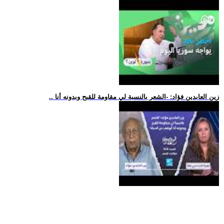
.. زين العابدين فؤاد: -الشعر بالنسبة لي مقاومة للقبح وبدونه أنا