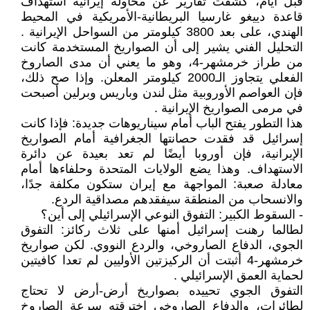
قبل أيام، كشفت تقارير عن محاولة إيرانية استهداف
قاعدة دييغو غارسيا البريطانية-الأمريكية في المحيط
الهندي، على بعد 3800 كيلومتر من السواحل الإيرانية .
التحليل الفني يشير إلى أن الصواريخ المستخدمة كانت
من طراز خرمشهر-4، وهو ما يعني أن مدى الصاروخ
الفعلي يتجاوز الـ2000 كيلومتر المعلن. وإذا صح ذلك،
فإن العواصم الأوروبية مثل لندن وباريس وبرلين أصبحت
في مرمى الصواريخ الإيرانية .
هذا التطور يفتح الباب أمام سيناريوهات جديدة: فإذا كانت
إسرائيل قد فقدت حصانتها الجغرافية أمام الصواريخ
الإيرانية، فإن أوروبا أيضًا لم تعد بعيدة عن دائرة
الاستهداف. وهذا يضع الولايات المتحدة وحلفاءها أمام
معادلة صعبة: المواجهة مع إيران ستكون مكلفة جدًا،
والانسحاب من المنطقة سيفقدهم مصداقية الردع.
- السقوط الكبير: التفوق النوعي الإسرائيلي إلى أين؟
لطالما رهنت إسرائيل أمنها على ثلاث ركائز: التفوق
الجوي، الدفاع الصاروخي، والردع النووي. لكن صواريخ
خرمشهر-4 أثبتت أن الركيزتين الأوليين لم تعدا كافيتين
لحماية العمق الإسرائيلي .
التفوق الجوي تحييده بصواريخ أرض-أرض لا تحتاج
لطائرات، والدفاع الصاروخي اخترقته سرعة الصاروخ