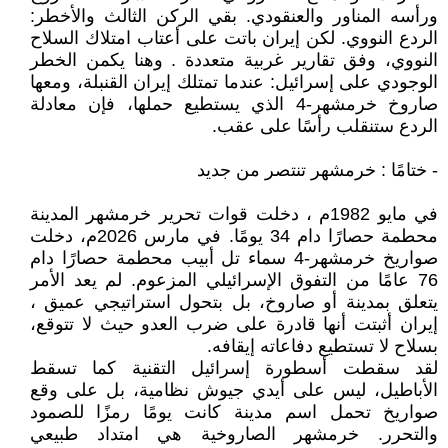
ورأسه المناور والعنقودي. بقي الركن الثالث والأخطر:
الردع النووي. لكن إيران باتت على أعتاب امتلاك السلاح
النووي، وفق تقارير غربية متعددة . وهنا يكمن الخطر
الوجودي على إسرائيل: عندما تمتلك إيران القنبلة، ومعها
صاروخ خرمشهر-4 الذي يستطيع حملها، فإن معادلة
الردع ستنقلب رأسًا على عقب.
- ختامًا : خرمشهر تنتصر من جديد
في مايو 1982م ، دخلت قوات تحرير خرمشهر المدينة
محطمة حصارًا دام 34 يومًا. في مارس 2026م، دخلت
صواريخ خرمشهر-4 سماء تل أبيب محطمة حصارًا دام
76 عامًا من التفوق الإسرائيلي المزعوم. لم يعد الأمر
يتعلق بمدينة أو صاروخ، بل بتحول استراتيجي عميق ،
إيران أثبتت أنها قادرة على ضرب العدو حيث لا تتوقع،
بسلاح لا تستطيع دفاعاته إيقافه.
لقد سقطت أسطورة إسرائيل التقنية كما تسقط
الأباطيل، ليس على أيدي جيوش نظامية، بل على وقع
صواريخ تحمل اسم مدينة كانت يومًا رمزًا للصمود
والتحرر. خرمشهر الصاروخية هي امتداد طبيعي