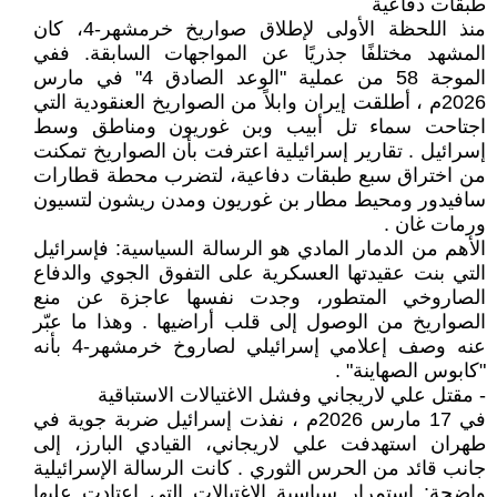
طبقات دفاعية
منذ اللحظة الأولى لإطلاق صواريخ خرمشهر-4، كان
المشهد مختلفًا جذريًا عن المواجهات السابقة. ففي
الموجة 58 من عملية "الوعد الصادق 4" في مارس
2026م ، أطلقت إيران وابلاً من الصواريخ العنقودية التي
اجتاحت سماء تل أبيب وبن غوريون ومناطق وسط
إسرائيل . تقارير إسرائيلية اعترفت بأن الصواريخ تمكنت
من اختراق سبع طبقات دفاعية، لتضرب محطة قطارات
سافيدور ومحيط مطار بن غوريون ومدن ريشون لتسيون
ورمات غان .
الأهم من الدمار المادي هو الرسالة السياسية: فإسرائيل
التي بنت عقيدتها العسكرية على التفوق الجوي والدفاع
الصاروخي المتطور، وجدت نفسها عاجزة عن منع
الصواريخ من الوصول إلى قلب أراضيها . وهذا ما عبّر
عنه وصف إعلامي إسرائيلي لصاروخ خرمشهر-4 بأنه
"كابوس الصهاينة" .
- مقتل علي لاريجاني وفشل الاغتيالات الاستباقية
في 17 مارس 2026م ، نفذت إسرائيل ضربة جوية في
طهران استهدفت علي لاريجاني، القيادي البارز، إلى
جانب قائد من الحرس الثوري . كانت الرسالة الإسرائيلية
واضحة: استمرار سياسية الاغتيالات التي اعتادت عليها