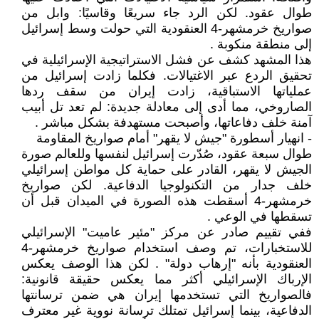
طوال عقود. لكن الرد جاء سريعًا وقاسيًا: وابل من
صواريخ خرمشهر-4 العنقودية التي حولت وسط إسرائيل
إلى منطقة منكوبة .
هذا المشهد كشف عن فشل الاستراتيجية الإسرائيلية في
تحقيق الردع عبر الاغتيالات. فكلما زادت إسرائيل من
عملياتها الاستباقية، زادت إيران من سقف ردها
الصاروخي، مما أدى إلى معادلة جديدة: لم تعد تل أبيب
آمنة خلف دفاعاتها، وأصبحت مستهدفة بشكل مباشر .
- انهيار أسطورة "جيش لا يقهر" أمام صواريخ المقاومة
طوال سبعة عقود، صُدّرت إسرائيل لنفسها وللعالم صورة
الجيش لا يقهر، القادر على حماية كل مواطن إسرائيلي
خلف جدار من التكنولوجيا الدفاعية. لكن صواريخ
خرمشهر-4 أسقطت هذه الصورة في الميدان قبل أن
تسقطها في الوعي .
ففي تقييم صادر عن مركز "مئير عاميت" الإسرائيلي
للاستخبارات، تم وصف استخدام صواريخ خرمشهر-4
العنقودية بأنه "إرهاب دولة" . لكن هذا الوصف يعكس
الإرباك الإسرائيلي أكثر مما يعكس حقيقة قانونية:
فالصواريخ التي تستخدمها إيران هي ضمن ترسانتها
الدفاعية، بينما إسرائيل تمتلك ترسانة نووية غير معترف