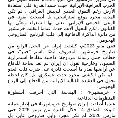
الحرب العراقية-الإيرانية، حيث جسد القدرة على استعادة
الأرض رغم التفوق العددي للجيش العراقي . لم تكن
المدينة مجرد موقع استراتيجي، بل أصبحت أيقونة في
الوعي الجمعي الإيراني، تغنى بها الشعراء وتغنّى بها
الفنانون . لكن التحول الأهم حدث عندما انتقلت خرمشهر
من دائرة الذاكرة الدفاعية إلى قلب البرنامج الصاروخي
الهجومي.
ففي مايو 2023م، كشفت إيران عن الجيل الرابع من
صاروخ خرمشهر، المعروف أيضًا باسم "خيبر"، في
خطاب حمل رسالة مزدوجة: داخلية مفادها استمرارية
الصمود، وخارجية تقول إن إيران لم تعد بحاجة للدفاع
عن أراضيها بقدر ما أصبحت قادرة على ضرب قلب العدو
. لم يكن الكشف مجرد حدث عسكري، بل كان لحظة
تحول في العقيدة القتالية الإيرانية من الدفاع إلى الردع
الهجومي.
- خرمشهر-4 : الهندسة التي أحرقت أسطورة
المنظومات الدفاعية
عندما أطلقت إيران صواريخ خرمشهر-4 في إطار عملية
"الوعد الصادق 4" خلال الفترة من يونيو 2025 حتى
مارس 2026، لم تكن مجرد وابل صاروخي عابر، بل