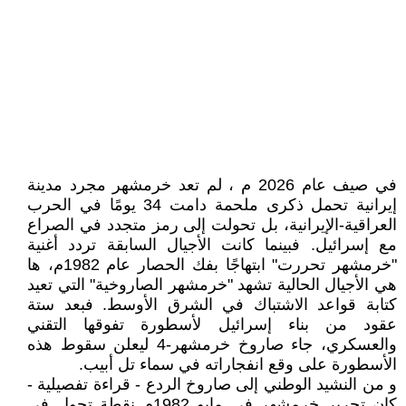
في صيف عام 2026 م ، لم تعد خرمشهر مجرد مدينة
إيرانية تحمل ذكرى ملحمة دامت 34 يومًا في الحرب
العراقية-الإيرانية، بل تحولت إلى رمز متجدد في الصراع
مع إسرائيل. فبينما كانت الأجيال السابقة تردد أغنية
"خرمشهر تحررت" ابتهاجًا بفك الحصار عام 1982م، ها
هي الأجيال الحالية تشهد "خرمشهر الصاروخية" التي تعيد
كتابة قواعد الاشتباك في الشرق الأوسط. فبعد ستة
عقود من بناء إسرائيل لأسطورة تفوقها التقني
والعسكري، جاء صاروخ خرمشهر-4 ليعلن سقوط هذه
الأسطورة على وقع انفجاراته في سماء تل أبيب.
و من النشيد الوطني إلى صاروخ الردع - قراءة تفصيلية -
كان تحرير خرمشهر في مايو 1982م نقطة تحول في