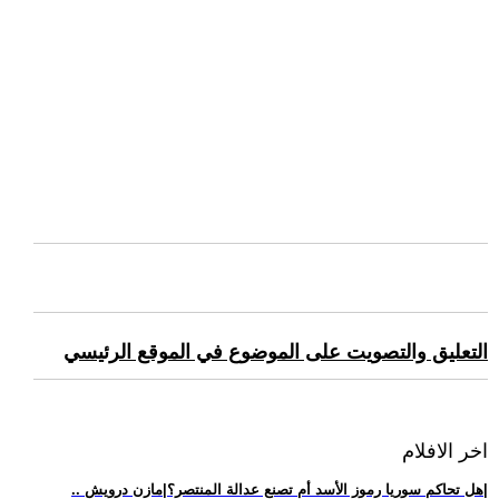
التعليق والتصويت على الموضوع في الموقع الرئيسي
اخر الافلام
.. هل تحاكم سوريا رموز الأسد أم تصنع عدالة المنتصر؟|مازن درويش|