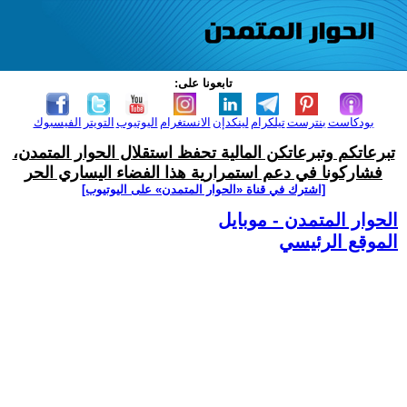
تابعونا على:
بودكاست
بنترست
تيلكرام
لينكدإن
الانستغرام
اليوتيوب
التويتر
الفيسبوك
تبرعاتكم وتبرعاتكن المالية تحفظ استقلال الحوار المتمدن،
فشاركونا في دعم استمرارية هذا الفضاء اليساري الحر
[اشترك في قناة ‫«الحوار المتمدن» على اليوتيوب]
الحوار المتمدن - موبايل
الموقع الرئيسي