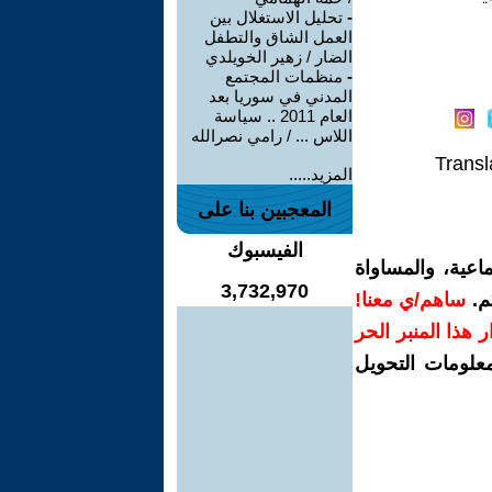
-
تحليل الاستغلال بين
العمل الشاق والتطفل
الضار / زهير الخويلدي
-
منظمات المجتمع
المدني في سوريا بعد
العام 2011 .. سياسة
اللاس ... / رامي نصرالله
Transl
المزيد.....
المعجبين بنا على
الفيسبوك
اعية، والمساواة
3,732,970
م.
ساهم/ي معنا!
رار هذا المنبر الحر
معلومات التحويل