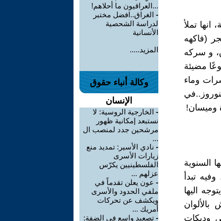
...العراقيون ما أحلاهم!
-
الغراق..افضل مختبر
لدراسة الشحصية
 انها تملأ
الأنسانية
ر (فاكهه
المزيد.....
، و سركه
عًا مضيئة
سرات وماء
وكالة أنباء حقوق
وروز..في
الإنسان
 وميسان!
-
الخارجية الروسية: لا
نستبعد إمكانية ظهور
مرشحين جدد لمنصب ال
...
-
نادي الأسير: تمديد منع
زيارات الأسرى
 فيه الأرض دورتها السنوية
الفلسطينيين يكرّس
عزلهم ...
فيه تبدأ
-
عون يعلن تقدماً في
وجه اليها
ملفي الحدود والأسرى
ويكشف عن تحركات
 بالألوان
أمريك ...
ص ودبكات
-
تصعيد واسع في الضفة: