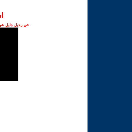
ا‫
في رحيل جليل شهبا