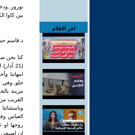
نوروز..ودخ
بين كاوا ا
اخر الافلام
د.قاسم حس
كنا نحن صب
(21 آذا
امهاتنا و
حلو..وفي ا
مزينة بالخ
القريب من 
وباستثنائن
العباس وقد
زوجها او ع
ان اصبحن ف