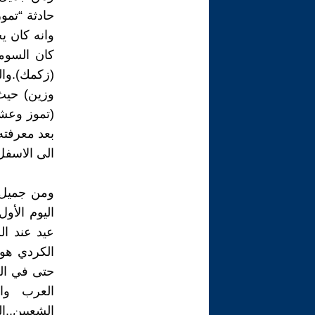
حادثة “تمو
كان السومر
(زكمك).وال
(تموز وعشت
بعد معرفته 
الى الاسفل
عيد عند ال
الكردي هو 
حتى في الط
العرب وا
الشعبين..ا