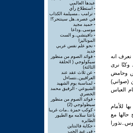
عيدها العالمي
-
استطلاع رأي
-
ترامب ..مسيلمة الكذاب
في عصره..هل سينتحر؟!
-
حميد مجيد
موسى..وداعا
-
دافينشي..و الست
الموناليزا
-
نحو علم نفس عربي
جديد
 نعرف انه
-
فوائد الصوم من منظور
سيكولوجي ( الحلقة
 وكنّا نرى
الثالثة)
-
عن ثلاث عقد عند
اس وحامض
العراقيين..نتساءل
 (صواني)
-
لمناسبة يوم الشهيد
الشيوعي - الرفيق محمد
ام العباس
الخضري
-
فوائد الصوم من منظور
سيطولوجي (2)
ها للأمام
-
كوكب حمزة ..مات غريبا
 حالها مع
باعثا سلامه مع الطيور
الطايره
وس..نذورا
-
حكاية فالنتاين
-
في عيد الحب