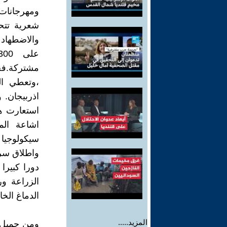
ومهرجانات
شعرية تتح
والاضطهاد 
مشتركة.فجم
،وتعطي ال
اذربيجان. 
استعارت هذ
اشاعة الم
سيكولوجيا 
واطلاق سرا
الزراعة و
الدماغ الخ
المزيد.....
ومن جميل م