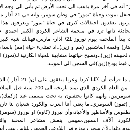
ز” أنه في آخر مرة يذهب الى تحت الأرض ثم يأتي الى وجه ال
وانه كان يحتفل بموت وحياة “تم
يون يعقدون احتفالات كبرى في حياة “تموز” ويعرفون هذا ا
حادثة ذاتها ترد في ملحمة الشاعر الكردي الكبير احمدي خ
وزين) حيث يبدأ الملحمة بيوم نوروز 21/ آذار- مارس،فهنالك
ار) وقصة العاشقين (مم و زين)..اذ تمتليء حياة (مم) بالعذا
لحبيبته (زين)..وتصبح حياتهما مشابهة للحياة الكارثية لـ(تموز)
 فيما يودع(زين)في السجن الى الموت.
ومن جميل ما قرأت أن كتّابا كردا وعرب
اليوم الأول من العام الكردي الذي يمتد تاريخه الى
سومريين، وانهم كانوا يحتفلون به تحت مسمى عيد (زكمك)،و
(تموز) السومري..ما يعني أننا العرب والكورد شعبان لنا تا
قوس والأساطير والأعياد،وأن نيروز (كاوه) او نوروز (سومر) 
لكورد آلآف السنين،سيبقى ينعش مشاعر المحبة والت
ليوم وغدا..لأن سحر رموزه في اللاوعي الجمعي للناس يبقى أبدي