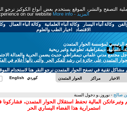
ة التصفح والنشر، الموقع يستخدم بعض أنواع الكوكيز نرجو النق
More info - المزيد
experience on our website
الفن
-
وكالة أنباء اليسار
-
وكالة أنباء العلمانية
-
وكالة أنباء العمال
-
وكا
الاقتصاد
-
اخبار الطب والعلوم
 الرئيسي لمؤسسة الحوار المتمدن
، علمانية، ديمقراطية، تطوعية وغير ربحية
ل مجتمع مدني علماني ديمقراطي حديث يضمن الحرية والعدالة الاجتم
حوار المتمدن على جائزة ابن رشد للفكر الحر والتى نالها أعلام في الفك
م مشاكل تقنية في تصفح الحوار المتمدن نرجو النقر هنا لاستخدام الموقع
كوردي
English
الاخبار
مراكز
الحوار المتمدن
ن صالح
- نوروز..و دخول السنة
 وتبرعاتكن المالية تحفظ استقلال الحوار المتمدن، فشاركونا 
استمرارية هذا الفضاء اليساري الحر