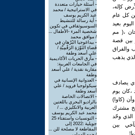
-
أسئلة خيارات متعددة
أرض كإله،
في الاستراتيجية / محمد
وز” في وطن سومر، وانه في 21 آذار من كل عام
عبد الكريم يوسف
-
أية رسالة للتنشيط
ليوم بعيد
السوسيوثقافي في تكوين
شخصية المرء -الأطفال ...
ان ،( مم
/ موافق محمد
 شبه كبير بين قصة
-
بيداغوجيا البُرْهانِ فِي
فَضاءِ الثَوْرَةِ الرَقْمِيَّةِ /
ب والفراق
علي أسعد وطفة
 الذي يذهب
-
مأزق الحريات الأكاديمية
في الجامعات العربية:
مقاربة نقدية / علي أسعد
وطفة
-
العدوانية الإنسانية في
ا يتفقون على ان( 21 آذار ) الذي يصادف
سيكولوجيا فرويد / علي
 700 سنة قبل الميلاد ،كان يوم
أسعد وطفة
-
الاتصالات الخاصة
أن (كاوا)
بالراديو البحري باللغتين
العربية والانكليزي ... /
ريخ مشترك
محمد عبد الكريم يوسف
الذي وحّد
-
التونسيات واستفتاء 25
جويلية :2022 إلى
آخي بين
المقاطعة لا مصلحة للن ...
ا!
/ حمه الهمامي