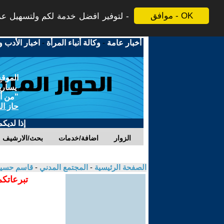
موافق - OK
لتوفير افضل خدمة لكم ولتسهيل عملي
أخبار عامة
-
وكالة أنباء المرأة
-
اخبار الأدب و
الموقع
يسارية
"من أج
حاز ال
إذا لديك
الزوار
اضافة/خدمات
بحث/الارشيف
الصفحة الرئيسية
-
المجتمع المدني
-
قاسم حسي
تبرعاتكم