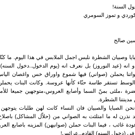
ول السنة!
لكوردي و تموز السومري
ين صالح
ايا وصبيان الشطرة نلبس اجمل الملابس في هذا اليوم. ما كنّا
ر) او انه (عيد النوروز) بل نعرف انه (يوم الدخول..دخول السنه).
أخواتنا يحملن (صواني) فيها شموع واوراق خس واغصان الي
لوسط تستقر طاسة حنّاء كأنها عروسة. وكانت البنات يحملن
ضرة ،ملئى بمنّ السما وأصابع العروس،متوجهين جميعا للأم
مدينتنا الشطرة.
ا نحن الصبايا والصبيان فان النساء كانت لهن طلبات يتوجهن ب
 نذرن له ما امتلئت به الصواني من (حلاّل المشاكل) باصلاح
ودة غائب ، فيما البنات حملن (صوانيهن) المزينه باصابع العر
ي (دخول السنه) القادم..عرائس!