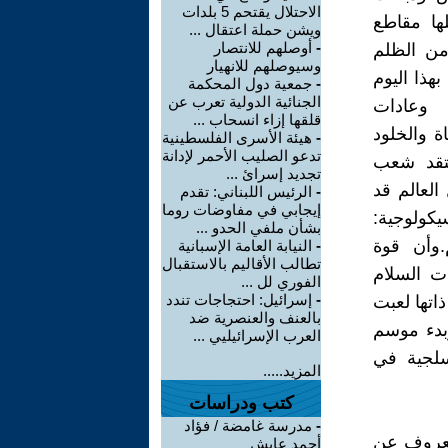
الاحتلال يقتحم 5 بلدات
ها مقاطع
ويشن حملة اعتقال ...
-
أوصلهم للانتصار
من الظلم
وسيوصلهم للانهيار
هذا اليوم
-
جمعية دول المحكمة
الجنائية الدولية تعرب عن
ت وعادات
قلقها إزاء انسحاب ...
ة والخلود
-
هيئة الأسرى الفلسطينية
تدعو الصليب الأحمر لإدانة
عتقد شعب
تجديد إسرائ ...
العالم قد
-
الرئيس اللبناني: تقدم
إيجابي في مفاوضات روما
يكولوجية:
بشأن ملفي الحدو ...
.وأن قوة
-
النيابة العامة الإسبانية
تطالب الأقاليم بالاستقبال
ات السلام
الفوري لل ...
-
إسرائيل: احتجاجات تندد
اتها لعبت
بالعنف والعنصرية ضد
تدال الربيع وبدء موسم
العرب الإسرائيليي ...
سلجية في
المزيد.....
كتب ودراسات
-
مدرسة غامضة / فؤاد
لمعروف عن
أحمد عايش