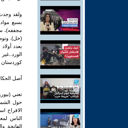
ولقد وجدت ف
بسبع مواد
مجففه)، س
(خل). وتوض
بعدد أولاد
الورد..غير
كوردستان و
أصل الحكاي
حول الشمس،
الافراح اس
الناس لمعا
الفاتحة وا