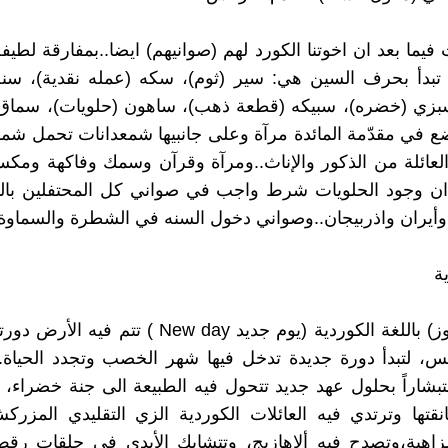
يما بعد ان اخوتنا الكورد لهم (صوانيهم) ايضا..بمفارقة لطيفة،
 تبدأ بحرف السين هي: سير (ثوم)، سكه (عمله نقدية)، سنج
بزي (خضره)، سبيكه (قطعة ذهب)، ساهون (حلويات)، سماق
ع في مقدّمة المائدة مرآة وعلى جانبيها شمعدانات تحمل شمو
 العائلة من الذكور والإناث..ومرآة وقرآن وسمك وفاكهة ومك
 ان وجود الحلويات شرط واجب في صواني كل المحتفلين بالن
أيران واذربيجان..وصواني دخول السنه في الشطرة والسماوة
ة
تعني (نيوروز) باللغة الكوردية (يوم جديد New day ) تتم
 لتبدأ دورة جديدة تدخل فيها شهر الخصب وتجدد الحياة. و
تبشاراً بحلول عهد جديد تتحول فيه الطبيعة الى جنة خضراء، يت
نقتها وترتدي فيه العائلات الكوردية الزي التقليدي المزركش
لزاهية،وتصدح فيه ألاهازيج، وتتشابك الأيدي في حلقات رق