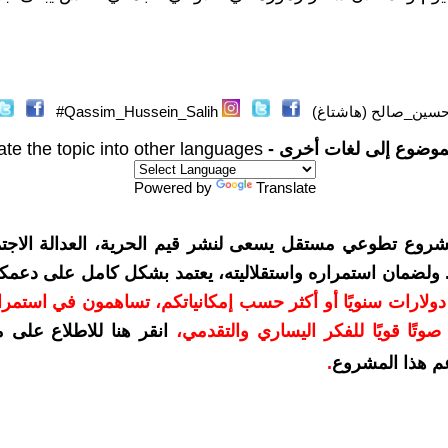
سين_صالح (هاشتاغ)
Qassim_Hussein_Salih#
موضوع إلى لغات أخرى -
ate the topic into other languages
Powered by
Translate
شروع تطوعي مستقل يسعى لنشر قيم الحرية، العدالة الاجتم
. ولضمان استمراره واستقلاليته، يعتمد بشكل كامل على دعمك
دعمكم بمبلغ 10 دولارات سنويًا أو أكثر حسب إمكانياتكم، تساهمون في استم
وتًا قويًا للفكر اليساري والتقدمي
،
انقر هنا للاطلاع على 
م هذا المشروع
.