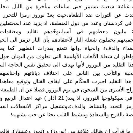
 غنائية شعبية تستمر حتى ساعات متأخرة من الليل تتخلل
دث عن الثورات ضد الطغاة،حيث يعدّ نوروز رمزا للتحرر 
في كردستان وعدد من دول المنطقة، اذ يزيد عدد المحتفلين ب
على 300 مليون معظمهم في آسيا،توحّدهم تقاليد ومعتقدا
يعهم يحملون شعلة النار لآعتقادهم بأن النار ترمز الى الحيا
غذاء والدفء والحياة ،وانها تتمتع بقدرات التطهير كما ي
واظن ان شعلة الألعاب الأولمبية التي تطوف من اليونان حول 
ا التقليد من النوروز لأنها تهدف الى تحقيق نفس الحاجة الس
حبة والتآخي بين الناس على اختلاف دياناتهم واجناسهم
هذا التقليد اجبرت الحكّام على ايقاف القتال وتوقيع معاهد
ح الأسرى من السجون في يوم النوروز.فضلا عن ان الطبيعة ذ
دورا كبيرا في سيكولوجيا النوروز، اذ يعد( 21 آذار ) عيد اع
رمز التجدد والنشاط والدفء،وتشغيل مراكز الانفعالات الف
اصة بالفرح والسعادة وتنشيط القلب بحثا عن حب يشتهيه!
ا قرأت ان هنالك علاقة بين (نوروز) و (تموز وعشتار). فا