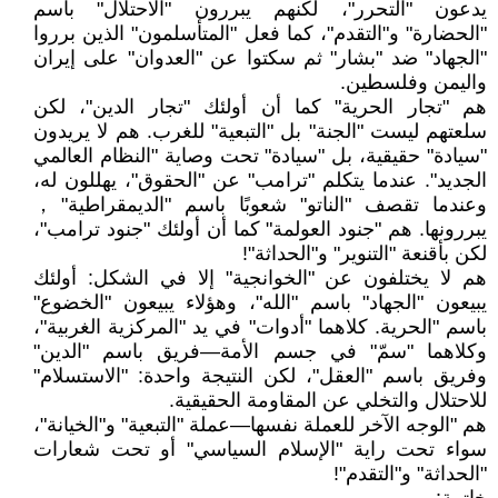
يدعون "التحرر"، لكنهم يبررون "الاحتلال" باسم
"الحضارة" و"التقدم"، كما فعل "المتأسلمون" الذين برروا
"الجهاد" ضد "بشار" ثم سكتوا عن "العدوان" على إيران
واليمن وفلسطين.
هم "تجار الحرية" كما أن أولئك "تجار الدين"، لكن
سلعتهم ليست "الجنة" بل "التبعية" للغرب. هم لا يريدون
"سيادة" حقيقية، بل "سيادة" تحت وصاية "النظام العالمي
الجديد". عندما يتكلم "ترامب" عن "الحقوق"، يهللون له،
وعندما تقصف "الناتو" شعوبًا باسم "الديمقراطية"，
يبررونها. هم "جنود العولمة" كما أن أولئك "جنود ترامب"،
لكن بأقنعة "التنوير" و"الحداثة"!
هم لا يختلفون عن "الخوانجية" إلا في الشكل: أولئك
يبيعون "الجهاد" باسم "الله"، وهؤلاء يبيعون "الخضوع"
باسم "الحرية. كلاهما "أدوات" في يد "المركزية الغربية"،
وكلاهما "سمّ" في جسم الأمة—فريق باسم "الدين"
وفريق باسم "العقل"، لكن النتيجة واحدة: "الاستسلام"
للاحتلال والتخلي عن المقاومة الحقيقية.
هم "الوجه الآخر للعملة نفسها—عملة "التبعية" و"الخيانة"،
سواء تحت راية "الإسلام السياسي" أو تحت شعارات
"الحداثة" و"التقدم"!