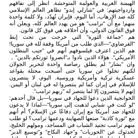
الهيمنة الغربية والعولمة المتوحشة. انظر إلى نفاقهم
وازدواجيتهم: في "شارلي إبدو" تظاهر العالم الإسلامي
كله ضد الإرهاب، أما اليوم، فإيران تُهدّد، ولا كلمة واحدة
منهم! مع أن "ترامب" هو من يهدد العالم كله، ويعلن أنه
فوق القانون الدولي، وأن أخلاقه هي فوق كل قانون.
هم "جماعة الثورة" التي خرجت من تحت إبط
"القرضاوي"—الذي طلب من أمريكا وقفة لله في سوريا!
هم الذين اعترف فيلسوفهم أنهم في "جيب البنطلون
الأمريكي". هؤلاء الذين نادوا بـ"انصروا ثورتكم بالدين"，
وان "بشار" لم يطلق رصاصة واحدة لتحرير الجولان
لكنهم تخلوا عن سوريا حتى أصبحت محتلة بقواعد
عسكرية تركية وأمريكية وروسية. اليوم، لا ينتصرون
للإسلام في إيران كما لم ينتصروا له في لبنان أو اليمن.
إنهم لا ينتصرون إلا لما ينتصر له "ربهم ترامب".
الخوانجية الذين دعوا للجهاد في سوريا—بل قال أحدهم:
"لو كنت في شبابي لذهبت إلى سوريا"—لماذا لا يدعون
للجهاد ضد أمريكا مع إيران دفاعًا عن الإسلام؟ أم أنهم
مع "ثورة كاذبة" صنعها الصهاينة ودعمها ترامب؟ لو طلب
منهم ترامب تجنيد الشباب في المساجد، ومولهم الخليج،
لحدثوك عن "الحوريات" و"جهاد النكاح" و"توسيع الدبر"