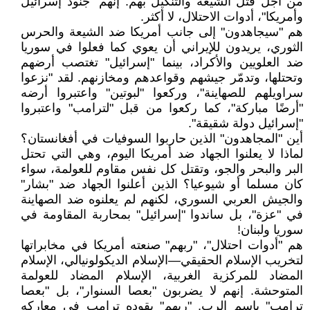
من أجل قتل الشيعة والتنكيل بهم. إنهم "جنود إسرائيل
وأمريكا"، أدوات الاحتلال، لا أكثر.
هم "سيجاهدون" إلى جانب أمريكا ضد الشيعة والحرس
الثوري، يريدون للإيراني أن يعوي كما فعلوا في سوريا
ضد العلويين والأكراد، بينما "إسرائيل" تغتصب أرضهم
وتحتلها، وتدمّر جيشهم وقواعدهم ومخازنهم. لقد "نزعوا
سراويلهم للصهاينة"، وركعوا "لبوتين" واعتبروا أرضه
"أرضًا مباركة"، كما ركعوا من قبل "لترامب" واعتبروا
"إسرائيل دولة شقيقة".
أين "المجاهدون" الذين حاربوا السوفيات في أفغانستان؟
لماذا لا يعلنوا الجهاد ضد أمريكا اليوم، وهي التي تحتل
البر والبحر والجو، وتقتل كل نفس مقاوم للعولمة، سواء
كان مسلما أو شيوعيا؟ الذين أعلنوا الجهاد ضد "بشار"
والجيش العربي السوري، لكنهم لم يعلنوه ضد الصهاينة
في "عزة"، بل ساندوا "إسرائيل" بمحاربة المقاومة في
سوريا ولبنان!
هم "أدوات احتلال"، "ربهم" صنعته أمريكا في مخابراتها
لتخريب الإسلام الحقيقي—الإسلام الديكولونيالي، الإسلام
المضاد للمركزية الغربية، الإسلام المضاد للعولمة
المتوحشة. إنهم لا يضربون "بعصا السنوار"، بل "بعصا
ترامب" باسم الرب. "ربهم" يقوده ترامب في معاركه