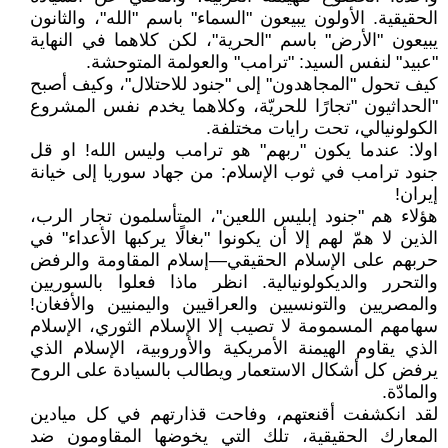
الحقيقية. الأولون يبيعون "السماء" باسم "الله"، والثانون
يبيعون "الأرض" باسم "الحرية"، لكن كلاهما في النهاية
"عبيد" لنفس السيد: "ترامب" والعولمة المتوحشة.
كيف تحول "المجاهدون" إلى "جنود للاحتلال"، وكيف أصبح
"الحداثيون "تجارًا للحريّة، وكلاهما يخدم نفس المشروع
الكولونيالي، تحت رايات مختلفة.
اولا: عندما يكون "ربهم" هو ترامب وليس الله! او قل
جنود ترامب في ثوب الإسلام: من جهاد سوريا إلى خيانة
إيران!
هؤلاء هم "جنود إبليس اللعين"، المتأسلمون تجار الرب،
الذين لا همّ لهم إلا أن يكونوا "بغالًا يركبها الأعداء" في
حربهم على الإسلام الحقيقي—إسلام المقاومة والرفض
والتحرر والديكولونيالية. انظر ماذا فعلوا بالسوريين
والمصريين والتونسيين والعراقيين واليمنيين والأفغان!
سهامهم المسمومة لا تصيب إلا الإسلام الثوري، الإسلام
الذي يقاوم الهيمنة الأمريكية والأوروبية، الإسلام الذي
يرفض كل أشكال الاستعمار ويطالب بالسيادة على الروح
والمادّة.
لقد انكشفت أقنعتهم، وفاحت قذارتهم في كل ميادين
المعارك الحقيقية، تلك التي يخوضها المقاومون ضد