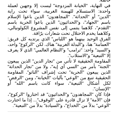
خاتمة:
في النهاية، "الخيانة المزدوجة" ليست إلا وجهين لعملة
واحدة: الاستسلام للهيمنة الغربية، سواء تحت راية
"الدين" أو "الحداثة". "المجاهدون" الذين باعوا الإسلام
باسم "الجهاد"، و"الحداثيون" الذين باعوا الحرية باسم
"التقدم"، كلاهما ينتمي إلى نفس المشروع الكولونيالي،
وكلاهما يخدم الاحتلال تحت شعارات برّاقة.
الفرق الوحيد بينهما هو "اللباس" الذي يرتديه كل فريق:
"العمامة" هنا، و"البدلة الغربية" هناك. لكن "الركوع" واحد،
و"السيد" واحد: "ترامب" و"النظام العالمي" الذي لا يعرف
إلا "التبعية" و"الاستلاب".
المقاومة الحقيقية لا تأتي من "تجار الدين" الذين يبيعون
"الجنة" بأمر من "السي آي إيه"، ولا من "تجار الحداثة"
الذين يبيعون "الحرية" تحت إشراف "الناتو". المقاومة
الحقيقية تنبع من "الوعي" بآليات "الخيانة"، ومن "الرفض"
لكل أشكال "التبعية"، سواء كانت باسم "الله" أو
"الإنسان".
فإذا كان "المجاهدون" و"الحداثيون" قد اختاروا "الركوع"،
فإن "الأمة" لا تزال قادرة على "الوقوف"... إذا ما اختارت
"الوعي" بدلاً من "الخداع"، و"السيادة" بدلاً من "التبعية".