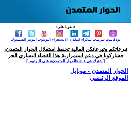
تابعونا على:
بودكاست
بنترست
تيلكرام
لينكدإن
الانستغرام
اليوتيوب
التويتر
الفيسبوك
تبرعاتكم وتبرعاتكن المالية تحفظ استقلال الحوار المتمدن،
فشاركونا في دعم استمرارية هذا الفضاء اليساري الحر
[اشترك في قناة ‫«الحوار المتمدن» على اليوتيوب]
الحوار المتمدن - موبايل
الموقع الرئيسي