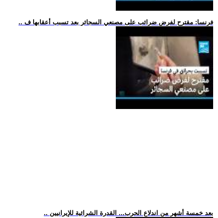
.. فرنسا: مقترح لفرض ضرائب على مصنعي السجائر بعد تسبب أعقابها ف
.. بعد خمسة أشهر من اندلاع الحرب... القدرة الشرائية للإيرانيين