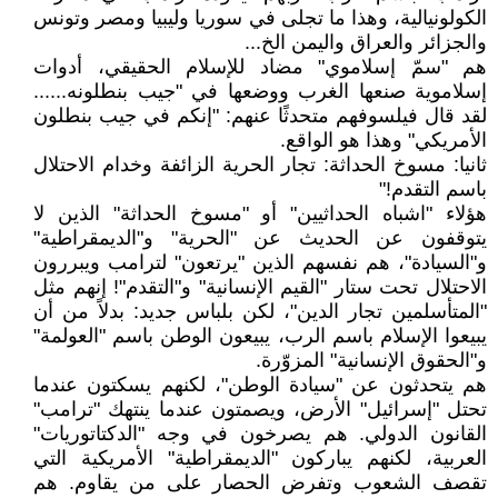
الكولونيالية، وهذا ما تجلى في سوريا وليبيا ومصر وتونس
والجزائر والعراق واليمن الخ...
هم "سمّ إسلاموي" مضاد للإسلام الحقيقي، أدوات
إسلاموية صنعها الغرب ووضعها في "جيب بنطلونه......
لقد قال فيلسوفهم متحدثًا عنهم: "إنكم في جيب بنطلون
الأمريكي" وهذا هو الواقع.
ثانيا: مسوخ الحداثة: تجار الحرية الزائفة وخدام الاحتلال
باسم التقدم!"
هؤلاء "اشباه الحداثيين" أو "مسوخ الحداثة" الذين لا
يتوقفون عن الحديث عن "الحرية" و"الديمقراطية"
و"السيادة"، هم نفسهم الذين "يرتعون" لترامب ويبررون
الاحتلال تحت ستار "القيم الإنسانية" و"التقدم"! إنهم مثل
"المتأسلمين تجار الدين"، لكن بلباس جديد: بدلاً من أن
يبيعوا الإسلام باسم الرب، يبيعون الوطن باسم "العولمة"
و"الحقوق الإنسانية" المزوّرة.
هم يتحدثون عن "سيادة الوطن"، لكنهم يسكتون عندما
تحتل "إسرائيل" الأرض، ويصمتون عندما ينتهك "ترامب"
القانون الدولي. هم يصرخون في وجه "الدكتاتوريات"
العربية، لكنهم يباركون "الديمقراطية" الأمريكية التي
تقصف الشعوب وتفرض الحصار على من يقاوم. هم