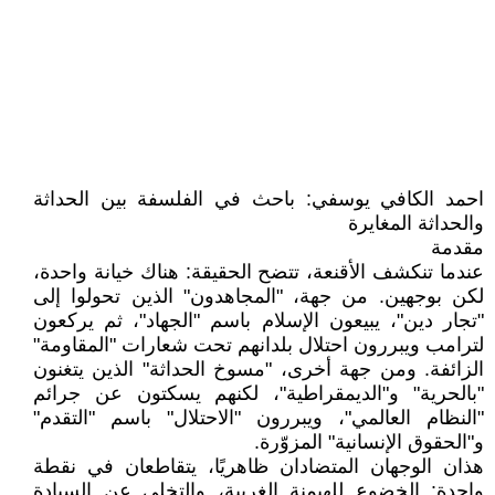
احمد الكافي يوسفي: باحث في الفلسفة بين الحداثة
والحداثة المغايرة
مقدمة
عندما تنكشف الأقنعة، تتضح الحقيقة: هناك خيانة واحدة،
لكن بوجهين. من جهة، "المجاهدون" الذين تحولوا إلى
"تجار دين"، يبيعون الإسلام باسم "الجهاد"، ثم يركعون
لترامب ويبررون احتلال بلدانهم تحت شعارات "المقاومة"
الزائفة. ومن جهة أخرى، "مسوخ الحداثة" الذين يتغنون
"بالحرية" و"الديمقراطية"، لكنهم يسكتون عن جرائم
"النظام العالمي"، ويبررون "الاحتلال" باسم "التقدم"
و"الحقوق الإنسانية" المزوّرة.
هذان الوجهان المتضادان ظاهريًا، يتقاطعان في نقطة
واحدة: الخضوع للهيمنة الغربية، والتخلي عن السيادة