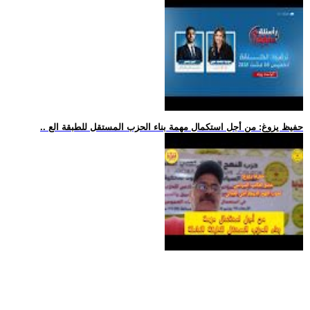
.. حفيظ يزوغ: من أجل استكمال مهمة بناء الحزب المستقل للطبقة الع