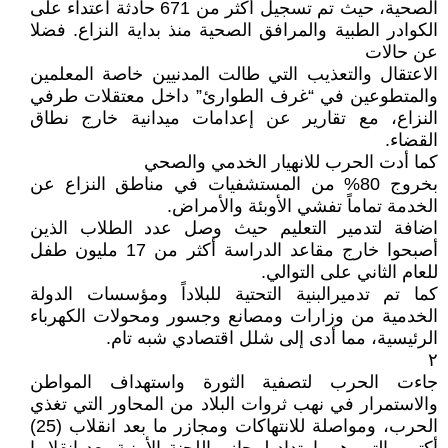
الصحية، حيث تم تسجيل أكثر من 671 حادثة اعتداء على
الكوادر الطبية والمرافق الصحية منذ بداية النزاع. فضلا
عن حالات
الاعتقال والتعذيب التي طالت المدنيين خاصة المعلمين
والمتطوعين في “غرف الطوارئ” داخل معتقلات طرفي
النزاع، مع تقارير عن إعدامات ميدانية خارج نطاق
القضاء.
كما أدت الحرب للانهيار الخدمي والصحي
بخروج 80% من المستشفيات في مناطق النزاع عن
الخدمة تماماً تفشي الأوبئة والأمراض.
اضافة لتدمير التعليم حيث وصل عدد الطلاب الذين
أصبحوا خارج مقاعد الدراسة أكثر من 17 مليون طفل
للعام الثاني على التوالي.
كما تم تدميرالبنية التحتية للبلاداً ومؤسسات الدولة
الخدمية من وزارات ومصانع وجسور ومحولات الكهرباء
الرئيسية، مما أدى إلى شلل اقتصادي شبه تام.
٢
جاءت الحرب لتصفية الثورة واستهداف المواطن
والاستمرار في نهب ثروات البلاد من المحاور التي تغذي
الحرب، ومواصلة للانتهاكات ومجازر ما بعد انقلاب (25)