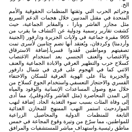
الخ.
وجرائم الحرب التي وثقتها المنظمات الحقوقية والأمم
المتحدة في مقتل المدنيين خلال هجمات الدعم السريع
مثل مجازر الفاشر وبارا ، والمقابر الجماعية، حيث
كشفت تقارير رسمية ودولية عن اكتشاف ما يقرب من
965 مقبرة جماعية في ولايات الجزيرة ودارفور (الجنينة
وأردمتا) وكردفان، ويُعتقد أنها تضم جثامين لأسرى تمت
تصفيتهم ومواطنين فُقدوا قسرياً.إضافة الاسترقاق
والاغتصاب والعنف الجنسي بعد استخدام الاغتصاب
كسلاح حرب والتطهير العرقي والابادة الجماعية والعنف
الاثني كما في الهجوم على قرى في شمال دارفور
والجزيرة بناءً على الهوية العرقية للسكان والاختفاء
القسري والاحتجاز التعسفي.واستخدام الجوع كسلاح من
خلال منع وصول المساعدات الإنسانية والوقود والمياه
إلى المدن المحاصرة (مثل الفاشر وكادوقلي)، مما أدى
إلى وفاة المئات بسبب سوء التغذية الحاد. إضافة لنهب
المواردحيث استمر النهب الممنهج للمخازن الغذائية
التابعة للمنظمات الدولية والمحاصيل الزراعية
للمواطنين، مما سرّع من وتيرة وقوع المجاعة في خمس
مناطق رئيسية.واستهداف مباشر للمستشفيات والمرافق