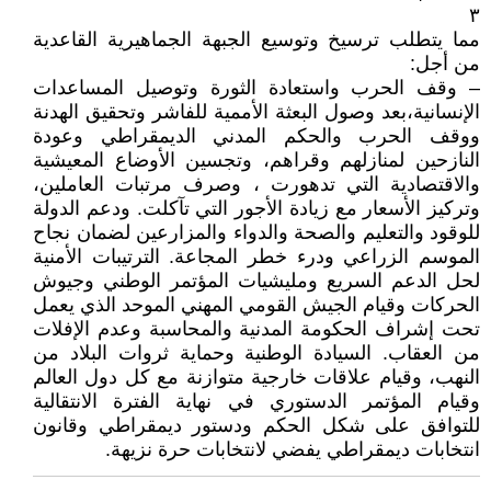
٣
مما يتطلب ترسيخ وتوسيع الجبهة الجماهيرية القاعدية
من أجل:
– وقف الحرب واستعادة الثورة وتوصيل المساعدات
الإنسانية،بعد وصول البعثة الأممية للفاشر وتحقيق الهدنة
ووقف الحرب والحكم المدني الديمقراطي وعودة
النازحين لمنازلهم وقراهم، وتجسين الأوضاع المعيشية
والاقتصادية التي تدهورت ، وصرف مرتبات العاملين،
وتركيز الأسعار مع زيادة الأجور التي تآكلت. ودعم الدولة
للوقود والتعليم والصحة والدواء والمزارعين لضمان نجاح
الموسم الزراعي ودرء خطر المجاعة. الترتيبات الأمنية
لحل الدعم السريع ومليشيات المؤتمر الوطني وجيوش
الحركات وقيام الجيش القومي المهني الموحد الذي يعمل
تحت إشراف الحكومة المدنية والمحاسبة وعدم الإفلات
من العقاب. السيادة الوطنية وحماية ثروات البلاد من
النهب، وقيام علاقات خارجية متوازنة مع كل دول العالم
وقيام المؤتمر الدستوري في نهاية الفترة الانتقالية
للتوافق على شكل الحكم ودستور ديمقراطي وقانون
انتخابات ديمقراطي يفضي لانتخابات حرة نزيهة.