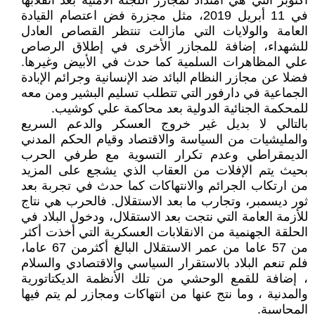
أكتوبر التي هي امتداد لمجازر اللجنة الأمنية بعد انقلابها
في 11 أبريل 2019، مثل مجزرة فض اعتصام القيادة
العامة والولايات التي مازالت تنتظر القصاص العادل
للشهداء، إضافة للمجازر الأخرى في إطلاق الرصاص
علي المظاهرات السلمية كما حدث في الأبيض وغيرها.
فضلا عن مجازر النظام البائد ضد الإنسانية وجرائم الإبادة
الجماعية في دارفور التي تتطلب تسليم البشير ومن معه
للمحكمة الجنائية الدولية بعد محاكمة علي كوشيب.
بالتالي لا بديل غير خروج العسكر والدعم السريع
والمليشيات من السياسة والاقتصاد وقيام الحكم المدني
الديمقراطي وعدم تكرار التسوية مع طرفي الحرب
بحيث يتم الإفلات من العقاب الذي يشجع على المزيد
من ارتكاب الجرائم والانتهاكات كما حدث في تجربة بعد
ثور ديسمبر، وتجارب ما بعد الاستقلال. فالحرب هي نتاج
للأزمة العامة التي نتجت بعد الاستقلال، ودخول البلاد في
الحلقة الجهنمية من الانقلابات العسكرية التي أخذت أكثر
من 57 عاما من عمر الاستقلال البالغ أكثرمن 67 عاما،
فلم تنعم البلاد بالاستقرار السياسي والاقتصادي والسلام
، إضافة للقمع الوحشي من تلك الأنظمة الديكتاتورية
والمدنية ، وما نتج عنها من انتهاكات ومجازر لم يتم فيها
المحاسبة.