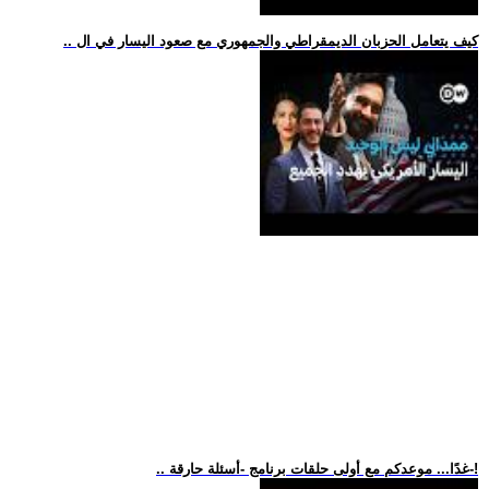
.. كيف يتعامل الحزبان الديمقراطي والجمهوري مع صعود اليسار في ال
.. غدًا... موعدكم مع أولى حلقات برنامج -أسئلة حارقة-!