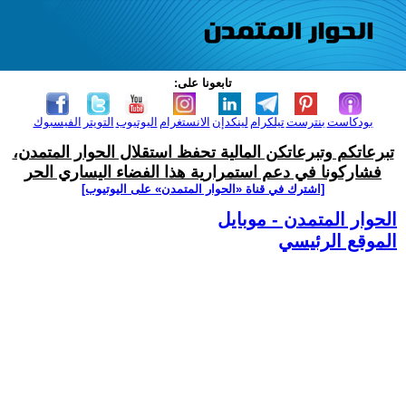
تابعونا على:
بودكاست
بنترست
تيلكرام
لينكدإن
الانستغرام
اليوتيوب
التويتر
الفيسبوك
تبرعاتكم وتبرعاتكن المالية تحفظ استقلال الحوار المتمدن،
فشاركونا في دعم استمرارية هذا الفضاء اليساري الحر
[اشترك في قناة ‫«الحوار المتمدن» على اليوتيوب]
الحوار المتمدن - موبايل
الموقع الرئيسي