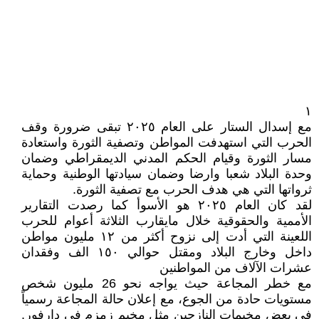
١
مع إسدال الستار على العام ٢٠٢٥ تبقى ضرورة وقف
الحرب التي استهدفت المواطن وتصفية الثورة واستعادة
مسار الثورة وقيام الحكم المدني الديمقراطي وضمان
وحدة البلاد شعبا وارضا وضمان سيادتها الوطنية وحماية
ثرواتها التي هي هدف الحرب مع تصفية الثورة.
لقد كان العام ٢٠٢٥ هو الأسوأ كما رصدت التقارير
الأممية والحقوقية خلال مايقارب الثلاثة أعوام للحرب
اللعينة التي أدت إلى نزوح أكثر من ١٢ مليون مواطن
داخل وخارج البلاد ومقتل حوالي ١٥٠ الف وفقدان
عشرات الآلاف من المواطنين
مع خطر المجاعة حيث يواجه نحو 26 مليون شخص
مستويات حادة من الجوع، مع إعلان حالة المجاعة رسمياً
في بعض مخيمات النازحين مثل مخيم زمزم في دارفور.