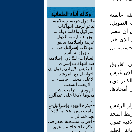
وكالة أنباء العلمانية
ة عالمية
-
8 دول عربية وإسلامية
التمويل،
تدعو لوقف انتهاكات
ّل أن مصر
إسرائيل وإقامة دولة ...
-
وزراء خارجية 8 دول
الذي خبر
عربية وإسلامية يدينون
 فحسب، بل
انتهاكات إسرائيل في ...
-
-بيان إدانة بأشد
العبارات- لـ8 دول إسلامية
ضد انتهاكات إسرائ ...
أن "فاروق
-
الرئيس الإيراني يقول إن
 الذي غرس
التواصل مع المرشد
الأعلى مجتبى خامنئ ...
لكبير دون
-
-لا يحب الشعب
 أمجادها.
اليهودي-.. ترامب يشن
هجومًا لاذعًا على عبدالرح
...
ار الرئيس
-
-يكره اليهود وإسرائيل-..
ترامب يشن -هجوماً لاذعاً-
ريط المجد
ضد عبدالر ...
-
أحزاب مسيحية تحذر في
اقية تقول
مذكرة احتجاج من تغيير
انة الحلم
ديموغرافي في سهل ...