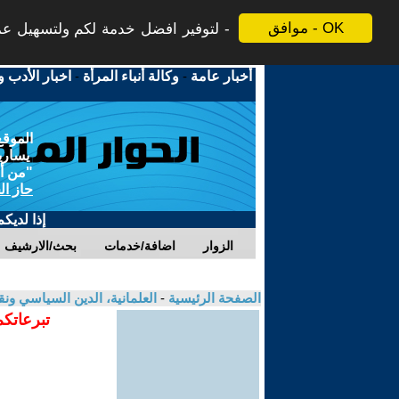
موافق - OK
لتوفير افضل خدمة لكم ولتسهيل عملي
أخبار عامة
-
وكالة أنباء المرأة
-
اخبار الأدب و
الموقع
يسارية
"من أج
حاز ال
إذا لديك
الزوار
اضافة/خدمات
بحث/الارشيف
الصفحة الرئيسية
-
العلمانية، الدين السياسي ونق
تبرعاتكم