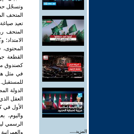
وتسجّل حضو
المتحف الم
تعيد صياغة 
المتحف رؤي
الامتداد؛ 
المحتوى، ف
القطعة جوا
كصندوق مغ
في مثل هذا
للمستقبل. 
الدولة الم
العقل الذي 
الأول في كت
واليوم، ب
الرسمي ليؤك
المزيد.....
والعمرانية