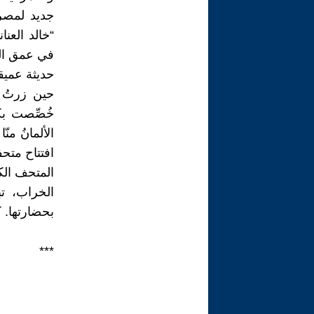
جديد لمصر 
“خالد العن
في عمق الز
حديثة عميق
حين زرتُ 
خُصِّصت بك
الألمانُ م
افتتاح متحفن
المتحف الك
الخراب، تب
بحضارتها. ك
***