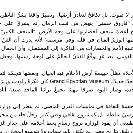
ر لا تموت. بل تكافحُ لتغادرَ أرضَها؛ وتصيرُ واقعًا يَسُرُّ الناظر
ان "فاروق حسني" ينهض من قلب الرمال، ثم يشرقُ على 
ج أعظمَ متحف لحضارتها على وجه الأرض. "المتحف الكبير" 
مها الوزيرُ الفنان في قلبه وفي مرسمه؛ لأنه يدرك أن الفنّ 
ليه الأمم والحضارات من الذاكرة إلى المستقبل، وأن الجمالَ ج
لقومي. بعد غدٍ يوقِّعُ الفنانُ الحالمُ على لوحة رسمها، وج
أحلام تظلُّ حبيسةَ أرض الأحلام قيد الخيال. وبعضها تتجسّد لت
وعمارةً ومجدًا جديدًا. Grand Egyptian Museum كان فكرةً
ده، وصار اليوم صرحًا مهيبًا يجمعُ تراثنا الماجد صنعةَ أياد
حقيبة الثقافة في ثمانينيات القرن الماضي، لم ينظر إلى وزا
رسيّ سلطة، بل كمشروع ثقافي وفني كبير. رجلٌ جاء من محر
بيعي أن يقود الوزارة بروح رسامٍ يخط أحلامه على جدار ال
 يليق بتاريخ مصر، لم يكتفِ بالترميمات ولا بتوسيع المخازن. بل 