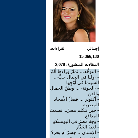
إجمالي القراءات:
15,366,130
المقالات المنشورة: 2,079
-
التوحُّد… ثمارٌ وراءها ألمٌ
-
-ولنا في الخيال حبٌّ-…
السينما في أَوْجِها
-
-الجونة- … وطنُ الجمال
والفن
-
أكتوبر … فصلُ الأمجاد
المصرية
-
حين تتكلم مصرُ... تصمتُ
المدافع
-
وجهُ مصرَ في اليونسكو
-
لعبةُ الحَبَّار
-
الإنسان… جسرٌ أم بحر؟
-
هندسة عين شمس …