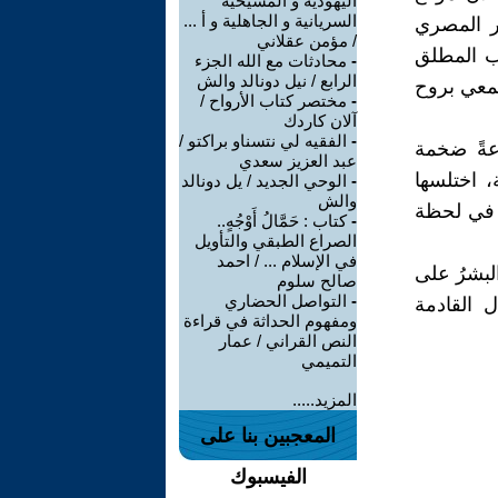
اليهودية و المسيحية
السريانية و الجاهلية و أ ...
ر المصري
/ مؤمن عقلاني
طب المطلق
-
محادثات مع الله الجزء
الرابع / نيل دونالد والش
جمعي بروح
-
مختصر كتاب الأرواح /
آلان كاردك
-
الفقيه لي نتسناو براكتو /
عةً ضخمة
عبد العزيز سعدي
، اختلسها
-
الوحي الجديد / يل دونالد
والش
، في لحظة
-
كتاب : حَمَّالُ أَوْجُهٍ..
الصراع الطبقي والتأويل
في الإسلام ... / احمد
لبشرُ على
صالح سلوم
-
التواصل الحضاري
ل القادمة
ومفهوم الحداثة في قراءة
النص القراني / عمار
التميمي
المزيد.....
المعجبين بنا على
الفيسبوك