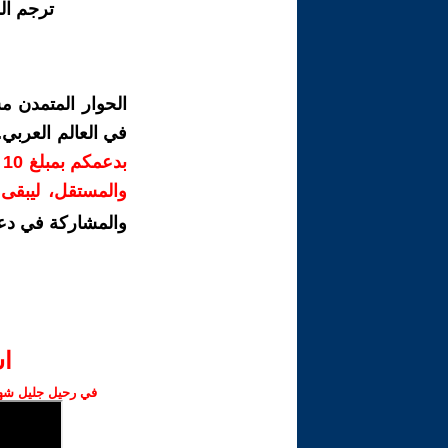
ترجم ال
الحوار المتمدن م
في العالم العربي
ب
والمستقل، ليبقى ص
والمشاركة في دع
ا‫
في رحيل جليل شهبا