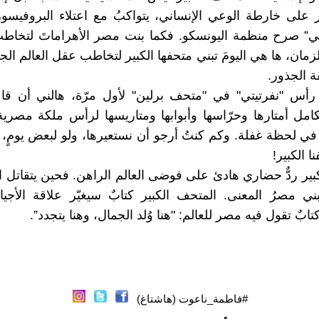
على خارطة الوعي الإنساني، يتواكبُ مع اعتلاء البروفيسو
اني” صرح منظمة اليونسكو. فكما بنت مصر الأهراماتَ لتخا
مان، ها هي اليومَ تبني متحفها الكبير لتخاطب عقل العالم ال
ة الجذور.
رأس "نفرتيتي" في "متحف برلين" لأول مرّة، هالني أن قا
امل أمتارها وحرّاسها وأبوابها ومتاريسها لرأس ملكة مصرية
نّا في لحظة غفلة. وكم كنتُ أرجو أن نستعيرها، ولو لبعض يومٍ
ا الكبير!
بير ردٌّ حضاري هادئ على فوضى العالم الراهن. فحين يتقاتل ا
ني مصرُ المعنى. المتحف الكبير كتابٌ سيغيّر علاقة الأجيا
تابٌ تقول فيه مصر للعالم: "هنا وُلد الجمال، وهنا يتجدد”.
#فاطمة_ناعوت (هاشتاغ)