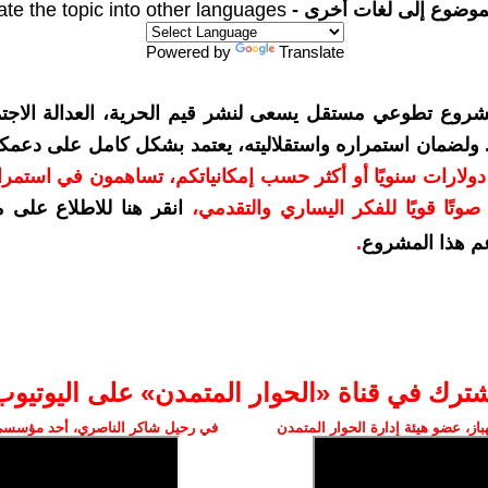
موضوع إلى لغات أخرى -
ate the topic into other languages
Powered by
Translate
شروع تطوعي مستقل يسعى لنشر قيم الحرية، العدالة الاجتم
. ولضمان استمراره واستقلاليته، يعتمد بشكل كامل على دعمك
دعمكم بمبلغ 10 دولارات سنويًا أو أكثر حسب إمكانياتكم، تساهمون في استم
وتًا قويًا للفكر اليساري والتقدمي
،
انقر هنا للاطلاع على 
م هذا المشروع
.
شترك في قناة «الحوار المتمدن» على اليوتيوب
ز، عضو هيئة إدارة الحوار المتمدن
في رحيل شاكر الناصري، أحد مؤسسي 