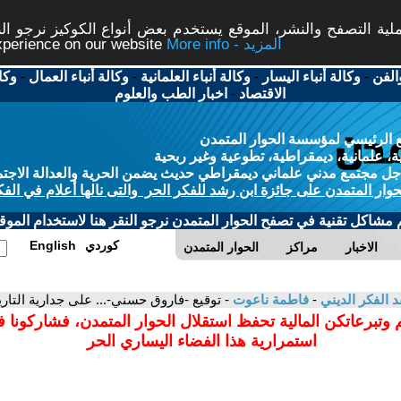
ة التصفح والنشر، الموقع يستخدم بعض أنواع الكوكيز نرجو النق
More info - المزيد
experience on our website
الفن
-
وكالة أنباء اليسار
-
وكالة أنباء العلمانية
-
وكالة أنباء العمال
-
وكا
الاقتصاد
-
اخبار الطب والعلوم
 الرئيسي لمؤسسة الحوار المتمدن
، علمانية، ديمقراطية، تطوعية وغير ربحية
ل مجتمع مدني علماني ديمقراطي حديث يضمن الحرية والعدالة الاجتم
حوار المتمدن على جائزة ابن رشد للفكر الحر والتى نالها أعلام في الفك
م مشاكل تقنية في تصفح الحوار المتمدن نرجو النقر هنا لاستخدام الموقع
كوردي
English
الاخبار
مراكز
الحوار المتمدن
د الفكر الديني
-
فاطمة ناعوت
- توقيع -فاروق حسني-... على جدارية التاري
 وتبرعاتكن المالية تحفظ استقلال الحوار المتمدن، فشاركونا 
استمرارية هذا الفضاء اليساري الحر