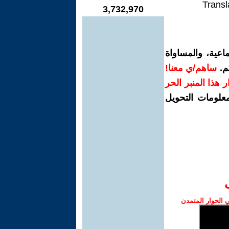
Transl
3,732,970
اعية، والمساواة
م.
ساهم/ي معنا!
رار هذا المنبر الحر
معلومات التحويل
الحوار المتمدن