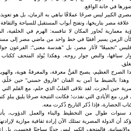
رها في خانة الواقع.
صري الكبير ليس صرحًا عملاقًا نباهي به الزمان، بل هو تعويذ
علاقة مصر بتاريخها، وتفتح أبواب المستقبل للسياحة والثقافة و
ة معمارية تُحاور المكان لا تنافسه: الهرم في الخلفية، 
وكأن الزمن يسير أفقيًا في خط واحد من ماضي مصر إلى مستقب
ليس "تجميعًا" لآثار مصر، بل "هندسة معنى”: الفرعون جوار
ر سياقها، والنص جوار روحه. وهكذا يُولد المتحف ككتاب م
لق.
 الصرح العظيم، يصبح الفنُّ معرفة، والمعرفةُ هوية، والهوية
وهذا بالضبط ما آمن به الفنان "فاروق حسني" حين حَلُمَ، 
صرية حين أنجزت. لقد تلاقى القلبُ الذي حلم، مع القلم التي
قرر، مع الأيادي التي نفذت؛ فكانت النتيجة صرحًا يليق ببلدٍ ك
اب الحضارة، فإذا ذُكر التاريخ ذُكرت معه.
عد سنوات طوال من التخطيط والبناء والعمل الدؤوب، يأتي 
د أن الدولة المصرية تمتلك الآن إرادة ثقافية موازية لإرادتها
 والإنسانية. فالمتحف الكبير ليس حدثًا سياحيًا فحسب، بل إع