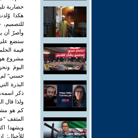
حضارية تلي
هكذا وُلد
للتصميم، ج
وأصرّ أن ي
ستضع على 
قيمة الحلم
مشروع هوي
اليومَ ونح
حسني" لم ي
البذرة الت
ذكر اسمه، 
ولذا قال ال
كم هو مشرق
المثقف "عب
ويشهدا اكت
للأجيال: إ