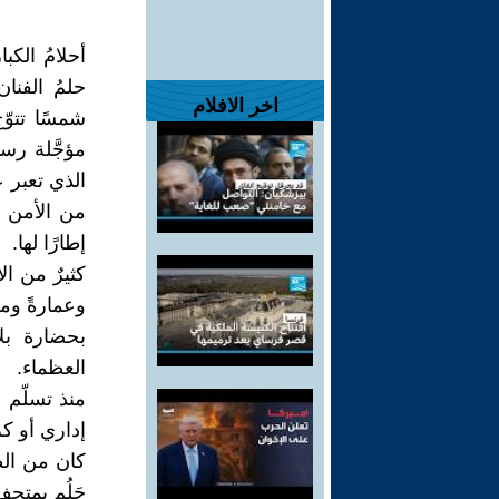
أحلامُ الكبا
حلمُ الفن
اخر الافلام
شمسًا تتوّ
مؤجَّلة رس
الذي تعبر ع
من الأمن ا
إطارًا لها.
كثيرٌ من ال
بحضارة بلا
العظماء.
منذ تسلّم 
إداري أو ك
كان من الط
حَلُم بمتحف