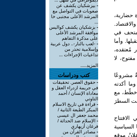
-
بيزشكيان يكشف عن
صعوبات في التواصل مع
ة حضارية،
المرشد الأعلى مجتبى خا
...
الاقتصاد.
-
بزشكيان يكشف كواليس
المتحف في
موافقة المرشد الأعلى
على مذكرة التفاهم
لها. وأما
-
-لعب بالنار-.. دول عربية
 مُعتقده،
وإسلامية تحذر من
تداعيات الإجراءات ...
فتوح، لا
المزيد.....
ُ مشروعًا
كتب ودراسات
-
حقوق العصر. تحقيقات
وما أكدته
في جريمة ازدراء العقل و
 خطّط، مع
معاداة الإنسان / أحمد
التاوتي
تبت السطرَ
-
قراءة في تاريخ الاسلام
المبكر الطبعة الثانية /
محمد جعفر ال عيسى
الافتتاح
-
الإسلام ضد الحداثة /
 السياسية
فرغان أزيهاري
-
مصادر القرآن من
لانُ موقع