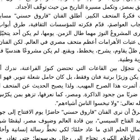
ق بمصرَ، وتكمل مسيرة التاريخ من حيث توقّف الأجداد.
ت فكرةُ المتحف الكبير. أطلق الفنان "فاروق حسني" مسابق
اب العواصمَ، قدّم فكرته للمؤسسات الثقافية، طرق أبواب 
رى المشروعُ النورَ مهما طال الزمن. يومها، لم يكن أحد يتخي
عتبات الأهرامات أعظم متحف مصري في العالم. لكن الفنان 
 ظلّ يقاوم، يشرح، يخطط، ويقنع. لم يكن مشروعًا هندسيًا
ة وطنية.
ن نتجوّل بين القاعات التي تحتضن كنوزَ الفراعنة، ندرك 
كن وزيرًا برتبة فنان وفقط، بل كان حامل شعلة تنوير. فهو
ي أثمرت هذا الصرح المهيب. ولذا يصبح الحديث عن المتحف ا
ضربًا من جحود الذاكرة. ومصر، كما نعرفها، تزهو بمن يكرّس
له تعالى: "ولا تبخسوا الناسَ أشياءهم”.
ٌ أن نرى الفنان "فاروق حسني" حاضرًا يوم الافتتاح إلى جو
د الفتاح السيسي"، بين قادة العالم وضيوف مصر، ليقصّا ش
مال الحلم الذي ما عاد حلمًا؛ لكي نخطَّ رسالة إنسانية وأخل
ن الأحلام الكبرى تحتاج إلى رجال يحرسونها؛ حتى تغادر خ