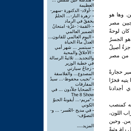
العظيمة
-
-أولاد- الدكتورة -سهير-
ين. وها هو
-
-زهرة النار-… الحلمُ
يخفقُ في الرماد
جبين مصر
-
-القمة-: -غزّة- امتحانُ
كان لوحةً
الضمير العالمي
-
اليوم العالمي للقانون…
هو الجسرُ
العدلُ ماءُ الحياة
زءٌ أصيلٌ
-
سبتمبر … شهر أمي
-
الأخلاقُ والمحبة
عل من مصر
والتجديد… ثلاثيةُ الرسالة
في خطبة الوزير
-
زجاجُ سيارتي
صير حجارةً
المصدوع… والفلاسفة
-
“نجيب محفوظ-… سيدُ
 راودت وزيرًا يتيه فخرًا
المفارقات
ي أجدادنا
-
الضحايا جلاّدون … في
The 8 Show
-
“مريم-… أيقونةُ الحنوّ
رته كمنصب
الكوني
-
في مديح -العُسر- … و-
اب اللون،
التصوّف-
زمن. وحين
المزيد.....
رامَ وثبةً