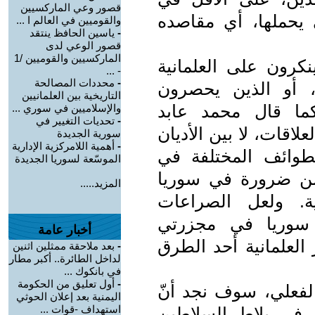
قصور وعي الماركسيين
ي يحملها، أي مقاصده
والقوميين في العالم ا ...
-
ياسين الحافظ ينتقد
قصور الوعي لدى
الماركسيين والقوميين /1
رون على العلمانية
- ...
-
محددات المصالحة
، أو الذين يحصرون
التاريخية بين العلمانيين
 كما قال محمد عابد
والإسلاميين في سوري ...
-
تحديات التغيير في
لعلاقات، لا بين الأديان
سورية الجديدة
-
أهمية اللامركزية الإدارية
طوائف المختلفة في
الموسّعة لسوريا الجديدة
ر من ضرورة في سوريا
المزيد.....
ية. ولعل الصراعات
ا سوريا في مجزرتي
أخبار عامة
 العلمانية أحد الطرق
-
بعد ملاحقة ممثلين اثنين
لداخل الطائرة.. أكبر مطار
في بانكوك ...
-
أول تعليق من الحكومة
 الفعلي، سوف نجد أنّ
اليمنية بعد إعلان الحوثي
استهداف -قوات ...
 في بلاط السلاطين