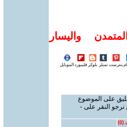
متمدن واليسار
م
بنترست
تمبلر
بلوكر
فليبورد
الموبايل
عليق على الموضوع
نرجو النقر على -
 (
0
)