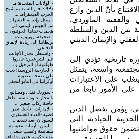
-
الولايات المتحدة: ما
تناع بأنّ الدين وازع
دلالات فوز السيد بترشيح
الحزب الديمقراط ...
والفقيه الماوردي،
-
مقتل وإصابة العشرات
من الجيش اليمني في
قة بين الدين والسلطة
هجمات تبناها الحوثيون ...
-
صحيفة: روبيو يدعو
عقلي والإيمان الديني
بريطانيا إلى زيادة الإنفاق
الدفاعي
-
واشنطن تحذر الأجانب
رة تاريخية تؤدي إلى
غير الشرعيين: غادروا
طواعية أو الترحيل و ...
جتمعية واسعة، يتمثل
-
الخارجية الروسية: يجب
طي صفحة عضوية
تغلب على الاعتبارات
أوكرانيا في الناتو لتحقي
...
لى الأمور نابعاً من
-
سوريا.. قتلى ومصابون
بانفجار عبوة ناسفة داخل
حافلة ركاب صغير ...
ني، يؤمن بفصل الدين
-
الإمارات.. تأجيل نظر
قضية -العتاد العسكري
حديثة الحيادية التي
للسودان- بعد تقديم ...
-
اليمن.. أزمات معيشية
وتضمن حقوق مواطنيها
متفاقمة وغضب شعبي
في سوريا الجديدة.
يضع حكومة عدن وحلفاءه