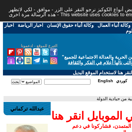
 أنواع الكوكيز نرجو النقر على الزر - موافق - لكي لاتظهر
This website uses cookies to ensure you ge
وكالة أنباء العمال
-
وكالة أنباء حقوق الإنسان
-
اخبار الرياضة
-
اخبار
لوم
التبرع للموقع - ادعمونا
حرية والعدالة الاجتماعية للجميع
"
تى نالها أعلام في الفكر والثقافة
قر هنا لاستخدام الموقع البديل
كوردي
English
ية من حيادية الدولة
عبدالله تركماني
لموبايل انقر هنا
 المتمدن، فشاركونا في دعم