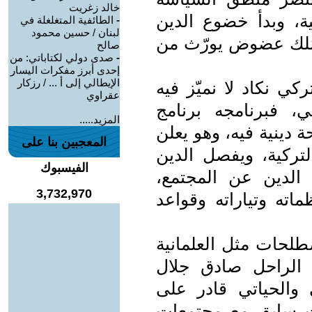
خالد زغريت
ة، وبدأ خضوع الدين
-
الطائفية المتغلغلة في
لبنان / حسين محمود
 مُلك عضوض يورّث من
صالح
-
صدى دولي لكتاباتي: من
إحدى أبرز مفكرات اليسار
الإيطالي إلى أ ... / رزكار
ركي نكاد لا نميّز فيه
عقراوي
ي، فبرنامجه برنامج
المزيد.....
دينية فيه، وهو يعلن
المعجبين بنا على
التركية، ويفصل الدين
الفيسبوك
الدين عن المجتمع،
3,732,970
اته وتياراته وقواعد
طلحات مثل العلمانية
 الراحل صادق جلال
ي والحياتي قادر على
ت سابق مع مجتمعات