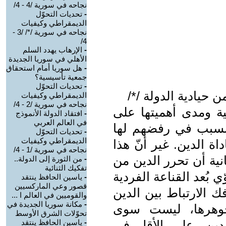
نجاحه في سورية /4 - 4/
-
تحديات التحوّل
الديمقراطي وكيفيات
نجاحه في سورية /*/ /3 -
4/
-
الإرهاب يهدد السلم
الأهلي في سوريا الجديدة
-
هل سوريا أمام استحقاق
جمعية تأسيسية؟
-
تحديات التحوّل
 حيادية الدولة /*/
الديمقراطي وكيفيات
نجاحه في سورية /2 - 4/
نية ومدى أهميتها على
-
افتقاد الدولة الأنموذج
في العالم العربي
لسبب في رفضهم لها
-
تحديات التحوّل
الديمقراطي وكيفيات
ة الدين. غير أنّ هذا
نجاحه في سورية /1 - 4/
نية أن تحرر الدين من
-
من الثورة إلى الدولة..
تفكيك الثنائية
 بُعد القناعة الفردية
-
ياسين الحافظ ينتقد
قصور وعي الماركسيين
ك الارتباط بين الدين
والقوميين في العالم ا ...
-
مكانة سوريا الجديدة في
 جوهرها، ليست سوى
تحوّلات الشرق الأوسط
لدين، على الأقل في
-
ياسين الحافظ ينتقد