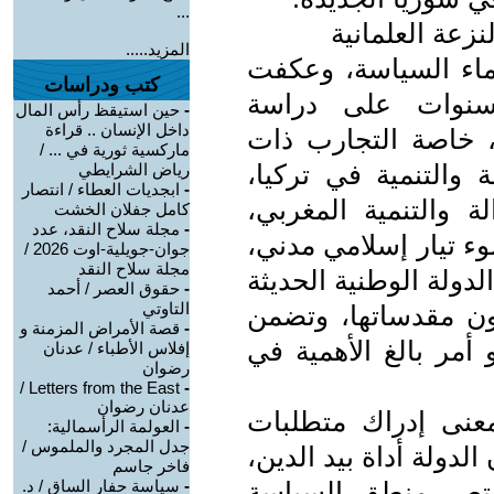
...
زعة العلمانية
المزيد.....
ماء السياسة، وعكفت
كتب ودراسات
 سنوات على دراسة
-
حين استيقظ رأس المال
داخل الإنسان .. قراءة
، خاصة التجارب ذات
ماركسية ثورية في ... /
 والتنمية في تركيا،
رياض الشرايطي
-
ابجديات العطاء / انتصار
ة والتنمية المغربي،
كامل جفلان الخشت
-
مجلة سلاح النقد، عدد
وء تيار إسلامي مدني،
جوان-جويلية-اوت 2026 /
مجلة سلاح النقد
دولة الوطنية الحديثة
-
حقوق العصر / أحمد
التاوتي
صون مقدساتها، وتضمن
-
قصة الأمراض المزمنة و
أمر بالغ الأهمية في
إفلاس الأطباء / عدنان
رضوان
Letters from the East /
-
عدنان رضوان
بمعنى إدراك متطلبات
-
العولمة الرأسمالية:
جدل المجرد والملموس /
الدولة أداة بيد الدين،
فاخر جاسم
نتصر منطق السياسة
-
سياسة حفار الساق / د.