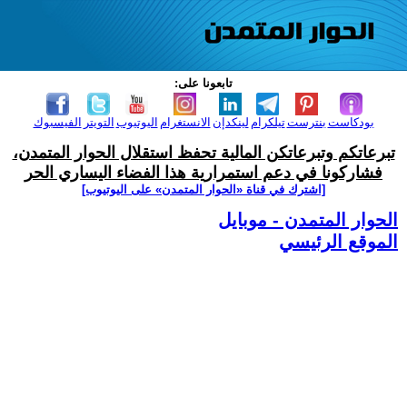
تابعونا على:
بودكاست
بنترست
تيلكرام
لينكدإن
الانستغرام
اليوتيوب
التويتر
الفيسبوك
تبرعاتكم وتبرعاتكن المالية تحفظ استقلال الحوار المتمدن،
فشاركونا في دعم استمرارية هذا الفضاء اليساري الحر
[اشترك في قناة ‫«الحوار المتمدن» على اليوتيوب]
الحوار المتمدن - موبايل
الموقع الرئيسي