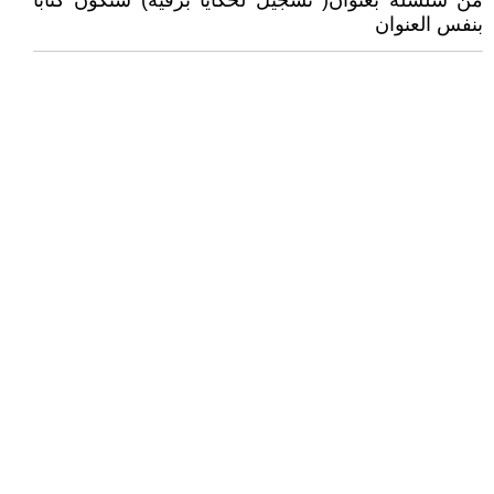
من سلسلة بعنوان( تسجيل لحكايا برقية) ستكون كتابا
بنفس العنوان