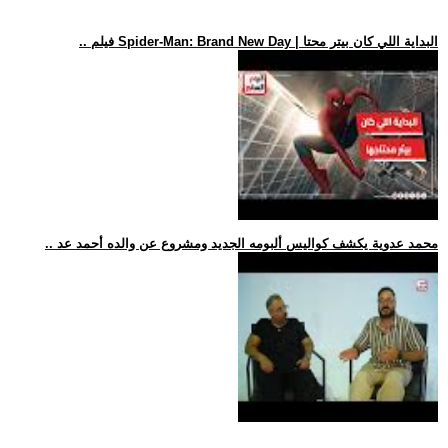
.. فيلم Spider-Man: Brand New Day | البداية اللي كان بيتر محتا
.. محمد عدوية يكشف كواليس ألبومه الجديد ومشروع عن والده أحمد عد