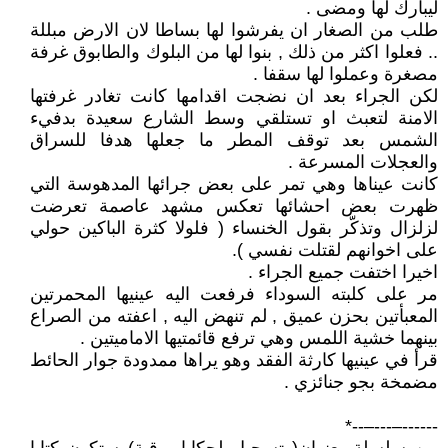
ليبارك لها ومضى .
طلب من الصغار ان يفرشوا لها بساطا لان الارض مبللة
.. فعلوا اكثر من ذلك , بنوا لها من البلوك والطابوق غرفة
مصغرة وعملوا لها سقفا .
لكن الجراء بعد ان نضجت اقدامها كانت تغادر غرفتها
الامنة لتعبث او تستلقي وسط الشارع سعيدة بدفيء
الشمس بعد توقف المطر ما جعلها هدفا للسراق
والعجلات المسرعة .
كانت عيناها وهي تمر على بعض جرائها المدهوسة التي
ظهرت بعض احشائها تعكس مشهد عاصمة تعرضت
لزلزال وتذكّر بقول الخنساء ( فلولا كثرة الباكين حولي
على اخوانهم لقتلت نفسي ).
اخيرا اختفت جميع الجراء .
مر على كلبته السوداء فرفعت اليه عينيها المحمرتين
المعبأتين بحزن عميق , لم تنهض اليه , اعفته من الصراع
بينهما خشية اللمس وهي ترفع قائمتيها الاماميتين .
قرأ في عينيها كارثة الفقد وهو يراها ممدودة جوار الحائط
مضمخة بجو جنائزي .
------–---–--*