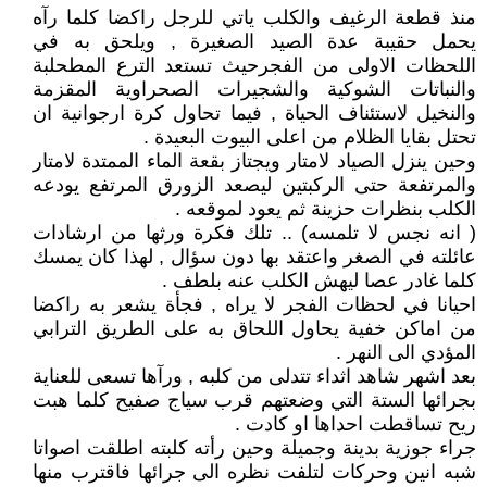
منذ قطعة الرغيف والكلب ياتي للرجل راكضا كلما رآه
يحمل حقيبة عدة الصيد الصغيرة , ويلحق به في
اللحظات الاولى من الفجرحيث تستعد الترع المطحلبة
والنباتات الشوكية والشجيرات الصحراوية المقزمة
والنخيل لاستئناف الحياة , فيما تحاول كرة ارجوانية ان
تحتل بقايا الظلام من اعلى البيوت البعيدة .
وحين ينزل الصياد لامتار ويجتاز بقعة الماء الممتدة لامتار
والمرتفعة حتى الركبتين ليصعد الزورق المرتفع يودعه
الكلب بنظرات حزينة ثم يعود لموقعه .
( انه نجس لا تلمسه) .. تلك فكرة ورثها من ارشادات
عائلته في الصغر واعتقد بها دون سؤال , لهذا كان يمسك
كلما غادر عصا ليهش الكلب عنه بلطف .
احيانا في لحظات الفجر لا يراه , فجأة يشعر به راكضا
من اماكن خفية يحاول اللحاق به على الطريق الترابي
المؤدي الى النهر .
بعد اشهر شاهد اثداء تتدلى من كلبه , ورآها تسعى للعناية
بجرائها الستة التي وضعتهم قرب سياج صفيح كلما هبت
ريح تساقطت احداها او كادت .
جراء جوزية بدينة وجميلة وحين رأته كلبته اطلقت اصواتا
شبه انين وحركات لتلفت نظره الى جرائها فاقترب منها