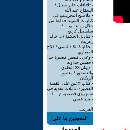
-
ثلاثاءات عابر سبيل /
السمّاح عبد الله
-
ملامــح التجريــب في
كتابـات السيـد حـافظ من
خلال روايته يو ... /
سلسبيل كريبع
-
قناديل الحكمة / د. خالد
زغريت
-
حكاياتْ تَكاد تُنسى / فلاح
العيفاري
-
وعي ـ قصص قصيرة جدا
/ حسين جداونه
-
ديوان 23 الحاوي
والعصفور / منصور
الريكان
-
كتاب «عين على القصة
القصيرة: تأملات نقدية في
تسع رؤى قصصية م ... /
حميد عقبي
المزيد.....
المعجبين بنا على
الفيسبوك