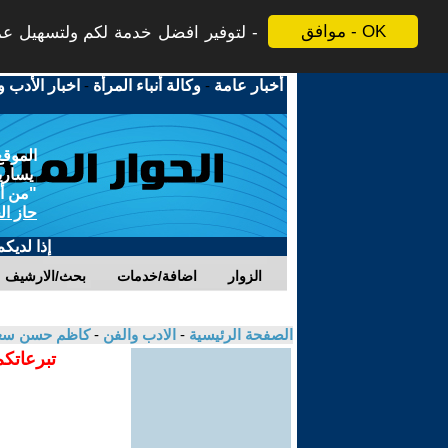
موافق - OK
لتوفير افضل خدمة لكم ولتسهيل عملي
أخبار عامة
-
وكالة أنباء المرأة
-
اخبار الأدب و
الموقع
يسارية
"من أج
حاز ال
إذا لديك
الزوار
اضافة/خدمات
بحث/الارشيف
الصفحة الرئيسية
-
الادب والفن
-
كاظم حسن سع
تبرعاتكم