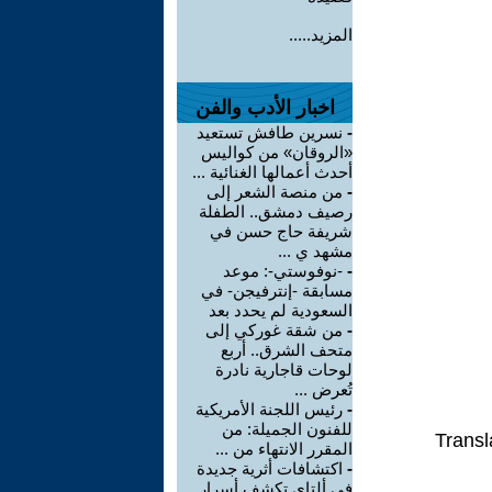
المزيد.....
اخبار الأدب والفن
-
نسرين طافش تستعيد
«الروقان» من كواليس
أحدث أعمالها الغنائية ...
-
من منصة الشعر إلى
رصيف دمشق.. الطفلة
شريفة حاج حسن في
مشهد ي ...
-
-نوفوستي-: موعد
مسابقة -إنترفيجن- في
السعودية لم يحدد بعد
-
من شقة غوركي إلى
متحف الشرق.. أربع
لوحات قاجارية نادرة
تُعرض ...
-
رئيس اللجنة الأمريكية
للفنون الجميلة: من
Transl
المقرر الانتهاء من ...
-
اكتشافات أثرية جديدة
في ألتاي تكشف أسرار