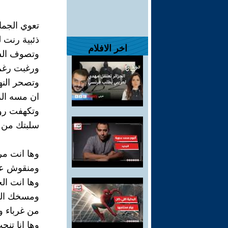
تعوي الجم
ذئبية رنت ل
اخر الافلام
وتصوف الش
ورغبت رغم
وتصحر النه
ان مسه الز
وتكهفت رو
سلبتك من 
وها انت م
ومنقوش عل
وها انت ال
ومسخك الغ
من غرباء و
وها انا تن