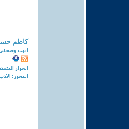
كاظم حسن
اديب وصحفي
الحوار المتمدن-العدد: 8300 - 5
المحور: الادب