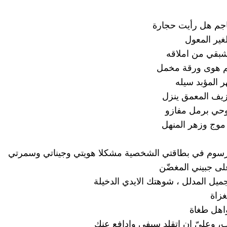
اجم هل رأيت حجارة
غير المعول
بقي من املاقه
 هوى ورقة مخمل
ر المؤبد سيله
يف المعمق ينزل
حي برمل مفازو
موج وزهر المنهل
رسوم في بطاقتي الشخصية مشكلا هويتي وجيناتي وسمرتي
ى جبيني المغضّن
جميل المدلل ، شوهتك الايدي الدخيلة
زاة
اهل طغاة
حب، وعليّ ان اتقلد سيفي وادافع عنك