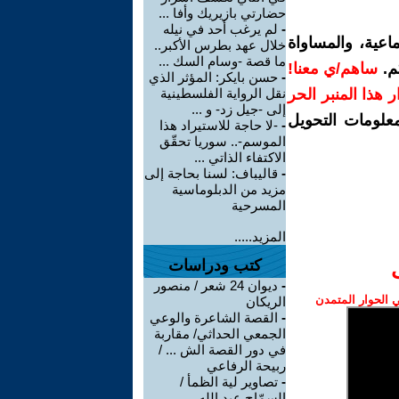
حضارتي بازيريك وأفا ...
-
لم يرغب أحد في نيله
اعية، والمساواة
خلال عهد بطرس الأكبر..
ما قصة -وسام السك ...
م.
ساهم/ي معنا!
-
حسن بايكر: المؤثر الذي
رار هذا المنبر الحر
نقل الرواية الفلسطينية
إلى -جيل زد- و ...
معلومات التحويل
-
-لا حاجة للاستيراد هذا
الموسم-.. سوريا تحقّق
الاكتفاء الذاتي ...
-
قاليباف: لسنا بحاجة إلى
مزيد من الدبلوماسية
المسرحية
المزيد.....
كتب ودراسات
-
ديوان 24 شعر / منصور
الحوار المتمدن
الريكان
-
القصة الشاعرة والوعي
الجمعي الحداثي/ مقاربة
في دور القصة الش ... /
ربيحة الرفاعي
-
تصاوير لية الظمأ /
السمّاح عبد الله