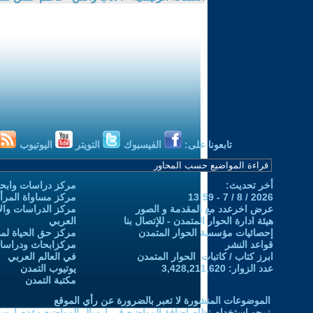
تابعونا على:
الفيسبوك
التويتر
اليوتيوب
أخر تحديث:
مركز دراسات وابحا
2026 / 8 / 7 - 13:59
مركز مساواة المرأ
عرض اخرعدد مع المقدمة و الصور
مركز الدراسات والاب
هيئة ادارة الحوار المتمدن - للإتصال بنا
العربي
إحصائيات مؤسسة الحوار المتمدن
مركز حق الحياة لمن
قواعد النشر
مركزابحاث ودراسات 
ابرز كتاب / كاتبات الحوار المتمدن
في العالم العربي
عدد الزوار: 3,428,211,620
يوتيوب التمدن
مكتبة التمدن
الموضوعات المنشورة لا تعبر بالضرورة عن رأي الموقع
نرجو استخدام نظام إضافة المواضيع في إرسال المواضيع وعدم إرساله