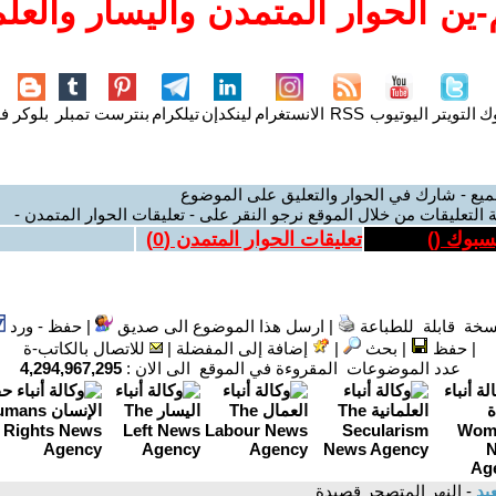
ين الحوار المتمدن واليسار والعلم
وك
التويتر
اليوتيوب
RSS
الانستغرام
لينكدإن
تيلكرام
بنترست
تمبلر
بلوكر
فل
ميع - شارك في الحوار والتعليق على الموضوع
 التعليقات من خلال الموقع نرجو النقر على - تعليقات الحوار المتمدن -
يسبوك (
)
تعليقات الحوار المتمدن (
0
)
سخة قابلة للطباعة
|
ارسل هذا الموضوع الى صديق
|
حفظ - ورد
|
حفظ
|
بحث
|
إضافة إلى المفضلة
|
للاتصال بالكاتب-ة
عدد الموضوعات المقروءة في الموقع الى الان :
4,294,967,295
يد
- النهر المتصحر قصيدة