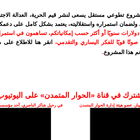
شروع تطوعي مستقل يسعى لنشر قيم الحرية، العدالة الاجتم
. ولضمان استمراره واستقلاليته، يعتمد بشكل كامل على دعمك
دعمكم بمبلغ 10 دولارات سنويًا أو أكثر حسب إمكانياتكم، تساهمون في استم
وتًا قويًا للفكر اليساري والتقدمي
،
انقر هنا للاطلاع على 
م هذا المشروع
.
شترك في قناة «الحوار المتمدن» على اليوتيوب
ز، عضو هيئة إدارة الحوار المتمدن
في رحيل شاكر الناصري، أحد مؤسسي 