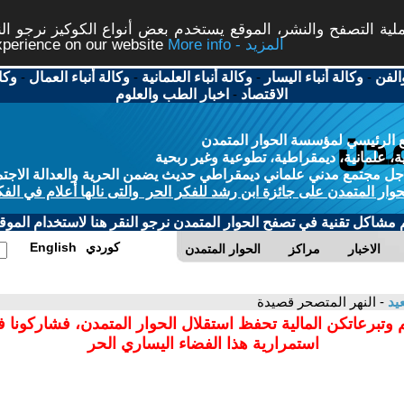
ة التصفح والنشر، الموقع يستخدم بعض أنواع الكوكيز نرجو النق
More info - المزيد
experience on our website
الفن
-
وكالة أنباء اليسار
-
وكالة أنباء العلمانية
-
وكالة أنباء العمال
-
وكا
الاقتصاد
-
اخبار الطب والعلوم
 الرئيسي لمؤسسة الحوار المتمدن
، علمانية، ديمقراطية، تطوعية وغير ربحية
ل مجتمع مدني علماني ديمقراطي حديث يضمن الحرية والعدالة الاجتم
حوار المتمدن على جائزة ابن رشد للفكر الحر والتى نالها أعلام في الفك
م مشاكل تقنية في تصفح الحوار المتمدن نرجو النقر هنا لاستخدام الموقع
كوردي
English
الاخبار
مراكز
الحوار المتمدن
يد
- النهر المتصحر قصيدة
 وتبرعاتكن المالية تحفظ استقلال الحوار المتمدن، فشاركونا 
استمرارية هذا الفضاء اليساري الحر