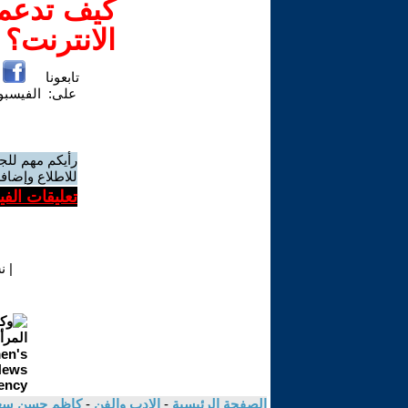
كيف تدعم-
الانترنت؟
تابعونا
على:
الفيسب
رأيكم مهم للج
للاطلاع وإضافة
تعليقات الف
|
ن
الصفحة الرئيسية
-
الادب والفن
-
كاظم حسن سع