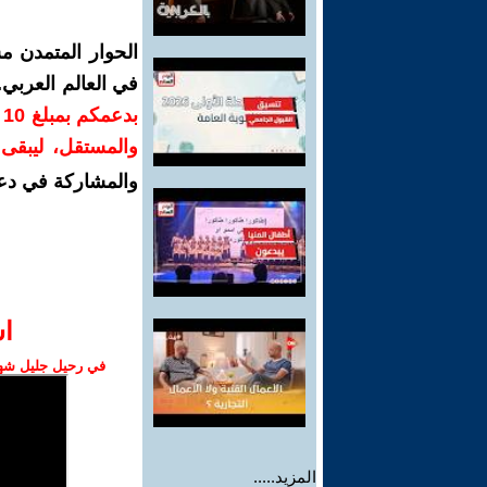
الحوار المتمدن م
في العالم العربي
ب
والمستقل، ليبقى ص
والمشاركة في دع
ا‫
في رحيل جليل شهبا
المزيد.....