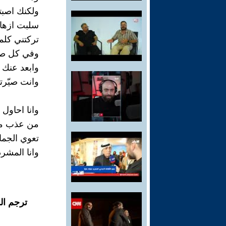
ولكنك اصبتن
سلبت ازها
تركتني كلم
وفي كل صبح
وابعد عنك 
وانت صيّرتن
وانا احاول 
من عذب ما
تعوي الجما
وانا المشر
ترجم ال