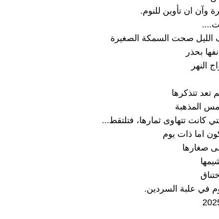
ة وآن ان تأوين للنوم.
....
الليل صحت السمكة الصغيرة
ها بحذر
ج النهر
م تعد تتذكرها
مس المذهبة
تي كانت تتهاوى ثمارها، فتلتقط...
ن اما ذات يوم
 صغارها
يمها
تناق
م في علبة السردين.