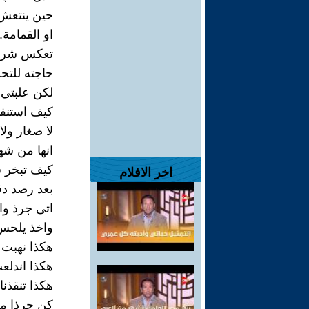
حين ينتعش
او القمامة. 
تعكس شراه
حاجته للتح
لكن علبتي 
كيف استنفذ
لا صغار ولا
انها من ش
كيف تبخر س
اخر الافلام
بعد رصد د
اتى جرذ وان
واخذ يلحس
هكذا نهبت
هكذا اندلع
هكذا تنقذنا
كن جرذا مس