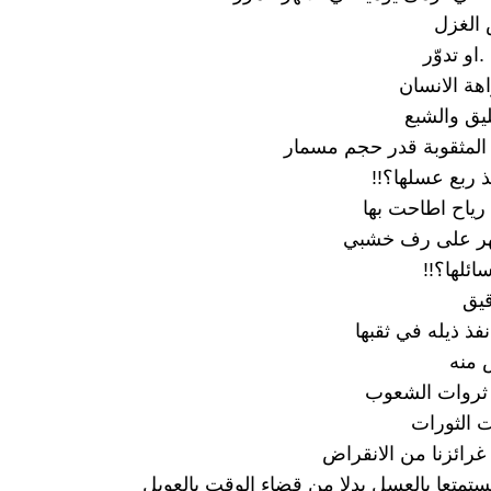
 الغزل
.او تدوّر
ة الانسان
ليق والشبع
المثقوبة قدر حجم مسمار
 ربع عسلها؟!!
 رياح اطاحت بها
هر على رف خشبي
ائلها؟!!
قيق
فذ ذيله في ثقبها
 منه
 ثروات الشعوب
ت الثورات
 غرائزنا من الانقراض
تمتعا بالعسل بدلا من قضاء الوقت بالعويل