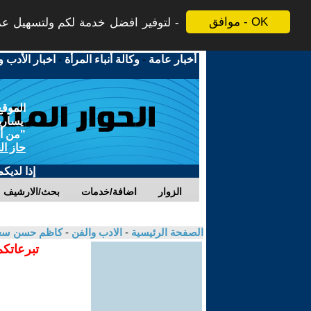
موافق - OK
لتوفير افضل خدمة لكم ولتسهيل عملي
أخبار عامة
-
وكالة أنباء المرأة
-
اخبار الأدب و
الموقع
يسارية
"من أج
حاز ال
إذا لديك
الزوار
اضافة/خدمات
بحث/الارشيف
الصفحة الرئيسية
-
الادب والفن
-
كاظم حسن سع
تبرعاتكم