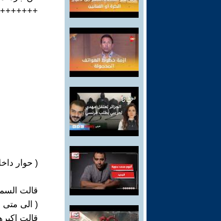
+++++++
( حوار داخ
قالت السمك
( الى متى 
قالت اكبر