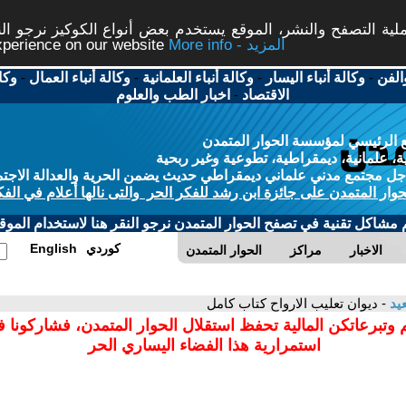
ة التصفح والنشر، الموقع يستخدم بعض أنواع الكوكيز نرجو النق
More info - المزيد
experience on our website
الفن
-
وكالة أنباء اليسار
-
وكالة أنباء العلمانية
-
وكالة أنباء العمال
-
وكا
الاقتصاد
-
اخبار الطب والعلوم
 الرئيسي لمؤسسة الحوار المتمدن
، علمانية، ديمقراطية، تطوعية وغير ربحية
ل مجتمع مدني علماني ديمقراطي حديث يضمن الحرية والعدالة الاجتم
حوار المتمدن على جائزة ابن رشد للفكر الحر والتى نالها أعلام في الفك
م مشاكل تقنية في تصفح الحوار المتمدن نرجو النقر هنا لاستخدام الموقع
كوردي
English
الاخبار
مراكز
الحوار المتمدن
يد
- ديوان تعليب الارواح كتاب كامل
 وتبرعاتكن المالية تحفظ استقلال الحوار المتمدن، فشاركونا 
استمرارية هذا الفضاء اليساري الحر