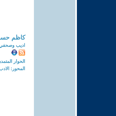
كاظم حسن
اديب وصحفي
الحوار المتمدن-العدد: 8289 - 25
المحور: الادب