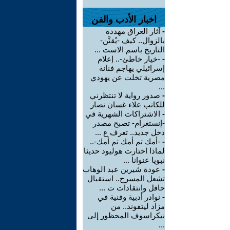
اخبار الأدب والفن
-
آثار العراق مهددة
بالزوال.. كيف -يُقنَّن-
التاريخ باسم الاست ...
-
-خيار خاطئ-.. إعلام
إسرائيلي يهاجم فنانة
مصرية تخلت عن يهودي
...
-
صدور رواية لا تنتظرني
للكاتب علاء غسان نصار
-
الاشتراكات الشهرية في
-إنستغرام- تصبح مصدر
دخل جديد.. تعرف ع ...
-
-أمك ثم أمك ثم أمك-..
لماذا اختارت هوليود حديثا
نبويا عنوانا ...
-
عودة شيرين عبد الوهاب
تشعل المسرح.. استقبال
حافل وانتقادات ت ...
-
نوادر أدبية وفنية في
مزاد ليتفوند.. من
نيكراسوف المحظور إلى
...