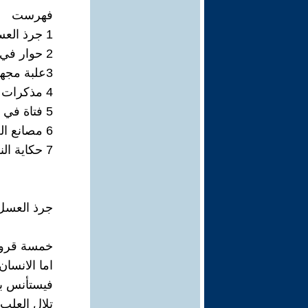
فهرست
1 جرذ العسل
2 حوار في علبة
3علبة مجهولة المصدر
4 مذكرات علبة مشردة
5 فتاة في مصنع تدوير
6 مصانع العلب
7 حكاية النهر الابدي
جرذ العسل
خمسة قرون 
اما الانسا
فيستأنس ب
تلال العلب 