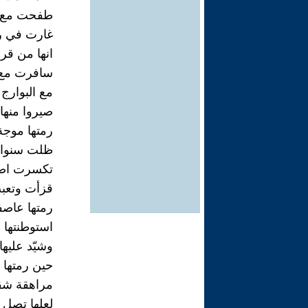
طفحت مع ام
غارت في ر
انها من قرن
سافرت مع ب
مع البوارج 
صيروا منها
رمتها موجة
ظلت سنوات
تكسرت اضل
قزأت وتعبت
رمتها عاصفة
استوطنتها 
وشيّد عليه
حين رمتها
مراهقة شق
لعلها تصل ال