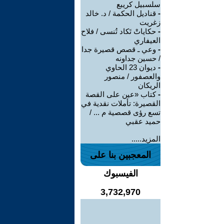
سلسبيل كريبع
-
قناديل الحكمة / د. خالد
زغريت
-
حكاياتْ تَكاد تُنسى / فلاح
العيفاري
-
وعي ـ قصص قصيرة جدا
/ حسين جداونه
-
ديوان 23 الحاوي
والعصفور / منصور
الريكان
-
كتاب «عين على القصة
القصيرة: تأملات نقدية في
تسع رؤى قصصية م ... /
حميد عقبي
المزيد.....
المعجبين بنا على
الفيسبوك
3,732,970