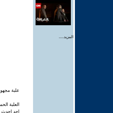
المزيد.....
علبة مجهول
العلبة الحم
احد احدث ش