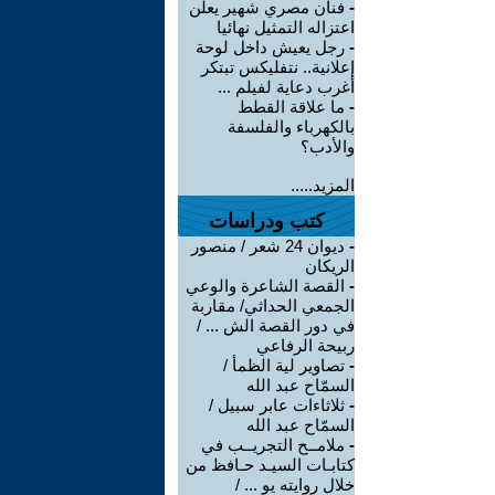
-
فنان مصري شهير يعلن
اعتزاله التمثيل نهائيا
-
رجل يعيش داخل لوحة
إعلانية.. نتفليكس تبتكر
أغرب دعاية لفيلم ...
-
ما علاقة القطط
بالكهرباء والفلسفة
والأدب؟
المزيد.....
كتب ودراسات
-
ديوان 24 شعر / منصور
الريكان
-
القصة الشاعرة والوعي
الجمعي الحداثي/ مقاربة
في دور القصة الش ... /
ربيحة الرفاعي
-
تصاوير لية الظمأ /
السمّاح عبد الله
-
ثلاثاءات عابر سبيل /
السمّاح عبد الله
-
ملامــح التجريــب في
كتابـات السيـد حـافظ من
خلال روايته يو ... /