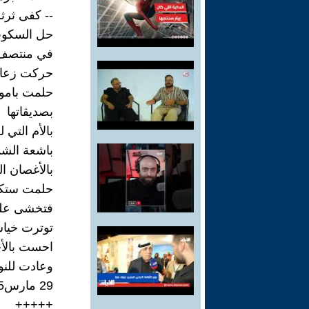
-- كفى ثرثر
حل السكوت
في منتصف 
حركت زعانف
حلمت باموا
بصديقاتها
بالأم التي ل
باشعة الش
بالأغصان ال
حلمت ستكو
فتخشى على
توترت خياش
احست بالأخ
وعادت للنو
29 مارس2025
+++++