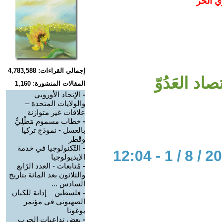
ي الحر
إجمالي القراءات: 4,783,588
اد العَدُوّ
المقالات المنشورة: 1,160
-
الإتحاد الأوروبي
والولايات المتحدة –
علاقات غير متوازنة
-
خطاب مسموم مَطْلِيٌّ
بالعسل - نموذج تركيا
وقَطر
-
التّكنولوجيا في خدمة
الإيديولوجيا
-
مُتابعات - العدد الرّابع
والثلاثون بعد المائة بتاريخ
السادس ...
-
فلسطين – إدانة للكيان
الصهيوني في مؤتمر
بوغوتا
-
بعض تداعيات الحرب