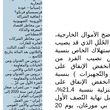
التجارية
-
إسبانيا – عودة
فرنسيسكو فرنكو؟
-
اتفاقية الشراكة
الأوروبية- الصهيونية
-
من مخاطر اقتصاد
المعرفة والذكاء
خ الأموال الخارجية،
الاصطناعي
-
من مخاطر الشركات
لخَلَلِ الذي قد يصيب
العابرة للقارات
-
مُتابعات - العدد الثالث
إستهلاك الخاص بنسبة
والثلاثون بعد المائة بتاريخ
التّاسع ...
 نصيب الفرد من
-
دروس من العدوان ومن
 الخاص بنسبة 6,1% وانخفض الإنفاق على
الخيانات والمقاومة -
الجزء الثاني والأخي ...
التّجهيزات ) بنسبة
-
دروس من العدوان ومن
الخيانات والمقاومة -
انخفض الإنفاق على
الجزء الأول من جُزْ ...
-
الهند – من إضراب صغار
الملابس والأحذية والمنسوجات المنزلية بنسبة 21,4%،
المزارعين سنة 2020 إلى
ع الأول من سنة 2025، وقبل نهاية النّصف الأول
الإضراب العام ل ...
-
إيران – بين العمل
من سنة 2025، خفض مصرف جب بي مورغان، يوم 20
الإنساني والأمن القومي
-
مُتابعات - العدد الثاني