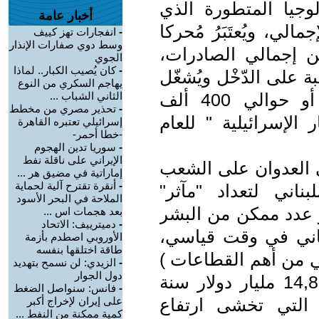
وجيا المتطورة الذي
أخبار عامة
الإجمالي، ويُعتَبَرُ مُحركا
-
انفجارات تهز كييف
وسط دوي صفارات الإنذار
نمو ويساهم بنحو 53% من إجمالي الصادرات،
الجوي
-
كان يُصيب الكبار.. لماذا
 على الدّخْل ويُشغّل
يهاجم السكري من النوع
نحو 11,4% من القوى العاملة ( أو حوالي 400 ألف
الثاني الشباب ...
-
تحذير مصري من مخطط
الإسرائيلية " للعام
إسرائيلي تعتبره القاهرة
-خطا أحمر-
-
سوريا تدين الهجوم
الإيراني على ناقلة نفط
ي العدوان على الشعب
إماراتية في مضيق هر ...
-
أنقرة تقترح آلية لحماية
ناني لتعداد "مآثر"
الملاحة في البحر الأسود
ر عدد ممكن من البشر
بعد هجمات اس ...
-
دميترييف: الاتحاد
باني في وقت قياسي،
الأوروبي اصطدم بأزمة
طاقة اختلقها بنفسه
ي من أهم القطاعات )
-
الزيدي: لن نسمح بتهديد
دول الجوار
من 13 مليار دولارا سنة 2013 إلى 14,8 مليار دولار سنة
-
فانس: سنواصل الضغط
ُوّ التي تخشى ارتفاع
على إيران لإخراج أكبر
كمية ممكنة من النفط ...