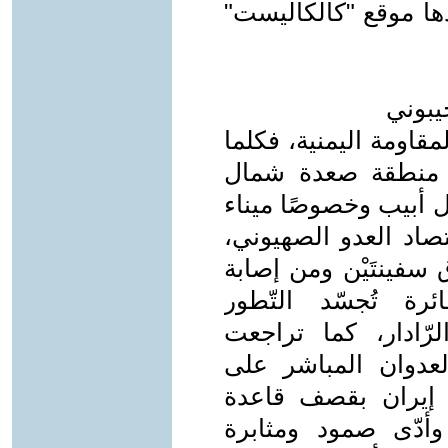
دها موقع "كالكاليست"
يبوني
مقاومة اليمنية، فكلما
و منطقة صعدة شمال
ل أبيب وخصوصًا ميناء
اد العدو الصهيوني،
 سفينتَيْن ومن إصابة
 كطائرة تُجسّد التّطور
لرّادار، كما تراجعت
العدوان المباشر على
دّ إيران بقصف قاعدة
وأدّى صمود ومثابرة