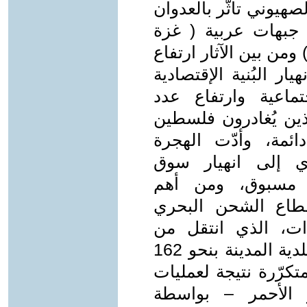
لصهيوني تأثّر بالعدوان
 جبهات عربية ( غزة
ومن بين الآثار ارتفاع
ار البُنية الإقتصادية
إجتماعية وارتفاع عدد
لذين يُغادرون فلسطين
دائمة، وأدّت الهجرة
دي إلى انهيار سوق
ر مسبوق، ومن أهم
طاع الشحن البحري
ّات، الذي انتقل من
مؤسّسة مُرْبِحَة إلى مؤسسة مَدِينَة لبلدية المدينة بنحو 162
تكرّرة نتيجة لعمليات
 الأحمر – بواسطة