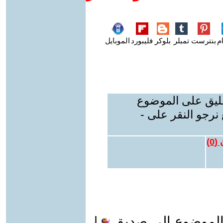
م
بنترست
تمبلر
بلوكر
فليبورد
الموبايل
عليق على الموضوع
نرجو النقر على -
 (
0
)
الموضوع الى صديق
|