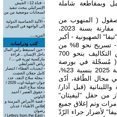
مل وبمقاطعة شاملة
-
-قناة 12-: الجيش
الإسرائيلي يبحث تنفيذ
انسحابات موضعية من من
...
صقول ( المنهوب من
-
الآلية الخماسية الدولية
إلى الواجهة في السودان
إفريقيا) بنسبة 35,7% سنة 2024، مقارنة بسنة 2023،
فا" الصهيونية - أكبر
المزيد.....
كتب ودراسات
شركة عالمية لإنتاج الأدوية الجَنِيسَة - تسريح نحو 8% من
-
حين استيقظ رأس المال
موظفيها بين 2025 و 2027 لخفض التكاليف بنحو 700
داخل الإنسان .. قراءة
ماركسية ثورية في ... /
( مُسجّلة في بورصة
رياض الشرايطي
-
ابجديات العطاء / انتصار
نيويورك) خلال النصف الأول من سنة 2025 بنسبة 23%،
كامل جفلان الخشت
لوبس ( Globes )، وفي مجال الطّاقة، أدّى
-
مجلة سلاح النقد، عدد
جوان-جويلية-اوت 2026 /
اللبنانية (قبل آذار/
مجلة سلاح النقد
-
حقوق العصر / أحمد
 الغاز من حقل "ليفيثان"
التاوتي
-
قصة الأمراض المزمنة و
مرات وتم إغلاق جميع
إفلاس الأطباء / عدنان
" لأضرار جراء الرّدّ
رضوان
Letters from the East /
-