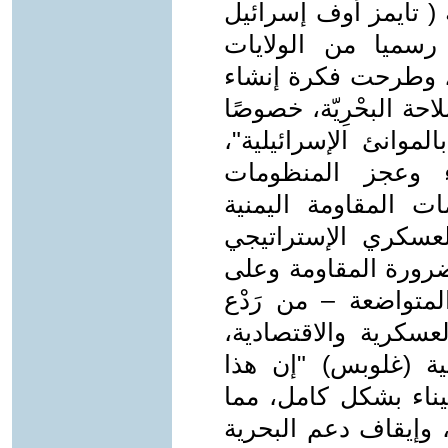
 صحيفة ( تايمز أوف إسرائيل
رسميا من الولايات
، وطرحت فكرة إنشاء
ة البحْرِيّة، خصوصًا
الموانئ الإسرائيلية"،
اء وعجز المنظومات
 المقاومة اليمنية
العسكري الإستراتيجي
 ضرورة المقاومة وعلى
المتواضعة – من رَدْع
سكرية والاقتصادية،
ية (غلوبس) "إن هذا
ناء بشكل كامل، مما
 وإيقاف دعم البحرية