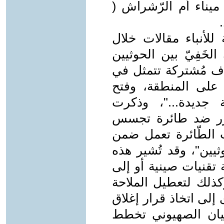
ميناء أم الرّشراش (
Re ) الروسية للأنباء مقالات خلال
ن "التّعاون الخَفِيّ بين الحوثيين
اف مُشتركة تتمثل في
ة على المنطقة، وفتح
ة جديدة..."، وذكرت
ِّيزر ضد طائرة تجسس
ت الطّائرة تعمل ضمن
ثيين"، وقد تُشير هذه
 تقنيات صينية أو إلى
وكذلك لتعطيل الملاحة
إلى اتخاذ قرار إغلاق
كيان الصهيوني تخطط