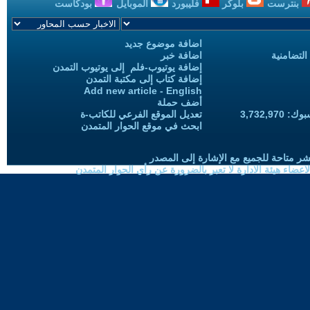
بنترست
بلوكر
فليبورد
الموبايل
بودكاست
اضافة موضوع جديد
التضامنية
اضافة خبر
إضافة يوتيوب-فلم إلى يوتيوب التمدن
إضافة كتاب إلى مكتبة التمدن
Add new article - English
أضف حملة
3,732,97
تعديل الموقع الفرعي للكاتب-ة
ابحث في موقع الحوار المتمدن
شر متاحة للجميع مع الإشارة إلى المصدر
ضاء هيئة الادارة لا تعبر بالضرورة عن رأي الحوار المتمدن