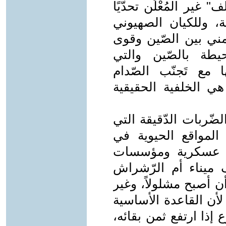
 غير المُعْلَن تحدّيًا
ية، وللكيان الصهيوني
مني بين الصّين وقوى
يطة بالصّين والتي
ا مع تَجنّب الصّدام
 هي الخلفية الحقيقية
ضّربات الدّقيقة التي
 المواقع الحيوية في
عد عسكرية ومؤسسات
ميناء أم الرّشراش
ن أصبح مشلولاً، وغير
، لأن القاعدة الأساسية
إذا ارتفع ثمن بقائه،