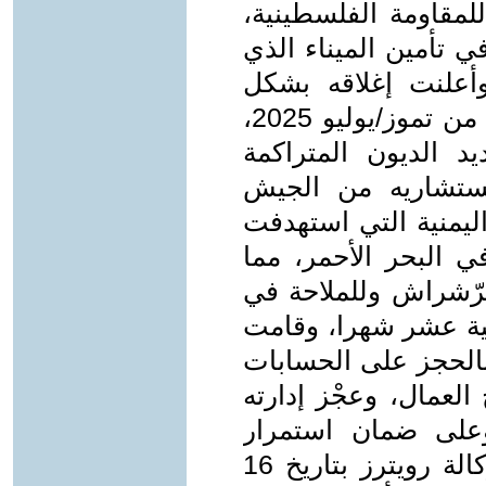
 للمقاومة الفلسطينية،
ي تأمين الميناء الذي
 وأعلنت إغلاقه بشكل
كامل، اعتبارا من يوم الأحد العشرين من تموز/يوليو 2025،
 الديون المتراكمة
ستشاريه من الجيش
ليمنية التي استهدفت
في البحر الأحمر، مما
الرّشراش وللملاحة في
نية عشر شهرا، وقامت
 بالحجز على الحسابات
 العمال، وعجْز إدارته
على ضمان استمرار
العمليات اللوجستية والإدارية وفق وكالة رويترز بتاريخ 16