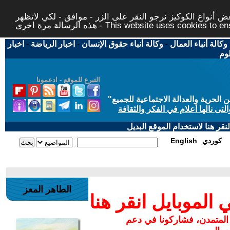
 أنواع الكوكيز نرجو النقر على الزر - موافق - لكي لاتظهر
This website uses cookies to ensure you ge
وكالة أنباء العمال
-
وكالة أنباء حقوق الإنسان
-
اخبار الرياضة
-
اخبار
لوم
التبرع للموقع - ادعمونا
حرية والعدالة الاجتماعية للجميع
"
تى نالها أعلام في الفكر والثقافة
قر هنا لاستخدام الموقع البديل
كوردي
English
الطاهر المعز
لموبايل انقر هنا
 المتمدن، فشاركونا في دعم