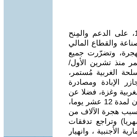
يعتمد الإقتصاد الصهيوني، منذ 1948، على الدعم والمِنح
صناعة والقطاع المالي
لهجرة، وتضرّرت جميع
ر منذ تشرين الأول/
والأسلحة الغربية مُستمر،
زر الإبادة ومصادرة
لغربية وغزة، فضلا عن
العدوان الأمريكي الصهيوني على إيران لمدة 12 عشر يوما،
بسبب هجرة الآلاف من
ين والفَنِّيِّين (حوالي 800 شهريا) وتراجع تدفقات
رية الأجنبية ، وانهيار