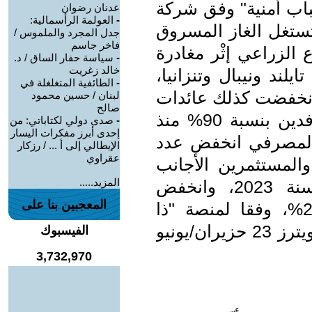
سباب أمنية" وفق شركة
عدنان رضوان
-
العولمة الرأسمالية:
تستغل الغاز المسروق
جدل المجرد والملموس /
فاخر جاسم
الزراعي إثْر مغادرة
-
سياسة حفار الساق / د.
خالد زغريت
لند ونيبال وتنزانيا،
-
الطائفية المتغلغلة في
وانخفضت كذلك عائدات
لبنان / حسين محمود
صالح
السياحة مع تراجُع أعداد السياح الوافدين بنسبة 90% منذ
-
صدى دولي لكتاباتي: من
إحدى أبرز مفكرات اليسار
والمصرفي انخفض عدد
الإيطالي إلى أ ... / رزكار
عقراوي
والمستثمرين الأجانب
المزيد.....
بنسبة 42% سنة 2024 مقارنة بسنة 2023، وانخفض
المعجبين بنا على
الإستثمار الأجنبي المباشر بنسبة 29%، وفقا لمنصة "ذا
ووركر" (The Worker)... عن وكالة رويترز 23 حزيران/يونيو
الفيسبوك
3,732,970