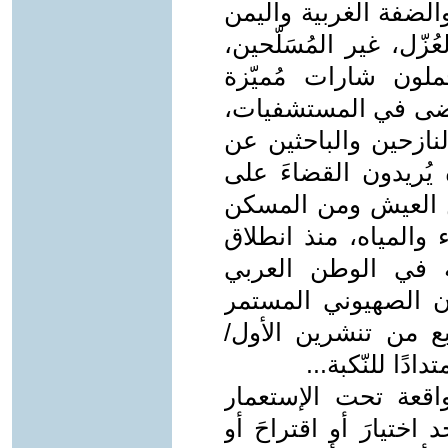
الضفة الغربية واليمن
ُزّل، غير المُسَلّحين،
لون شارات مُميّزة
لمرضى في المستشفيات،
لنازحين والباحثين عن
ءَه يُريدون القضاءَ على
ن العيش ومن المسكن
 والمياه، منذ انطلاق
لية في الوطن العربي
ان الصهيوني المستمر
لسابع من تنشرين الأول/
اقعة تحت الإستعمار
ختيارَ أو اقتراحَ أو