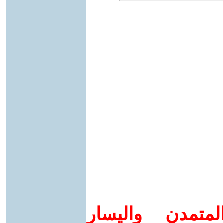
متمدن واليسار