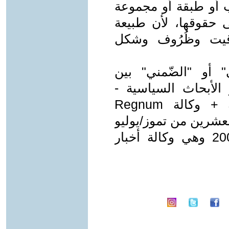
 أو طبقة أو مجموعة
ى حقوقها، لأن طبيعة
 توقيت وظُرُوف وشكل
" أو "الضّمني" بين
 الأبحاث السياسية -
المجلس الروسي للشؤون الدولية + وكالة Regnum
العشرين من تموز/يوليو
2025 ( تأسست Regnum سنة 2002 وهي وكالة أخبار