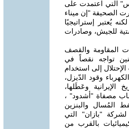
غلوبس" التي اعتمدت على
رت الصحيفة "إن ميناء
ه يُعتبر إستراتيجيًا
ستية للجيش، وصادرات
ت المقاومة والقصف
ين تواجه نقصاً في
الإحتلال إلى استخدام
كهرباء وقود الدّيزل،
الإيرانية وعَطَلها،
أصاب مصفاة "أشدود" ،
فط المُسال والبنزين
شركة "بازان" التي
كيميائيات بالقرب من