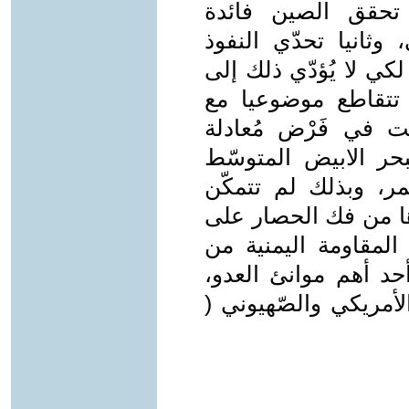
 تحقق الصين فائدة
 وثانيا تحدّي النفوذ
كي لا يُؤدّي ذلك إلى
تتقاطع موضوعيا مع
ت في فَرْض مُعادلة
بحر الابيض المتوسّط
مر، وبذلك لم تتمكّن
ؤها من فك الحصار على
المقاومة اليمنية من
أحد أهم موانئ العدو،
أمريكي والصّهيوني (