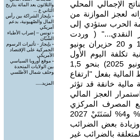
ته لنمو الناتج الإجمالي المحلي
والثلاثون بعد المائة بتاريخ
الثاني ع ...
اته لعجز الموازنة من
-
بإيجاز الشراكة بين رأس
المال والصّهيونية، بدعم
ِلاً "إن صدمة الحرب ستؤدي إلى
أمريكي
 النقدي..." ( وردت
-
تونس – إضراب الأطباء
الشّبّان
البيانات بموقع وكالة رويترز، بين 13 و 20 حزيران يونيو
-
بإيجاز - تأثيرات الرسوم
الجمركية على الإقتصاد
نية تكلفة اليوم الأول
الأمريكي
-
موقع أوروبا السياسي
للعدوان على إيران ( 13 حزيران/يونيو 2025) بنحو 1,5
بين الولايات المتحدة
 المالية بفعل "ارتفاع
وحلف شمال الأطلسي
 مالية خانقة قد تؤثر
المزيد.....
استمرار العجز المالي
، ويتوقع المصرف المركزي
عجز الميزانية بنسبة يتراوح بين 3,5% و4% لسَنَتَيْ 2027
اق وزيادة بعض الضرائب
لمتعلقة بالضرائب غير