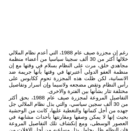
رغم إن مجزرة صيف عام 1988، التي أعدم نظام الملالي
خلالها أکثر من 30 ألف سجينا سياسيا من أعضاء منظمة
مجاهدي خلق، مرت على النظام بسلام في وقتها مع إن
منظمة العفو الدولي أعتبرتها في وقتها بأنها جريمة ضد
الانسانية، لکن ظلت هذه المجزرة تحوم ککابوس على
رأس النظام وتقض مضجعه ولاسيما وإن أسرار وتفاصيل
مختلفة تثار بشأنها بين الفترة والاخرى.
التفاصيل المروعة لمجزرة صيف عام 1988، بحق أکثر
من 30 ألف سجين سياسي، والتي بذل نظام الملالي جل
جهده من أجل کتمانها والتغطية عليها، کانت من الوحشية
بحيث إنها لا يمکن وصفها ومقارنتها بأحداث مشابهة في
العصور الوسطى، ومع إنکشاف تلك التفاصيل المروعة
فإن النظام ظل يحاول بذل مساعيه من أجل الافلات من