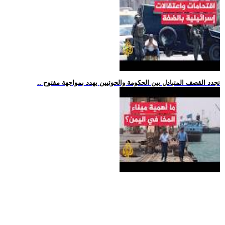
.. تجدد القصف المتبادل بين الحكومة والحوثيين يهدد بمواجهة مفتوح