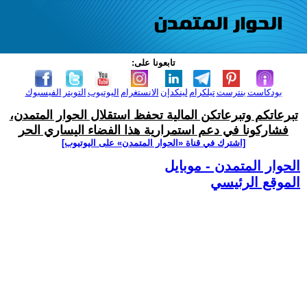
تابعونا على:
بودكاست
بنترست
تيلكرام
لينكدإن
الانستغرام
اليوتيوب
التويتر
الفيسبوك
تبرعاتكم وتبرعاتكن المالية تحفظ استقلال الحوار المتمدن،
فشاركونا في دعم استمرارية هذا الفضاء اليساري الحر
[اشترك في قناة ‫«الحوار المتمدن» على اليوتيوب]
الحوار المتمدن - موبايل
الموقع الرئيسي