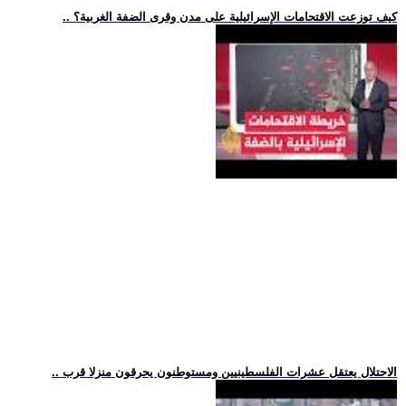
.. كيف توزعت الاقتحامات الإسرائيلية على مدن وقرى الضفة الغربية؟
.. الاحتلال يعتقل عشرات الفلسطينيين ومستوطنون يحرقون منزلا قرب