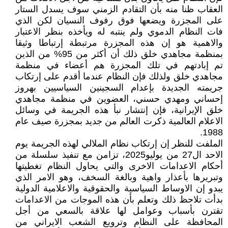
العقاب ظنا منه بأن التقادم الزمني سوف يسدل الستار
على المجزرة ويضعها فوق رفوف النسيان لکن الذي
فات النظام الدموي ولم ينتبه له ويأخذه بنظر الاعتبار
والاهمية هو إن هذه المجزرة مرتبطة إرتباطا وثيقا
بمنظمة مجاهدي خلق ذلك أن أکثر من 95% من الذين
تم إبادتهم في تلك المجزرة هم أعضاء في منظمة
مجاهدي خلق ولذلك فإن النظام عندما أقدم على إرتکاب
جريمته الجديدة بإعدام السجينين السياسيين بهروز
إحساني ومهدي حسني، العضوين في منظمة مجاهدي
خلق الإيرانية، فإن إنتشار نبأ هذه الجريمة في وسائل
الاعلام العالمية ذکرت العالم من جديد بمجزرة صيف عام
1988.
الملفت للنظر إن إرتکاب نظام الملالي لهذه الجريمة يوم
الاحد ال27 من يوليو2025، تزامن مع تنفيذ سلسلة من
أحکام الاعدامات الاخرى والتي يحاول النظام تغطيتها
وتبريرها بأعذار واهية وبالغة السخف، وهو الامر الذي
يبدو إن الاوساط السياسية والحقوقية والاعلامية الدولية
بدأت تلاحظ ذلك وتعلم بأن هذه الموجات من الاعدامات
تقترن بأسباب وعوامل لها علاقة بالسعي من أجل
المحافظة على النظام وترويع الشعب الايراني من