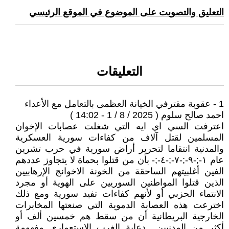
التعليق والتصويت على الموضوع في الموقع الرئيسي
التعليقات
1 - عقوبة مقترفي الخيانة العظمى بالتعامل مع الأعداء
احمد صالح سلوم ( 2025 / 8 / 1 - 14:02 )
اعترفت السي اي ايه التي شغلت عصابات الإخوان
المسلمين لقتل آلاف من كفاءات سورية العسكرية
والمدنية انتقاما لتحرير أراض سورية في حرب تشرين
عام ١-;-٩-;-٧-;-٤-;- بأن من قتلوا بحماة لا يتجاوز عددهم
الفين أغلبيتهم الساحقة من الخونة الاخوانج الإرهابيين
الذين قتلوا المواطنين السوريين على الهوية أو مجرد
الانتماء الحزبي أو لأنهم كفاءات تفيد سورية ومع ذلك
اخترعت هذه العصابة الدموية التي صنعتها المخابرات
الخارجية البريطانية أن من سقط هم خمسين ألف أو
أكثر من المدنيين ..دعاية الغرب الاستعماري مفهومة