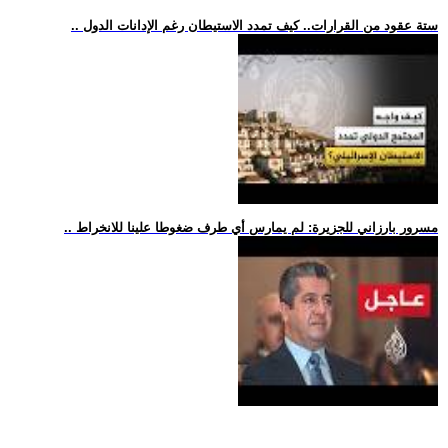
.. ستة عقود من القرارات.. كيف تمدد الاستيطان رغم الإدانات الدول
.. مسرور بارزاني للجزيرة: لم يمارس أي طرف ضغوطا علينا للانخراط