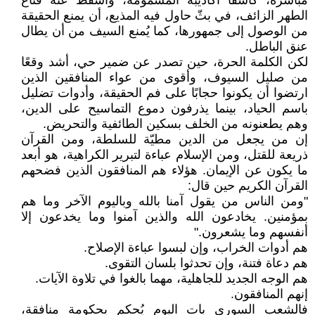
مباشرة، كاشفًا أكاذيبه المسمومة، وأسقط عنه قناع
الطهر الزائف، في بثّ حاول فيه المذيع، أن يمنع الحقيقة
من الوصول إلى جمهورها، كما يُمنع السيف من أن يطال
عنق الباطل.
لكن الكلمة الحرة، حين تصدر عن ضمير حي، أشد وقعًا
من صليل السيوف، وأقوى من عواء المنافقين الذين
ارتضوا أن يكونوا حجابًا على فم الحقيقة، وأدوات تضليل
باسم الحياد، بينما يذرفون دموع التماسيح على الدين،
وهم يطعنونه من الخلف بسكين الطائفية والتحريض.
إن من يجعل من الدين مطيّة للسلطة، ومن القرآن
ذريعة للقتل، ومن الإسلام عباءة لتبرير الكراهية، هو أبعد
ما يكون عن الإيمان. هؤلاء هم المنافقون الذين فضحهم
القرآن الكريم حين قال:
"ومن الناس من يقول آمنا بالله وباليوم الآخر وما هم
بمؤمنين. يخادعون الله والذين آمنوا وما يخدعون إلا
أنفسهم وما يشعرون."
هم أدوات الخراب، وإن لبسوا عباءة الإصلاح.
هم دعاة فتنة، وإن تحدثوا بلسان التقوى.
هم الوجه الجديد للجاهلية، مهما بالغوا في تلاوة الآيات.
إنهم المنافقون.
فالشعب السوري بات اليوم يُحكم بحكومة منافقة،