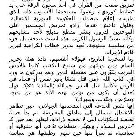
تمزيق صفحة من القرآن في أحد سجون الرقة على يد
"ضابط كوردي"، زعموا، مستخدمًا الأسلوب ذاته الذي
مارسه إعلام منظمات الحكومة السورية الانتقالية،
وفلول داعش عندما أرادو تحريض المسلمين على
الموحدين الدروز، بنشر مقطع مدبلج لأحد مشايخهم
وكأنه يسبّ الرسول الكريم. هذه ليست صدفة، بل جزء
من سلسلة ممنهجة، تُعيد تدوير خطاب الكراهية لتبرير
قادم الإجرام.
ويا لسخرية التاريخ، فهؤلاء أنفسهم، قادة هيئة تحرير
الشام ومن ورائهم من شيوخ التكفير، كانوا بالأمس
القريب يكبّرون على مقصلة الذبح، وهم يدركون ما ورد
في كتاب الله: ﴿من قتل نفسًا بغير نفس أو فساد في
الأرض فكأنما قتل الناس جميعًا﴾ (المائدة: 32)". فهل
يُعقل أن يكون من يؤمن بهذه الآية هو من يذبح،
ويحرّض، ويكذب، ويُفبرك؟
إنها نفس الخدعة التي استخدمها الجولاني، حين تظاهر
بالاعتدال ليتسلل إلى مناطق المعارضة، ثم بدأ حملة
تصفية للمكوّنات التي لا تخضع لإرادته، ليظهر بعد حين كـ
"حارس للسلام"، وليتبنّى منظماتٍ تدّعي أنها حقوقية أو
سياسية، ثم يتبرأ منها حين تنتهي وظيفتها. هي سياسة