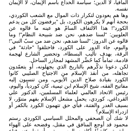
المافيا، لا الدين؛ سياسة الخداع باسم الإيمان، لا الإيمان
نفسه.
وها هم يعودون لتكرار ذات الموال مع الشعب الكوردي،
بحجة أنهم لا يكرهون الكورد، بل "يرفضون كل من يدعم
الكورد"! هذا الالتفاف السامّ هو عينه ما قالوه عن
العلويين: "لسنا ضدهم، نحن ضد شبيحة النظام"! وما
قالوه عن الدروز: "لسنا ضدهم، نحن ضد من سبّ النبي"!
واليوم، جاء الدور على الكورد، فاختلقوا "حادثة" في
الرقة، بهدف تأليب البسطاء، وتحضير الشارع لهجمة
قادمة، تماماً كما حُضِّر المشهد لمجازر الساحل.
لكن دعونا نذكّرهم بالتاريخ الذي يجهلونه، أو يتعمّدون
تجاهله، من أنقذ الإسلام من الاجتياح الصليبي كانوا
الكورد بقيادة صلاح الدين الأيوبي، ومن تنسبون إليه
مفاتيح الفقه، شيخ الإسلام ابن تيمية، كان كوردياً، واليوم،
رئيس الاتحاد العالمي لعلماء المسلمين، الدكتور علي
القرداغي، كوردي، يحمل مشعل الإسلام بفهم متنوّر، لا
بسيف الغدر والفتنة، فبأي حق تتهمون الكورد بالكفر أو
ازدراء الإسلام؟
لا شك أن الصحفي والمحلل السياسي الكوردي رستم
محمود قد أوجع المنافق في مقتل، وفضحه على الهواء