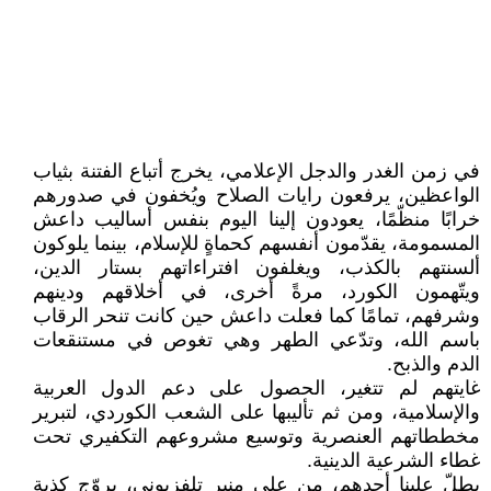
في زمن الغدر والدجل الإعلامي، يخرج أتباع الفتنة بثياب
الواعظين، يرفعون رايات الصلاح ويُخفون في صدورهم
خرابًا منظّمًا، يعودون إلينا اليوم بنفس أساليب داعش
المسمومة، يقدّمون أنفسهم كحماةٍ للإسلام، بينما يلوكون
ألسنتهم بالكذب، ويغلفون افتراءاتهم بستار الدين،
ويتّهمون الكورد، مرةً أخرى، في أخلاقهم ودينهم
وشرفهم، تمامًا كما فعلت داعش حين كانت تنحر الرقاب
باسم الله، وتدّعي الطهر وهي تغوص في مستنقعات
الدم والذبح.
غايتهم لم تتغير، الحصول على دعم الدول العربية
والإسلامية، ومن ثم تأليبها على الشعب الكوردي، لتبرير
مخططاتهم العنصرية وتوسيع مشروعهم التكفيري تحت
غطاء الشرعية الدينية.
يطلّ علينا أحدهم، من على منبر تلفزيوني، يروّج كذبة