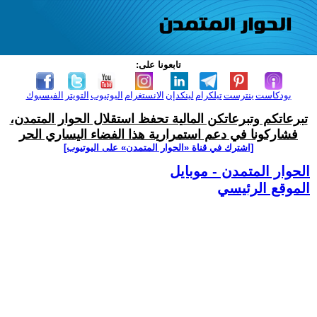
تابعونا على:
بودكاست
بنترست
تيلكرام
لينكدإن
الانستغرام
اليوتيوب
التويتر
الفيسبوك
تبرعاتكم وتبرعاتكن المالية تحفظ استقلال الحوار المتمدن،
فشاركونا في دعم استمرارية هذا الفضاء اليساري الحر
[اشترك في قناة ‫«الحوار المتمدن» على اليوتيوب]
الحوار المتمدن - موبايل
الموقع الرئيسي