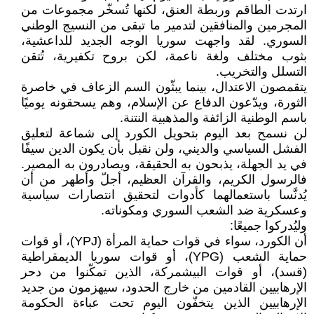
ارتدت الطاقم وربطة العنق، لكنها تُسخّر مجموعات من
المجرمين والمنافقين لتدمير ما تبقى من النسيج الوطني
السوري. لقد واجهت سوريا الوجه الجديد للداعشية،
بثوب مختلف ولغة ناعمة، لكن بروح تكفيرية، تُتقن
التسلل والتخريب.
يتقمصون الاعتدال، بينما يبثّون السم الزعاف في خاصرة
الثورة، ويدّعون الدفاع عن الإسلام، وهم يسحقونه يوميًا
باسم الوطنية الزائفة والمذهبية النتنة.
لن نسمح بعد اليوم بتحويل الكورد إلى شماعة لتعليق
الفشل السياسي والديني، ولن نقبل بأن يكون الدين سيفًا
في يد الجهلة، يذبحون به الحقيقة، ويصادرون به المصير.
فالرسول الكريم، والقرآن العظيم، أجلّ وأطهر من أن
يُدنَّسا باستعمالهما كأدوات لتحقيق انتصارات سياسية
وعسكرية ضد الشعب السوري ومكوناته.
وليُدركوا جميعًا:
أن الكورد، سواء في قوات حماية المرأة (YPJ)، أو قوات
حماية الشعب (YPG)، أو قوات سوريا الديمقراطية
(قسد)، أو قوات البيشمركة، الذين تمكّنوا من دحر
الإرهابيين القادمين من خارج الحدود، سيهزمون من جديد
الإرهابيين الذين يتخفّون اليوم تحت عباءة الحكومة