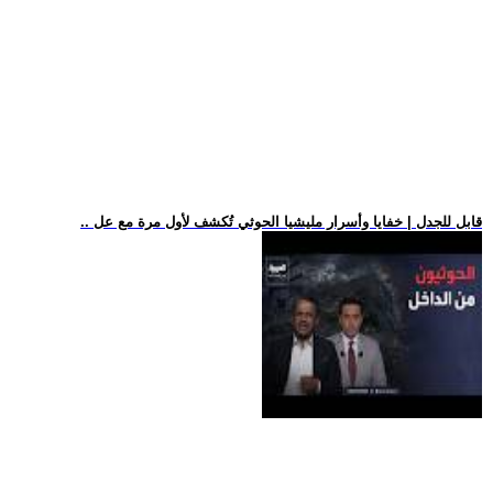
.. قابل للجدل | خفايا وأسرار مليشيا الحوثي تُكشف لأول مرة مع عل