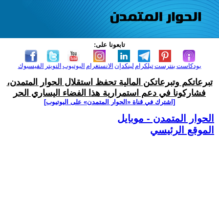
تابعونا على:
بودكاست
بنترست
تيلكرام
لينكدإن
الانستغرام
اليوتيوب
التويتر
الفيسبوك
تبرعاتكم وتبرعاتكن المالية تحفظ استقلال الحوار المتمدن،
فشاركونا في دعم استمرارية هذا الفضاء اليساري الحر
[اشترك في قناة ‫«الحوار المتمدن» على اليوتيوب]
الحوار المتمدن - موبايل
الموقع الرئيسي