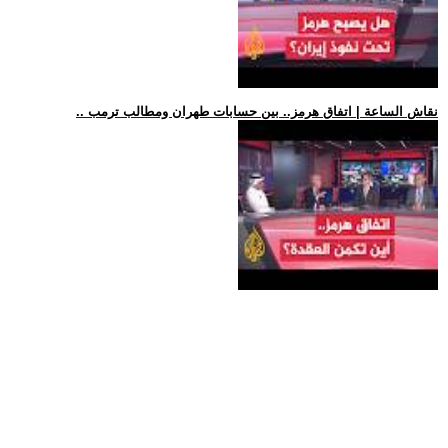
.. نقاش الساعة | اتفاق هرمز.. بين حسابات طهران ومطالب ترمب