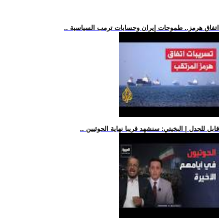
.. اتفاق هرمز.. طموحات إيران وحسابات ترمب السياسية
.. قابل للجدل | البخيتي: سنشهد قريبا نهاية الحوثيين