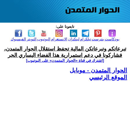
تابعونا على:
بودكاست
بنترست
تيلكرام
لينكدإن
الانستغرام
اليوتيوب
التويتر
الفيسبوك
تبرعاتكم وتبرعاتكن المالية تحفظ استقلال الحوار المتمدن،
فشاركونا في دعم استمرارية هذا الفضاء اليساري الحر
[اشترك في قناة ‫«الحوار المتمدن» على اليوتيوب]
الحوار المتمدن - موبايل
الموقع الرئيسي