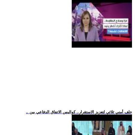
.. حلف أمني ثلاثي لتعزيز الاستقرار.. كواليس الاتفاق الدفاعي بين