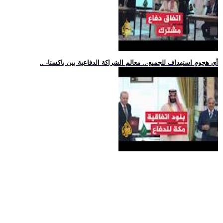
.. -أي هجوم استهداف للجميع-.. معالم الشراكة الدفاعية بين باكستا