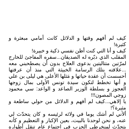
كيف لم أفهم وقتها و الدلائل كانت أمامي مبعثرة و
كثيرة!
كيف و أنا التي كنت أظن نفسي ذكية و خبيرة!
المقلب الذي دبّره له الصديقان...سفره المفاجئ للخارج
لمرّتين متتاليتين بدعوى العلاج بدون أن يصطحبني معه
...علاقته بتلك الرسامة الخبيثة التي منذ أن عرفتها
أحسست أن عقدة حياتها و مَثلها الأعلى هي ليلى بن علي
و أنها تخطط لتكون سيدة تونس الأولى بمال زوجها
العجوز و بسلطة الوزير الصاعد و الواعد: سي محمود
زوجي المصون!!!
يا إلاهي...كيف لم أفهم و الدلائل من حولي ساطعة و
مثيرة؟!
ألأني لم أشك يوما في ولائه لرئيسه و كان يتحدّث لي
عنه، و نحن لوحدنا بالبيت، بعين الإكبار و التعظيم و كأنه
يتحدّث لمنخرطي الحزب في اجتماع عام تنقل أطواره