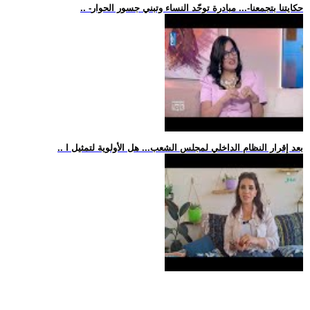
.. -حكايتنا بتجمعنا-... مبادرة توحّد النساء وتبني جسور الحوار
.. بعد إقرار النظام الداخلي لمجلس الشعب... هل الأولوية لتمثيل ا