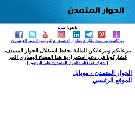
تابعونا على:
بودكاست
بنترست
تيلكرام
لينكدإن
الانستغرام
اليوتيوب
التويتر
الفيسبوك
تبرعاتكم وتبرعاتكن المالية تحفظ استقلال الحوار المتمدن،
فشاركونا في دعم استمرارية هذا الفضاء اليساري الحر
[اشترك في قناة ‫«الحوار المتمدن» على اليوتيوب]
الحوار المتمدن - موبايل
الموقع الرئيسي