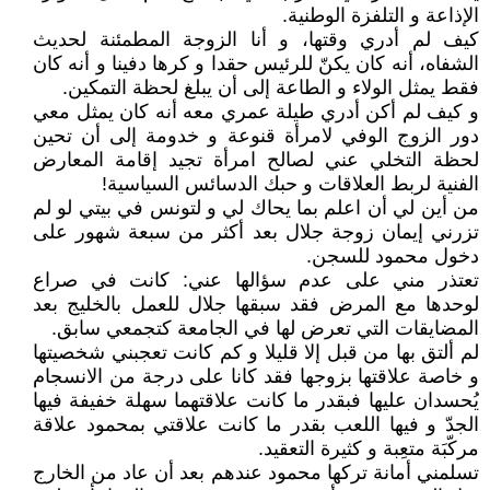
الإذاعة و التلفزة الوطنية.
كيف لم أدري وقتها، و أنا الزوجة المطمئنة لحديث
الشفاه، أنه كان يكنّ للرئيس حقدا و كرها دفينا و أنه كان
فقط يمثل الولاء و الطاعة إلى أن يبلغ لحظة التمكين.
و كيف لم أكن أدري طيلة عمري معه أنه كان يمثل معي
دور الزوج الوفي لامرأة قنوعة و خدومة إلى أن تحين
لحظة التخلي عني لصالح امرأة تجيد إقامة المعارض
الفنية لربط العلاقات و حبك الدسائس السياسية!
من أين لي أن اعلم بما يحاك لي و لتونس في بيتي لو لم
تزرني إيمان زوجة جلال بعد أكثر من سبعة شهور على
دخول محمود للسجن.
تعتذر مني على عدم سؤالها عني: كانت في صراع
لوحدها مع المرض فقد سبقها جلال للعمل بالخليج بعد
المضايقات التي تعرض لها في الجامعة كتجمعي سابق.
لم ألتق بها من قبل إلا قليلا و كم كانت تعجبني شخصيتها
و خاصة علاقتها بزوجها فقد كانا على درجة من الانسجام
يُحسدان عليها فبقدر ما كانت علاقتهما سهلة خفيفة فيها
الجدّ و فيها اللعب بقدر ما كانت علاقتي بمحمود علاقة
مركّبَة متعِبة و كثيرة التعقيد.
تسلمني أمانة تركها محمود عندهم بعد أن عاد من الخارج