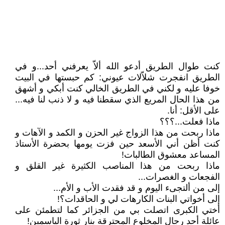
كنت طوال الطريق أدعو الله ألاّ يعرفني أحد...و في
الطريق انفجرت شلاّلات عيوني: كم حبستها في البيت
خوفا عليه و لكني في الطريق الخالي كنت أبكي و أشهق
من هذا الحال المريع الذي سقطنا فيه و لا ذنب لنا فيه...
على الأقل: أنا.
ماذا فعلت...؟؟؟
ماذا ربحت من هذا الزواج غير الحزن و الكمد و الآهات و
كنت أظن أني الأسعد حين فزت يومها بحضرة الأستاذ
المساعد معشوق الطالبات!
ماذا ربحت من هذا المناصب الكثيرة غير القلق و
الفجعات و الغصرات...
إلى من ألتجىء اليوم و قد فقدت الأب و الأم...
إلى أخواتي البنات الكارهات لي و الحاقدات؟!
أختي الكبرى اتصلت بي من الجزائر كما لتطمئن على
عائلة أحد رجال المخلوع المحترقة بنار ثورة الياسمين!