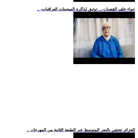
.. -حواء خلف القضبان-... توثيق لذاكرة السجينات العراقيات
.. الجزائر تحتفي بالبحر المتوسط عبر الطبعة الثانية من المهرجان