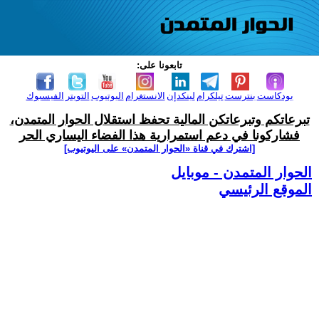
تابعونا على:
بودكاست
بنترست
تيلكرام
لينكدإن
الانستغرام
اليوتيوب
التويتر
الفيسبوك
تبرعاتكم وتبرعاتكن المالية تحفظ استقلال الحوار المتمدن،
فشاركونا في دعم استمرارية هذا الفضاء اليساري الحر
[اشترك في قناة ‫«الحوار المتمدن» على اليوتيوب]
الحوار المتمدن - موبايل
الموقع الرئيسي