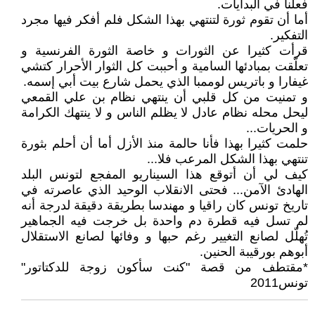
فعلنا في البدايات.
أما أن تقوم ثورة لتنتهي بهذا الشكل فلم أفكر فيها مجرد
التفكير.
قرأت كثيرا عن الثورات و خاصة الثورة الفرنسية و
تعلّقت بمبادئها السامية و أحببت كل الثوار الأحرار كتشي
غيفارا و باتريس لوممبا الذي يحمل شارع بيت أبي إسمه.
و تمنيت من كل قلبي أن ينتهي نظام بن علي القمعي
ليحل محله نظام عادل لا يظلم الناس و لا ينتهك الكرامة
و الحريات...
حلمت كثيرا بهذا فأنا حالمة منذ الأزل أما أن أحلم بثورة
تنتهي بهذا الشكل المرعب فلا...
كيف لي أن أتوقع هذا السيناريو المفجع لتونس البلد
الهادئ الآمن... فحتى الانقلاب الوحيد الذي عاصرته في
تاريخ تونس كان راقيا و مهندسا بطريقة دقيقة لدرجة أنه
لم تسل فيه قطرة دم واحدة بل خرجت فيه الجماهير
تُهلّل لصانع التغيير رغم حبها و وفائها لصانع الاستقلال
أبوهم بورقيبة الحنين.
*مقتطف من قصة ʺكنت سأكون زوجة للدكتاتورʺ
تونس2011