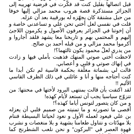
قبل اتصالها بقليل كنت قد فكّرت في فرضية تهريبه إلى
الجزائر مستذكرة قصة هروب محمد مزالي إليها خوفا
من حبل مشنقة كان يجهّزه له بورقيبة بعد أن عزله.
قلت في نفسي لعل أختي تحن علي و تساعدني خاصة و
أن إخوتنا في الجزائر يعرفون الأصول و يكرمون اللاجئ
إليهم و المحتمي بهم و تاريخنا معا يشهد فلقد أجاروا و
أكرموا محمد مزالي و من قبله أحمد بن صالح.
من يدري لعلّ محمود يكون ثالثهما؟!
لاحظت أختي صوتي المنهك فذهبت بأملي فيها و زادت
في إنهاك صوتي و قلبي و أعصابي.
قالت لي بشماتة مغلّفة بحكمة قاسية لم تكن أبدا ما
كنت أحتاجه منها و أنا و عائلتي في ذلك الظرف القاسي
الأليم !!
لقد اكتفت بأن قالت بمنتهى البرود لأختها في محنتها: من
تتزوّج سياسيا يجب أن تستعد لأيام كهذه!
و من كان يتصور لتونس أياما كهذه؟!
أقصى ما تصورته و ما تمنيته من صميم قلبي أن يعزله
بن علي فيعود لعمله الأول و نعود لحياتنا البسيطة فننام
بلا مهدّئات و نتناول طعامنا بشهية و بلا منغصات و نشرب
قهوة العصر في ʺالبركونʺ و نحن نلعب الشطرنج كما