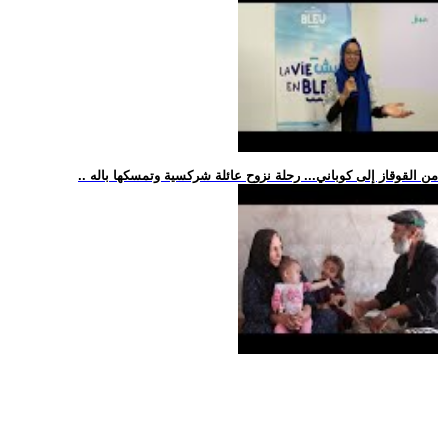
.. من القوقاز إلى كوباني... رحلة نزوح عائلة شركسية وتمسكها باله