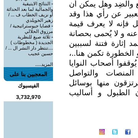
ع والضِد وهل يمكن أن
-
النتائج الايتيقية
والجمالية لما بعد الحداثة
بير عن رأي هذا وقد
أو نزيف الخطاب ف ... /
زهير الخويلدي
ل فإنه لا يعرف قيمة
-
قضايا جيوستراتيجية /
مرزوق الحلالي
 عنه و لا يُحمى بحصانة
-
ثلاثة صيغ للنظرية
مد إثارة فتنة لسببين
الجديدة ( مخطوطات )
....تنتظر دار النشر ال ... /
لخطورة تكمن هنا..،
حسين عجيب
وقفوا أصحاب النوايا
المزيد.....
المنصات والتواصل
المعجبين بنا على
تزقون منها بوسائل
الفيسبوك
 الطبول و أساليب
3,732,970