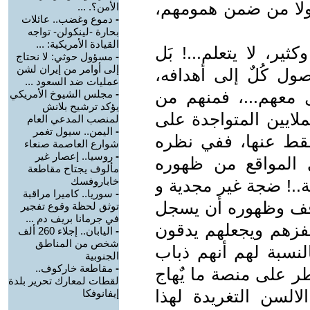
 ولا من ضمن همومهم،
الأمن؟. ...
-
دموع وغضب.. عائلات
بحارة -لينكولن- تواجه
القيادة الأمريكية: ...
ير، لا يتعلم...! بَل
-
مسؤول حوثي: لا نحتاج
إلى أوامر من إيران لشن
ول كُلٌ إلى أهدافه،
عمليات ضد السعود ...
ل معهم...، فمنهم من
-
مجلس الشيوخ الأمريكي
يؤكد ترشيح بلانش
ملايين المتواجدة على
لمنصب المدعي العام
-
اليمن.. سيول تغمر
قط عنها، ففي نظره
شوارع العاصمة صنعاء
-
روسيا.. إعصار غير
ي المواقع من ظهوره
مألوف يجتاح مقاطعة
خاباروفسك
.! ضجة غير مجدية و
-
سوريا.. كاميرا مراقبة
موقف وظهوره أن يسجل
توثق لحظة وقوع تفجير
في جرمانا بريف دم ...
يستفزهم ويجعلهم يدقون
-
اليابان.. إجلاء 260 ألف
شخص من المناطق
لنسبة لهم أنهم ذباب
الجنوبية
-
مقاطعة خاركوف..
ر على منصة ما يٌهاج
لقطات لمعارك تحرير بلدة
الالسن التغريدة لهذا
إيفانوفكا