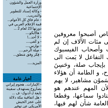
وزارة العمل والشؤون
الإجتماعية
-
وكالة إسناد للتطوير
والتدريب..
-
عام فاق كل الأعوام...
قمة الإعلام العربي في
دورتها 23 لعام 2 ...
اص أصبحوا معروفين
-
هااايكو....
-
لا أحد...!
ى مئات الآلاف إن لم
-
و كَفى....
-
نوارس....
ات وأصحاب الفيسبوك
-
صِلة الًرحم.....
-
فِكر وِفق مَنطق...
 التفاعل لا يَمت الى
المزيد.....
بإيجاب صلة، وحَسِنَ
، و الطامة أن هؤلاء
أخبار عامة
سَموًن مشاهير، لا يهم
-
الإمارات.. هجوم إيراني
لأن المهم عندهم هو
بصاروخ يستهدف سفينة
تابعة لـ-أدنوك- ف ...
دوا سماعها، وقطعا
-
هل اتفاقية مكة دلالة
على عجز الجيش
لعامة شأن لهم فيها،
الأمريكي عن توفير