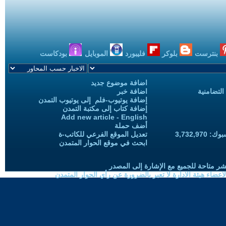
بنترست
بلوكر
فليبورد
الموبايل
بودكاست
اضافة موضوع جديد
التضامنية
اضافة خبر
إضافة يوتيوب-فلم إلى يوتيوب التمدن
إضافة كتاب إلى مكتبة التمدن
Add new article - English
أضف حملة
3,732,97
تعديل الموقع الفرعي للكاتب-ة
ابحث في موقع الحوار المتمدن
شر متاحة للجميع مع الإشارة إلى المصدر
ضاء هيئة الادارة لا تعبر بالضرورة عن رأي الحوار المتمدن