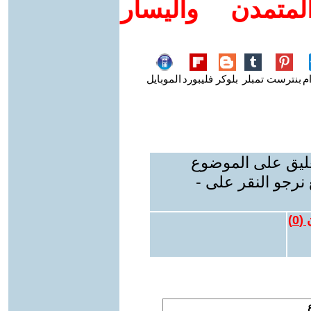
متمدن واليسار
م
بنترست
تمبلر
بلوكر
فليبورد
الموبايل
عليق على الموضوع
نرجو النقر على -
 (
0
)