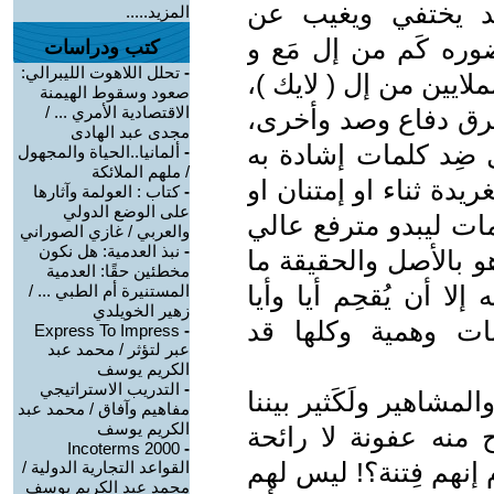
قد يختفي ويغيب عن
المزيد.....
وره كَم من إل مَع و
كتب ودراسات
-
تحلل اللاهوت الليبرالي:
لايين من إل ( لايك )،
صعود وسقوط الهيمنة
الاقتصادية الأمري ... /
فرق دفاع وصد وأخرى،
مجدى عبد الهادى
 ضِد كلمات إشادة به
-
ألمانيا..الحياة والمجهول
/ ملهم الملائكة
ريدة ثناء او إمتنان او
-
كتاب : العولمة وآثارها
على الوضع الدولي
ات ليبدو مترفع عالي
والعربي / غازي الصوراني
-
نبذ العدمية: هل نكون
و بالأصل والحقيقة ما
مخطئين حقًا: العدمية
ا أن يُقحِم أيا وأيا
المستنيرة أم الطبي ... /
زهير الخويلدي
ات وهمية وكلها قد
Express To Impress
-
عبر لتؤثر / محمد عبد
الكريم يوسف
-
التدريب الاستراتيجي
شاهير ولَكَثير بيننا
مفاهيم وآفاق / محمد عبد
الكريم يوسف
ح منه عفونة لا رائحة
Incoterms 2000
-
إنهم فِتنة؟! ليس لهم
القواعد التجارية الدولية /
محمد عبد الكريم يوسف