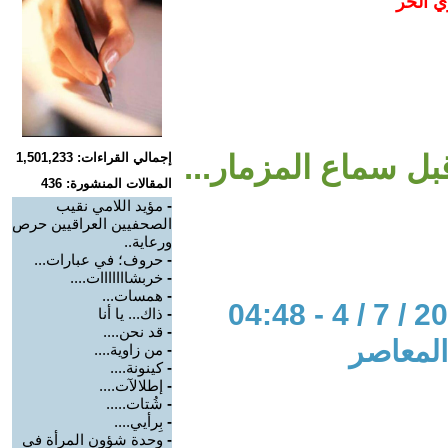
ي الحر
ل سماع المزمار...
إجمالي القراءات: 1,501,233
المقالات المنشورة: 436
-
مؤيد اللامي نقيب
الصحفيين العراقيين حرص
ورعاية..
-
حروف؛ في عبارات...
-
خربشااااااات....
-
همسات...
-
ذاك... يا أنا
-
قد نحن....
المعاصر
-
من زاوية....
-
كينونة....
-
إطلالآت....
-
شُتات.....
-
بِرأيي....
-
وحدة شؤون المرأة في