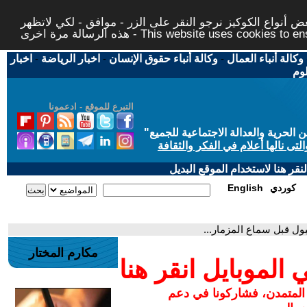
 أنواع الكوكيز نرجو النقر على الزر - موافق - لكي لاتظهر
This website uses cookies to ensure you ge
وكالة أنباء العمال
-
وكالة أنباء حقوق الإنسان
-
اخبار الرياضة
-
اخبار
لوم
التبرع للموقع - ادعمونا
حرية والعدالة الاجتماعية للجميع
"
تى نالها أعلام في الفكر والثقافة
قر هنا لاستخدام الموقع البديل
كوردي
English
ل قبل سماع المزمار...
مكارم المختار
لموبايل انقر هنا
 المتمدن، فشاركونا في دعم