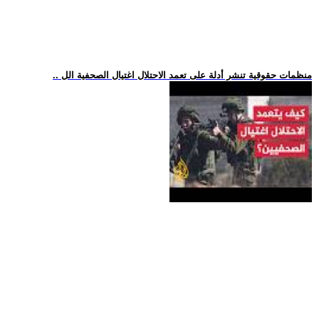
.. منظمات حقوقية تنشر أدلة على تعمد الاحتلال اغتيال الصحفية الل