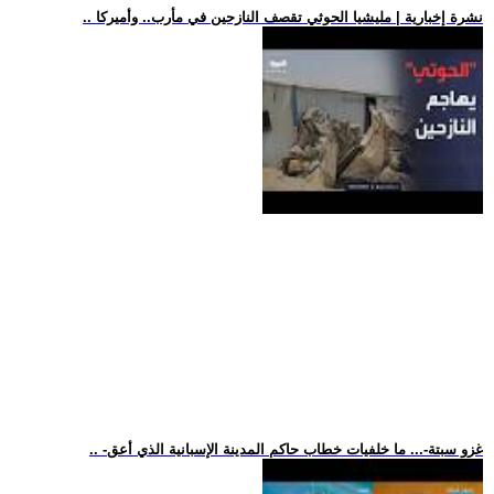
.. نشرة إخبارية | مليشيا الحوثي تقصف النازحين في مأرب.. وأميركا
.. -غزو سبتة-... ما خلفيات خطاب حاكم المدينة الإسبانية الذي أعق