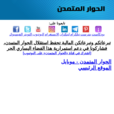
تابعونا على:
بودكاست
بنترست
تيلكرام
لينكدإن
الانستغرام
اليوتيوب
التويتر
الفيسبوك
تبرعاتكم وتبرعاتكن المالية تحفظ استقلال الحوار المتمدن،
فشاركونا في دعم استمرارية هذا الفضاء اليساري الحر
[اشترك في قناة ‫«الحوار المتمدن» على اليوتيوب]
الحوار المتمدن - موبايل
الموقع الرئيسي