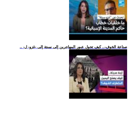
.. -صناعة الخوف-.. كيف تحول عبور المهاجرين إلى سبتة إلى -غزو- ل