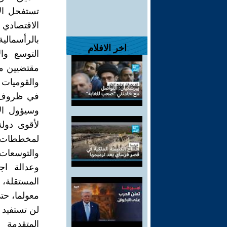
تستفحل الأ
الاقتصادي
بالرأسمالي
اخر الافلام
التوسع وا
مقتضيين مت
والقوميات 
في ظروف دو
وسيؤول الأ
لأقوى دول
لمخططات ت
والتوسعات
وعدالة اج
المستقلة، 
معولما، حتى
لن تستفيد م
المتقدمة