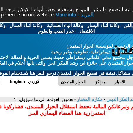
ة التصفح والنشر، الموقع يستخدم بعض أنواع الكوكيز نرجو النق
More info - المزيد
experience on our website
الفن
-
وكالة أنباء اليسار
-
وكالة أنباء العلمانية
-
وكالة أنباء العمال
-
وكا
الاقتصاد
-
اخبار الطب والعلوم
 الرئيسي لمؤسسة الحوار المتمدن
، علمانية، ديمقراطية، تطوعية وغير ربحية
ل مجتمع مدني علماني ديمقراطي حديث يضمن الحرية والعدالة الاجتم
حوار المتمدن على جائزة ابن رشد للفكر الحر والتى نالها أعلام في الفك
م مشاكل تقنية في تصفح الحوار المتمدن نرجو النقر هنا لاستخدام الموقع
كوردي
English
الاخبار
مراكز
الحوار المتمدن
د الفكر الديني
-
مكارم المختار
- تعميق العولمة الى ما سيؤول...؟
 وتبرعاتكن المالية تحفظ استقلال الحوار المتمدن، فشاركونا 
استمرارية هذا الفضاء اليساري الحر