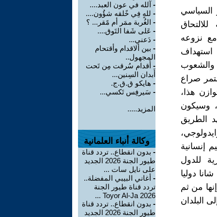
-
آلله في عون العبد....
ر السياسي
-
للهٍ فِي خًلقه شؤُون....
-
الغُربة ممَر أم مًقر... ؟
للالتحاق
-
عَلى شَفا التَوق....
 مع نزوعه
-
دَعني...
-
بين ألاقدام وأقتحام
 استهداف
المجهول..
ل والشعوب
-
أَقدام سُرقت مِن تَحت
أَبدان السِنين...
ستمر صراع
-
هايكو ق.ق.ج.
وازن هذا،
-
سَيرفِس تَكسي...
ي، وسيكون
المزيد.....
د الطريق
يدولوجي،
وكالة أنباء العلمانية
 إنسانية
-
بدون انقطاع.. تردد قناة
ية للدول
طيور الجنة 2026 الجديد
على نايل سات ...
انا دوليا
-
أغاني البيبي المفضلة..
إنها من ثم
تردد قناة طيور الجنة
2026 Toyor Al-Ja ...
لى البلدان
-
بدون انقطاع.. تردد قناة
طيور الجنة 2026 الجديد