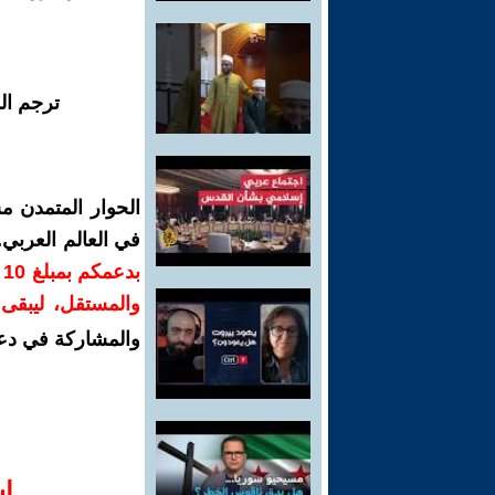
ترجم ال
الحوار المتمدن م
في العالم العربي
ب
والمستقل، ليبقى ص
والمشاركة في دع
ا‫