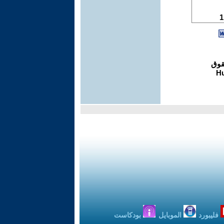
فليبورد
الموبايل
بودكاست