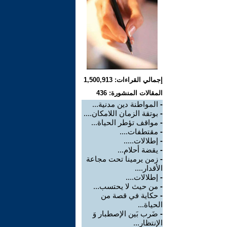
إجمالي القراءات: 1,500,913
المقالات المنشورة: 436
-
المواطنة دين مدنية...
-
بوتقة الزمان اللامكان....
-
مواقف تؤطر الحياة...
-
مقتطفات....
-
إطلالات.....
-
يقضة أحلام...
-
زمن يرمينا تحت مجاعة
الأقدار....
-
إطلالات....
-
من حيث لا يحتسب...
-
حكاية في قصة من
الحياة...
-
ضَرب بَين الإصطبار وَ
الإنتظار...