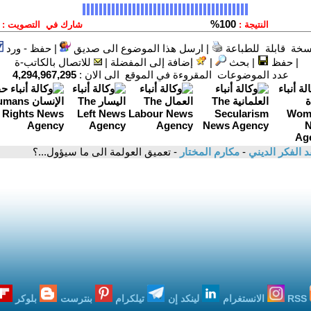
سخة قابلة للطباعة
|
ارسل هذا الموضوع الى صديق
|
حفظ - ورد
|
حفظ
|
بحث
|
إضافة إلى المفضلة
|
للاتصال بالكاتب-ة
عدد الموضوعات المقروءة في الموقع الى الان :
4,294,967,295
د الفكر الديني
-
مكارم المختار
- تعميق العولمة الى ما سيؤول...؟
RSS
الانستغرام
لينكد إن
تيلكرام
بنترست
بلوكر