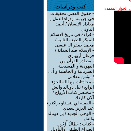
كتب ودراسات
الحوار المتمدن
-
حقوق العصر. تحقيقات
في جريمة ازدراء العقل و
معاداة الإنسان / أحمد
التاوتي
-
قراءة في تاريخ الاسلام
المبكر الطبعة الثانية /
محمد جعفر ال عيسى
-
الإسلام ضد الحداثة /
فرغان أزيهاري
-
مصادر القرآن من
اليهودية و المسيحية
السريانية و الجاهلية و أ ...
/ مؤمن عقلاني
-
محادثات مع الله الجزء
الرابع / نيل دونالد والش
-
مختصر كتاب الأرواح /
آلان كاردك
-
الفقيه لي نتسناو براكتو /
عبد العزيز سعدي
-
الوحي الجديد / يل دونالد
والش
-
كتاب : حَمَّالُ أَوْجُهٍ..
الصراع الطبقي والتأويل