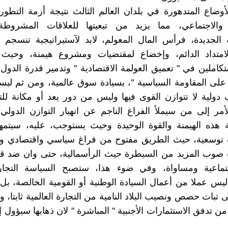
وضاع المتدهورة في بلدان العالم الثالث نتيجة أزمة التطو
 والاجتماعي، مما يزيد من تبعيتها للعلاقات المشروطة 
ة الجديدة، فرأس المال المعولم، لابد لآستيراتيجية تنسجم
لامتداد الدائم، وإخضاع لمقتضيات ومشروع هيمنة، وحيث
كاملين في " تعميق العولمة الاقتصادية " وتدمير قدرة الدو
على المقاومة السياسية "، بسيادة سوق عالمية، ومن ثم لي
لية لا تتوازن القوى فيها وليس من دور يعد أو مكانة للت
مر إلى من سيملأ الفراغ الناجم عن انهيار التوازن الدول
ة هذه الهيمنة والقوة الوحيدة وحيث يستوجب، عليه، سيتمه
وسعية، حيث الطريق مفتوح من فراغ سياسي واقتصادي وا
 صوب المزيد من السيطرة حيث الرأسمالية، حتى وان ضد قيم
تماعية ومساواة، وفي ضوء هذا، ستصبح السياسة التجار
ليس عملا من أعمال السيادة الوطنية أو القومية الخالصة، بل ش
 تبات حصص ونصيب البلاد النامية من التجارة العالمية ثابتا، و
ن تدفق الاستثمارات الأجنبية " المباشرة " لان ذهابها سيؤول إ