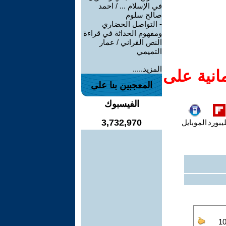
في الإسلام ... / احمد
صالح سلوم
-
التواصل الحضاري
ومفهوم الحداثة في قراءة
النص القراني / عمار
التميمي
المزيد.....
انية على
المعجبين بنا على
الفيسبوك
3,732,970
يبورد
الموبايل