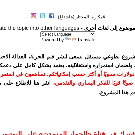
#مكارم_المختار (هاشتاغ)
موضوع إلى لغات أخرى -
ate the topic into other languages
Powered by
Translate
شروع تطوعي مستقل يسعى لنشر قيم الحرية، العدالة الاجتم
. ولضمان استمراره واستقلاليته، يعتمد بشكل كامل على دعمك
دعمكم بمبلغ 10 دولارات سنويًا أو أكثر حسب إمكانياتكم، تساهمون في استم
وتًا قويًا للفكر اليساري والتقدمي
،
انقر هنا للاطلاع على 
م هذا المشروع
.
شترك في قناة «الحوار المتمدن» على اليوتيوب