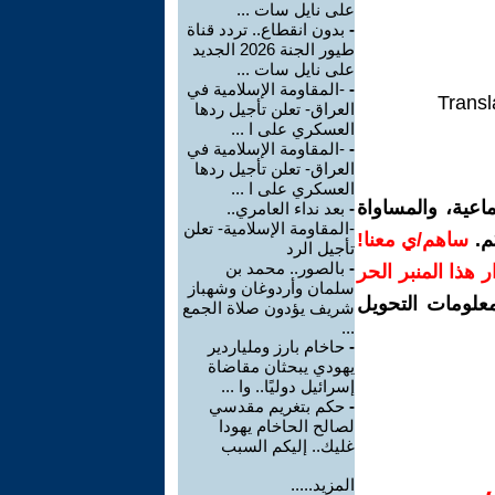
على نايل سات ...
-
بدون انقطاع.. تردد قناة
طيور الجنة 2026 الجديد
على نايل سات ...
-
-المقاومة الإسلامية في
Transl
العراق- تعلن تأجيل ردها
العسكري على ا ...
-
-المقاومة الإسلامية في
العراق- تعلن تأجيل ردها
العسكري على ا ...
اعية، والمساواة
-
بعد نداء العامري..
-المقاومة الإسلامية- تعلن
م.
ساهم/ي معنا!
تأجيل الرد
-
بالصور.. محمد بن
رار هذا المنبر الحر
سلمان وأردوغان وشهباز
معلومات التحويل
شريف يؤدون صلاة الجمع
...
-
حاخام بارز وملياردير
يهودي يبحثان مقاضاة
إسرائيل دوليًا.. وا ...
-
حكم بتغريم مقدسي
لصالح الحاخام يهودا
غليك.. إليكم السبب
المزيد.....