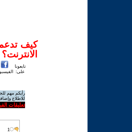
كيف تدعم-
الانترنت؟
تابعونا
على:
الفيسب
رأيكم مهم للج
للاطلاع وإضافة
تعليقات الف