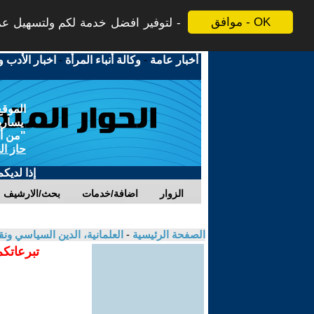
موافق - OK
لتوفير افضل خدمة لكم ولتسهيل عملي
أخبار عامة
-
وكالة أنباء المرأة
-
اخبار الأدب و
الموقع
يسارية
"من أج
حاز ال
إذا لديك
الزوار
اضافة/خدمات
بحث/الارشيف
الصفحة الرئيسية
-
العلمانية، الدين السياسي ونق
تبرعاتكم