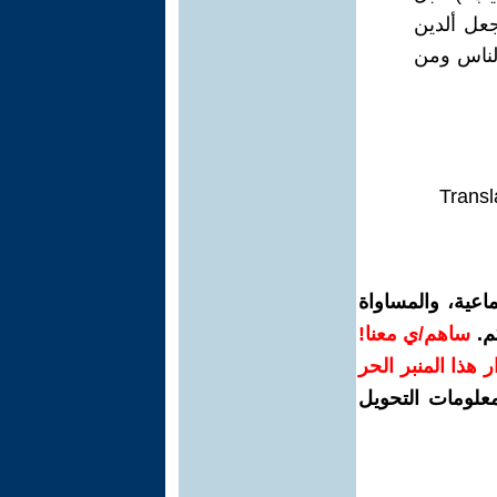
جعل ألدين
ألناس ومن
Transl
اعية، والمساواة
م.
ساهم/ي معنا!
رار هذا المنبر الحر
معلومات التحويل