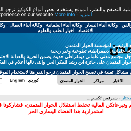
ة التصفح والنشر، الموقع يستخدم بعض أنواع الكوكيز نرجو النق
More info - المزيد
experience on our website
الفن
-
وكالة أنباء اليسار
-
وكالة أنباء العلمانية
-
وكالة أنباء العمال
-
وكا
الاقتصاد
-
اخبار الطب والعلوم
 الرئيسي لمؤسسة الحوار المتمدن
، علمانية، ديمقراطية، تطوعية وغير ربحية
ل مجتمع مدني علماني ديمقراطي حديث يضمن الحرية والعدالة الاجتم
حوار المتمدن على جائزة ابن رشد للفكر الحر والتى نالها أعلام في الفك
م مشاكل تقنية في تصفح الحوار المتمدن نرجو النقر هنا لاستخدام الموقع
كوردي
English
الاخبار
مراكز
الحوار المتمدن
مختار
- سَيرفِس تَكسي...
 وتبرعاتكن المالية تحفظ استقلال الحوار المتمدن، فشاركونا 
استمرارية هذا الفضاء اليساري الحر