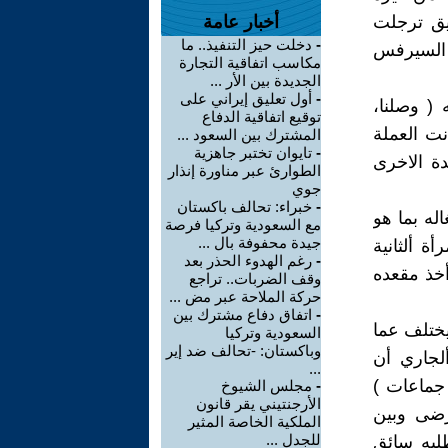
يق ترجلت
أخبار عامة
-
دخلت حيز التنفيذ.. ما
( السيرفس
مكاسب اتفاقية التجارة
الجديدة بين الأر ...
-
أول تعليق إيراني على
( وصلنا،
توقيع اتفاقية الدفاع
نت العملة
المشترك بين السعود ...
-
تايوان تختبر جاهزية
دة الاخرى
الطوارئ عبر مناورة إنذار
جوي
-
خبراء: تحالف باكستان
له بما هو
مع السعودية وتركيا فرصة
جيدة محفوفة بال ...
 ألثانية
-
رغم الهدوء الحذر بعد
أخذ مقعده
وقف الضربات.. تراجع
حركة الملاحة عبر مض ...
-
اتفاق دفاع مشترك بين
يختلف عما
السعودية وتركيا
وباكستان: -تحالف ضد إير
ألجاري أن
...
 جماعات )
-
مجلس الشيوخ
الأرجنتيني يقر قانون
رضى وبين
الملكية الخاصة المثير
للجدل ...
لبه سائق