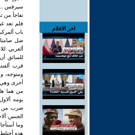
سيرفس ....
تفاجأ من ت
فلم تعد غي
اخر الافلام
باب ألمركبة
ضل صامتا م
ألعربي لل
للسائق أن 
قرب ألفند
ومتوجه، وم
أخرى وهي ت
من هما هات
يومه ألاول
ضرب من ألم
الجنس ألاخ
وما أستأجا
هذه أختلط 