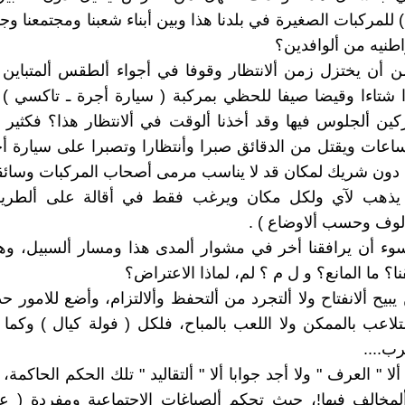
لمركبات الصغيرة في بلدنا هذا وبين أبناء شعبنا ومجتمعنا وجل
طنيه من ألوافدين؟
من أن يختزل زمن ألانتظار وقوفا في أجواء ألطقس ألمتباين
ا شتاءا وقيضا صيفا للحظي بمركبة ( سيارة أجرة ـ تاكسي ) 
كين ألجلوس فيها وقد أخذنا ألوقت في ألانتظار هذا؟ فكثي
ساعات ويقتل من الدقائق صبرا وأنتظارا وتصبرا على سيارة أ
 دون شريك لمكان قد لا يناسب مرمى أصحاب المركبات وسائق
 يذهب لآي ولكل مكان ويرغب فقط في أقالة على ألطري
وف وحسب ألاوضاع ) .
وء أن يرافقنا أخر في مشوار ألمدى هذا ومسار ألسبيل، وه
؟ ما المانع؟ و ل م ؟ لم، لماذا الاعتراض؟
يح ألانفتاح ولا ألتجرد من ألتحفظ وألالتزام، وأضع للامور حد
لتلاعب بالممكن ولا اللعب بالمباح، فلكل ( فولة كيال ) وكما
رب....
ألا " العرف " ولا أجد جوابا ألا " ألتقاليد " تلك الحكم الحاكمة، 
لمخالف فيها!، حيث تحكم ألصياغات الاجتماعية ومفردة ( ع