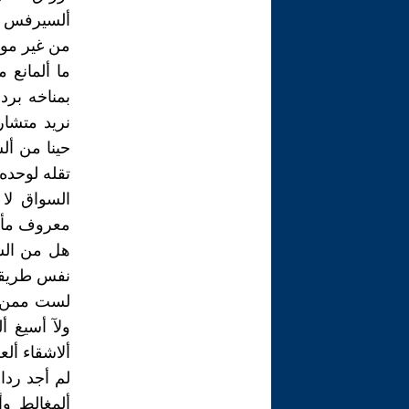
ألسيرفس ) ل
من غير موا
ما ألمانع 
بمناخه برد
نريد متشار
حينا من أل
تقله لوحده
السواق لا
معروف مأل
هل من الس
نفس طريقنا
لست ممن يب
ولآ أسيغ أ
ألاشقاء ألع
لم أجد ردا 
ألمغالط وأ