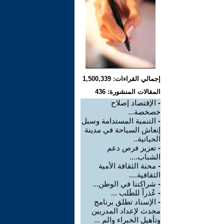
إجمالي القراءات: 1,500,339
المقالات المنشورة: 436
-
الإقتصاد إصلاح
خصخصة...
-
التنمية المستدامة وسبل
إنعاش السياحة في مدينة
الحياتية..
-
تعزيز فرص دعم
الشباب....
-
محنة الثقافة الأمية
الثقافية....
-
شراكتنا في الوطن...
-
عٌذراً للطَلب ...
-
الإسناد تطلق برنامج
محدث لإعداد المدربين
وتأهيل الخبراء والم ...