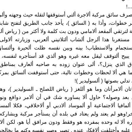
.!
صرف سائق مركبة ألاجرة ألتي أستوقفها لتقله حيث وجهته وألى
ر خطوات، وأذا به ( السائق )، يأخذ جانب الطريق لتفتح شاب
 لترتقي ألمقعد ألامامي ودون بت كلمة ولا أكثر من ( رياض ألصل
ستغربا هذا ألرجل ألشاب ألثلاتيني ألعربي، وزيارته ألاولى ل
استجمام وألاستطباب! بينه وبين نفسه ظلت ألحيرة وألتسا
يبيح ألتوقف ليقل معه غيره وهو ألذي قد أستأجره لنفسه، 
ق الذي ينزل؟، ألى عنوان زوده به صاحبه ألعارف بمناطق أ
ا هي ألا لحظات وخطوات تالية، حتى أستوقفت ألسائق بمركب
دلي بصوتها ( ألسوليدير )!
ان ألامرأتان وما هو أللغز ( رياض اللصلح ـ السوليدير )، وه
 بعد وصوله؟ حاول ألا يساوره شك في أن ألامر دوافع ونوايا
افيا ألاجتماعية أو ألموساد ألادبي أو ألاخلاقي، فكلا ألمس
ر!وهو لم يعتد ولم يعتاد في بلده أن يستأجر مركبة ويشاركه 
ره ألا له وحده بمفرده هو وفقط ودون مرافق أيا هو، لكن ألا
عليه وأختلفت ألافكار عنده . تصبر وصبر نفسه وكتم ما يخالج