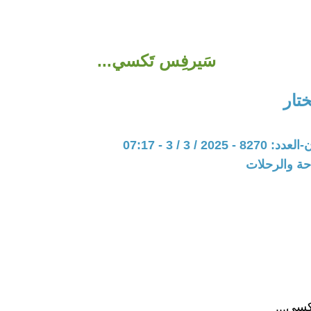
سَيرفِس تَكسي...
تار
202 / 3 / 3 - 07:17
حة والرحلات
كسي...