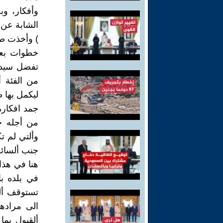
وأفكار، و
الشابة عن 
) وأخذت طر
خطوات بعد
تفضل سيدي 
من الفئة أ
ليكمل بها ط
جمد افكاره
من أجله ج
وألتي لم ت
جنب ألسائق
هنا في هذا
في بلده با
تستوقف ألم
الى مرادهم
ألقبول بم