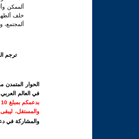
ألممكن وأل
خلف ألظهور
ألمجتمع، وي
ترجم ال
الحوار المتمدن م
في العالم العربي
ب
والمستقل، ليبقى ص
والمشاركة في دع