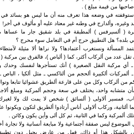
صاحبها من قيمة مبلغ ) .
توقفته في وضعه هذا تعرف منه أن ما ليس هو بسائد في ب
لد وغيره، وألدارج في وطنه غير معتاد عليه أو مألوف في أخر!
رة ( ألسيرفس ) ألمطبقة في بلد شقيق جار ما عساها م
 بلده؟ هل التطبيق حرج أم في التعامل سوء محرج ؟
عتمد المسألة ونستغرب أعتمادها؟ ولا نراها ألا مثيلة لآمتطاء
ي تقل عدد من ألركاب أكثر، كما ( ألباص )، فالفرق بين مركبة 
 ـ أي مركبة النقل الصغيرة ) أنك تستأجرها لنفسك وحدك و
ألمركبات ألكبيرة ألحجم من ألتاكسي ـ مثل ألكيا ، الباص ـ 
م من ألركاب وكل من على قارعة ألطريق عشوائيا تتابعا وتواليا
ن متشابه واحد، يختلف في سعة وحجم ألمركبة ومبلغ ألاجرة
اب، فمسير ألاولى ( ألسائق ) شخص لا يمت لك ولا لغيرك
 ألثانية، وركاب ألاولى أناس أرتادوا ألطريق لتكون ويكونوا ع
 ألمركبة وكما في الثانية، ثم كل ألى وأين يكون وكائن .
 الموضوع ليس صفقة أجتماعية ولا مبايعة أنسانية ولا تجارة أخ
تي بالشكل هذا أو ذاك، فهل من عارض يحيل دون تطبي