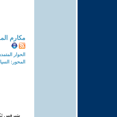
مكارم المخ
الحوار المتمدن-العدد: 8270 - 5
المحور: السيا
سَيرفٍس تَ