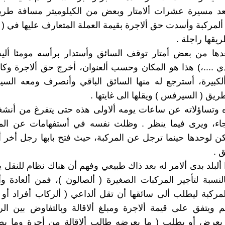
بعد مسيرة عشرات ألامتار وبعض من الكيلوميتر مسافة طر
ألمركبة وأسدت حق ألاجرة بقيمة العملة المتعارف عليها في 
يقها راجلة .
ها من بعض أمتار توقف السائق وأستدار برأسه مومئا أليه 
....،) هذا هو المكان وحسب ألعنوان، أخرج حق ألاجرة وكا
لكبيرة، أسترجع له منها السائق الباقي وأنصرف ومعه السي
ريق ( السيرفس ) ويقلها الى غايتها .
 وتساؤلاته عن ساعات يومه ألاولى هذه حتى يتفرغ من أنشغا
اء، ويرى فيما ينظر . وظلت نفسه في أستفهامات عن المرأة
كن لوحدها حينما ترجل عن المركبة، حيث فتح بابها رجل أخر 
 .
 ألبلد بدى ألامر له بعد ذاك طبيعي وفهم أن هناك نظام للنقل 
لنسبة لتأجير المركبات الصغيرة ( ألصالون )، فمن ألعادة و
ركبة ليطلب ألى سائقها أن تقل ألداعي ( ألركاب أفراد أو
 ويتفق على قيمة ألاجرة ومبلغ ألاقالة وبالتفاوض بين ال
ا يعرض أو يطلب ( ما يعرضه طالب ألاقالة من أجرة وما يط