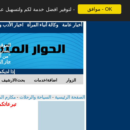
موافق - OK
لتوفير افضل خدمة لكم ولتسهيل عملي
أخبار عامة
-
وكالة أنباء المرأة
-
اخبار الأدب و
الموقع
يسارية
"من أج
حاز ال
إذا لديك
الزوار
اضافة/خدمات
بحث/الارشيف
الصفحة الرئيسية
-
السياحة والرحلات
-
مكارم ال
تبرعاتكم