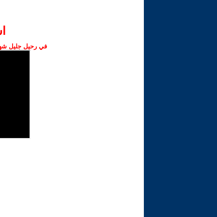
ا‫
في رحيل جليل شهبا