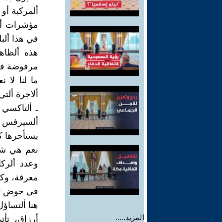
ألمركبة أو 
مؤشرات أس
في هذا ألب
هذه ألظاه
مرفوضة في
ما لنا لا ن
ألاجرة ألت
ـ ألتاكسي
ألسيرفس ـ 
يستأجرها ك
نعم هي شأ
وعدد ألرك
معرفة، وكما
في حوض تلك
هنا ألتساؤل
المزيد.....
أرزاق، تأ