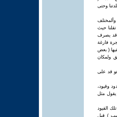
دتنا وحتى
 وألمختلف
تقلنا حيث
ر قد يصرف
جرة فارغة
يها ( بعض
ق ولمكان
و قد على
ود وقيود،
 يقول مثل
تلك القيود
يب ) قبل