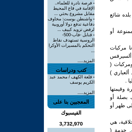
-
فرصة نادرة للعلماء..
الإقامة في قاع المحيط
مقابل مشروع بحثي ...
لده شائع
-
واشنطن بوست: مخاوف
دفاعية تدفع دولا أوروبية
لرفض تزويد كييف ...
منوعة أو
-
قنابل -فاب-500-
الروسية تستهدف نقاط
التحكم بالمسيرات الأوكرا
نا مركبات
...
( ألسيرفس
المزيد.....
مركبات (
كتب ودراسات
ألعباري )
-
قلعة الكهف / محمد عبد
 .
الكريم يوسف
 وقيمتها
المزيد.....
 بصلة أو
المعجبين بنا على
لى ظهر أو
الفيسبوك
لاقية، هي
3,732,970
ق خدمة (