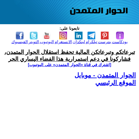
تابعونا على:
بودكاست
بنترست
تيلكرام
لينكدإن
الانستغرام
اليوتيوب
التويتر
الفيسبوك
تبرعاتكم وتبرعاتكن المالية تحفظ استقلال الحوار المتمدن،
فشاركونا في دعم استمرارية هذا الفضاء اليساري الحر
[اشترك في قناة ‫«الحوار المتمدن» على اليوتيوب]
الحوار المتمدن - موبايل
الموقع الرئيسي