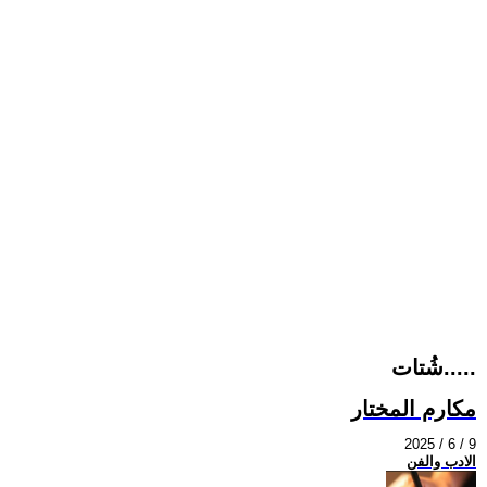
شُتات.....
مكارم المختار
2025 / 6 / 9
الادب والفن