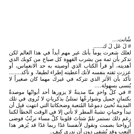
شُانت....
# لَ عَل لَ ك......
لعلك شعرت يوماً بأنك غير مهم أبداً في هذا العالم لكن
تذكر بأن ثمة من يشرب القهوة كل صباح من كوبك الذي
أهديته، أو قرأ الكتاب الذي أوصيته به حد الانغماس، أو
عززت ثقته بنفسه لأنك أعطيته إطراء لطيفا، و تأكد........
تأكد بأن الأثر الذي تتركه في غيرك مهما كان صغيراً لا
يُنسى بسهولة….
# في كلّ واحدٍ منّا مدينةٌ لا يزورها أحد أبوابُها موصدةٌ
بكتمانٍ جميل وشوارعُها تمتلئُ بذكرياتٍ لا تُروى في تلك
المدينة نُخبئ دموعَنا المُتعبة وضحكاتنا التي انتهت قبل أن
تبدأ وخيباتٍ تشبهُ المطر لا تأتي إلا في الوقت الخطأ لكننا
رغم ذلك نستمر نلمّ شتاتَ قلوبنا كلَّ مساء نرتّبُ فوضى
أرواحنا بصمت ونقول لأنفسنا غدًا ربما غدًا قد يُزهر هذا
التعب وقد نُشفى دون أن ندري كيف..