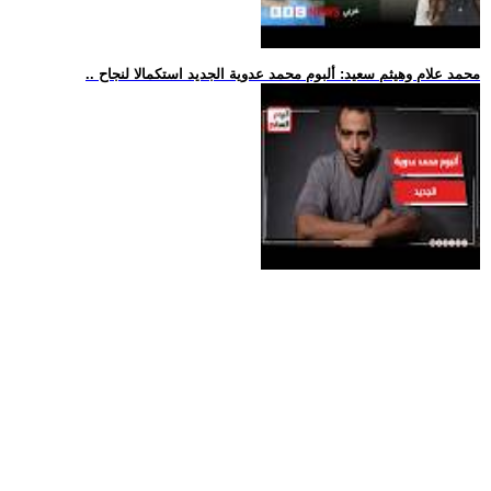
.. محمد علام وهيثم سعيد: ألبوم محمد عدوية الجديد استكمالا لنجاح