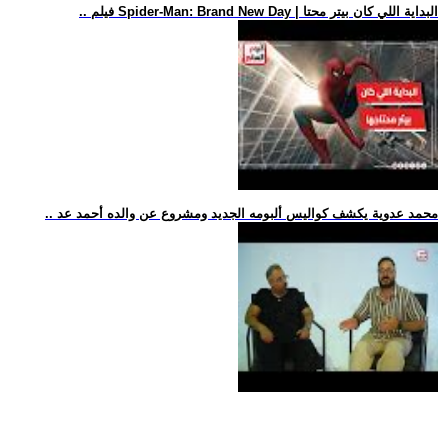
.. فيلم Spider-Man: Brand New Day | البداية اللي كان بيتر محتا
.. محمد عدوية يكشف كواليس ألبومه الجديد ومشروع عن والده أحمد عد