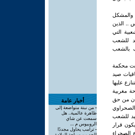
, والمشكل
 .. الذين
بية التي
يد للشعب
ف بالشعب
طلت محكمة
فاقيات صيد
نازع عليها
حة مغربية
 ان من حق
أخبار عامة
الصحراوي
-
من نبتة متواضعة إلى
ظاهرة عالمية.. هل
يد للشعب
سمعت عن شاي
الروبيوس م ...
كون قرار
-
ترامب يحاول مجددًا
ع الصحراء
الحد من سياحة الولادة