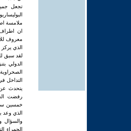
تجعل جميع 
البوليساريو
ملامسة اص
ان اطراف 
معروف للأم
الذي يركز 
لقد سبق لل
الدولي بتن
التداخل في
يتحدث عن ا
رفضت الجز
خمسين سنة 
الذي وعد ب
والسؤال و
الحمراء ال