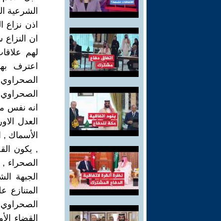
الشرعية الد
اذن نزاع ا
ان النزاع 
لهم علاقا
اعترف بها
الصحراوي 
الصحراوي .
انه نفس مو
العدل الاور
الأسماك , ا
, يكون الق
الصحراء , 
الجبهة الش
المتنازع 
الصحراوي 
القضاء الأ