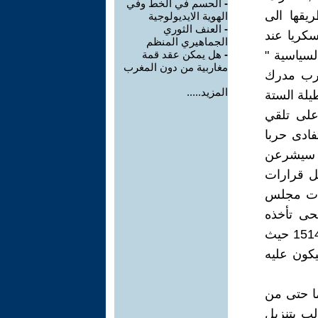
-
الحسم في الخط وفي
قها الى
الهوية الايديولوجية
-
العنف الثوري
سكريا عند
الجماهيري المنظم
لسياسية "
-
هل يمكن عقد قمة
مغاربية من دون المغرب
غرب مدرك
المزيد.....
يلة الستة
على تلقي
فادى حربا
ن سيشرعن
يل قرارات
رات مجلس
حى تأخذه
الجمعية العامة للأمم المتحدة منذ اول قرار لها في سنة 1960 , القرار 1514 حيث
يكون عليه
ما حتى من
لب بتنزيل