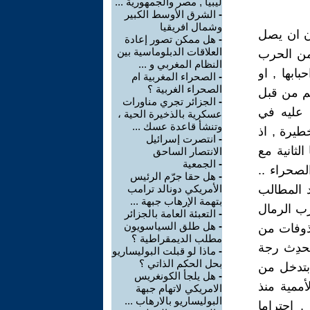
ليبيا , مصر والجمهورية ...
-
الشرق الأوسط الكبير
وشمال افريقيا
ن ان يصل
-
هل ممكن تصور إعادة
العلاقات الدبلوماسية بين
من الحرب
النظام المغربي و ...
ابها , او
-
الصحراء المغربية ام
الصحراء الغربية ؟
م من قبل
-
الجزائر تجري مناورات
ا عليه في
عسكرية بالذخيرة الحية ،
وتنشأ قاعدة عسك ...
طيرة , اذ
-
انتصرت إسرائيل
لثانية مع
الانتصار الساحق
-
الجمعية
لصحراء ..
-
هل حقا جرّم الرئيس
د المطالب
الأمريكي دونالد ترامب
بتهمة الإرهاب جبهة ...
رب الرمال
-
التعبئة العامة بالجزائر
-
هل طلق السياسويون
مقذوفات من
مطلب الديمقراطية ؟
تحدِث رجة
-
ماذا لو قبلت البوليساريو
بحل الحكم الذاتي ؟
بتدخل من
-
هل يلجأ الكونغريس
ممية منذ
الامريكي لاتهام جبهة
البوليساريو بالارهاب ...
 , احتراما