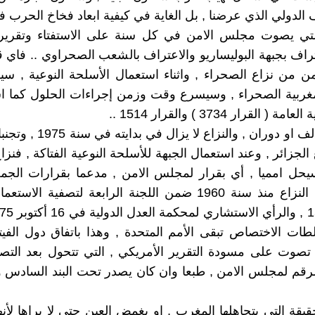
الدولي الذي عرضنا , بل الغاية في كيفية ابعاد فخاخ الحرب
لتي يصوت مجلس الامن في كل سنة على الاستفتاء وتقرير 
راف بجبهة البوليساريو والاعتراف بالشعب الصحراوي .. فاي ق
 من نزاع الصحراء , واثناء استعمال الأسلحة النوعية , سي
غربية الصحراء , وسيسرع وقت وزمن إجراءات الحلول كما ا
 القرار 3734 ) والقرار 1514 ..
و من دون لف او دوران , والنزاع لا
لجزائر , وعند استعمال الجبهة للأسلحة النوعية الفتاكة , فنزا
سيحل امميا , أي بقرار لمجلس الامن , مدعما بقرارات الجمع
التي تبحث النزاع منذ سنة 1960 ضمن اللجنة الرابعة لتصفية ال
ات الاختصاص تبقى الأمم المتحدة , وهذا باتفاق دول الفي
 تصوت على مسودة التقرير الأمريكي , التي تتحول بعد التص
رقم لمجلس الامن , طبعا وان كان يصدر تحت البند السادس و
يقة التي يتجاهلها المغرب , او يغمض العين حتى لا يراها لأنه