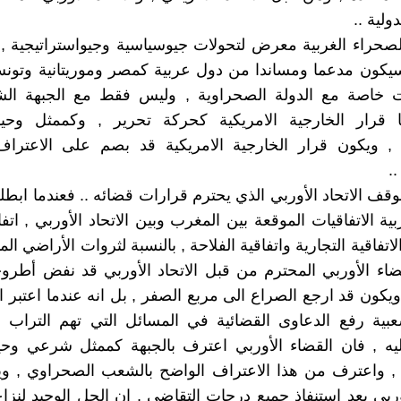
ولية ..
لصحراء الغربية معرض لتحولات جيوسياسية وجيواستراتيجية 
سيكون مدعما ومساندا من دول عربية كمصر وموريتانية وتونس
ت خاصة مع الدولة الصحراوية , وليس فقط مع الجبهة الشع
 قرار الخارجية الامريكية كحركة تحرير , وكممثل وح
, ويكون قرار الخارجية الامريكية قد بصم على الاعترا
.
قف الاتحاد الأوربي الذي يحترم قرارات قضائه .. فعندما اب
بية الاتفاقيات الموقعة بين المغرب وبين الاتحاد الأوربي , ات
لاتفاقية التجارية واتفاقية الفلاحة , بالنسبة لثروات الأراضي المت
ضاء الأوربي المحترم من قبل الاتحاد الأوربي قد نفض أطرو
ويكون قد ارجع الصراع الى مربع الصفر , بل انه عندما اعتبر
عبية رفع الدعاوى القضائية في المسائل التي تهم التراب 
عليه , فان القضاء الأوربي اعترف بالجبهة كممثل شرعي وح
, واعترف من هذا الاعتراف الواضح بالشعب الصحراوي , وي
وربي بعد استنفاذ جميع درجات التقاضي , ان الحل الوحيد لنزا