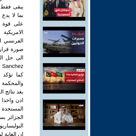
يبقى فقط ا
بما لا يدع
على قوة ا
الفرنسي ا
صورة قرار 
كما تؤكد ذ
والمحكمة ا
بعد نتائج ا
اذن واخذا ب
المستجدة 
الجزائر بس
البوليساريو
ان الغاية 