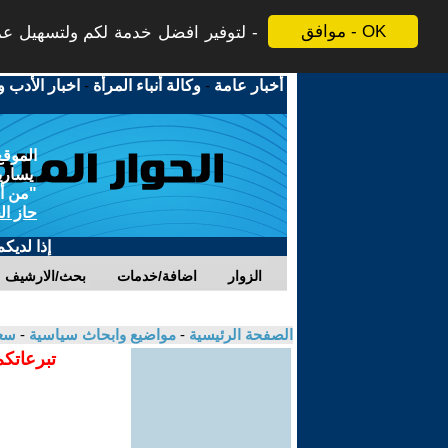
موافق - OK
لتوفير افضل خدمة لكم ولتسهيل عملي
أخبار عامة
-
وكالة أنباء المرأة
-
اخبار الأدب و
الموقع
يسارية
"من أج
حاز ال
إذا لديك
الزوار
اضافة/خدمات
بحث/الارشيف
الصفحة الرئيسية
-
مواضيع وابحاث سياسية
-
سعي
تبرعاتكم