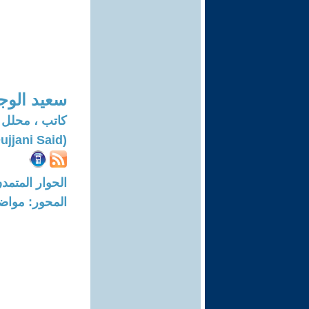
سعيد الوج
كاتب ، محلل
(Oujjani Said)
الحوار المتمدن-العدد: 8370 - 25
المحور: مواض