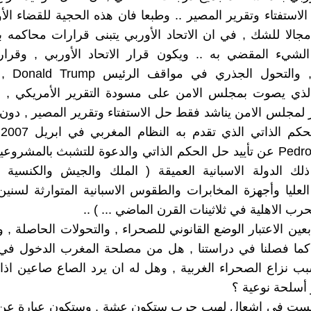
لاستفتاء وتقرير المصير .. وطبعا فان هذه الحجية للقضاء الأ
 مجالا للشك , في ان الاتحاد الأوربي يتبنى قرارات محاكمه بع
لشيء المقضي به .. ويكون قرار الاتحاد الأوربي , وقرار 
الامريكية , و
لذي يصوت بمجلس الامن على مسودة التقرير الأمريكي , 
لمجلس الامن يناشد فقط حل الاستفتاء وتقرير المصير , دون 
ال
Pedro Sanchez عن تأييد حل الحكم الذاتي والدعوة للتشبث بالمشروعي
لك الدولة الاسبانية العميقة ( الملك والجيش والكنسية ال
لعليا وأجهزة المخابرات والطقوس الاسبانية المتوارثة لسني
لحرب الاهلية في ثلاثينات القرن الماضي ... ) ..
عين الاعتبار الوضع القانوني للصحراء , والتحولات الحاصلة , 
كما فصلنا في دراستنا , هل من مصلحة المغرب الدخول ف
بب نزاع الصحراء الغربية , وهل له ان يرد الصاع صاعين اذ
 أسلحة نوعية ؟
ليست في اشعال لهيب حرب ستكون عبثية , وستكون عبارة عن 