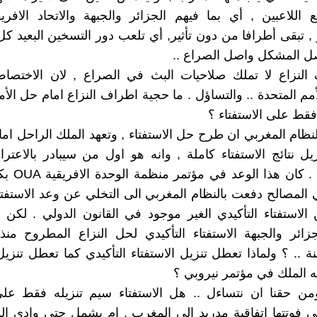
اللاعبين , أي بما فيهم الجزائر والجبهة والاتحاد الافر
 , تبقى أطرافا من دون تأثير, أي تلعب دور التسخين البعيد كل
ل المشكل واصل الصراع ..
النزاع لا تملك صلاحيات البث في الصراع , لان الاختصا
م المتحدة .. والتساؤل . ما حجية اطراف النزاع امام حل الأم
فقط على الاستفتاء ؟
نظام المغربي ان طرح حل الاستفتاء , وتعهد الملك الراحل اما
زيل نتائج الاستفتاء كاملة , وانه هو اول من سيبادر بالاعترا
الصحراوية . كان 
 المصالح دفعت بالنظام المغربي الى التخلي عن وعد الاستفت
لاستفتاء التأكيدي الغير موجود في القانون الدولي . لكن هن
ائر والجبهة الاستفتاء التأكيدي لحل النزاع المطروح منذ
.. ؟ ولماذا تعطل تنزيل الاستفتاء التأكيدي كما تعطل تنزيل 
ه الملك في مؤتمر نيروبي ؟
من حقنا ان نتساءل .. هل الاستفتاء سيم تنزيله فقط على
تي فوتتها اتفاقية مدريد الى المغرب , ام يشمل حتى وادي ا