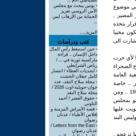
-
بوتين يبحث مع مجلس
 في موضوع
الأمن الروسي تعزيز
المصير ,
الحماية من الإرهاب لمن
...
رار يتخذه
كون مخيبا
المزيد.....
شارت الى
كتب ودراسات
-
حين استيقظ رأس المال
داخل الإنسان .. قراءة
 يزال في بدايته في سنة 1975 , وتجنبا لأي حرب
ماركسية ثورية في ... /
رياض الشرايطي
ع الصحراء
-
ابجديات العطاء / انتصار
ية العامة
كامل جفلان الخشت
-
مجلة سلاح النقد، عدد
استعمار .. خاصة
جوان-جويلية-اوت 2026 /
القرار 1514 , والرأي الاستشاري لمحكمة العدل الدولية في 16 أكتوبر 1975 .. ومن
مجلة سلاح النقد
-
حقوق العصر / أحمد
تو بمجلس
التاوتي
ويت عليها
-
قصة الأمراض المزمنة و
إفلاس الأطباء / عدنان
ليس البند
رضوان
Letters from the East /
-
عدنان رضوان
ا تزعجه ,
-
العولمة الرأسمالية: