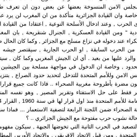
جلس الامن المنسوخة بعضها عن بعض دون ان تعرف طري
وخاصة وان القيادة الجزائرية متأكدة من ان المغرب لن يرد ع
 الحرب , وعند ادخال الأسلحة النوعية , اعتقادا من القيادة ا
ية " ومن القيادة العسكرية , الجنرال شنقريحة , بان الم
نكراء عند دخوله في نزاع مسلح مع الجزائر , وكما كان الحال ط
ن الحرب السابقة , او الحرب الجارية , سيقتصر جيشه 
والرد عليها من بعيد . أي ان الجيش المغربي وكما كان , سيت
لحدود , وخاصة ان الدخول في مواجهة مسلحة بين الجيشي
س الامن وللأمم المتحدة للتدخل لتحديد حدود الصراع , بتنز
ون مضرة بأطروحة مغربية الصحراء .. فاذا كانت جميع قرا
ر فقط على حل الاستفتاء وتقرير المصير , وهو نفسه المن
الصحراء ضمن اللجنة الرابعة لتصفية الاستعمار ... فماذا س
الة نشوب حرب مفتوحة مع الجيش الجزائري .. ؟
التصعيد في الحرب الثانية التي تخوضها الجبهة , سيكون مفهو
لمتحدة , ومن قبل الاتحاد الافريقي , والاتحاد الأوربي المطا