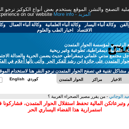
ة التصفح والنشر، الموقع يستخدم بعض أنواع الكوكيز نرجو النق
More info - المزيد
experience on our website
الفن
-
وكالة أنباء اليسار
-
وكالة أنباء العلمانية
-
وكالة أنباء العمال
-
وكا
الاقتصاد
-
اخبار الطب والعلوم
 الرئيسي لمؤسسة الحوار المتمدن
، علمانية، ديمقراطية، تطوعية وغير ربحية
ل مجتمع مدني علماني ديمقراطي حديث يضمن الحرية والعدالة الاجتم
حوار المتمدن على جائزة ابن رشد للفكر الحر والتى نالها أعلام في الفك
م مشاكل تقنية في تصفح الحوار المتمدن نرجو النقر هنا لاستخدام الموقع
كوردي
English
الاخبار
مراكز
الحوار المتمدن
د الوجاني
- من يقرر مصير الصحراء الغربية ؟
 وتبرعاتكن المالية تحفظ استقلال الحوار المتمدن، فشاركونا 
استمرارية هذا الفضاء اليساري الحر