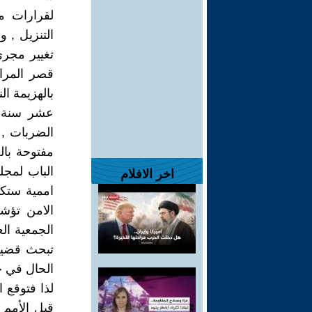
لقرارات م
التنزيل , 
تغيير مجرى
قصر المراد
بالهزيمة ال
عشر سنة م
الضربات , 
مفتوحة با
الباب لمجل
اخر الافلام
اممية ستك
الامن تؤش
تبحث قضية 
الحال في ح
لذا فتوقع 
قبل الأمم ا