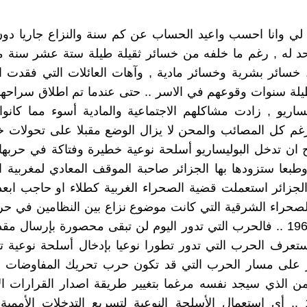
 لي وانا احسب واعيد الحساب عن كم سنة والنزاع جاريا دو
د له , رغم ما خلفه من خسائر ثقيلة طيلة ستة عشر سنة 
سائر بشرية وخسائر مادية , وآهات العائلات التي فقدت احب
يلة سنوات وقوعهم في الاسر .. حتى عندما تم اطلاق سراحه
يساريو , زادت مشاكلهم الاجتماعية والمادية أسوء مما كانو
رغم كل المصائب والمحن لا يزال الوضع مقبلا على تحولات خ
ان تدخل البوليساريو أسلحة نوعية خطيرة وفتاكة في حربها ا
طبعا ستزودها بها الجزائر صاحبة الموقف المعادي لمغربية ا
لجزائر استعملت قضية الصحراء الغربية كطلاء او حاجب ابع
الصحراء الشرقية التي كانت موضوع نزاع بين النظامين في ح
في سنة 1963 .. فالحرب التي تدور اليوم لن تبقى محصورة بإرسال 
ستعرف الحرب التي تدور تطورا نوعيا بإدخال أسلحة نوعية 
ر على مسار الحرب التي قد تكون حرب تحريك المفاوضات 
 الذي سيجد نفسه مرغما بتغيير طريقة اصدار القرارات الأ
سنة 1975 .. أي استعمال الأسلحة النوعية لتسريع التدخلات الأممية