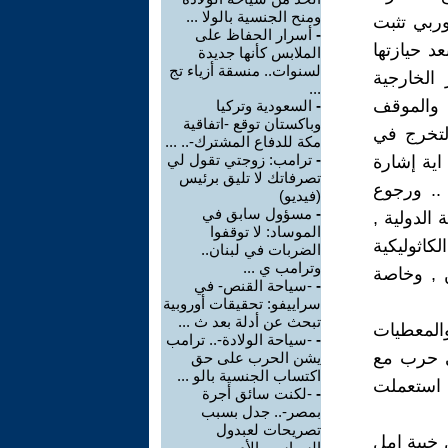
ومنح الجنسية بالولا ...
وربي تثبت
-
أسرار الحفاظ على
د حيازتها
الملابس كأنها جديدة
لسنوات.. منسقة أزياء تج
الخارجية
...
التحول الجذري في مواقف الرئيس Donald Trump , والموقف
-
السعودية وتركيا
وباكستان توقع -اتفاقية
لتخرج في
مكة للدفاع المشترك-.. ...
-
ترامب: زوجتي تقول لي
اية إشارة
تصرفاتك لا تليق برئيس
ى حل الحكم الذاتي الذي تقدم به النظام المغربي في ابريل 2007 .. ورجوع
(فيديو)
-
مسؤول سابق في
ة الدولية ,
الموساد: لا توقفوا
كاثوليكية
الضربات في لبنان..
وترامب ي ...
ن , وخاصة
-
-سياحة القنص- في
سراييفو: تحقيقات أوروبية
تبحث عن أدلة بعد ث ...
والمعطيات
-
-سياحة الولادة-.. ترامب
ي حرب مع
يشن الحرب على حق
اكتساب الجنسية بالو ...
ا استعملت
-
-لكنت سائق أجرة
بمصر-.. جدل بسبب
تصريحات لعبدول
خيبة امل
السياسي الأم ...