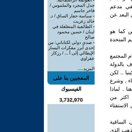
جدل المجرد والملموس /
يقي مدعم
فاخر جاسم
 البعد عن
-
سياسة حفار الساق / د.
خالد زغريت
-
الطائفية المتغلغلة في
ص كما هو
لبنان / حسين محمود
صالح
م المتحدة
-
صدى دولي لكتاباتي: من
إحدى أبرز مفكرات اليسار
الإيطالي إلى أ ... / رزكار
م المجتمع
عقراوي
ف بالدولة
المزيد.....
هذا الوعد في مؤتمر منظمة الوحدة الافريقية OUA بكينيا .. لكن
المعجبين بنا على
اء , وشرع
ا . لماذا
الفيسبوك
 اكثر من
3,732,970
الاستفتاء
 الساقية
لذهب الذي