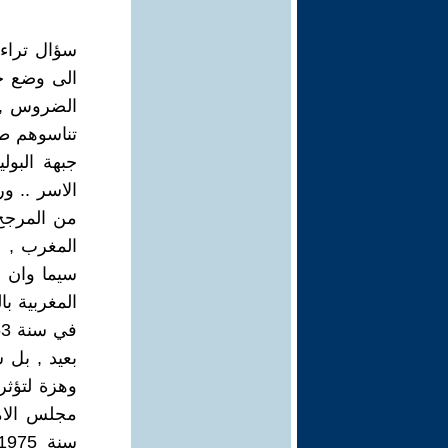
سؤال تراء
الى وضع ح
الضروس , خ
تناسوهم ط
جبهة البول
الاسر .. و
من المرجح 
المغرب , و
سيما وان ا
المغربية ب
بعيد , بل 
وهزة لتؤث
مجلس الامن