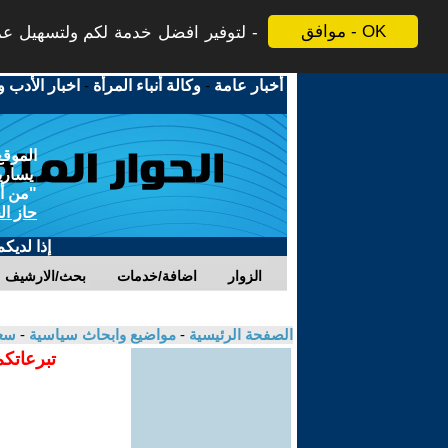
موافق - OK
لتوفير افضل خدمة لكم ولتسهيل عملي
أخبار عامة
-
وكالة أنباء المرأة
-
اخبار الأدب و
الموقع
يسارية
"من أج
حاز ال
إذا لديك
الزوار
اضافة/خدمات
بحث/الارشيف
الصفحة الرئيسية
-
مواضيع وابحاث سياسية
-
سعي
تبرعاتكم