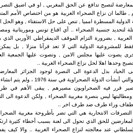
معارضة لتصبح تدافع عن الحق المغربي , او في اضيق التصرف
ام , طالما ان نزاع الصحراء الغربية هو من اختصاص الأمم المتح
الدولية المسطرة امميا , تنص على حل الاستفتاء , وهو الحل ال
ة لتحديد جنسية الصحراء .. أي اقناع تونس وموريتانية ومص
لعربية , بضرورة التزام الموقف الديمقراطي الأوربي الذي هو
فقط للمشروعية الدولية التي لا تعد قرآنا منزلا , بل يمكن 
رى يصوت عليها مجلس الامن , وتصوت عليها الجمعية العا
تصبح وحدها اهلا لحل نزاع الصحراء الغربية ..
ى الحياد بدل الدعوة الى النصرة لوجود الجزائر المعارضة
الصحراء , والتي أنشأت الدولة الصحراوية في سنة 6
صير قرر فيه الصحراويون مصيرهم , يبقى الأهم في طرق
ومطالبتها ليس بنصرة مغربية الصحراء , ولكن الدعوة الى التز
طفاف وراء طرف ضد طرف اخر ..
لتصرفات الانتحارية هي التي تضر بأطروحة مغربية الصحراء
لمعارضين للحق الذي تحول الى لعنة بسبب أخطاء كثيرة ارتكب
سلطاني عند معالجته لنزاع الصحراء الغربية .. والا كيف يف