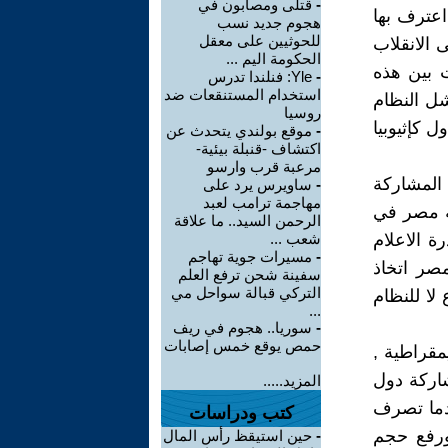
-
قتلى ومصابون في
اعترف بها
هجوم جديد نسب
للحوثيين على معقل
 الانقلاب
الحكومة اليم ...
ت بين هذه
-
Yle: فنلندا تدرس
استخدام المستنقعات ضد
شل النظام
روسيا
 كإثيوبيا
-
موقع بولندي يتحدث عن
اكتشاف -قنبلة بيئية-
مرعبة قرب وارسو
المشاركة
-
ساويرس يرد على
مهاجمة ترامب لعبد
كة مصر في
الرحمن السيد.. ما علاقة
ة الاعلام
شعب ...
-
مسيرات جوية تهاجم
صر اتخاذ
سفينة شحن ترفع العلم
التركي قبالة سواحل مي
لا للنظام
...
-
سوريا.. هجوم في ريف
حمص يوقع خمس إصابات
مقراطية ,
شاركة دول
المزيد.....
دما تصرف
كتب ودراسات
 ورفع حجم
-
حين استيقظ رأس المال