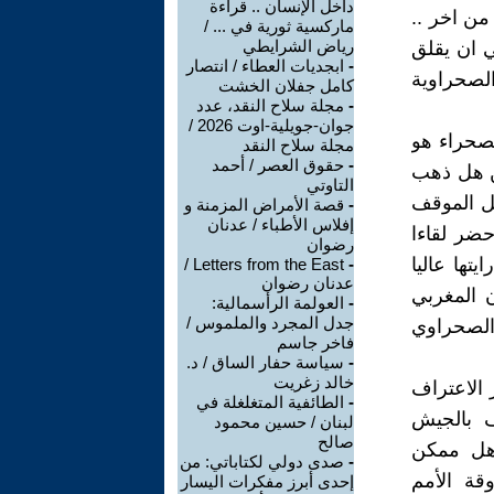
داخل الإنسان .. قراءة
 من اخر ..
ماركسية ثورية في ... /
رياض الشرايطي
ي ان يقلق
-
ابجديات العطاء / انتصار
لصحراوية
كامل جفلان الخشت
-
مجلة سلاح النقد، عدد
جوان-جويلية-اوت 2026 /
صحراء هو
مجلة سلاح النقد
-
حقوق العصر / أحمد
كن هل ذهب
التاوتي
خل الموقف
-
قصة الأمراض المزمنة و
إفلاس الأطباء / عدنان
حضر لقاءا
رضوان
Bruxell التي رفرفت رايتها عاليا
Letters from the East /
-
عدنان رضوان
ن المغربي
-
العولمة الرأسمالية:
جدل المجرد والملموس /
وبجانبهما الرئيس الصحراوي
فاخر جاسم
-
سياسة حفار الساق / د.
خالد زغريت
ة الصحراوية في يناير 2017 , ونشر الاعتراف
-
الطائفية المتغلغلة في
اعترف بالجيش
لبنان / حسين محمود
صالح
هل ممكن
-
صدى دولي لكتاباتي: من
قة الأمم
إحدى أبرز مفكرات اليسار