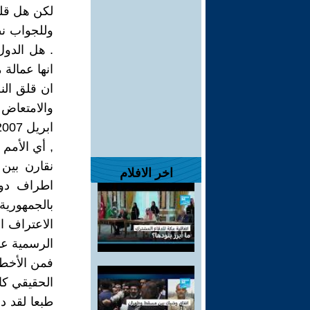
لكن هل قل
وللجواب ن
. هل الدو
انها عمالة 
ان قلق الن
والامتعاض 
, أي الأمم
نقارن بين
اخر الافلام
اطراف دول
بالجمهورية
الاعتراف ا
الرسمية عدد : 6539 / ينا
فمن الأخطر
الحقيقي كا
طبعا لقد د