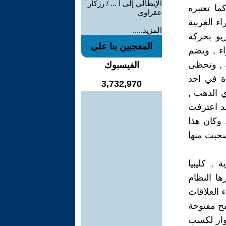
الإيطالي إلى أ ... / رزكار
ما تعتبره
عقراوي
ء الغربية
المزيد.....
ريو بحركة
المعجبين بنا على
اء , ويضم
ة , وتحظى
الفيسبوك
دة في احد
3,732,970
ي الذهب ,
د اعترفت
 , واعترفت بالشعب الصحراوي / القرار 34/37 / .. وكان هذا
حبت منها
 , كليبيا
ها النظام
 العلاقات
بح مفتوحة
حوار لكسب