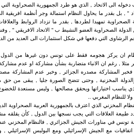
دخوله الى الاتحاد , الذي هو طرد الجمهورية الصحراوية التي 
د " , بل بقدر ما يحاول النظام استمالة وجر أنظمة افريقية الى
 الصحراوية تمهيدا لطردها , بقدر ما تزداد الروابط والعلاقا
 الدولة الصحراوية العضو النشيط ب " الاتحاد الافريقي " , وف
 الرشاوى التي دفعها في شكل استثمارات الى العديد من الدول
ام ان يركز هجومه فقط على تونس دون غيرها من الدول 
ر مثلا , رغم ان الانباء متضاربة بشأن مشاركة او عدم مشار
. فخبر المشاركة مصدره الجزائر , وخبر عدم المشاركة مصدر
لدولة المخزنية , وحتى تتضح الصورة جليا , يبقى من حق م
ي يناسب اختياراتها ويحقق مصالحها , وليس مستعدة للخضوع 
ولا للنظام المغربي ..
لنظام المخزني الذي اعترف بالجمهورية العربية الصحراوية الدي
 طبيعة العلاقات التي يجب نسجها بين الدول , كأن يقلقه م
ة تونس في مناورات الجيش الجزائري , فالنظام المخزني عن
اتفاقيات مع الجيش الإسرائيلي ومع البوليس الإسرائيلي ,