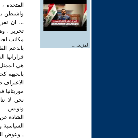
المتحدة ، 
واشنطن بجي
... ان تقر
تحرير , وه
مكاتب لجبهة
المزيد.....
بالدعم الق
قراراتها ال
هي الممثل
الاعتراف ض
موريتانيا في سن
نحن لا ننا
وتونس .. ل
الشاذة عن 
السياسية و
, وعوض الن