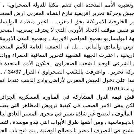
وتعتبره الأمم المتحدة التي تضم مكتبا للدولة الصحراوية ، ك
ش وحركة تحرير افريقية تنازع النظام المغربي ارض الصحرا
ير الخارجية الامريكية بحق المغرب , اعتبر منظمة البوليسا
و نفس موقف الاتحاد الأوربي الذي لا يعترف بمغربية الصحر
 البوليساريو بجميع العواصم الاوربية , وبجميع المدن الاوربي
انوني والمادي والمالي .. بل ان الجمعية العامة للأمم المتح
تاريخية , اعتبرت الجبهة الشعبية لتحرير الساقية الحمراء وواد
 الشرعي الوحيد للشعب الصحراوي . فتكون الأمم المتحدة ق
بالجبهة كحركة تحرير
دا على دخول الجيش المغربي لأراضي وادي الذهب عندما انس
ة 1979 ..
قش قيمة الدول المشاركة في المناورة العسكرية الجزائرية
كن يبقى الامر الصعب في كيفية ترويض المظاهر التي يعتبر
المألوف ، لتصبح غير شاذة تسير في مجرى المسير العادي لبناء
الدبلوماسية , ومن أهمها طرق الأبواب التي تبدو موصدة , لتص
شنج في التصرف المضر بالمصالح الوطنية , يتم فتح باب ال