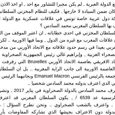
 الدولة العبرية , لم يكن مجبرا للتشاور مع احد , او اخذ الاذن
ن ضمن السيادة لا خارجها . فكيف للنظام المخزني السلطان
 دول عربية خاصة تونس في علاقات عسكرية مع الدولة ا
 بها السلطان المغربي محمد السادس ؟
سلطان المخزني في احدى خطاباته , ان اعتبر الموقف من ال
لاقات المغرب مع غيره من الدول , وبما فيها الاوربية .. ل
غربي بعيدا في رسم حدود علاقاته مع الاتحاد الأوربي من مد
صحراء الغربية , وإبراهيم غالي رئيس الجمهورية الصحراوية 
ضمن الاتحاد الافريقي بعاصمة الاتحاد الأوربي es
عاصمة الاوربية الى جانب الراية المغربية .. بل ان السلطا
حضر لقاء جمعه بالرئيس الفرنسي Emanuel Macron 
لي الدي اعترف بدولته محمد السادس شخصيا ..
وعندما اعترف محمد السادس بالدول
بالجريدة الرسمية عد 6539 / , يكون السلطان المغربي قد 
, واعترف بالشعب الصحراوي .. ونحن نطرح السؤال : 
بدولة دون الاعتراف بجيشها الذي تشاركه المفاوضات بأرو