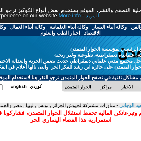
ة التصفح والنشر، الموقع يستخدم بعض أنواع الكوكيز نرجو النق
More info - المزيد
experience on our website
الفن
-
وكالة أنباء اليسار
-
وكالة أنباء العلمانية
-
وكالة أنباء العمال
-
وكا
الاقتصاد
-
اخبار الطب والعلوم
 الرئيسي لمؤسسة الحوار المتمدن
، علمانية، ديمقراطية، تطوعية وغير ربحية
ل مجتمع مدني علماني ديمقراطي حديث يضمن الحرية والعدالة الاجتم
حوار المتمدن على جائزة ابن رشد للفكر الحر والتى نالها أعلام في الفك
م مشاكل تقنية في تصفح الحوار المتمدن نرجو النقر هنا لاستخدام الموقع
كوردي
English
الاخبار
مراكز
الحوار المتمدن
د الوجاني
- مناورات مشتركة لجيوش الجزائر , تونس , ليبيا , مصر والجم
 وتبرعاتكن المالية تحفظ استقلال الحوار المتمدن، فشاركونا 
استمرارية هذا الفضاء اليساري الحر