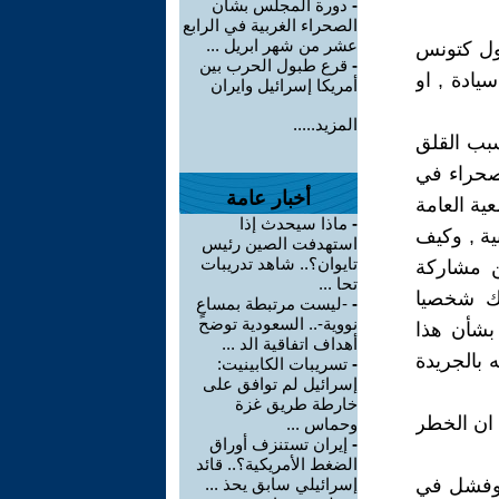
-
دورة المجلس بشأن
الصحراء الغربية في الرابع
عشر من شهر ابريل ...
ول كتونس
-
قرع طبول الحرب بين
ادة , او
أمريكا إسرائيل وايران
المزيد.....
سبب القلق
لصحراء في
أخبار عامة
معية العامة
-
ماذا سيحدث إذا
ية , وكيف
استهدفت الصين رئيس
تايوان؟.. شاهد تدريبات
ن مشاركة
تحا ...
لك شخصيا
-
-ليست مرتبطة بمساعٍ
نووية-.. السعودية توضح
 بشأن هذا
أهداف اتفاقية الد ...
 بالجريدة
-
تسريبات الكابينيت:
إسرائيل لم توافق على
خارطة طريق غزة
 ان الخطر
وحماس ...
-
إيران تستنزف أوراق
الضغط الأمريكية؟.. قائد
ق وفشل في
إسرائيلي سابق يحذ ...