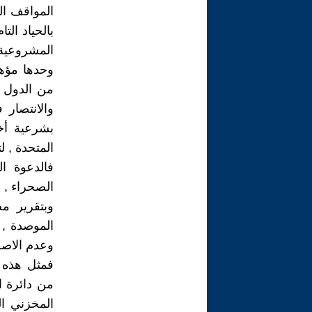
المواقف ال
بالحياد الت
المشروعية 
وحدها مؤهل
من الدول ا
والانتصار 
بشرعية أخ
المتحدة , ل
فالدعوة ال
وبتقرير م
الموصدة , 
وعدم الاص
فمثل هذه ا
من دائرة ا
المخزني ال