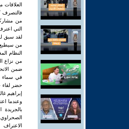
العلاقات مع
فالتصرف كا
من مشاركة
التي اعترف
لقد سبق لل
من سيطبع ع
النظام الم
من نزاع ال
في سماء ال
إبراهيم غا
الصحراوي 
الاعتراف 