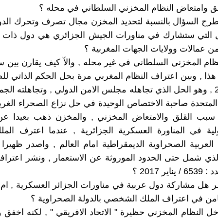
ق وامتعاض النظام المخزني السلطاني في محله ؟
طرح السؤال بالنسبة لتحديد المخزن مجال تصرف وتحرك الد
ل التي ستشارك في مناورات الجيش الجزائري هي دول ذات سي
من عمالات وولايات الجهات المغربية ؟
ظام المخزني السلطاني في غير محله , والاّ كيف يقارن بين 
هذا , وبين اعتراف النظام المغربي مرة بحل الحكم الذاتي ل
ابريل 2007 , وهو الحل الذي تجاهله مجلس الامن الدولي , وتجاهلته الج
 المتحدة صاحبة الاختصاص الوحيدة في حل نزاع الصحراء الغرب
 سبب القلق والامتعاض المخزني , والمخزن ذهب بعيدا ع
ية في المناورة العسكرية الجزائرية , عندما اعترف الم
 العربية الصحراوية الديمقراطية امام العالم , واصدر ظهيرا
لذي شمل حتى الحدود الموروثة عن الاستعمار , ونشر اعترافه
ير 2017 ؟
 هل مشاركة دول عربية في مناورات الجزائر العسكرية , ام
من في اعتراف الملك الشخصي بالدولة الصحراوية ؟
خل النظام المخزني حظيرة " الاتحاد الافريقي " , لكنه اخف