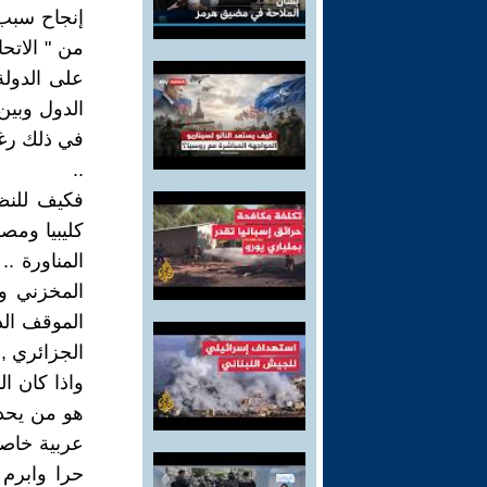
إنجاح سبب 
من " الاتحا
على الدولة
الدول وبين
في ذلك رغم
..
فكيف للنظ
كليبيا ومص
المناورة .
المخزني وا
الموقف الذ
الجزائري , 
واذا كان ا
هو من يحدد
عربية خاص
حرا وابرم 