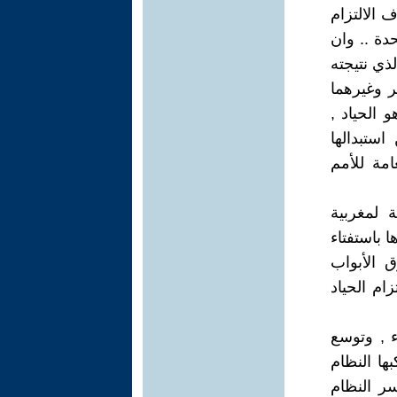
 الالتزام
دة .. وان
ذي نتيجته
ر وغيرهما
 الحياد ,
استبدالها
مة للأمم
 لمغربية
197 ، ولم يتم انشاءها باستفتاء
 الأبواب
ام الحياد
 , وتوسع
ها النظام
سر النظام