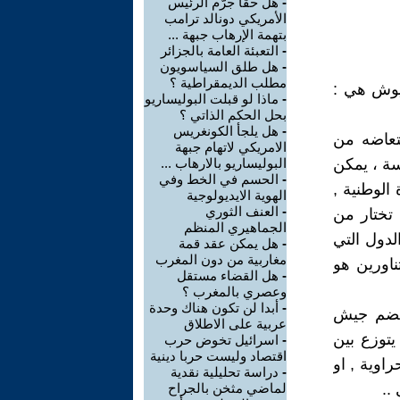
-
هل حقا جرّم الرئيس
الأمريكي دونالد ترامب
بتهمة الإرهاب جبهة ...
-
التعبئة العامة بالجزائر
-
هل طلق السياسويون
مطلب الديمقراطية ؟
يوش هي :
-
ماذا لو قبلت البوليساريو
بحل الحكم الذاتي ؟
-
هل يلجأ الكونغريس
متعاضه من
الامريكي لاتهام جبهة
ة ، يمكن
البوليساريو بالارهاب ...
-
الحسم في الخط وفي
الوطنية ,
الهوية الايديولوجية
-
العنف الثوري
 تختار من
الجماهيري المنظم
دول التي
-
هل يمكن عقد قمة
مغاربية من دون المغرب
ناورين هو
-
هل القضاء مستقل
وعصري بالمغرب ؟
-
أبدا لن تكون هناك وحدة
 تضم جيش
عربية على الاطلاق
يتوزع بين
-
اسرائيل تخوض حرب
اقتصاد وليست حربا دينية
اوية , او
-
دراسة تحليلية نقدية
..
لماضي مثخن بالجراح