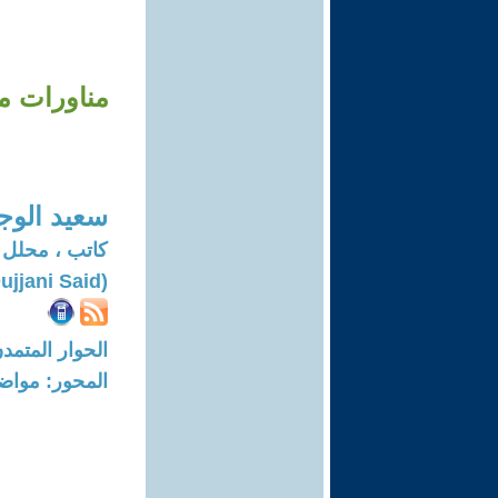
مناورات مش
سعيد الوج
كاتب ، محلل
(Oujjani Said)
الحوار المتمدن-العدد: 8337 - 5
المحور: مواض