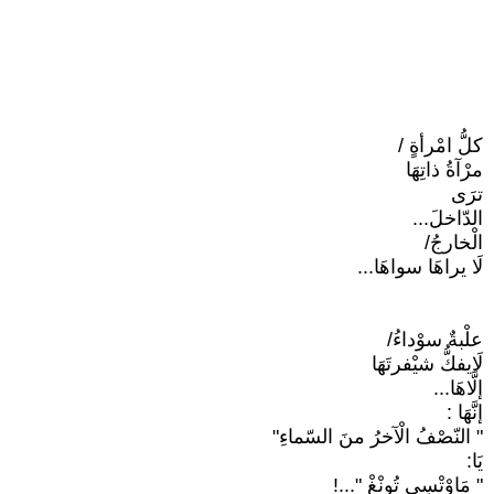
كلُّ امْرأةٍ /
مرْآةُ ذاتِهَا
ترَى
الدّاخلَ...
الْخارجُ/
لَا يراهَا سواهَا...
علْبةٌ سوْداءُ/
لَايفكُّ شيْفرتَهَا
إلَّاهَا...
إنَّهَا :
" النّصْفُ الْآخرُ منَ السّماءِ"
يَا:
" مَاوْتْسِي تُونْغْ "...!