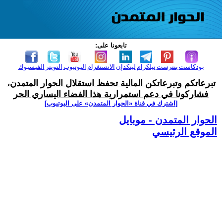
تابعونا على:
بودكاست
بنترست
تيلكرام
لينكدإن
الانستغرام
اليوتيوب
التويتر
الفيسبوك
تبرعاتكم وتبرعاتكن المالية تحفظ استقلال الحوار المتمدن،
فشاركونا في دعم استمرارية هذا الفضاء اليساري الحر
[اشترك في قناة ‫«الحوار المتمدن» على اليوتيوب]
الحوار المتمدن - موبايل
الموقع الرئيسي