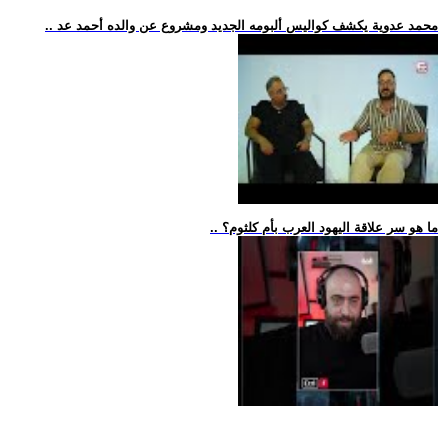
.. محمد عدوية يكشف كواليس ألبومه الجديد ومشروع عن والده أحمد عد
.. ما هو سر علاقة اليهود العرب بأم كلثوم؟