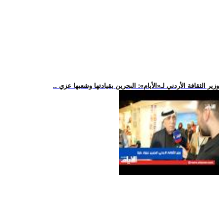
.. وزير الثقافة الأردني لـ«الأيام»: البحرين بقيادتها وشعبها عزي