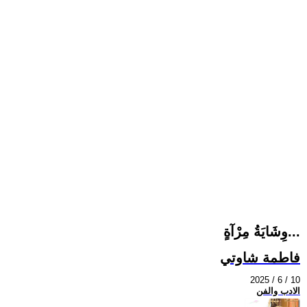
وِشَايَةُ مِرْآةٍ...
فاطمة شاوتي
2025 / 6 / 10
الادب والفن