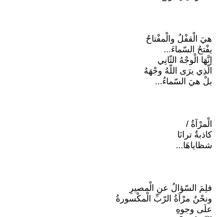
هيَ الْقفْلُ والْمفْتاحُ
يفْتحُ السّماءَ...
إنَّهَا الْوجْهُ الثّانِي
الّذِي يرَى اللّهُ وجْهَهُ
بلْ هيَ السّماءُ...
الْمرْآةُ /
كاذبةٌ ترانَا
شظاياهَا...
فلِمَ السّؤالُ عنِ الْمصيرِ
ونحْنُ مرْآةُ الرّبِّ الْمكْسورةُ
علَى وجوهِ