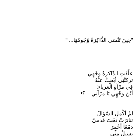
"حِينَ تَنْسَى الذَّاكِرَةُ وُجُوهَهَا... "
علّقَتِ الذّاكرةُ وجْهِي
تركتْنِي أبْحثُ عنْهُ
فِي مرْآةٍ الْغرباءِ:
أيْنَ وجْهِي يَا مرْآتِي... ؟!
لمْ أكْملِ السّؤالَ
تناثرَتْ تحْتَ قدميَّ
دمْعًا أحْمرَ
يسيلُ منِّي