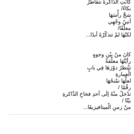
كانَتِ الذّاكرةُ تتقاطرُ
بكاءً/
شجَّ رأْسَهَا
أنينُ وجْهِي
معلّقًا/
لكنّهَا لمْ تتذكّرْهُ أبدًا...
كانَ منْ بيْنِ وجوهٍ
رأيْتُهَا معلّقةً
تنْتظرُ دوْرَهَا فِي بابٍ
الْعمارةِ
لعلَّهَا تمْنحُهَا
رقْمًا /
تدْخلُ منْهُ إلَى أحدِ فخاخِ الذّاكرةِ
بيْتًا /
منْ زمنِ الْميتافيزيقَا...