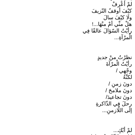
لمْ أعْرفْ
كيْفَ أوقفُ النّزيفَ
ولَا كيْفَ سالَ
هلْ منِّي أمْ منْهَا...!
رأيْتُ السّؤالَ عالقًا فِي
الْمرْآةِ...
نظرْتُ منْ جديدٍ
رأيْتُ الْمرْآةَ
وجْهِي /
لكنَّهُ
دونَ زمنِ /
دونَ ملامحَ /
دونَ تجاعيدَ/
رحلَ فِي الذّاكرةِ
إلَى اللّازمنِ...
لمْ أبْكِ...