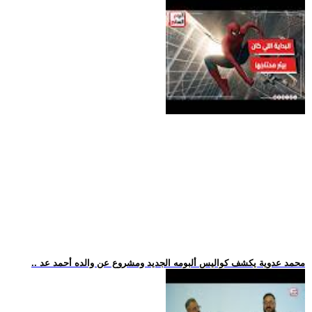
.. محمد عدوية يكشف كواليس ألبومه الجديد ومشروع عن والده أحمد عد