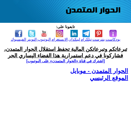
تابعونا على:
بودكاست
بنترست
تيلكرام
لينكدإن
الانستغرام
اليوتيوب
التويتر
الفيسبوك
تبرعاتكم وتبرعاتكن المالية تحفظ استقلال الحوار المتمدن،
فشاركونا في دعم استمرارية هذا الفضاء اليساري الحر
[اشترك في قناة ‫«الحوار المتمدن» على اليوتيوب]
الحوار المتمدن - موبايل
الموقع الرئيسي