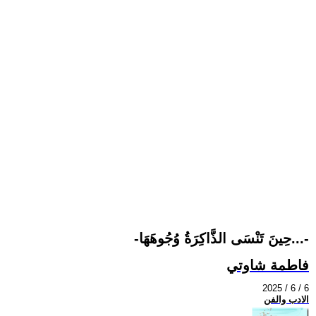
-حِينَ تَنْسَى الذَّاكِرَةُ وُجُوهَهَا...-
فاطمة شاوتي
2025 / 6 / 6
الادب والفن