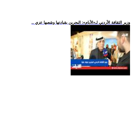
.. وزير الثقافة الأردني لـ«الأيام»: البحرين بقيادتها وشعبها عزي