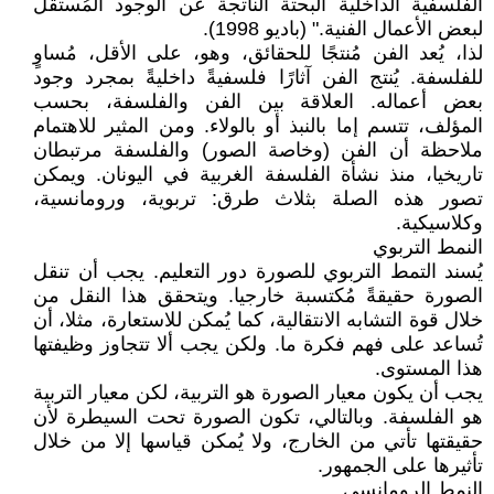
الفلسفية الداخلية البحتة الناتجة عن الوجود المُستقل
لبعض الأعمال الفنية." (باديو 1998).
لذا، يُعد الفن مُنتجًا للحقائق، وهو، على الأقل، مُساوٍ
للفلسفة. يُنتج الفن آثارًا فلسفيةً داخليةً بمجرد وجود
بعض أعماله. العلاقة بين الفن والفلسفة، بحسب
المؤلف، تتسم إما بالنبذ ​​أو بالولاء. ومن المثير للاهتمام
ملاحظة أن الفن (وخاصة الصور) والفلسفة مرتبطان
تاريخيا، منذ نشأة الفلسفة الغربية في اليونان. ويمكن
تصور هذه الصلة بثلاث طرق: تربوية، ورومانسية،
وكلاسيكية.
النمط التربوي
يُسند التمط التربوي للصورة دور التعليم. يجب أن تنقل
الصورة حقيقةً مُكتسبة خارجيا. ويتحقق هذا النقل من
خلال قوة التشابه الانتقالية، كما يُمكن للاستعارة، مثلا، أن
تُساعد على فهم فكرة ما. ولكن يجب ألا تتجاوز وظيفتها
هذا المستوى.
يجب أن يكون معيار الصورة هو التربية، لكن معيار التربية
هو الفلسفة. وبالتالي، تكون الصورة تحت السيطرة لأن
حقيقتها تأتي من الخارج، ولا يُمكن قياسها إلا من خلال
تأثيرها على الجمهور.
النمط الرومانسي