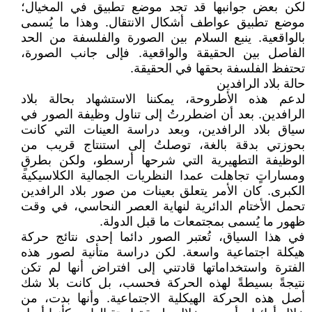
لكن بعض جوانبها قد تجد موضع تطبيق في المخيال؛
موضع تطبيق عواطف أشكال الانتقال. وهذا ما يُسمى
بالواقعية. ينبع السلام بين الصورة والفلسفة من الحد
الفاصل بين الحقيقة والواقعية. فإلى جانب الصورة،
تحتفظ الفلسفة بحقها في الحقيقة.
حالة بلاد الرافدين
لدعم هذه الأطروحة، يمكننا الاستشهاد بحالة بلاد
الرافدين. بعد أن اضطررتُ إلى تناول وظيفة الصور في
سياق بلاد الرافدين، وبعد دراسة العينات التي كانت
بحوزتي بدقة بالغة، توصلتُ إلى استنتاج قريب من
الوظيفة التطهيرية التي شرحها أرسطو، ولكن بطرقٍ
ومساراتٍ تجاهلت عمدا النظريات الجمالية الكلاسيكية
الكبرى. كان الأمر يتعلق بعينات من صور بلاد الرافدين
تحمل الأختام الدائرية لنهاية العصر النحاسي، في وقت
ظهور ما يُسمى بمجتمعات ما قبل الدولة.
في هذا السياق، تُعتبر الصور دائما إحدى نتائج حركة
هيكلة اجتماعية واسعة. لكن دراسة متأنية لصور هذه
الفترة واستخداماتها قادتني إلى افتراض أنها لم تكن
نتيجةً بسيطةً لهذه الحركة فحسب، بل كانت بلا شك
أصل هذه الحركة الهيكلية الاجتماعية. وأنها بدت، من