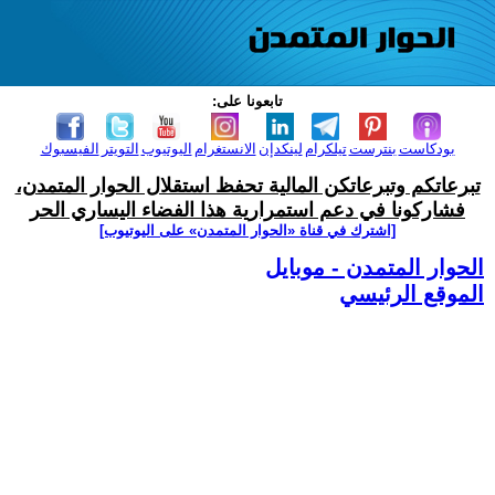
تابعونا على:
بودكاست
بنترست
تيلكرام
لينكدإن
الانستغرام
اليوتيوب
التويتر
الفيسبوك
تبرعاتكم وتبرعاتكن المالية تحفظ استقلال الحوار المتمدن،
فشاركونا في دعم استمرارية هذا الفضاء اليساري الحر
[اشترك في قناة ‫«الحوار المتمدن» على اليوتيوب]
الحوار المتمدن - موبايل
الموقع الرئيسي