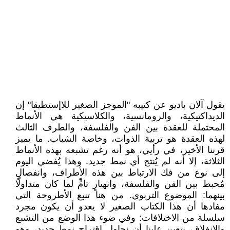
يقول آلان باديو عن كتيبه "الموجز الصغير للاإستطيقا" إن
الديداكتيكية، والرومانسية، والكلاسيكية هي الأنماط
المحتملة للعقدة بين الفن والفلسفة، والطرف الثالث
لهذه العقدة هو تربية الذوات، وخاصة الشباب. ما يميز
قرننا الأخير، في رأيي، هو أنه رغم تشبعه بهذه الأنماط
الثلاثة، إلا أنه لم يُنتج أي نمط جديد. وهذا يُفضي اليوم
إلى نوع من فك الارتباط بين هذه الأطراف، وانفصالٍ
مُحبط بين الفن والفلسفة، وانهيارٍ تامٍّ لما كان متداولًا
بينهما: الموضوع التربوي. من هنا تنبع الأطروحة التي
مفادها أن هذا الكتاب الصغير لا يعدو أن يكون مجرد
سلسلة من الاختلافات: وفي ضوء هذا الوضع من التشبع
والانغلاق، يتعين علينا أن نحاول اقتراح نمط جديد، وهو