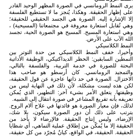
يرى النمط الرومانسي في الصورة المظهر الوحيد القادر
على إظهار الحقيقة. وهكذا، يُنجز ما لا تستطيع الفلسفة
إلا الإشارة إليه. الصورة هي الجسد الحقيقي للحقيقة؛
وهي تُقابل استعارة معروفة في مجتمعاتنا (المسيحية) ،
وهي استعارة المسيح. المسيح هو الصورة الحية، تجسد
الله الآب على الأرض.
النمط الكلاسيكي
وأخيرا، خفف النمط الكلاسيكي من حدة التوتر بين
النمطين السابقين: الحظر الديداكتيكي، الوظيفة الأداتية
البحتة للصورة في خدمة التربية، والفلسفة بالتالي،
والتمجيد الرومانسي. كان أرسطو هو صاحب هذا
الاختزال. الصورة في حد ذاتها عاجزة عن قول الحقيقة،
لكن هذه ليست مشكلة، لأن ذلك في النهاية ليس من
وظيفتها. يتعلق الأمر بشيء آخر: التطهير، الذي يُمكن
تعريفه بأنه تفريغ المشاعر في صورة انتقال إلى الشبيه.
لذلك، فإن معيار الصورة هو فائدتها في علاج آلام الروح.
يترتب على ذلك أن دور الصورة سيكون، بلا شك،
الإرضاء، وليس إنتاج الحقيقة. فالإرضاء لا يأخذ من
الحقيقة إلا ما يُمكّن من إطلاق عملية التماهي، أي شظايا
الحقيقة. الحقيقة، في الواقع، كيانٌ مُجرّد من كل حقيقة،