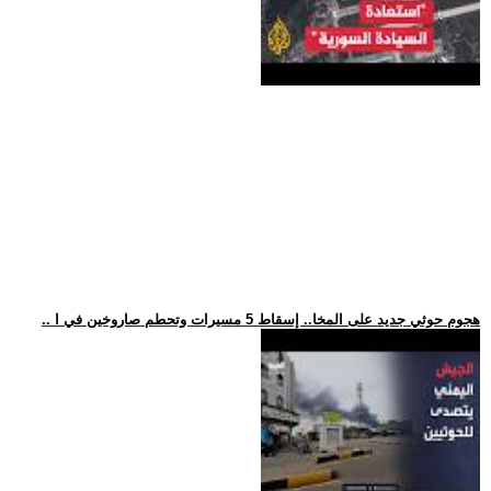
.. هجوم حوثي جديد على المخا.. إسقاط 5 مسيرات وتحطم صاروخين في ا