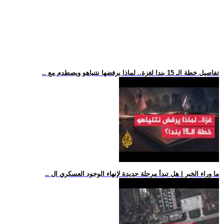
.. تفاصيل خطة الـ 15 بندا لغزة.. لماذا يرفضها نتنياهو ويصطدم مع
.. ما وراء الخبر | هل تبدأ مرحلة جديدة لإنهاء الوجود العسكري ال