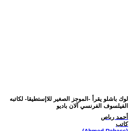
لوك باشلو يقرأ -الموجز الصغير للاإستطيقا- لكاتبه
الفيلسوف الفرنسي آلان باديو
أحمد رباص
كاتب
(Ahmed Rabass)