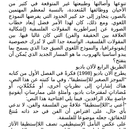
تنوعها وأصالتها وطبيعتها غير المتوقعة في كثير من
الأحيان ووظائفها المُتعددة، بالنسبة لمعظم المهتمين
بالصور، يتجاوز إلى حد كبير الحدود التي يفرضها النموذج
اللغوي. ومع ذلك، كان لهذا الأمر فضل إبعاد خطاب
الصورة عن إمبراطورية المقولات الفلسفية (إشكالية
العلاقة بين الحقيقة والفن) التي كان غالبا فيها. بين
المقولات الفلسفية، الواسعة جدا التي لا تُدرك خصوصية
إيقونوغرافيا، والنموذج اللغوي الضيق جدا الذي يسمح بما
يبدو أساسيا بالهروب، ما هو المسار الجديد الذي يُمكن أن
ينفتح؟
الطريق الرابع لآلان باديو
يطرح آلان باديو (1998) فكرةً في الفصل الأول من كتابه
"الموجز الصغير للاإستطيقا"، وفي ما كتبته عن هذا النص،
هناك إشاراتٍ إلى نظرياتٍ أخرى، أو مُكمِّلاتٍ، أو
مُضاداتٍ لمقترحات باديو، وأمثلةٍ على ممارساتٍ أيقونيةٍ
خاصةٍ ببلاد الرافدين. فيما يلي افتتاحية هذا النص:
"أعني بـ"اللاإستطيقا" علاقةً بين الفلسفة والفن، لا تدعي
بأي حال، على افتراض أن الفن في حد ذاته مُنتجٌ
للحقائق، جعله موضوعا للفلسفة.
على عكس التأمل الإستيطيقي، تصف اللاإستطيقا الآثارَ