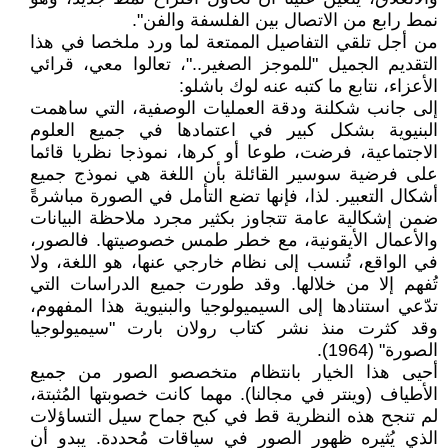
نمط رابع من الاتصال بين الفلسفة والفن".
من أجل تلقي التفاصيل الممتعة لما ورد ملخصا في هذا
التقديم الجميل "للموجز الصغير.."، تعالوا معي، قرائي
الأعزاء، نتابع ما كتبه عنه لوك باشلو:
إلى جانب شكلنة ودقة العمليات الوصفية، التي ساهمت
البنيوية بشكل كبير في اعتمادها في جميع العلوم
الاجتماعية، فرضت، طوعا أو كرها، نموذجا نظريا قائما
على فرضية سوسير القائلة بأن اللغة هي نموذج جميع
أشكال التعبير. لذا، فإنها تضع التأمل في الصورة مباشرةً
ضمن إشكالية عامة تتجاوز بكثير مجرد ملاحظة البيانات
والأعمال الأيقونية، مع خطر طمس خصوصيتها. فالصور،
في الواقع، تُنسب إلى نظام خارجي عنها، هو اللغة، ولا
تُفهم إلا من خلالها. وقد طورت جميع الدراسات التي
تدّعي استنادها إلى السيميولوجيا والبنيوية هذا المفهوم،
وقد كثرت منذ نشر كتاب رولان بارت "سيميولوجيا
الصورة" (1964).
أحيى هذا الخيار بانتظام متخصصو الصور من جميع
الأطياف (وينتر في مجالنا). مهما كانت خصوبتها المُثبتة،
لم تنجح هذه النظرية قط في كبح جماح سيل التساؤلات
الذي يُثيره ظهور الصور في سياقات مُحددة. يبدو أن