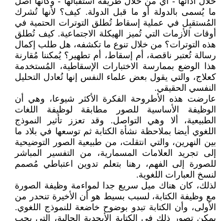
خلال أدائها - أي من خلال طريقة استقبالها - وكأنها أصل
ما يُسمى بالدولة أو ما قبل الدولة. كيف؟ لأنها تُشرك
المُستقبِل في عملية إسقاط تُطلق التوترات الحتمية في
أوقات الأزمات التي تُميز الهيكلة الاجتماعية. كيف تُطلق
هذه التوترات؟ من خلال تنوع ما تكشفه، هل طلب إكمال
رسالة تُعتبر ناقصة، أم إسقاط، أم تطهير؟ يُمكننا مُقارنة
هذا الوضع بممارسة الاختبارات الإسقاطية، المُستخدمة
كعلاج، والتي يقول بعض علماء النفس إنها تُعادل التحليل
النفسي الحقيقي.
عارضت هذه الأطروحة الفكرة الأكثر شيوعا، وهي أن
الوظيفة الأساسية للصور مطابقة لوظيفة اللغات
الطبيعية، ألا وهي التواصل. وقد تعزز تأثير النموذج
اللغوي أيضا بملاحظة نشأة الكتابة ثم توسعها في بلاد ما
بين النهرين، والتي انتقلت، من طبيعية الصور التوضيحية
إلى تجريد العلامات المسمارية، من التفسير المباشر
للصورة إلى الفهم، رهنا بتعلم تدوين اعتباطي مُصمم
لنسخ العبارات اللغوية.
لذلك، كان هناك ميل سريع جدا لمواءمة وظيفة الصورة
مع وظيفة الكتابة، لسبب بسيط هو أن الأخيرة تنحدر من
الأولى، وأن الكتابة تبدو بوضوح خاضعة للنموذج اللغوي.
يمكن تصور ذلك في الكتابة الأبجدية الحالية، التي يجب