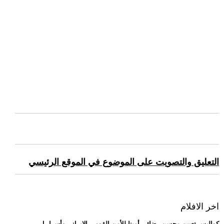
التعليق والتصويت على الموضوع في الموقع الرئيسي
اخر الافلام
.. كواليس تعيين محسن رضائي أمينا للأمن القومي الإيراني وأسرار ل