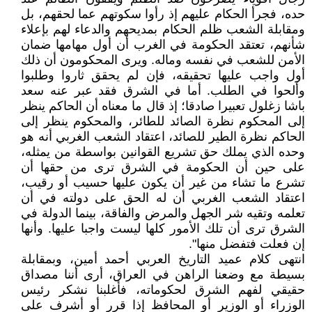
حده، فجرأ الحكام عليهم إذ رأوا سكوتهم عما لحقهم، بل
ومقابلة الشعب ظلم الحكام بمديحهم والدعاء لهم بإعلاء
شأنهم، تعتقد الحكومة في الغرب أن أول مهامها ضمان
الأمن للشعب في نفسه وماله. ويرى المحكومون أن ذلك
أول واجب عليها تحقيقه، فإن لم يحقق ثاروا وطلبوا
وألحوا في الطلب. أما في الشرق فقد عبر عنه سعد
باشا زغلول تعبيرا صادقا؛ إذ قال ما معناه أن الحاكم ينظر
إلى المحكوم نظرة الصائد للطائر، والمحكوم ينظر إلى
الحاكم نظرة الطير للصائد، اعتقاد الشعب الغربي أنه هو
وحده الذي يملك حق تشريع القوانين بواسطة من يمثله،
على حين أن الحكومة في الشرق ترى من حقها أن
تشرع ما تشاء من غير أن يكون عليها حسيب أو رقيب،
اعتقاد الشعب الغربي أن له الحق على دولته في أن
تعلمه وتقيه شر الجهل والمرض والفاقة، بينما الدولة في
الشرق ترى أن تلك الأمور كلها ليست واجبا عليها. وأنها
إن فعلت فتفضل منها".
انتهى كلام عميد التاريخ العربي أحمد أمين، وبمقابلة
بسيطة مع وضعنا الراهن في العراق، أرى أننا مصداق
حقيقي لفهم الشرق لحكوماته، فأغلبنا نشكر رئيس
الوزراء أو الوزير أو المحافظ إذا قرر أو أشرف على