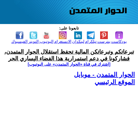
تابعونا على:
بودكاست
بنترست
تيلكرام
لينكدإن
الانستغرام
اليوتيوب
التويتر
الفيسبوك
تبرعاتكم وتبرعاتكن المالية تحفظ استقلال الحوار المتمدن،
فشاركونا في دعم استمرارية هذا الفضاء اليساري الحر
[اشترك في قناة ‫«الحوار المتمدن» على اليوتيوب]
الحوار المتمدن - موبايل
الموقع الرئيسي