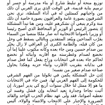
توزيع منحة أو تبليط شارع أو بناء مدرسة أو جسر أو
ترميم بناية قديمة، في الوقت الذي يرى الغربي أن ذلك
من واجباتهم كممثلين له في أداء السلطة، نرى نحن
الشرقيون بصورة عامة والعراقيون بصورة خاصة أن ذلك
منة وكرم ينبغي أن نشكرهم عليه، ومن هنا تبدأ المشكلة
إذ يتصور الرئيس أو الوزير أو المحافظ الذي أصبح رئيسا
أو وزيرا بأصواتنا الانتخابية أنه صار ملكا منصبا من السماء
يقرّب المداحين ويبّعد المنتقدين وبالتالي يسقط في وحل
من كان قبله، والطامة الكبرى أن العراقي لا زال يخيّر
بين صدام حسين ومن جاء بعده وكأنه مكتوب علينا إما أن
نخضع لصدام وغطرسته مع أقاربه وأبنائه أو نخضع
لحاكم جاء بعده في انتخابات وراح يفعل كما فعل صدام
في بداياته بتقريب الأقارب وأبناء حزبه وهكذا يحاول
صناعة صدام صغير من نفسه!
إذن حل المشكلة يكمن في تحّولنا من الفهم الشرقي
للحكومة إلى الفهم الغربي لها، فمن جاء في الانتخابات
ما هو إلا ممثل لنا خلال سنوات أربع كي يدير أمورنا، إن
أثبت نجاحا وجدارة نعيد انتخابه وإن فشل وفسد لن
نعطيه أصواتنا، فقد ولّى عهد نظام الحزب الواحد والقائد
الضرورة والإجبار على الانتخاب والانتماء والولاء، أليس