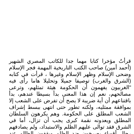
قرأتُ مؤخرا كتابا مهما جدا للكاتب المصري الشهير
(أحمد أمين) صاحب الكتب التاريخية المهمة فجر الإسلام
وضحى الإسلام وظهر الإسلام وغيرها ، قرأت في كتابه
(الشرق والغرب) توصيفا جميلا وتحليلا هاما رأى فيه
"الغربيون يفهمون أن الحكومة هيئة تمثلهم، وترعى
مصالحهم، نعم إن هذا المعنى بدأ بسيطا عندهم، بدأ
باقتناعهم أن أية ضريبة لا يصح أن تفرض على الشعب إلا
بموافقة ممثليه، ولكنه تطور حتى انتهى ببسط إشراف
الشعب المطلق على الحكومة. وهم يكرهون السلطان
المطلق ويعدونه نقمة كبرى يجب أن تزال، أما في
الشرق فقد توالى عليهم الظلم والاستبداد، ولم يصادفهم
رجال أقوياء يصرخون ضد الظلم ويقفون الظالم عند