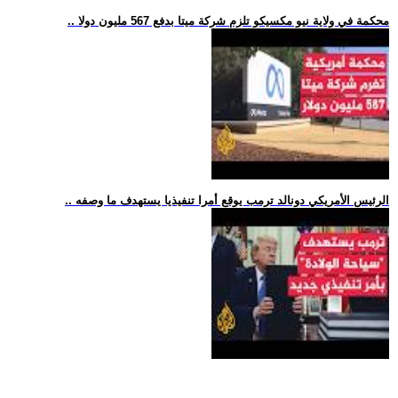
.. محكمة في ولاية نيو مكسيكو تلزم شركة ميتا بدفع 567 مليون دولا
.. الرئيس الأمريكي دونالد ترمب يوقع أمرا تنفيذيا يستهدف ما وصفه