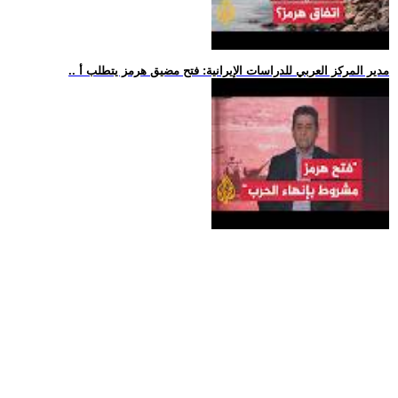
.. مدير المركز العربي للدراسات الإيرانية: فتح مضيق هرمز يتطلب أ