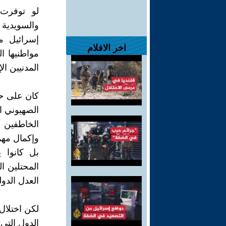
لو توفرت 
والسويدية
إسرائيل 
اخر الافلام
مواطنيها ا
المدنيين ال
كان على حك
الصهيوني ا
الخاطفين 
وإكمال مهمت
بل كانوا 
المحتلين ا
العدل الدول
لكن اختلال
الدول التي