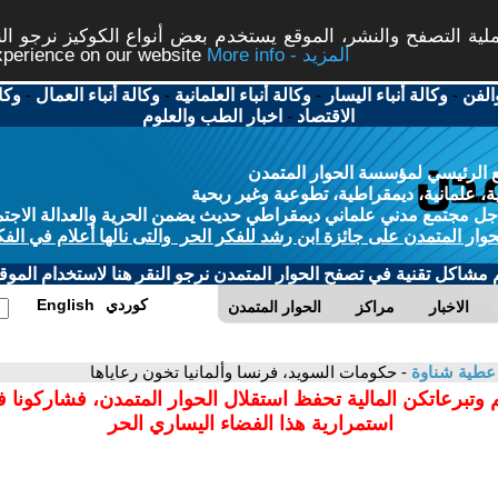
ة التصفح والنشر، الموقع يستخدم بعض أنواع الكوكيز نرجو النق
More info - المزيد
experience on our website
الفن
-
وكالة أنباء اليسار
-
وكالة أنباء العلمانية
-
وكالة أنباء العمال
-
وكا
الاقتصاد
-
اخبار الطب والعلوم
 الرئيسي لمؤسسة الحوار المتمدن
، علمانية، ديمقراطية، تطوعية وغير ربحية
ل مجتمع مدني علماني ديمقراطي حديث يضمن الحرية والعدالة الاجتم
حوار المتمدن على جائزة ابن رشد للفكر الحر والتى نالها أعلام في الفك
م مشاكل تقنية في تصفح الحوار المتمدن نرجو النقر هنا لاستخدام الموقع
كوردي
English
الاخبار
مراكز
الحوار المتمدن
 عطية شناوة
- حكومات السويد، فرنسا وألمانيا تخون رعاياها
 وتبرعاتكن المالية تحفظ استقلال الحوار المتمدن، فشاركونا 
استمرارية هذا الفضاء اليساري الحر