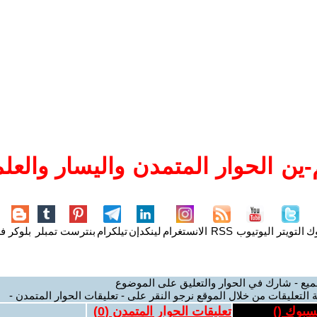
ين الحوار المتمدن واليسار والعلم
وك
التويتر
اليوتيوب
RSS
الانستغرام
لينكدإن
تيلكرام
بنترست
تمبلر
بلوكر
فل
ميع - شارك في الحوار والتعليق على الموضوع
 التعليقات من خلال الموقع نرجو النقر على - تعليقات الحوار المتمدن -
يسبوك (
)
تعليقات الحوار المتمدن (
0
)