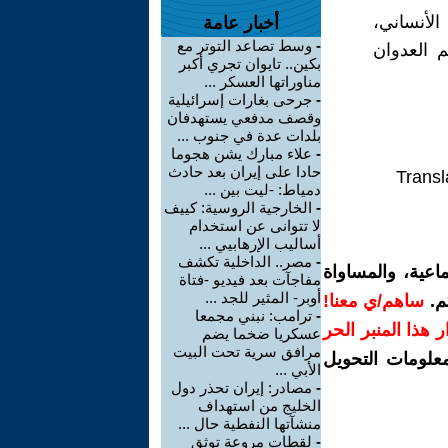
الأنساني،
أخبار عامة
-
وسط تصاعد التوتر مع
م العدوان
بكين.. تايوان تجري أكبر
مناوراتها العسكر ...
-
جرحى بغارات إسرائيلية
وقصف مدفعي يستهدفان
بلدات عدة في جنوب ...
-
علاء مبارك يشن هجوما
حادا على إيران بعد حادث
Transl
دمياط: -ليت بين ...
-
الخارجية الروسية: كييف
لا تتوانى عن استخدام
أساليب الإرهابيي ...
-
مصر.. الداخلية تكشف
اعية، والمساواة
مفاجآت بعد فيديو -فتاة
أوبر- المثير للجد ...
م.
ساهم/ي معنا!
-
ترامب: نبني مجمعا
رار هذا المنبر الحر
عسكريا ضخما يضم
مرافق سرية تحت البيت
معلومات التحويل
الأبي ...
-
مصادر: إيران تحذر دول
الخليج من استهداف
منشآتها النفطية حال ...
-
لقطات مروعة توثق