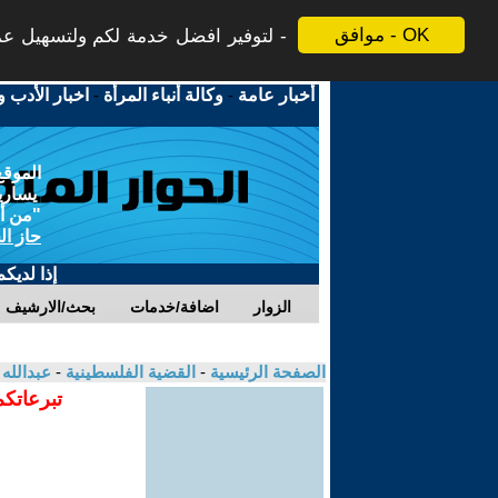
موافق - OK
لتوفير افضل خدمة لكم ولتسهيل عملي
أخبار عامة
-
وكالة أنباء المرأة
-
اخبار الأدب و
الموقع
يسارية
"من أج
حاز ال
إذا لديك
الزوار
اضافة/خدمات
بحث/الارشيف
الصفحة الرئيسية
-
القضية الفلسطينية
-
عبدالله
تبرعاتكم