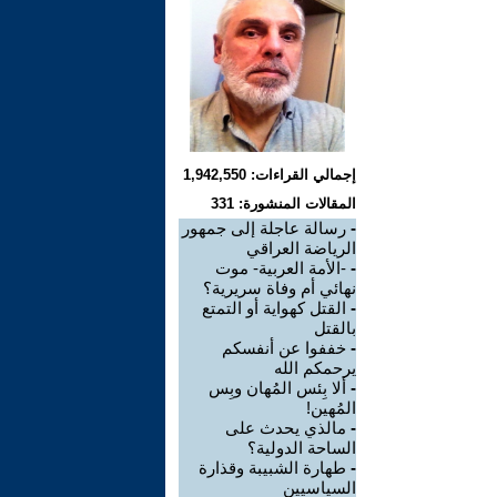
إجمالي القراءات: 1,942,550
المقالات المنشورة: 331
-
رسالة عاجلة إلى جمهور
الرياضة العراقي
-
-الأمة العربية- موت
نهائي أم وفاة سريرية؟
-
القتل كهواية أو التمتع
بالقتل
-
خففوا عن أنفسكم
يرحمكم الله
-
ألا بِئس المُهان وبِس
المُهين!
-
مالذي يحدث على
الساحة الدولية؟
-
طهارة الشبيبة وقذارة
السياسيين