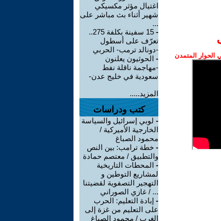
اغتيال مؤثر مكسيكي
شهير أثناء بث مباشر على
...
-
15 سفينة بكلفة 275..
تعرّف على أسطول
-دونالد ترمب- الحربي
الحوار المتمدن
-
الحوثيون يعلنون
-مهاجمة ناقلة نفط
سعودية في خليج عدن-
المزيد.....
كتب ودراسات
-
لوبي إسرائيل والسياسة
الخارجية الأميركية /
محمود الصباغ
-
خطة ترامب: بين النص
والتطبيق / معتصم حمادة
-
المحطات التاريخية
لمشاريع التوطين و
التهجير التصفوية لقضيتنا
... / غازي الصوراني
-
إبادة التعليم: الحرب
على التعليم من غزة إلى
الغرب / محمود الصباغ