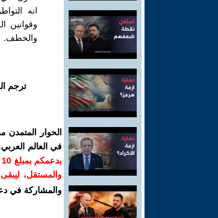
انه التواط
وقوانين ال
والخطف.
ترجم ال
الحوار المتمدن م
في العالم العربي
ب
والمستقل، ليبقى ص
والمشاركة في دع