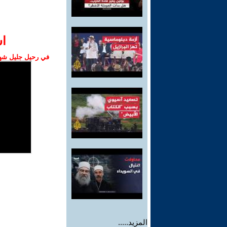
ا‫
في رحيل جليل شهبا
المزيد.....