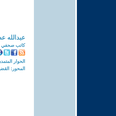
عبدالله ع
كاتب صحفي و
الحوار المتمدن-العدد: 8368 - 5
المحور: القضي