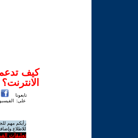
كيف تدعم-
الانترنت؟
تابعونا
على:
الفيسب
رأيكم مهم للج
للاطلاع وإضافة
تعليقات الف