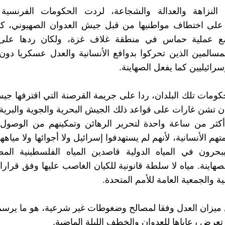
النزاهة والعدالة والشجاعة، لردت الحكومات الفرنسية وا
 على اختطاف مواطنيها من قبل جيش العدوان الصهيوني، كم
مع عملية حماس في منطقة غلاف غزة، ولكان ردها على
لمسالمين الذين تحركوا بدوافع الأنسانية والعدل عسكريا دو
إسرائيليين كما يفعل الصهاينة.
ومات تلك البلدان، ردا على جريمة القرصنة التي اقترفها جي
ن تشن غارات على قواعد ذلك الجيش البحرية والجوية والبرية،
أكثر من ساعة واحدة لتحرير الرهائن وتمكينهم من الوصول 
هم الأنسانية، لأنهم لم يستهدفوا إسرائيل ولا أجوائها ولا مياهها 
يبحرون في المياه الدولية قاصدين المياه الفلسطينية الم
لصهاينة. مياه لا سلطة قانونية للكيان الغاصب عليها وفق قرا
ية والجمعية العامة للأمم المتحدة.
 ميزان العدل وفقا لمصالح وضغوطات غير شرعية، هو ما يرس
 تعرض رعاياها للعدوان والخطف الليلة الماضية.