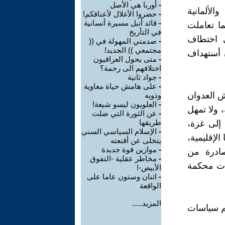
-
أوربا هي الأصل
لألمانية
-
حضروا الأغلال لأعناقكم!
-
قائد أنبل مسيرة أنسانية
ا تعاملت
في التأريخ
 اختطاف
-
صدمتي المهولة في ((
مجتمعي )) الجديد!
ن أستهداف
-
متى يحول العراقيون
اختلافهم الى رحمة؟
-
جواد ثانية
-
على هامش حياة معاوية
ش العدوان
وذويه
-
العلويون ليسو شيعة!
 ولا تمهل
-
عن الثورة التي ضلت
طريقها
إلى غزة،
-
الإسلام السياسي السني
الإقليمية،
يتخلى عن أقنعته
-
موازين قوة جديدة
صادرة من
-
مخاطر عقلية -التفوق
رات محكمة
الأبيض-!
-
اثنان وستون عاما على
الواقعة
المزيد.....
م سياسات