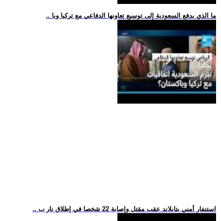
.. ما الذي يدفع السعودية إلى توسيع تعاونها الدفاعي مع تركيا وبا
.. استنفار أمني بتايلاند عقب مقتل وإصابة 22 شخصا في إطلاق نار ب