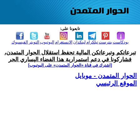
تابعونا على:
بودكاست
بنترست
تيلكرام
لينكدإن
الانستغرام
اليوتيوب
التويتر
الفيسبوك
تبرعاتكم وتبرعاتكن المالية تحفظ استقلال الحوار المتمدن،
فشاركونا في دعم استمرارية هذا الفضاء اليساري الحر
[اشترك في قناة ‫«الحوار المتمدن» على اليوتيوب]
الحوار المتمدن - موبايل
الموقع الرئيسي