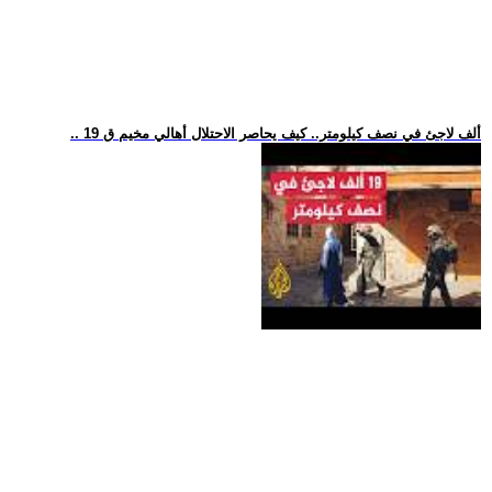
.. 19 ألف لاجئ في نصف كيلومتر.. كيف يحاصر الاحتلال أهالي مخيم ق