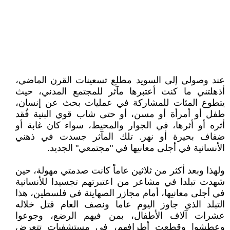
عند وصولي إلى السويد مطلع تسعينات القرن الماضي،
أذهلتني ما كنت أعتبرها مآثر للمجتمع المدني، حيث
يتطوع المئات للمشاركة في عمليات بحث عن إنسان،
طفل أو أمرأة أو مسن، أو حتى شاب قوي البنية فُقد
أثره أو أثرها، في الجوار والمحيط، سواء كان غابة أو
ضفاف بحيرة أو نهر. تلك المآثر جسدت في ذهني
الأنسانية في أجلى معانيها في "مجتمعي" الجديد.
ولهذا وبعد أكثر من ثلاثين عاماً كانت صدمتي مهولة، حين
شهدت تبلدا في مشاعر من اعتبرتهم تجسيدا للأنسانية
في أجلى معانيها، أمام مجازر الصهاينة في فلسطين، هذا
التبلد الذي جاوز اليوم عاما ونصف العام قتل خلاله
عشرات آلاف الأطفال، بمن فيهم الرضع، وجوعوا
وعطشوا وقطعت أطرافهم، في مستشفيات تتعرض