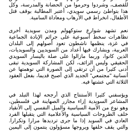
للقصف، وشردوا وحرموا من الحضانة والمدرسة، وكل
هذا بتواطئ رسمي سويدي، أعتبر المطالبة بوقف قتل
الأطفال، انخراط في الأرهاب ومعاداة السامية.
نعم تشهد شوارع ستوكهولم ومدن سويدية أخرى
تظاهرات سخط أسبوعية على جرائم الإبادة الجماعية
في غزة، ينظمها ناشطون تعود أصولهم إلى البلدان
العربية، ويشارك فيها أعداد من السويديين والسويديات،
الذين كانوا، وربما مازالوا على صلة باليسار السويدي
الحقيقي وليس الزائف، لكن المشاركة السويدية تبقى
أدنى كثيرا من أن ترتقي إلى الصورة التي توهمتها عن
أنسانية "مجتمعي" الجديد الذي أصبح قديما، بفعل العقود
الثلاثة التي عشتها فيه.
ويؤسفني كثيرا الأستنتاج الذي أرجحه لهذا التبلد في
المشاعر السويدية إزاء مجازر الصهاينة في فلسطين،
وهو نوع من الأمية السياسية والميل النفسي إلى الأنقياد
خلف الطروحات السياسية والأعلامية التي يتقبلها الفرد
العادي في السويد إذا ما جرى ترديدها مرارا وتكرارا.
والتي يقف خلفها ويروجها مسؤولون ينتمون إلى اليمين