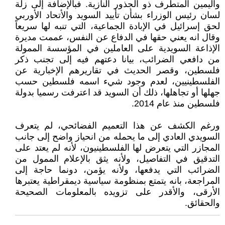
واليمين المتطرف ذو الجذور النازية. فبالإضافة إلى زلة
لسان رئيس الوزراء بشأن تأييد السويد والأتحاد الأوربي
لحق إسرائيل في الإبادة الجماعية، التي تنبه لها سريعاً
وقال انه يعني حقها في الدفاع عن النفس، عممت مديرة
الإذاعة السويدية على العاملين في المؤسسة الممولة
من دافعي الضرائب، بيانا دعتهم فيه إلى تجنب ذكر
فلسطين، وقصر الحديث في تقاريرهم الإخبارية عن
الفلسطينيين، لعدم وجود شيء اسمه فلسطين حسب
جهلها أو تجاهلها، ذلك أن السويد قد اعترفت رسميا بدولة
فلسطين منذ عام 2014.
ورغم الكشف عن هذا التعميم الفضائحي، لم يتعرف
السويدي العادي إلى ما يحمله من انحياز واضح إلى جانب
المجازر التي يتعرض لها الفلسطينيون، لأنه لم يعتد على
التدقيق في التفاصيل، ولأنه يثق بالإعلام الممول من
الضرائب التي يدفعها، ولأنه يؤمن، دونما حاجة إلى
المراجعة، بانه يتمتع بمنظومة سياسية ديمقراطية يعتبرها
الأرقى، والأقدر على تزويده بالمعلومات الصحيحة
والحقائق.