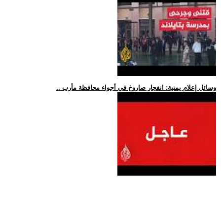
.. وسائل إعلام يمنية: انفجار صاروخ في أجواء محافظة مأرب