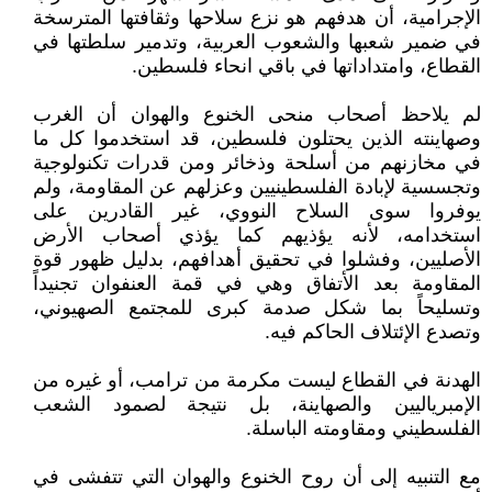
الإجرامية، أن هدفهم هو نزع سلاحها وثقافتها المترسخة
في ضمير شعبها والشعوب العربية، وتدمير سلطتها في
القطاع، وامتداداتها في باقي انحاء فلسطين.
لم يلاحظ أصحاب منحى الخنوع والهوان أن الغرب
وصهاينته الذين يحتلون فلسطين، قد استخدموا كل ما
في مخازنهم من أسلحة وذخائر ومن قدرات تكنولوجية
وتجسسية لإبادة الفلسطينيين وعزلهم عن المقاومة، ولم
يوفروا سوى السلاح النووي، غير القادرين على
استخدامه، لأنه يؤذيهم كما يؤذي أصحاب الأرض
الأصليين، وفشلوا في تحقيق أهدافهم، بدليل ظهور قوة
المقاومة بعد الأتفاق وهي في قمة العنفوان تجنيداً
وتسليحاً بما شكل صدمة كبرى للمجتمع الصهيوني،
وتصدع الإئتلاف الحاكم فيه.
الهدنة في القطاع ليست مكرمة من ترامب، أو غيره من
الإمبرياليين والصهاينة، بل نتيجة لصمود الشعب
الفلسطيني ومقاومته الباسلة.
مع التنبيه إلى أن روح الخنوع والهوان التي تتفشى في