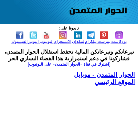
تابعونا على:
بودكاست
بنترست
تيلكرام
لينكدإن
الانستغرام
اليوتيوب
التويتر
الفيسبوك
تبرعاتكم وتبرعاتكن المالية تحفظ استقلال الحوار المتمدن،
فشاركونا في دعم استمرارية هذا الفضاء اليساري الحر
[اشترك في قناة ‫«الحوار المتمدن» على اليوتيوب]
الحوار المتمدن - موبايل
الموقع الرئيسي