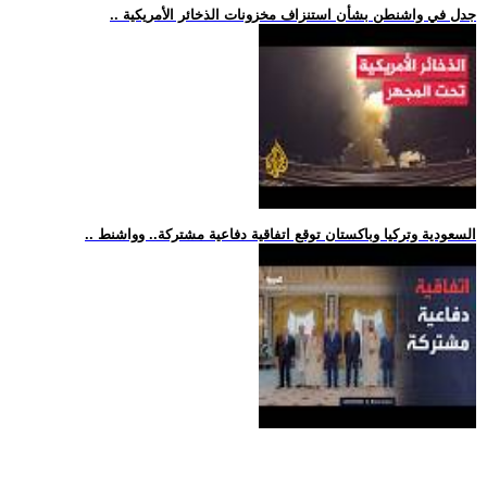
.. جدل في واشنطن بشأن استنزاف مخزونات الذخائر الأمريكية
.. السعودية وتركيا وباكستان توقع اتفاقية دفاعية مشتركة.. وواشنط