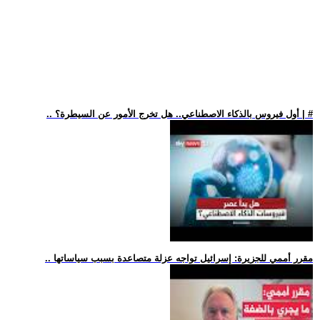
.. أول فيروس بالذكاء الاصطناعي.. هل تخرج الأمور عن السيطرة؟ | #
.. مقرر أممي للجزيرة: إسرائيل تواجه عزلة متصاعدة بسبب سياساتها