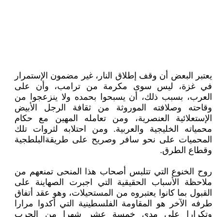
يعتبر البعض أن وقف إطلاق النار، غير مضمون الإستمرار
في غزة، ليس سوى مكرمة من ترامب، وأن على
العرب، بسبب ذلك، أن يسبحوا بحمده ولا ينزعجوا من
وقاحته وصلافته الموروثة من ثقافة الرجل الأبيض
الإستعلائية العنصرية، ومن تعامله المهين مع حكام
محمياته الخليجية والعربية. ومن احتلابه لثروات تلك
المحميات على نحو سافر وصريح على طريقةالبلطجية
وقطاع الطرق.
روح الخنوع التي تتلبس أصحاب هذا المنحى تمنعهم من
ملاحظة الأسباب الحقيقية التي اجبرت الصهاينة على
القبول بما كانوا يعتبروه من المستحيلات، وهو عقد أتفاق
طرفه الآخر هو المقاومة الفلسطينية التي أكدوا مرارا
وتكرارا على مدى خمسة عشر شهرا من الحرب