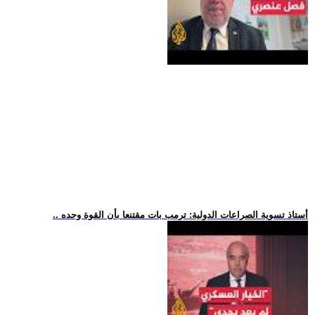
.. أستاذ تسوية الصراعات الدولية: ترمب بات مقتنعا بأن القوة وحده