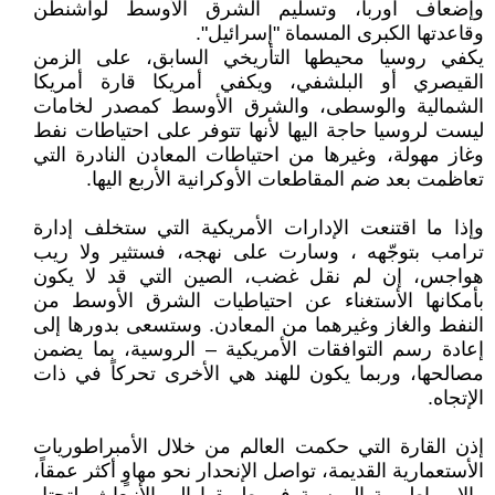
وإضعاف اوربا، وتسليم الشرق الأوسط لواشنطن
وقاعدتها الكبرى المسماة "إسرائيل".
يكفي روسيا محيطها التأريخي السابق، على الزمن
القيصري أو البلشفي، ويكفي أمريكا قارة أمريكا
الشمالية والوسطى، والشرق الأوسط كمصدر لخامات
ليست لروسيا حاجة اليها لأنها تتوفر على احتياطات نفط
وغاز مهولة، وغيرها من احتياطات المعادن النادرة التي
تعاظمت بعد ضم المقاطعات الأوكرانية الأربع اليها.
وإذا ما اقتنعت الإدارات الأمريكية التي ستخلف إدارة
ترامب بتوجّهه ، وسارت على نهجه، فستثير ولا ريب
هواجس، إن لم نقل غضب، الصين التي قد لا يكون
بأمكانها الأستغناء عن احتياطيات الشرق الأوسط من
النفط والغاز وغيرهما من المعادن. وستسعى بدورها إلى
إعادة رسم التوافقات الأمريكية – الروسية، بما يضمن
مصالحها، وربما يكون للهند هي الأخرى تحركاً في ذات
الإتجاه.
إذن القارة التي حكمت العالم من خلال الأمبراطوريات
الأستعمارية القديمة، تواصل الإنحدار نحو مهاوٍ أكثر عمقاً،