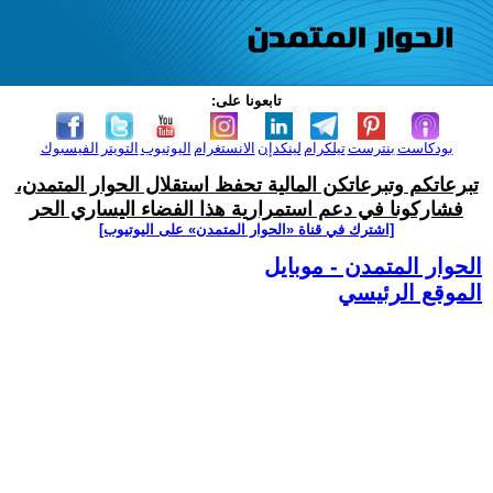
تابعونا على:
بودكاست
بنترست
تيلكرام
لينكدإن
الانستغرام
اليوتيوب
التويتر
الفيسبوك
تبرعاتكم وتبرعاتكن المالية تحفظ استقلال الحوار المتمدن،
فشاركونا في دعم استمرارية هذا الفضاء اليساري الحر
[اشترك في قناة ‫«الحوار المتمدن» على اليوتيوب]
الحوار المتمدن - موبايل
الموقع الرئيسي