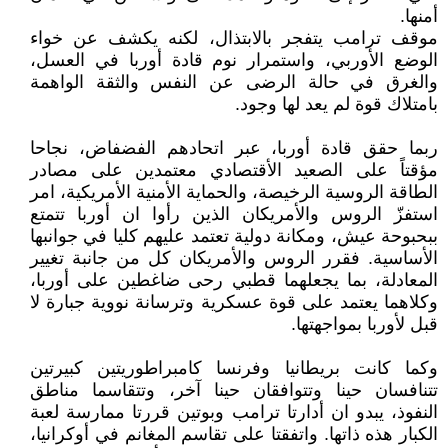
أمنها.
موقف ترامب يتفجر بالابتذال، لكنه يكشف عن خواء
الوضع الأوربي، واستمرار نوم قادة أوربا في العسل،
والغرق في حالة الرضى عن النفس والثقة الواهمة
بامتلاك قوة لم يعد لها وجود.
ربما حقق قادة أوربا، عبر اتحادهم الفضفاض، نجاحا
مؤقتاً على الصعيد الأقتصادي معتمدين على مصادر
الطاقة الروسية الرخيصة، والحماية الأمنية الأمريكية، امر
استفزّ الروس والأمريكان الذين رأوا ان أوربا تتمتع
ببحبوحة عيش، ومكانة دولية تعتمد عليهم كليا في جوانبها
الأساسية. فقرر الروس والأمريكان كل من جانبة تغيير
المعادلة، بما يجعلهما قطبي رحى ضاغطين على أوربا،
وكلاهما يعتمد على قوة عسكرية وترسانة نووية جبارة لا
قبل لأوربا بمواجهتها.
وكما كانت بريطانيا وفرنسا كامبراطوريتين كبيرتين
تتنافسان حينا وتتوافقان حينا آخر، وتتقاسما مناطق
النفوذ، يبدو ان أدارتا ترامب وبوتين قررتا ممارسة لعبة
الكبار هذه ذاتها. واتفقتا على تقاسم المغانم في أوكرانيا،