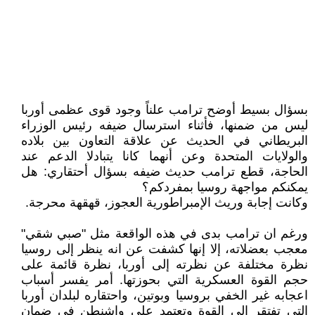
بسؤال بسيط أوضح ترامب علناً وجود قوى عظمى أوربا
ليس من ضمنها، فأثناء استرسال ضيفه رئيس الوزراء
البريطاني في الحديث عن علاقة التعاون بين بلاده
والولايات المتحدة وعن أنهما كانا يتبادلا الدعم عند
الحاجة، قطع ترامب حديث ضيفه بسؤال أحتقاري: هل
يمكنكم مواجهة روسيا بمفردكم؟
وكانت إجابة وريث الإمبراطورية العجوز، قهقهة محرجة.
ورغم ان ترامب بدى في هذه الواقعة مثل "صبي شقي"
معجب بعضلاته، إلا إنها كشفت عن انه ينظر إلى روسيا
نظرة مختلفة عن نظرته إلى أوربا، نظرة قائمة على
حجم القوة العسكرية التي بحوزتها. أمر يفسر أسباب
اعجابه غير الخفي بروسيا وبوتين، واحتقاره لبلدان أوربا
التي تفتقر إلى القوة وتعتمد على واشنطن في ضمان