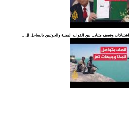
.. اشتباكات وقصف متبادل بين القوات اليمنية والحوثيين بالساحل ال