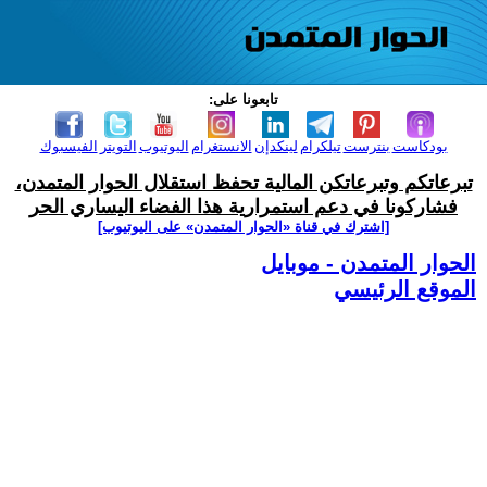
تابعونا على:
بودكاست
بنترست
تيلكرام
لينكدإن
الانستغرام
اليوتيوب
التويتر
الفيسبوك
تبرعاتكم وتبرعاتكن المالية تحفظ استقلال الحوار المتمدن،
فشاركونا في دعم استمرارية هذا الفضاء اليساري الحر
[اشترك في قناة ‫«الحوار المتمدن» على اليوتيوب]
الحوار المتمدن - موبايل
الموقع الرئيسي