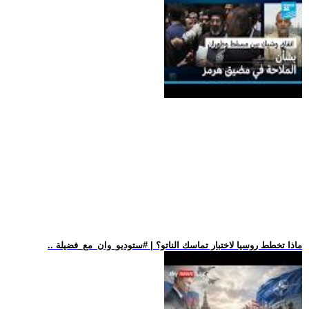
.. ماذا تخطط روسيا لاختبار تماسك الناتو؟ | #ستوديو_وان_مع_فضيلة