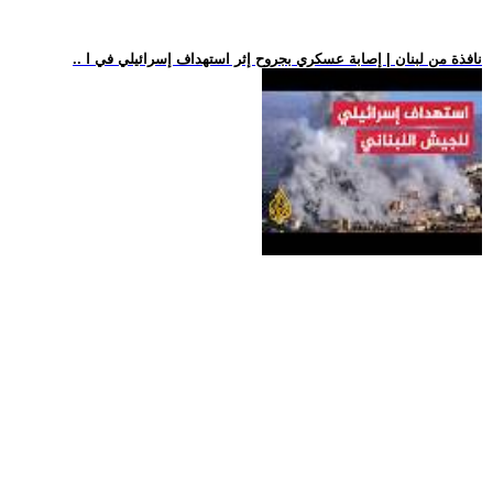
.. نافذة من لبنان | إصابة عسكري بجروح إثر استهداف إسرائيلي في ا