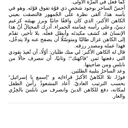
كما فعل في المرّة الأولى.
أحسّ الساحر بوجود شخصٍ ذي قوّة تفوق قوّتَه. وهو في
يأسه هذا، ألقى نظرة على الجُمهور فالتصقت بعيني
الكاهن الأكبر، الذي كان واقفًا جانبًا وبرز بهيئته كزعيم
دينيّ، وعلى رأسه عِمامته الحمراء. أدرك المحتالُ أنّ هذا
الإنسانَ قد كشف مكيدتَه وأبطل فعلَه. بلا تأخير، تقدّم
إلى الكاهن غزال طالبًا ومتوسّلًا أن يصفح عنه ولا يتدخّل،
فهذا عمله ومصدر رزقه.
قال له الكاهن الأكبر: لي منك طلَبان: أوّلًا، أن تُعيدَ نقودي
التي دفعتها ثمن ”فاكهتك“؛ وثانيًا، أن تنصرف حالًا من
نابلس ومن ضاحيتها.
وعد الساحرُ بتلبية الطلبَين.
فورًا، تلا الكاهنُ الأكبرُ قراءاتِه و ”اِسمع يا إسرائيل“
بحسب الترتيب العاديّ. أعاد المشعوذُ رأسَ الطفل
لمكانه، دفع للكاهن الدينَ وانصرف من نابلسَ بالخِزْي
والعار.