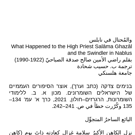
والمُحتال في نابلس
What Happened to the High Priest Salāma Ghazāl
and the Swindler in Nablus
بقلم راضي الأمين صالح صدقة الصباحيّ (1922-1990)
ترجمة ب. حسيب شحادة
جامعة هلسنكي
בנימים צדקה (כתב וערך), אוצר הסיפורים העממיים
של הישראלים השומרונים. מכון א. ב. ללימודי
השומרונות, הרגרזים–חולון, 2021, כרך א’ עמ’ 134–
135 وكُرّرت خطأ في ص. 241–242.
البائع الساحرُ المتجوِّل
نزل الكاهن الأكبرُ سلامة غزال كعادته ذاتَ يوم (كاهن