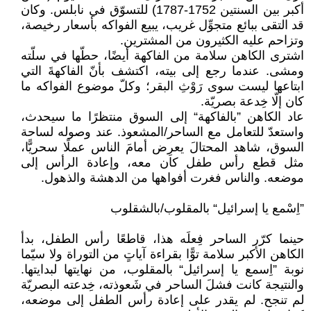
أكبر بين السنتين 1752-1787) للتسوّق في نابلس. وكان
قد التقى ببائع متجوِّل غريب، يبيع الفواكه بأسعار رخيصة،
وتزاحم عليه الكثيرون من المشترين.
اشترى الكاهن سلامة من الفاكهة أيضًا، حطّها في سلّته
ومشى. عندما رجع إلى بيته، اكتشف بأنّ الفاكهةَ التي
ابتاعها ليست سوى رَوْثِ البقر؛ وكلّ موضوع الفواكه ما
كان إلّا خِدعة بصريّة.
عاد الكاهن ”بالفاكهة“ إلى السوق منتظرًا ما سيحدث،
واستعدّ للتعامل مع الساحر/المشعوذ. عند وصوله لساحة
السوق، شاهد المحتالَ يعرِض أمامَ الناس عملًا سحريًّا،
مثل قطع رأس طفل كان معه، وإعادة الرأس إلى
موضعه. والناس فغرت أفواهها من الدهشة والذهول.
”اِسْمع يا إسرائيل“ بالمقلوب/بالشقلوب
حينما كرّر الساحر فِعلَه هذا، قاطعًا رأس الطفل، بدأ
الكاهن الأكبر سلامة توًّا بقراءة آياتٍ من التوراة ولا سيّما
نوبة ”اِسمع يا إسرائيل“ بالمقلوب، من نهايتها لبدايتها.
والنتيجة كانت فشلَ الساحر في شَعوذته، خِدعته البصريّة
لم تنجح. لم يقدر على إعادة رأس الطفل إلى موضعه،