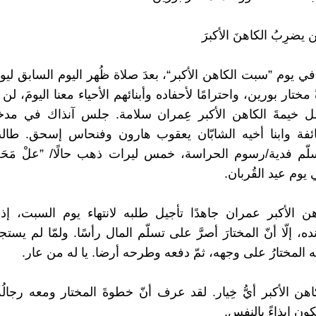
 يضرِبُ الكاهنَ الأكبرَ
 يوم ”سبت الكاهن الأكبر“، بعدَ صلاة ظُهر اليوم السابق ليوم 
ختار بورين، واحترامًا لأحفاده وأبنائهم الأحياء معنا اليومَ، لن 
 خيمةَ الكاهن الأكبر عِمران سلامة. جلس آنذاك في مدخ
ائفة وابنا أخيه الشابّان يعقوب هارون وفنحاس إسحق. طالب
لّم فدية/رسوم الحراسة، خمس ليرات ذهب حالًا/ ”علْ مَحَ
 يوم عيد القُربان.
ن الأكبر عمران جاهدًا تأجيل طلبه لانتهاء يوم السبت، إذ 
 إلّا أنّ المختارَ أصرَّ على تسلّم المال رأسًا. ولمّا لم يست
 المختارُ على وجهه، ثمّ دفعه وطرحه أرضا. يا له من عار.
هن الأكبر أيُّ خِيار. لقد عرف أنّ خطوةَ المختار ومعه رجالُ
تكون إيذاءً بالنفس.