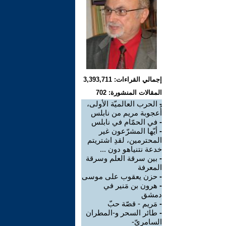
إجمالي القراءات: 3,393,711
المقالات المنشورة: 702
-
الحرب العالميّة الأولى،
أُعجوبة مريم من نابلس
-
في الحمّام في نابلس
-
أيّها المشرّعون غير
المحترمين، لقدِ اشتريتم
خدعة نتنياهو دون ...
-
بين سرقة العلم وسرقة
المعرفة
-
حزن يعقوب على موسى
-
هرون بن مَنير في
دمشق
-
مَريم - قصّة حبّ
-
طائر السحر و-المطران
السامريّ-