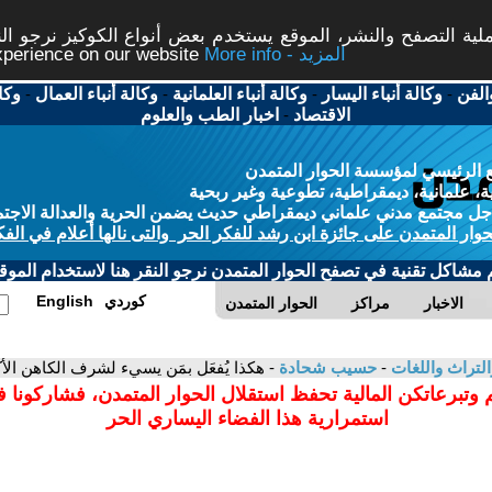
ة التصفح والنشر، الموقع يستخدم بعض أنواع الكوكيز نرجو النق
More info - المزيد
experience on our website
الفن
-
وكالة أنباء اليسار
-
وكالة أنباء العلمانية
-
وكالة أنباء العمال
-
وكا
الاقتصاد
-
اخبار الطب والعلوم
 الرئيسي لمؤسسة الحوار المتمدن
، علمانية، ديمقراطية، تطوعية وغير ربحية
ل مجتمع مدني علماني ديمقراطي حديث يضمن الحرية والعدالة الاجتم
حوار المتمدن على جائزة ابن رشد للفكر الحر والتى نالها أعلام في الفك
م مشاكل تقنية في تصفح الحوار المتمدن نرجو النقر هنا لاستخدام الموقع
كوردي
English
الاخبار
مراكز
الحوار المتمدن
التراث واللغات
-
حسيب شحادة
- هكذا يُفعَل بمَن يسيء لشرف الكاهن الأك
 وتبرعاتكن المالية تحفظ استقلال الحوار المتمدن، فشاركونا 
استمرارية هذا الفضاء اليساري الحر