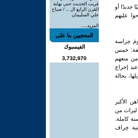
غريب الحديث حتى نهاية
 جديدًا أو
القرن الرابع ال ... / صباح
علي السليمان
حوا عليهم
المزيد.....
المعجبين بنا على
مَ حِراسة
الفيسبوك
لفة: خمس
3,732,970
من منعهم
ند إخراج
ها، بحالة
هن الأكبر
س ليرات من
نة كاملة.
ية خِراف