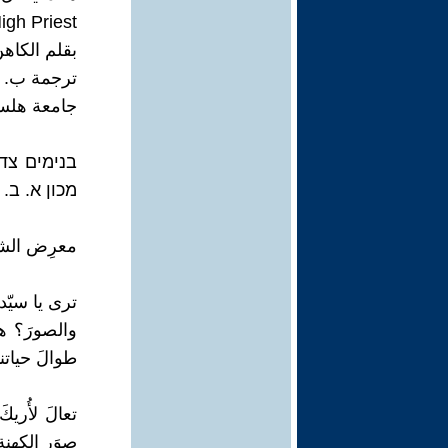
igh Priest
بقلم الكاهن ال
ترجمة ب. 
جامعة هلس
בנימים צד
מכון א. ב. ללימו
معرِض الشبّ
ترى يا سيّ
والصورَ؟ هذ
طوالَ حياتنا
تعالَ لأُر
صوَر الكهنة