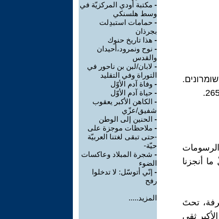
-
مكتبة أودي المركزيّة في
وسط هلسنكي
-
حمامات استبدِلت
بجرذان
-
هذا تاريخ حنوك
-
نوح ونمرود،أحيدان
والقدس
-
لابان/لبن بن ناحور في
التوراة وفي التقليد
ומרונים.
-
وفاة آدم الأوّل
-
حياة آدم الأوّل
-
الكاهن الأكبر يعقوب
شفيق/عزّي
-
الحنين إلى الوطن
-
ملاحظات موجزة على
-حتى تبقى لغتنا العربيّة
حيّة-
والرسومات
-
شجرة المبلاد وعاكسات
 ما أنجزنا
الضوء
-
إنّي أتوسّل: لا تدخلوا
رفح
المزيد.....
رفة، تحتَ
الأكبر ثقي