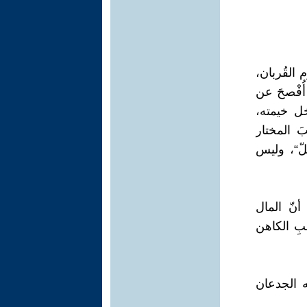
القُربان،
أُفْصحَ عن
ل خيمته،
َ المختار
لّ“، وليس
أنّ المال
جبِ الكاهن
ه الجدعان