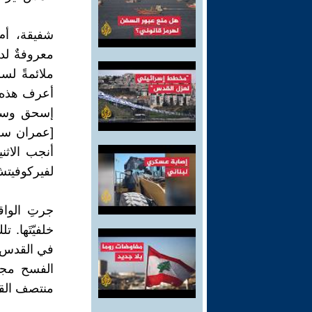
شفيقة، أم 
معروفةٌ لدى
ملائمةً لسر
أعرف هذه ال
إسحق وسلام
أنجب الاثن
لفيركوفيتش
جرتِ الواق
خلفيّتَها. 
في القدس، 
الفسح مجدّ
منتصف الق