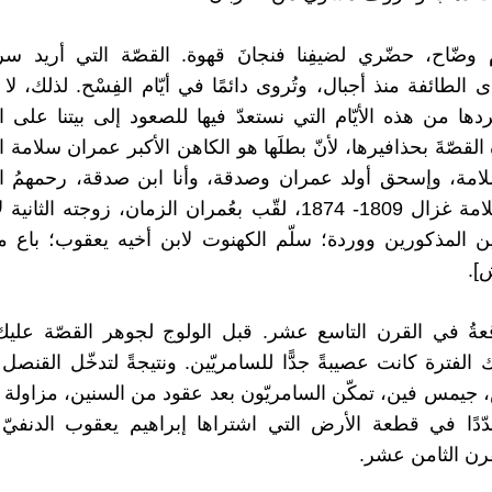
وضّاح، حضّري لضيفِنا فنجانَ قهوة. القصّة التي أريد سر
 الطائفة منذ أجبال، وتُروى دائمًا في أيّام الفِسْح. لذلك، لا 
دها من هذه الأيّام التي نستعدّ فيها للصعود إلى بيتنا على ال
قصّةَ بحذافيرها، لأنّ بطلَها هو الكاهن الأكبر عمران سلامة 
ة، وإسحق أولد عمران وصدقة، وأنا ابن صدقة، رحمهمُ الله
[عمران سلامة غزال 1809- 1874، لقّب بعُمران الزمان، زوجته الث
ين المذكورين ووردة؛ سلّم الكهنوت لابن أخيه يعقوب؛ باع
].
عةُ في القرن التاسع عشر. قبل الولوج لجوهر القصّة عليك
تلك الفترة كانت عصيبةً جدًّا للسامريّين. ونتيجةً لتدخّل القنصل 
جيمس فين، تمكّن السامريّون بعد عقود من السنين، مزاولة أ
دًا في قطعة الأرض التي اشتراها إبراهيم يعقوب الدنفيّ 
رن الثامن عشر.