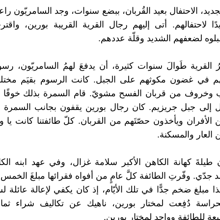
جديد، الاحتفال بعيد القُربان، ببضع سنوات، وجد السامريّون راعيًا
دًا لاحتفالهم. أتى إليهم رجال القرية القريبة بورين، واقتر
قبلوه لضعفهم الشديد وقلّة عددهم.
ُ القرية طَوالَ سنوات كثيرة، أن يدفعَ لهمُ السامريّون، رسو
م في غضون مكوثهم على الجبل. كانت الرسوم بقيَم مخت
 وخروف من قربان الفسح مشويّ. قام السمرة بذلك خوفًا 
 إلى جبل جريزيم. كان رجال بورين يقفون بجانب السمرة ع
الأفران ويأخذون حصّتَهم من القربان. كلّ طائفتنا كانت يا ويل
ن العار والمسكنة.
 طيلةَ كهانة الكاهن الأكبر سلامة غزال، وفي عهد ابنه الكا
 جدّي. وفّرتِ الطائفة كلَّ عامٍ من أفواه فقرائها مبلغَ الخم
 مبلغ ضخم جدًّا في تلك الأيّام، إذ كان يكفي لإعالة عائلة لس
حراسة دُفِعت لمختار بورين، ناهيك عن تكاليف شراء ثمان
عة للطائفة وواحد لمختار بورين.