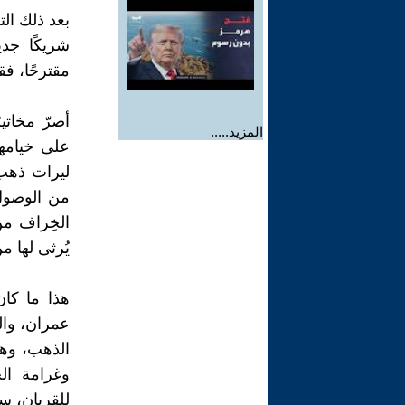
بعد ذلك الت
شريكًا جدي
مقترحًا، ف
أصرّ مخاتير
المزيد.....
على خيامه
ليرات ذهب
من الوصول
الخِراف من 
يُرثى لها م
هذا ما كان
عمران، والد
الذهب، وهذا
وغرامة ال
للقربان، سب