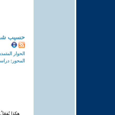
حسيب شح
الحوار المتمدن-العدد: 8054 - 24
المحور: دراسا
هكذا يُفعَل