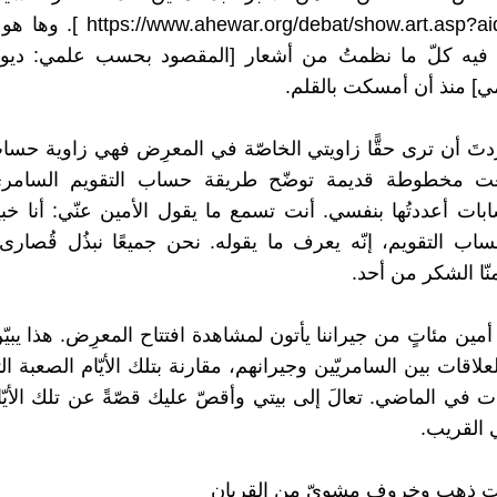
https://www.ahewar.org/debat/show.art.asp?a
]. وها هو 
يه كلّ ما نظمتُ من أشعار [المقصود بحسب علمي: دي
] منذ أن أمسكت بالقلم.
دتَ أن ترى حقًّا زاويتي الخاصّة في المعرِض فهي زاوية حساب
 مخطوطة قديمة توضّح طريقة حساب التقويم السامريّ
ات أعددتُها بنفسي. أنت تسمع ما يقول الأمين عنّي: أنا خبي
ب التقويم، إنّه يعرف ما يقوله. نحن جميعًا نبذُل قُصارى 
منّا الشكر من أحد.
 أمين مئاتٍ من جيراننا يأتون لمشاهدة افتتاح المعرِض. هذا يبيّ
العلاقات بين السامريّين وجيرانهم، مقارنة بتلك الأيّام الصعبة ا
ت في الماضي. تعالَ إلى بيتي وأقصّ عليك قصّةً عن تلك الأيّا
 القريب.
 ذهب وخروف مشويّ من القربان