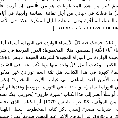
مٌ كبير من هذه المخطوطات هو من تأليفي. إن أردتَ فأ
ُ ما فعلتُ في حياتي من أجل ثقافة الطائفة وأدبها، في أيّامي
لمساء المتأخّرة وفي ساعات الليل المبكّرة [هكذا في الأ
חרות ובשעות הלילה המוקדמות].
و كتابٌ جمعتُ فيه كلّ الأسماء الواردة في التوراة، أسماء أما
اء آباء الأُمّة [المقصود مثلا: المخطوط: الدرر الفريدة في ش
لكبير]، وكتبت أصلَ كلّ واحد منها وما كُتِب عنه في التقليد 
اءً كثيرة في هذا الكتاب. هل ثمّة اسم توراتيّ غير مذكو
لتوراة السامريّة و המריה في التوراة اليهودية] وعندها لم أتو
 أو مثلًا اُنظر إلى هذا الكتاب ”سيرة هارون“ [بحوزتي أيضًا ن
المخطوط من المؤلِّف، 93 ص.، نابلس 1979] أو الكتا
لى ضربات مصر“. [نسِي ذكر كتابه المخطوط: سبيل اللهفا