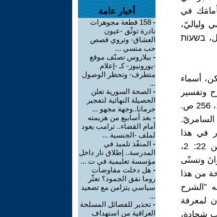
مامَك في
أخبار عامة
-
158 قطعة مجوهرات
 ولياليّ،
نادرة توثّق -عيون
صل، בשעות
العشاق- وتروي قصص
حب منسي ...
-
بيلاروس تصنّف موقع
-يورونيوز- كـ -إعلام
متطرف- وتحظر الوصول
كن، أسماء
...
رح وتفسير
-
الصحة السورية تعلن
الحصيلة النهائية لتفجير
الأسماء المجيدة الواردة في التوراة المجيدة/الشريفة العتيدة، نابلس 1981، 256 ص.
جرمانا..وجهة مجهو ...
-
بعد أسابيع من هزيمته
السامريّ.
أمام القضاء.. ترامب يعود
ر في هذا
لملف -الجنسية ...
-
المنفّذ تلميذ في
الكتاب؟ نعم، الأمين لفت اِنتباهي إلى غياب ”الأرض المختارة“ [تكوين 22: 2،
المدرسة.. إطلاق نار داخل
انَ وتسنّى
مؤسسة تعليمية في ت ...
-
هل دخلت مفاوضات
سخة من هذا
روما نفق الجمود؟ تعثّر
ب الذي بجانبه ”الشرح
سياسي يتزامن مع تصعيد
...
ن لمعرفة
-
تحذير للفصائل المسلحة
العراقية من استهداف