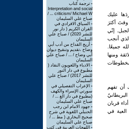
-
ترجمة كتاب
Interpretation and social
criticism/ Michael W ... /
دَها عليك
صباح علي السليمان
وقتَ أكثرَ
-
السياق الافرادي في
القران الكريم ( دار نور
جبل. إنّي
للنشر 2020) / صباح علي
الذي أنجب
السليمان
-
أريج القداح من أدب أبي
 جميعًا.
وضاح ،تقديم وتنقيح ديوان
انية لائقة ومنها
أبي وضاح / ... / صباح علي
السليمان
 مخطوطات
-
الادباء واللغويون النقاد (
مطبوع في دار النور
للنشر 2017) / صباح علي
السليمان
-
الإعراب التفصيلي في
 أن تفهم
سورتي الإسراء والكهف
البريطانيّ
(مطبوع في دار الغ ... /
صباح علي السليمان
داء قربان
-
جهود الامام ابن رجب
العية في
الحنبلي اللغوية في شرح
صحيح البخاري ( مط ... /
صباح علي السليمان
-
اللهجات العربية في كتب