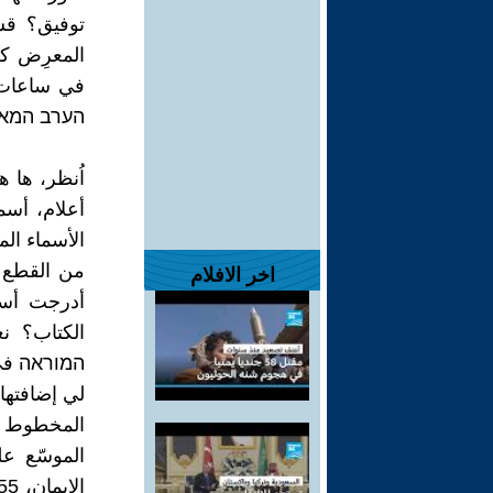
توفيق؟ قس
المعرِض كلّ
في ساعات ا
הערב המאו
اُنظر، ها ه
أعلام، أسم
من القطع ا
اخر الافلام
أدرجت أسم
המוראה في ا
لي إضافتها.
الموسّع ع
الإيمان، 255 ص. 1980. عن الكاهن الأكبر عبد المعين صدقة اُنظر: حسيب شحادة،