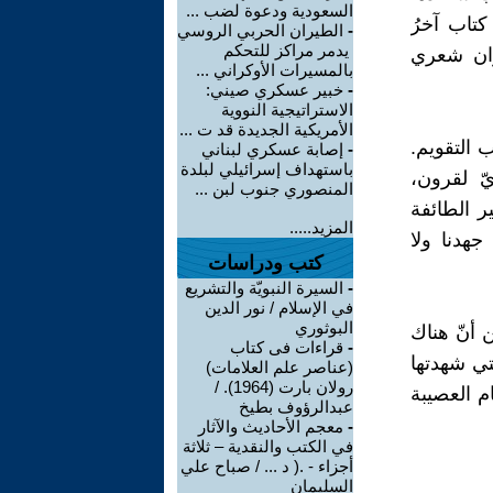
السعودية ودعوة لضب ...
كتاب آخرُ
-
الطيران الحربي الروسي
يدمر مراكز للتحكم
وان شعري
بالمسيرات الأوكراني ...
-
خبير عسكري صيني:
الاستراتيجية النووية
الأمريكية الجديدة قد ت ...
 التقويم.
-
إصابة عسكري لبناني
باستهداف إسرائيلي لبلدة
 لقرون،
المنصوري جنوب لبن ...
ر الطائفة
المزيد.....
جهدنا ولا
كتب ودراسات
-
السيرة النبويّة والتشريع
في الإسلام / نور الدين
البوثوري
ن أنّ هناك
-
قراءات فى كتاب
لتي شهدتها
(عناصر علم العلامات)
رولان بارت (1964). /
م العصيبة
عبدالرؤوف بطيخ
-
معجم الأحاديث والآثار
في الكتب والنقدية – ثلاثة
أجزاء - .( د ... / صباح علي
السليمان