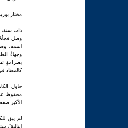
مختار بورين
ذات سنة، في
وصل فجأةً م
اسمه، وصل
وجهاءُ الط
بصرامةٍ تس
كالمعتاد في
حاول الكاه
محفوظ عنده،
الأكبر صفعه
لم يبق للكا
التالية َ، س