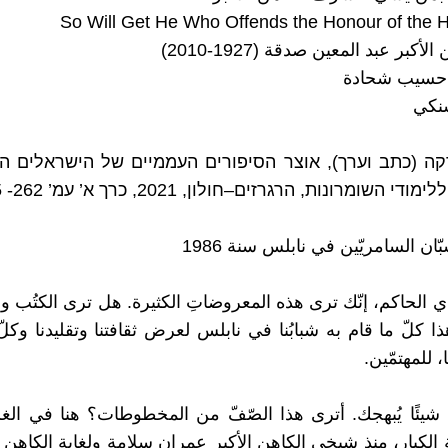
So Will Get He Who Offends the Honour of the H
أكبر عبد المعين صدقة (1927-2010)
حسيب شحادة
نكي
קה (כתב וערך), אוצר הסיפורים העממיים של הישראלים הש
די השומרונות, הרגרזים–חולון, 2021, כרך א’ עמ’ 262- 265.
ان السامريّين في نابلس سنة 1986
دي الحاكم، إنّك ترى هذه المعروضاتِ الكثيرة. هل ترى الكتُب 
ا كلّ ما قام به شبابُنا في نابلس لعرض ثقافتنا وتقليدنا وكلّ
، للمهتمّين.
يكَ شيئًا يُبهجك. أترى هذا الصّفّ من المخطوطات؟ هنا في الغ
 الكبار، منذ شيخي الكاهن الأكبر عِمران سلامة ولغاية الكاهن 