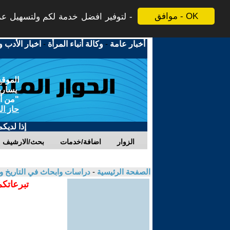
موافق - OK
لتوفير افضل خدمة لكم ولتسهيل عملي
أخبار عامة
-
وكالة أنباء المرأة
-
اخبار الأدب و
الموقع
يسارية
"من أج
حاز ال
إذا لديك
الزوار
اضافة/خدمات
بحث/الارشيف
الصفحة الرئيسية
-
دراسات وابحاث في التاريخ و
تبرعاتكم