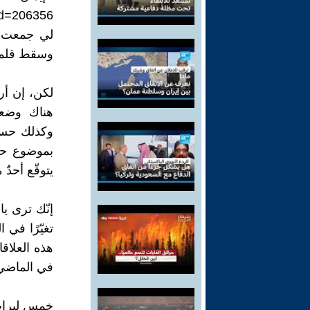
id=206356
لي جمعت ف
وسقط قلمي
لكن، إن أر
هناك وضعت
وكذلك حساب
بموضوع حسا
يتوقّع أحدٌ 
إنّك ترى يا
تغيّرًا في 
هذه العلاقا
في الماضي
خمس ليرات