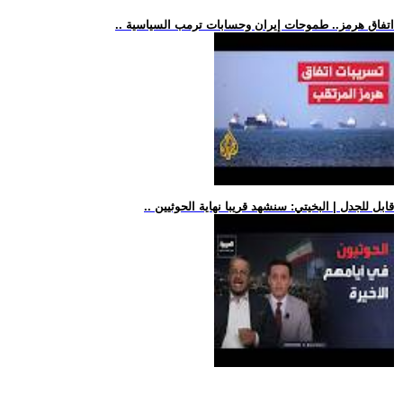
.. اتفاق هرمز.. طموحات إيران وحسابات ترمب السياسية
.. قابل للجدل | البخيتي: سنشهد قريبا نهاية الحوثيين