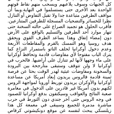
كل الجبهات وسوف يلاعبهم ويسحب منهم نقاط قوتهم
الواحدة بعد الأخرى حتى يستسلموا في النهاية.وبما أن
مواقف الطرفين متباعدة جدا ولا تقبل التفاوض أو التنازل
نظرا للخسائر والتضحيات المسجلة للطرفين المتنازعين.
فأقرب الحلول هو تجميد الصراع على حالته السخنة حتى
تنهار موارد أحد الطرفين والتسليم بالواقع على الأرض
دون إمضاء إتفاق وهذا يساعد الطرف القوي ويحقق
هدف روسيا وهو التمسك بالقرم والمقاطعات الأربعة
وعدم دخول أوكرانيا لحلف الناتو باستمرار النزاع كما
يترك الباب مفتوحا لأي مفاوضات قادمة وتحافظ أوكرانيا
على ماء وجهها لأنها لم تتنازل على أراضيها. فالحرب في
أوكرانيا لا ولن تتوقف وستبقى متأرجحة بين البرودة
والسخونة ومفاوضات عبثية لهدر الوقت بحثا عن فرصة
ثمينة قادمة فالروس يريدون إبعاد أمريكا عن مساعدة
أوكرانيا والأوكران يريدون توريط أوروبا لمواجهة الروس
لكنهم بدون أمريكا غير قادرين على الدخول في مغامرة
صعبة النتائج والعواقب وسيكتفون بدفع أوكرانيا للصمود
في وجه الروس حتى آخر جندي دون التورط في حرب
مباشرة مدمرة للجميع وسيبقى في معمعة كل هذا
زيلنسكي يبحث لنفسه عن موقع دونكيشوتي كرقاص