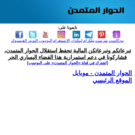
تابعونا على:
بودكاست
بنترست
تيلكرام
لينكدإن
الانستغرام
اليوتيوب
التويتر
الفيسبوك
تبرعاتكم وتبرعاتكن المالية تحفظ استقلال الحوار المتمدن،
فشاركونا في دعم استمرارية هذا الفضاء اليساري الحر
[اشترك في قناة ‫«الحوار المتمدن» على اليوتيوب]
الحوار المتمدن - موبايل
الموقع الرئيسي