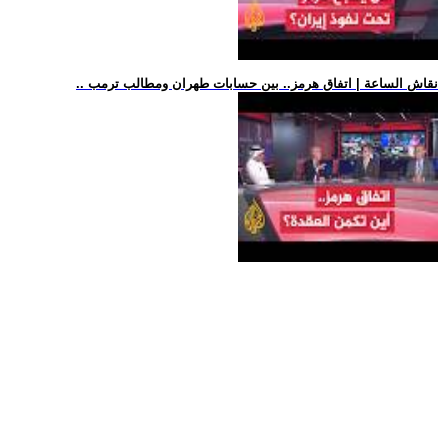
.. نقاش الساعة | اتفاق هرمز.. بين حسابات طهران ومطالب ترمب