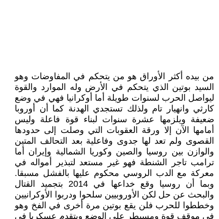
من بيده أكثر الأوراق هو من يتحكم في المفاوضات وهو
السيد بوتين الذي يتحكم في الأرض وله الموارد والقوة
ليواصل الحرب لسنوات طويلة أما أوكرانيا فهي في وضع
كارثي وانهيار تام ولذلك تستجدي الهدنة كما أن أوروبا
ضعيفة ويلزمها عشرة سنوات لبناء قوة فاعلة وليس
أمامها الآن إلا ورقة العقوبات التي وصلت إلى حدودها
القصوى ولم تعد لها جدوى وفاعلية بعد التحالف المتين
والوازن بين روسيا والصين وكوريا الشمالية وإيران أما
ترامب تاجر الشنطة فهو غير مستعد لتبذير أمواله في
معركة مع الدب الروسي محكوم عليها بالفشل مسبقا.
وبما أن روسيا وقع خداعها في 2014 بتجميد القتال
والبحث عن حل لكن الأوروبيين سلحوا ودربوا الأوكرانيين
وخططوا للحرب فلن يقع بوتين مرة أخرى في الفخ وهو
في موقف قوة ومسيطر على الوضع ويتقدم عسكريا في