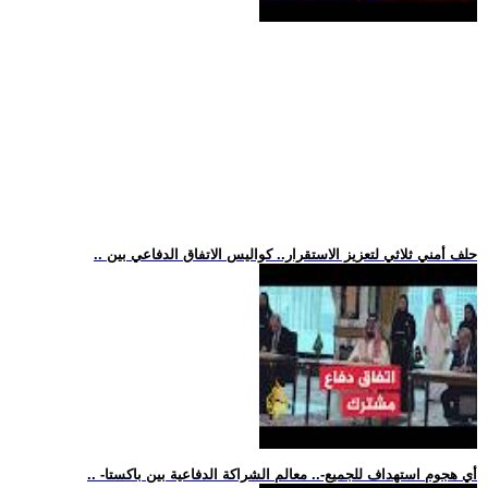
.. حلف أمني ثلاثي لتعزيز الاستقرار.. كواليس الاتفاق الدفاعي بين
.. -أي هجوم استهداف للجميع-.. معالم الشراكة الدفاعية بين باكستا