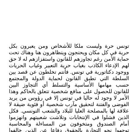
تونس حرة وليست ملكا للأشخاص ومن يعبرون بكل
حرية في كل مكان ويحتجون ويتظاهرون هنا وهناك تحت
حماية الأمن رغم تجاوزهم للقانون واستفزازهم له لا حق
لهم الإدعاء الكاذب بغياب حرية التعبير وغياب الحريات
ووجود دكتاتورية في تونس. فأنتم تخلطون عن قصد بين
السلطة التي تطبق القانون لحماية الدولة والمجتمع
حسب مهامها الأساسية والتسلط أي التجاوز البين
للقانون للحصول على منافع شخصية تتعلق بالحاكم وهذا
الأمر لا وجود له حاليا في تونس إلا في رؤوس من يريد
الفوضى والفتنة لتحقيق مآرب شخصية أو فئوية ضيقة لا
علاقة لها بالمصلحة العليا للبلاد والشعب التونسي. فكل
الذين فشلوا في الإنتخابات وتلاشت شعبيتهم وانهزموا
أمام الصندوق ومتخوفون من المساءلة والمحاسبة
توجهوا نحو التجارة بالحقوق دفاعا عن الذين خالفوا