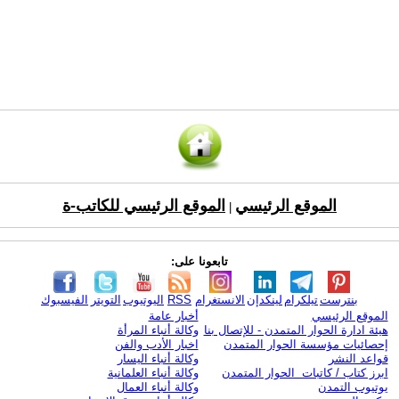
الموقع الرئيسي
الموقع الرئيسي للكاتب-ة
|
تابعونا على:
بنترست
تيلكرام
لينكدإن
الانستغرام
RSS
اليوتيوب
التويتر
الفيسبوك
الموقع الرئيسي
أخبار عامة
هيئة ادارة الحوار المتمدن - للإتصال بنا
وكالة أنباء المرأة
إحصائيات مؤسسة الحوار المتمدن
اخبار الأدب والفن
قواعد النشر
وكالة أنباء اليسار
ابرز كتاب / كاتبات الحوار المتمدن
وكالة أنباء العلمانية
يوتيوب التمدن
وكالة أنباء العمال