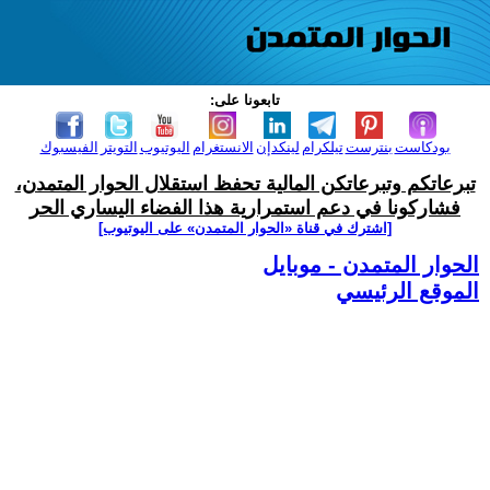
تابعونا على:
بودكاست
بنترست
تيلكرام
لينكدإن
الانستغرام
اليوتيوب
التويتر
الفيسبوك
تبرعاتكم وتبرعاتكن المالية تحفظ استقلال الحوار المتمدن،
فشاركونا في دعم استمرارية هذا الفضاء اليساري الحر
[اشترك في قناة ‫«الحوار المتمدن» على اليوتيوب]
الحوار المتمدن - موبايل
الموقع الرئيسي