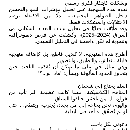
وسُجّلت كابتكار فكري رسمي.
تقوم هذه المنهجية على تحليل مؤشرات النمو والتحسن
داخل الظواهر المجتمعية، بدلًا من الاكتفاء برصد
الاختلالات والمشكلات فقط.
وقد طُبّقت فعليًا في تحليل بيانات التعداد السكاني في
العراق (2024–2025)، وكشفت عن فرص ديموغرافية
وتنموية لم تكن واضحة في التحليل التقليدي.
أطرح هذه المنهجية، لا كبديل قاطع، بل كإضافة منهجية
قابلة للنقاش، والتطبيق، والتطوير.
وهي مثال حي على ما يمكن أن يُقدّمه الباحث حين
يتجاوز الحدود المألوفة ويسأل: "ماذا لو...؟"
العلم يحتاج إلى شجعان
المناهج الكلاسيكية، مهما كانت عظيمة، لم تأتِ من
فراغ، بل من باحثين خالفوا السياق.
واليوم، نحن بحاجة إلى من يجدد، يُجرب، ويتقدّم… حتى
لو لم يُصفّق له أحد في البداية.
دعوتي لكل باحث