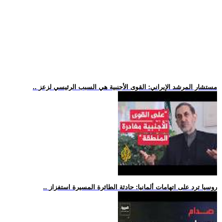
.. مستشار المرشد الإيراني: القوى الأجنبية هي السبب الرئيسي لزعز
.. روسيا ترد على اتهامات ألمانيا: حادثة الطائرة المسيرة استفزاز