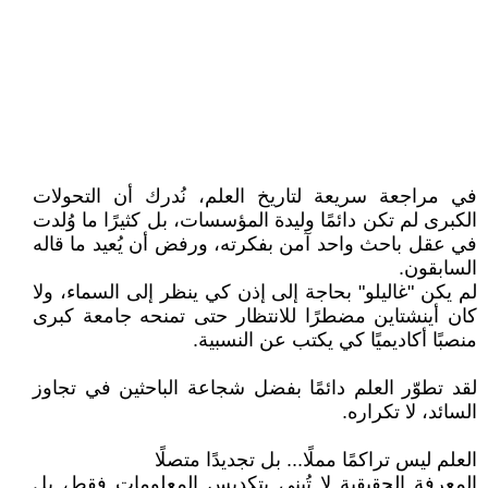
في مراجعة سريعة لتاريخ العلم، نُدرك أن التحولات
الكبرى لم تكن دائمًا وليدة المؤسسات، بل كثيرًا ما وُلدت
في عقل باحث واحد آمن بفكرته، ورفض أن يُعيد ما قاله
السابقون.
لم يكن "غاليلو" بحاجة إلى إذن كي ينظر إلى السماء، ولا
كان أينشتاين مضطرًا للانتظار حتى تمنحه جامعة كبرى
منصبًا أكاديميًا كي يكتب عن النسبية.
لقد تطوّر العلم دائمًا بفضل شجاعة الباحثين في تجاوز
السائد، لا تكراره.
العلم ليس تراكمًا مملًا... بل تجديدًا متصلًا
المعرفة الحقيقية لا تُبنى بتكديس المعلومات فقط، بل