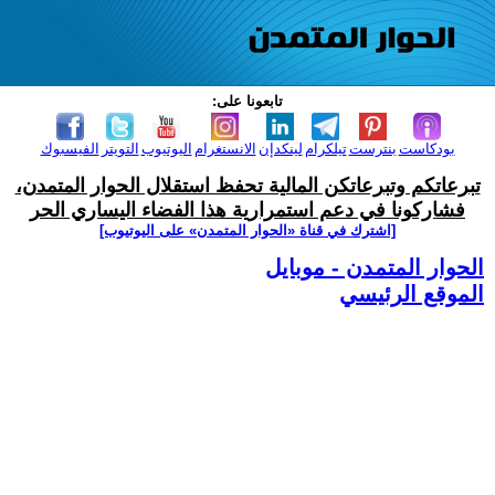
تابعونا على:
بودكاست
بنترست
تيلكرام
لينكدإن
الانستغرام
اليوتيوب
التويتر
الفيسبوك
تبرعاتكم وتبرعاتكن المالية تحفظ استقلال الحوار المتمدن،
فشاركونا في دعم استمرارية هذا الفضاء اليساري الحر
[اشترك في قناة ‫«الحوار المتمدن» على اليوتيوب]
الحوار المتمدن - موبايل
الموقع الرئيسي