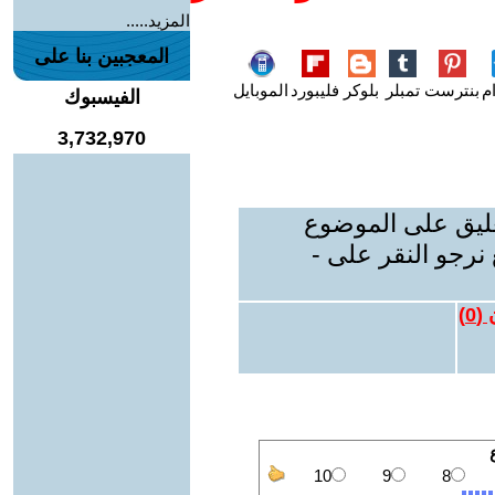
المزيد.....
المعجبين بنا على
م
بنترست
تمبلر
بلوكر
فليبورد
الموبايل
الفيسبوك
3,732,970
عليق على الموضوع
نرجو النقر على -
 (
0
)