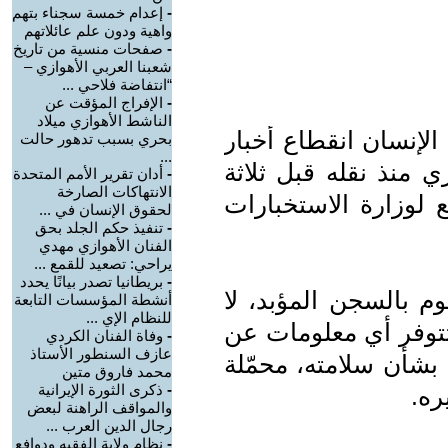
-
إعدام خمسة سجناء بتهم
واهية ودون علم عائلاتهم
-
صفحات منسية من تاريخ
شعبنا العربي الأهوازي –
“انتفاضة فلاحي ...
-
الإفراج المؤقت عن
الناشط الأهوازي ميلاد
لإنسان انقطاع أخبار
بحري بسبب تدهور حالت
...
منذ نقله قبل ثلاثة
-
أدان تقرير الأمم المتحدة
الانتهاكات الصارخة
 لوزارة الاستخبارات
لحقوق الإنسان في ...
-
تنفيذ حكم الجلد بحق
الفنان الأهوازي مهدي
يراحي: تصعيد للقمع ...
-
بريطانيا تصدر بيانًا يحدد
م بالسجن المؤبد، لا
أنشطة المؤسسات التابعة
للنظام الإي ...
 تتوفر أي معلومات عن
-
وفاة الفنان الكردي
عازف السنطور الأستاذ
بشأن سلامته، محمّلة
محمد فاروق متين
-
ذكرى الثورة الإيرانية
ره.
والمواقف الراهنة لبعض
رجال الدين العرب ...
-
نظام ولاية الفقيه ودوافع