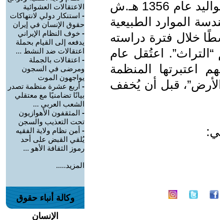
وأضافت في بيانها أن العموري، من مواليد عام 1356 هـ.ش
الاعتقالات العشوائية
-
استنكار دولي لانتهاكات
هندسة الموارد الطبيعية
حقوق الإنسان في إيران
-
خوف النظام الإيراني
ًا خلال فترة دراسته
يدفعه إلى القيام بحملة
التراث”. اعتُقل عام
اعتقالات ضد النشط ...
-
اعتقالات بالجملة
تهم اعتبرتها المنظمة
ومرضى في السجون
يواجهون الموت
الأرض”، قبل أن يُخفف
-
أربع عشرة منظمة تصدر
بيانًا تضامنيًا مع معتقلي
الشعب العربي ...
-
المثقفون الأهوازيون
تحت التعذيب والسجن
ي:
-
أمن نظام ولاية الفقيه
يُلقي القبض على أحد
رموز الثقافة الأهو ...
المزيد.....
وكالة أنباء حقوق
الإنسان