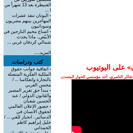
القنيطرة بعد 13 شهراً من
ا ...
-
اليونان تنقذ عشرات
المهاجرين بينهم مصريون
وسودانيون
-
اتساع مخيم النازحين في
الأبيّض.. ماذا يحدث
شمالي كردفان غربي ...
المزيد.....
كتب ودراسات
» على اليوتيوب
-
اتفاقية جوانب حقوق
الملكية الفكرية المتصلة
شاكر الناصري، أحد مؤسسي الحوار المتمدن
بالتجارة وانعكاسا ... /
محسن العربي
-
مبدأ حق تقرير المصير
والقانون الدولي / عبد
الحسين شعبان
-
حضور الإعلان العالمي
لحقوق الانسان في
الدساتير.. انحياز للقي ... /
خليل إبراهيم كاظم
الحمداني
-
فلسفة حقوق الانسان