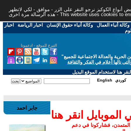
 أنواع الكوكيز نرجو النقر على الزر - موافق - لكي لاتظهر
This website uses cookies to ensure you ge
وكالة أنباء العمال
-
وكالة أنباء حقوق الإنسان
-
اخبار الرياضة
-
اخبار
لوم
التبرع للموقع - ادعمونا
حرية والعدالة الاجتماعية للجميع
"
تى نالها أعلام في الفكر والثقافة
قر هنا لاستخدام الموقع البديل
كوردي
English
جابر احمد
لموبايل انقر هنا
 المتمدن، فشاركونا في دعم