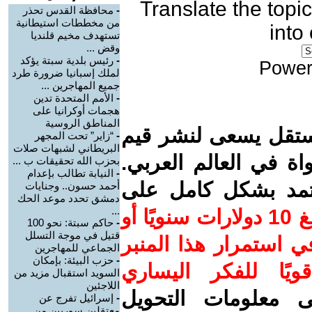
Translate the topic
-
محافظة القدس تحذر
من مخططات استيطانية
into
تستهدف مخيم قلنديا
وقض ...
-
رئيس بلدية سبتة يؤكد
Power
لملك إسبانيا ضرورة طرد
جميع المهاجرين ...
-
الأمم المتحدة تدين
هجمات أوكرانيا على
المناطق الروسية
ستقل يسعى لنشر قيم
-
“زاير” تحت المجهر
البريطاني لشبهات صلات
واة في العالم العربي.
بحزب الله تحقيقات ب ...
-
النيابة تطالب بإعدام
عتمد بشكل كامل على
أحمد حسون.. وجنايات
دمشق تحدد موعد الحك
...
ساهم/ي معنا! بدعمكم بمبلغ 10 دولارات سنويًا أو
-
حاكم سبتة: نحو 100
قتيل في موجة التسلل
 استمرار هذا المنبر
الجماعي للمهاجرين
-
حزب البيئة: بإمكان
ويًا للفكر اليساري
السويد استقبال مزيد من
اللاجئين
ى معلومات التحويل
-
إسرائيل تفرج عن
معتقلين سوريين من