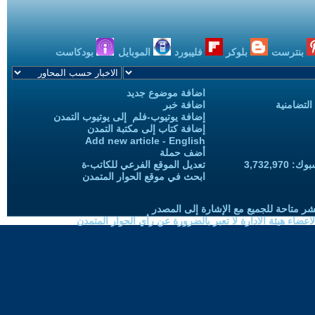
بنترست
بلوكر
فليبورد
الموبايل
بودكاست
اضافة موضوع جديد
التضامنية
اضافة خبر
إضافة يوتيوب-فلم إلى يوتيوب التمدن
إضافة كتاب إلى مكتبة التمدن
Add new article - English
أضف حملة
3,732,97
تعديل الموقع الفرعي للكاتب-ة
ابحث في موقع الحوار المتمدن
شر متاحة للجميع مع الإشارة إلى المصدر
ضاء هيئة الادارة لا تعبر بالضرورة عن رأي الحوار المتمدن