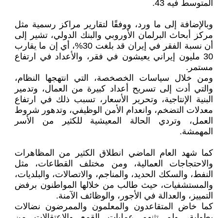
المتوسط فيه 43.
وبالإضافة إلى ما ورد، ووفقًا لتقارير مراكز رسمية مثل
مركز أبحاث البرلمان الأوروبي والبنك الدولي، تشير إلى
أن نسبة الفقر في إيران قد بلغت 30%، أي إن ما يقارب
30 مليون إيراني يعيشون في فقر، والأعداد في ارتفاع
مستمر.
ومن خلال سياسات الخصخصة، التي انتهجها النظام،
والتي أدت إلى تسريح أعداد كبيرة من العمال، وتدمير
البنية الإنتاجية، وتحرير الأسعار، تسبب ذلك في ارتفاع
معدلات التضخم، وانعدام الأمن الوظيفي، وتدهور شروط
العمل، وتردي الحالة المعيشية للكثير من الأسر
المهمشة.
كما شهد العام الماضي انطلاق الكثير من المظاهرات
والاحتجاجات العمالية، ومن مختلف القطاعات، مثل
النفط، والسكك الحديد، والمناجم، والاتصالات، والبلديات،
والمستشفيات، حيث طالب من خلالها المواطنون برفض
التمييز، والعدالة في الأجور، والوظائف الآمنة.
كما خاض المتقاعدون والمعلمون والممرضون نضالات
بطولية، ولم تثنهم عمليات القمع والاعتقالات من