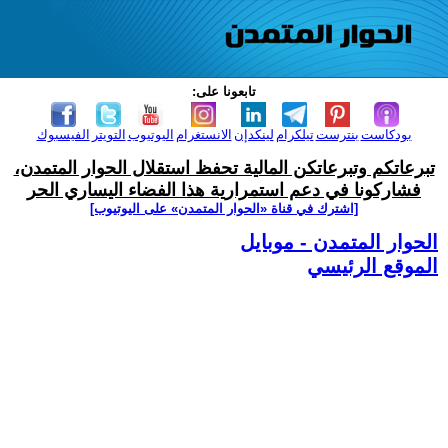
تابعونا على:
بودكاست
بنترست
تيلكرام
لينكدإن
الانستغرام
اليوتيوب
التويتر
الفيسبوك
تبرعاتكم وتبرعاتكن المالية تحفظ استقلال الحوار المتمدن،
فشاركونا في دعم استمرارية هذا الفضاء اليساري الحر
[اشترك في قناة ‫«الحوار المتمدن» على اليوتيوب]
الحوار المتمدن - موبايل
الموقع الرئيسي