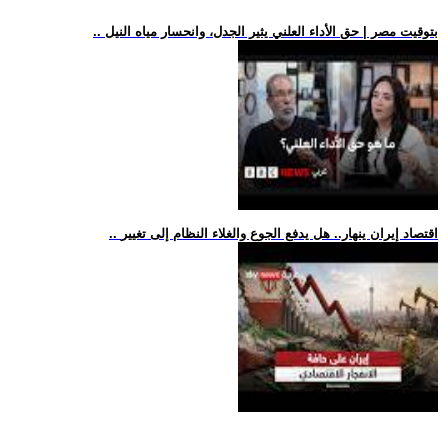
.. بتوقيت مصر | حق الأداء العلني يثير الجدل، وانحسار مياه النيل
.. اقتصاد إيران ينهار.. هل يدفع الجوع والغلاء النظام إلى تغيير