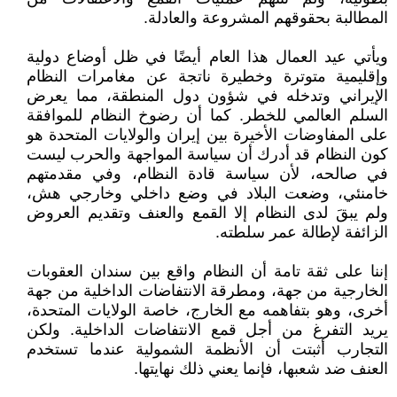
المطالبة بحقوقهم المشروعة والعادلة.
ويأتي عيد العمال هذا العام أيضًا في ظل أوضاع دولية
وإقليمية متوترة وخطيرة ناتجة عن مغامرات النظام
الإيراني وتدخله في شؤون دول المنطقة، مما يعرض
السلم العالمي للخطر. كما أن رضوخ النظام للموافقة
على المفاوضات الأخيرة بين إيران والولايات المتحدة هو
كون النظام قد أدرك أن سياسة المواجهة والحرب ليست
في صالحه، لأن سياسة قادة النظام، وفي مقدمتهم
خامنئي، وضعت البلاد في وضع داخلي وخارجي هش،
ولم يبقَ لدى النظام إلا القمع والعنف وتقديم العروض
الزائفة لإطالة عمر سلطته.
إننا على ثقة تامة أن النظام واقع بين سندان العقوبات
الخارجية من جهة، ومطرقة الانتفاضات الداخلية من جهة
أخرى، وهو بتفاهمه مع الخارج، خاصة الولايات المتحدة،
يريد التفرغ من أجل قمع الانتفاضات الداخلية. ولكن
التجارب أثبتت أن الأنظمة الشمولية عندما تستخدم
العنف ضد شعبها، فإنما يعني ذلك نهايتها.