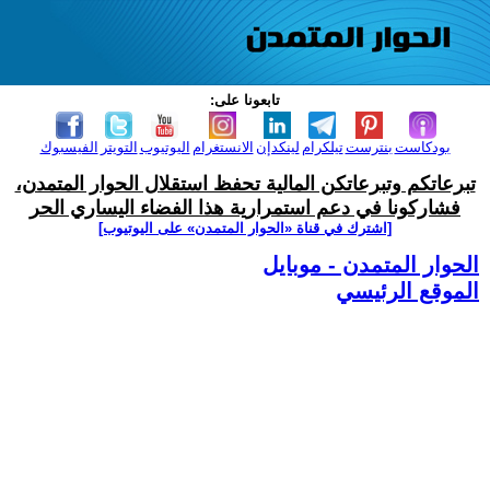
تابعونا على:
بودكاست
بنترست
تيلكرام
لينكدإن
الانستغرام
اليوتيوب
التويتر
الفيسبوك
تبرعاتكم وتبرعاتكن المالية تحفظ استقلال الحوار المتمدن،
فشاركونا في دعم استمرارية هذا الفضاء اليساري الحر
[اشترك في قناة ‫«الحوار المتمدن» على اليوتيوب]
الحوار المتمدن - موبايل
الموقع الرئيسي