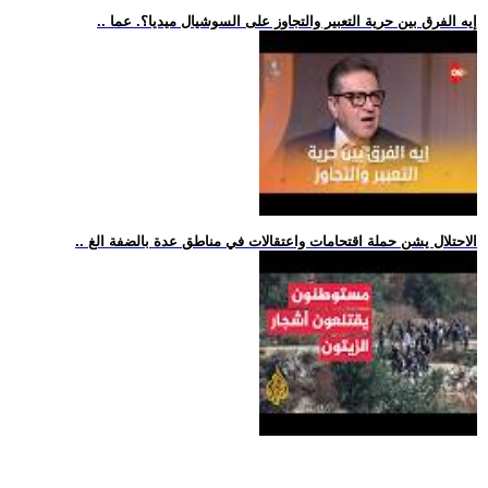
.. إيه الفرق بين حرية التعبير والتجاوز على السوشيال ميديا؟. عما
.. الاحتلال يشن حملة اقتحامات واعتقالات في مناطق عدة بالضفة الغ