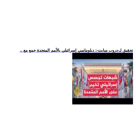
.. تحقيق لـ-دروب سايت-: دبلوماسي إسرائيلي بالأمم المتحدة جمع مع