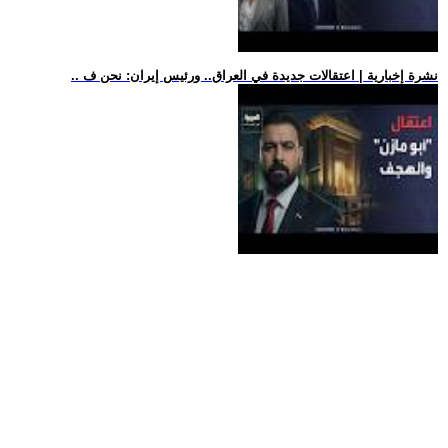
.. نشرة إخبارية | اعتقالات جديدة في العراق.. ورئيس إيران: نحن ف