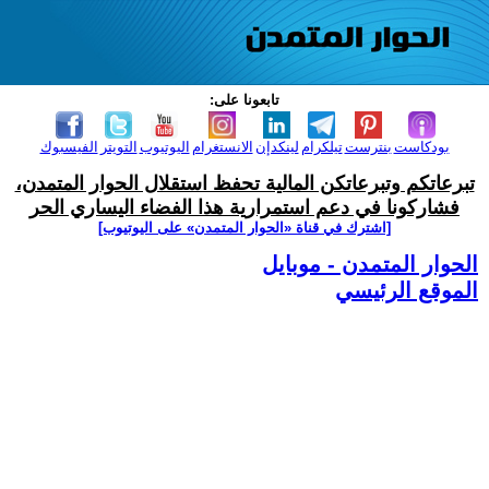
تابعونا على:
بودكاست
بنترست
تيلكرام
لينكدإن
الانستغرام
اليوتيوب
التويتر
الفيسبوك
تبرعاتكم وتبرعاتكن المالية تحفظ استقلال الحوار المتمدن،
فشاركونا في دعم استمرارية هذا الفضاء اليساري الحر
[اشترك في قناة ‫«الحوار المتمدن» على اليوتيوب]
الحوار المتمدن - موبايل
الموقع الرئيسي