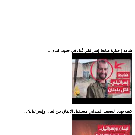
.. شاهد | جنازة ضابط إسرائيلي قُتل في جنوب لبنان
.. كيف يهدد التصعيد الميداني مستقبل الاتفاق بين لبنان وإسرائيل؟