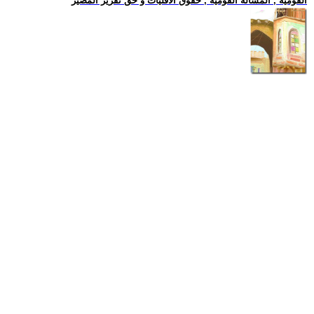
القومية , المسالة القومية , حقوق الاقليات و حق تقرير المصير