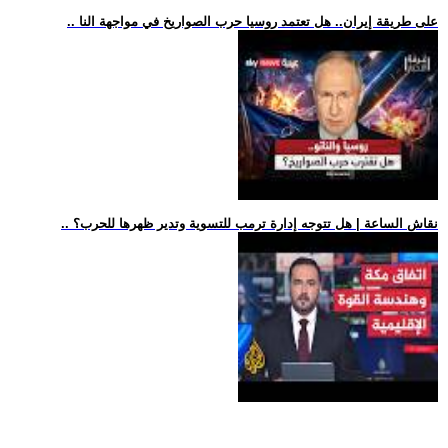
.. على طريقة إيران.. هل تعتمد روسيا حرب الصواريخ في مواجهة النا
.. نقاش الساعة | هل تتوجه إدارة ترمب للتسوية وتدير ظهرها للحرب؟