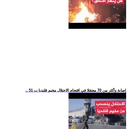
.. 51 إصابة وأكثر من 70 معتقلا في اقتحام الاحتلال مخيم قلنديا ب