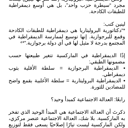
مجرد “سيطرة حزب واحد”، بل هي أوسع ديمقراطية
للطبقات الكادحة.
لينين كتب:
*“دكتاتورية البروليتاريا هي ديمقراطية للطبقات الكادحة
وقمع للبرجوازية. إنها توسيع لممارسة الديمقراطية في
المجتمع بدرجة لا مثيل لها في أي دولة برجوازية.”*⁴
إذًا الديمقراطية في الماركسية تتغير طبيعتها حسب
مضمونها الطبقي:
• الديمقراطية البرجوازية = سلطة الأقلية بثوب
ديمقراطي.
• الديمقراطية البروليتارية = سلطة الأغلبية بقمع واضح
للمضادين للثورة.
رابعًا: العدالة الاجتماعية كمبدأ وحيد؟
ذكرتَ أن العدالة الاجتماعية هي المبدأ الوحيد الذي تفخر
به الماركسية. بلا شك، العدالة الاجتماعية عنصر مركزي،
ولكن الماركسية ليست تيارًا إصلاحيًا يسعى فقط لتوزيع