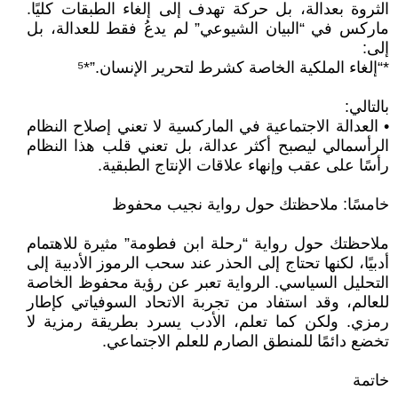
الثروة بعدالة، بل حركة تهدف إلى إلغاء الطبقات كليًا.
ماركس في “البيان الشيوعي” لم يدعُ فقط للعدالة، بل
إلى:
*“إلغاء الملكية الخاصة كشرط لتحرير الإنسان.”*⁵
بالتالي:
• العدالة الاجتماعية في الماركسية لا تعني إصلاح النظام
الرأسمالي ليصبح أكثر عدالة، بل تعني قلب هذا النظام
رأسًا على عقب وإنهاء علاقات الإنتاج الطبقية.
خامسًا: ملاحظتك حول رواية نجيب محفوظ
ملاحظتك حول رواية “رحلة ابن فطومة” مثيرة للاهتمام
أدبيًا، لكنها تحتاج إلى الحذر عند سحب الرموز الأدبية إلى
التحليل السياسي. الرواية تعبر عن رؤية محفوظ الخاصة
للعالم، وقد استفاد من تجربة الاتحاد السوفياتي كإطار
رمزي. ولكن كما تعلم، الأدب يسرد بطريقة رمزية لا
تخضع دائمًا للمنطق الصارم للعلم الاجتماعي.
خاتمة