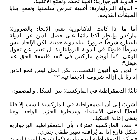
• الدولة البرجوازية: أقلية تحكم وتقمَع الأغلبية.
• الدولة البروليتارية: أغلبية تفرض سلطتها وتقمع بقايا
الطبقات القديمة.
أما ما إذا كانت الدكتاتورية تعني الإلحاد بالضرورة:
ماركس وإنجلز أكدا دائمًا على فصل الدين عن الدولة
باعتباره شرطًا ضروريًا لبناء دولة حديثة، لكن الإلحاد ليس
شرطًا قانونيًا في الدولة البروليتارية بل تعبير عن تحول
الوعي. كما أوضح ماركس في “نقد فلسفة الحق عند
هيغل”:
*“الدين هو أفيون الشعب… لكن الحل ليس قمع الدين
إداريًا بل إزالة شروطه الاجتماعية.”*³
ثالثًا: الديمقراطية في الماركسية: بين الشكل والمضمون
أشرتَ إلى أن الديمقراطية في الماركسية ليست إلا قلبًا
لفظيًا لمعنى الاستبداد وسيطرة الحزب الواحد. وهنا
ينبغي إعادة التفكيك:
• نعم، الماركسية تعترف بأن الديمقراطية البرجوازية
شكل فارغ إذا لم يُرافقه تغيير طبقي جذري.
• ولكن الديمقراطية البروليتارية (كما شرحها لينين) ليست