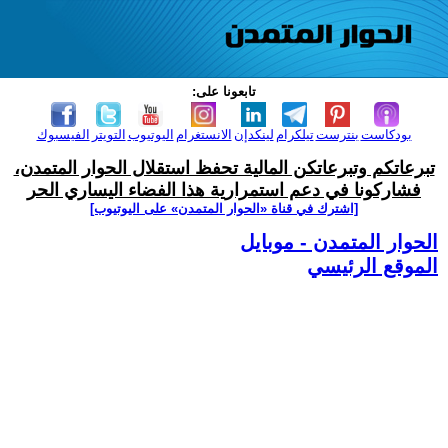
تابعونا على:
بودكاست
بنترست
تيلكرام
لينكدإن
الانستغرام
اليوتيوب
التويتر
الفيسبوك
تبرعاتكم وتبرعاتكن المالية تحفظ استقلال الحوار المتمدن،
فشاركونا في دعم استمرارية هذا الفضاء اليساري الحر
[اشترك في قناة ‫«الحوار المتمدن» على اليوتيوب]
الحوار المتمدن - موبايل
الموقع الرئيسي