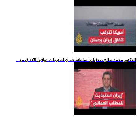
.. الدكتور محمد صالح صدقيان: سلطنة عمان اشترطت توافق الاتفاق مع