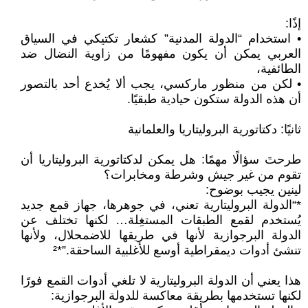
إذًا:
• استخدام “الدولة المدنية” كشعار تكتيكي في السياق
العربي يمكن أن يكون مفهومًا من زاوية النضال ضد
الطائفية،
• لكن من منظور ماركسي، يجب ألا يُخدع أحد بالتصور
أن هذه الدولة ستكون حيادية طبقيًا.
ثانيًا: دكتاتورية البروليتاريا والعلمانية
طرحتَ سؤالًا مهمًا: هل يمكن لدكتاتورية البروليتاريا أن
تقوم من غير جيش وشرطة ومخابرات؟
لينين يجيب بوضوح:
*“الدولة البروليتارية تعني، في جوهرها، جهاز قمع جديد
يُستخدم لقمع الطبقات المستغِلة… لكنها تختلف عن
الدولة البرجوازية لأنها في طريقها للاضمحلال، ولأنها
تنشئ أدوات ديمقراطية أوسع للأغلبية الساحقة.”*²
هذا يعني أن الدولة البروليتارية لا تلغي أدوات القمع فورًا
لكنها تستخدمها بطريقة معاكسة للدولة البرجوازية: