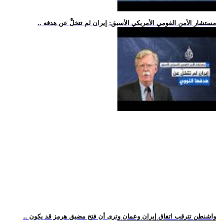
.. مستشار الأمن القومي الأمريكي الأسبق: إيران لم تتخلَّ عن هدفه
.. واشنطن تترقب اتفاق إيران وعمان وترى أن فتح مضيق هرمز قد يكون