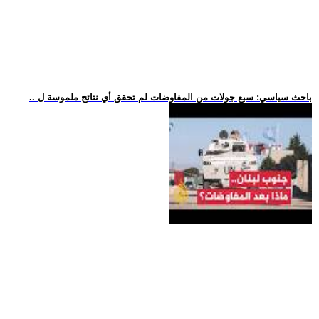
.. باحث سياسي: سبع جولات من المفاوضات لم تحقق أي نتائج ملموسة ل