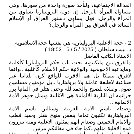
العدالة الاجتماعية، ولنأخذ صورة واحدة من صورها، وهي
مساواة المرأة بالرجل. إن دولة البروليتاريا تساوي بين
المرأة والرجل، فهل يساوي دستور العراق أو الإسلام
السائد في العراق بين المرأة والرجل؟
2 - حجة الاغلبية البروليتارية هي نفسها حجةالاسلاموية
د. لبيب سلطان ( 2025 / 5 / 5 - 18:52 )
الاستاذ الكاتب الفاضل
مالفرق بين ماتكتبونه تحت باب حكم البروليتاريا كأغلبية
ومايدعيه الاخونجية والولائية حكم الاسلام كأغلبية ..واقعا
لافرق بينمكا بل هم الاقرب للواقع كون بلداننا غير
صناعية لاطبقة عاملة ولا بروليتاريا ..بل مؤمنين مسلمين
صوم. وصلاة للصبح والحمد لله وحتى هتلر في المانيا برر
جرائمه ان النازية الالمانية هي الاغلبية وتمثل جوهر الامة
الالمانية ..
وصدام باسم الامة العربية وستالين باسم الامة
البروليتارية تكتبون تماما بنفس منهج هتلر وسيد قطب
والامام الخميني وصدام انهم يمثلون الاغلبية ومنه تبررون
قمع الاقلية مثلهم..كما جاء في مقالتكم مرتين