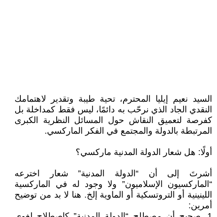
السيد نعيم إيليا المحترم، تحية طيبة وتقدير لاهتمامك
النقدي الجاد الذي نرحّب به دائمًا، ليس فقط كمداخلة بل
كفرصة لتعميق النقاش حول المسائل النظرية الكبرى
المرتبطة بالدولة والمجتمع في الفكر الماركسي.
أولًا: هل شعار الدولة المدنية ماركسي؟
أشرتَ إلى أن “الدولة المدنية” شعار اخترعه
“الماركسيون الإسلاميون” ولا وجود له في الماركسية
اللينينية أو التروتسكية أو الماوية إلخ. هنا لا بد من توضيح
أمرين:
1. صحيح أن مصطلح “الدولة المدنية” كاصطلاح لغوي