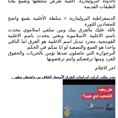
(الدولة البروليتارية: أغلبية تفرض سلطتها وتقمع بقايا
الطبقات القديمة
الديمقراطية البروليتارية = سلطة الأغلبية بقمع واضح
للمضادين للثورة
بالله عليك مالفرق بينك وبين سلفي اسلاموي يتحدث
باسم الاغلبية الاسلاموية وبعثي يتحدث باسم الاغلبية
القومجية..مجرد تبديل اسم الاغلبية هو الفرق اما الباقي
واحدا هو القمع والتصفية لو ايا منكم في الحكم
البرجوازية التي تناضلون ضدها تؤمن بالحريات والحقوق
للفرد ومنها ترفضكم وانتم ترفضونها
اخر الافلام
.. مدير مكتب كراون لدراسات الشرق الأوسط: الخلاف بين واشنطن وطهر