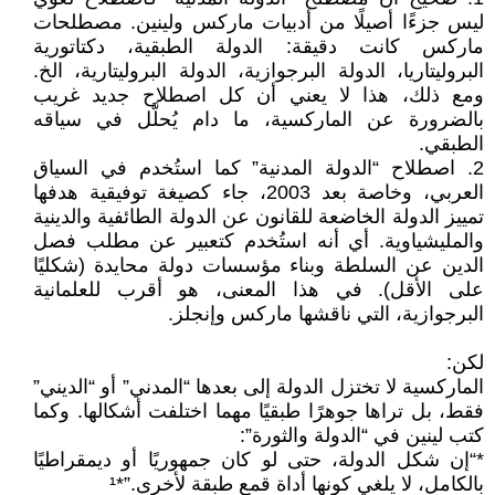
ليس جزءًا أصيلًا من أدبيات ماركس ولينين. مصطلحات
ماركس كانت دقيقة: الدولة الطبقية، دكتاتورية
البروليتاريا، الدولة البرجوازية، الدولة البروليتارية، الخ.
ومع ذلك، هذا لا يعني أن كل اصطلاح جديد غريب
بالضرورة عن الماركسية، ما دام يُحلَّل في سياقه
الطبقي.
2. اصطلاح “الدولة المدنية” كما استُخدم في السياق
العربي، وخاصة بعد 2003، جاء كصيغة توفيقية هدفها
تمييز الدولة الخاضعة للقانون عن الدولة الطائفية والدينية
والمليشياوية. أي أنه استُخدم كتعبير عن مطلب فصل
الدين عن السلطة وبناء مؤسسات دولة محايدة (شكليًا
على الأقل). في هذا المعنى، هو أقرب للعلمانية
البرجوازية، التي ناقشها ماركس وإنجلز.
لكن:
الماركسية لا تختزل الدولة إلى بعدها “المدني” أو “الديني”
فقط، بل تراها جوهرًا طبقيًا مهما اختلفت أشكالها. وكما
كتب لينين في “الدولة والثورة”:
*“إن شكل الدولة، حتى لو كان جمهوريًا أو ديمقراطيًا
بالكامل، لا يلغي كونها أداة قمع طبقة لأخرى.”*¹