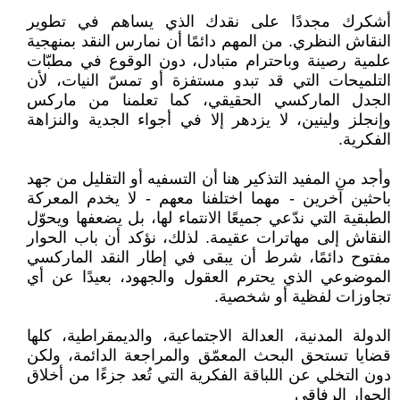
أشكرك مجددًا على نقدك الذي يساهم في تطوير
النقاش النظري. من المهم دائمًا أن نمارس النقد بمنهجية
علمية رصينة وباحترام متبادل، دون الوقوع في مطبّات
التلميحات التي قد تبدو مستفزة أو تمسّ النيات، لأن
الجدل الماركسي الحقيقي، كما تعلمنا من ماركس
وإنجلز ولينين، لا يزدهر إلا في أجواء الجدية والنزاهة
الفكرية.
وأجد من المفيد التذكير هنا أن التسفيه أو التقليل من جهد
باحثين آخرين - مهما اختلفنا معهم - لا يخدم المعركة
الطبقية التي ندّعي جميعًا الانتماء لها، بل يضعفها ويحوّل
النقاش إلى مهاترات عقيمة. لذلك، نؤكد أن باب الحوار
مفتوح دائمًا، شرط أن يبقى في إطار النقد الماركسي
الموضوعي الذي يحترم العقول والجهود، بعيدًا عن أي
تجاوزات لفظية أو شخصية.
الدولة المدنية، العدالة الاجتماعية، والديمقراطية، كلها
قضايا تستحق البحث المعمّق والمراجعة الدائمة، ولكن
دون التخلي عن اللباقة الفكرية التي تُعد جزءًا من أخلاق
الحوار الرفاقي