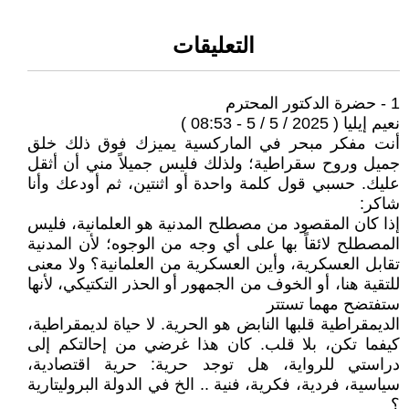
التعليقات
1 - حضرة الدكتور المحترم
نعيم إيليا ( 2025 / 5 / 5 - 08:53 )
أنت مفكر مبحر في الماركسية يميزك فوق ذلك خلق
جميل وروح سقراطية؛ ولذلك فليس جميلاً مني أن أثقل
عليك. حسبي قول كلمة واحدة أو اثنتين، ثم أودعك وأنا
شاكر:
إذا كان المقصود من مصطلح المدنية هو العلمانية، فليس
المصطلح لائقاً بها على أي وجه من الوجوه؛ لأن المدنية
تقابل العسكرية، وأين العسكرية من العلمانية؟ ولا معنى
للتقية هنا، أو الخوف من الجمهور أو الحذر التكتيكي، لأنها
ستفتضح مهما تستتر
الديمقراطية قلبها النابض هو الحرية. لا حياة لديمقراطية،
كيفما تكن، بلا قلب. كان هذا غرضي من إحالتكم إلى
دراستي للرواية، هل توجد حرية: حرية اقتصادية،
سياسية، فردية، فكرية، فنية .. الخ في الدولة البروليتارية
؟