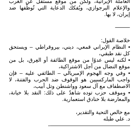
العاملة الإيرانية، ولكن من موقع مستقل عن الغرب
والإعلام البرجوازي، ويُفكك الدعاية التي تُوظّفها ضد
إيران، لا بها.
⸻
خلاصة القول:
• النظام الإيراني قمعي، ديني، بيروقراطي – ويستحق
كل نقد طبقي،
• لكنه ليس عدوًا من موقع الطائفة أو العِرق، بل من
موقع النضال من أجل الاشتراكية،
• وفي وجه الهجوم الإمبريالي – الطائفي عليه – فإن
واجب الماركسيين هو الوقوف ضد الحرب والفتنة، لا
الاصطفاف مع آل سعود وواشنطن وتل أبيب،
• وموقف حزب توده شاهدٌ على ذلك: النقد بلا خيانة،
والمعارضة بلا خنادق استعمارية.
مع خالص التحية والتقدير،
د. علي طبله
———————————————-