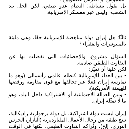
بل يقول ببساطة: النظام عدو طبقي، لكن الحل بيد
الشعب، وليس عبر معسكر الإمبريالية.
⸻
ثالثًا: هل إيران دولة مناهِضة للإمبريالية حقًا، وهي مليئة
بالمليونيرات والفقراء؟
السؤال مشروع، والإحصائيات التي تفضلت بها عن
التفاوت الطبقي صادمة.
لكن علينا أن نميّز:
• بين العداء للإمبريالية كنظام عالمي رأسمالي (وهو ما
تمارسه إيران فعلًا عبر تحالفها مع قوى مقاومة ورفضها
للهيمنة الأمريكية)،
• وبين العدالة الاجتماعية أو الاشتراكية داخل البلد، وهو
ما لا تمثّله إيران.
إيران ليست دولة اشتراكية، بل دولة برجوازية راديكالية،
تنتج طبقة من رجال الأعمال المليارديرية (البازار، الحرس
الثوري، إلخ)، وتُراكم التفاوت الطبقي، لكنها في الوقت