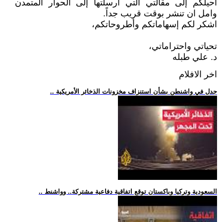
أحيلكم إلى مقالتي التي أرسلتها إلى الحوار المتمدن
وامل ان تنشر بوقت قريب جداً.
اشكر لكم إسهاماتكم وأطروحاتكم،
تحياتي واحتراماتي،
د. علي طبله
اخر الافلام
.. جدل في واشنطن بشأن استنزاف مخزونات الذخائر الأمريكية
.. السعودية وتركيا وباكستان توقع اتفاقية دفاعية مشتركة.. وواشنط