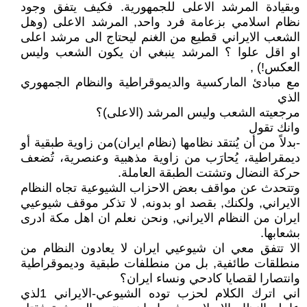
وبقيادة المرشد الاعلى للجمهورية. فكيف يتفق وجود
نظام اسلامي بزعامة فرد واحد, المرشد الاعلى (وهل
الشعب الايراني قطيع من الغنم ليحتاج الى مرشد اعلى
او اقل علوا ؟ المرشد ينبغي ان يكون الشعب وليس
العكس!) ,
مع مبادئ الماركسية والديموقراطية والنظام الجمهوري
الذي
مرجعيته الشعب وليس المرشد (الاعلى)؟
وانك تقول
-بدلاً من أن يُنتقد نظامها (نظام ايران)من زاوية طبقية أو
ديمقراطية، يُحارَب من زاوية مذهبية وعنصرية، تُضعف
حركة النضال وتشتت الطبقة العاملة.
وتتحدث عن مواقف بعض الاحزاب الشيوعية تجاه النظام
الايراني, ولكنك, بقصد او بدونه, لا تذكر موقف شيوعيي
ايران من النظام الايراني, ونحن نعلم ان اهل مكة ادرى
بشعابها.
الا تتفق معي ان شيوعيي ايران لا يعادون النظام من
منطلقات طائفية, بل من منطلفات طبقية وديموقراطية
وانتصارا لقصايا كادحي ونساء ايران؟
اني اترك الكلام لحزب توده الشيوعي-الايراني 1لذي