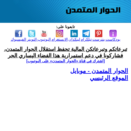
تابعونا على:
بودكاست
بنترست
تيلكرام
لينكدإن
الانستغرام
اليوتيوب
التويتر
الفيسبوك
تبرعاتكم وتبرعاتكن المالية تحفظ استقلال الحوار المتمدن،
فشاركونا في دعم استمرارية هذا الفضاء اليساري الحر
[اشترك في قناة ‫«الحوار المتمدن» على اليوتيوب]
الحوار المتمدن - موبايل
الموقع الرئيسي