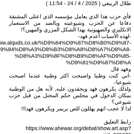
طلال الربيعي ( 2025 / 4 / 24 - 11:54 )
فأي حزب هذا الذي يعامل مؤسسه الذي اعتلى المشنقة
دفاعا عن الحزب وشيوعيته وبالضد من الاستعمار
الانكليزي والصهيونية بهذا الشكل المزري والمهين؟!
-لهذه الأسباب أُعدم فهد-
/www.alquds.co.uk/%D9%84%D9%87%D8%B0%D9%87-
9%84%D8%A3%D8%B3%D8%A8%D8%A7%D8%A8-
%D8%A3%D9%8F%D8%B9%D8%AF%D9%85-
%D9%81%D9%87%D8%A
وفهد قال
-اني كنت وطنيا واصبحت اكثر وطنية عندما اصبحت
شيوعيا-.
ولذلك يكرهون فهد ويحقدون عليه, لأنه هل من الوطنية
بمكان الدخول في مجلس حكم المحتل من قبل حزب
شيوعي؟
لذا لا عجب انهم يهللون للص بريمر ويكرهون فهدا!!
رابط التعليق
https://www.ahewar.org/debat/show.art.asp?