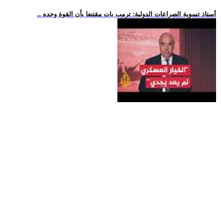
.. أستاذ تسوية الصراعات الدولية: ترمب بات مقتنعا بأن القوة وحده