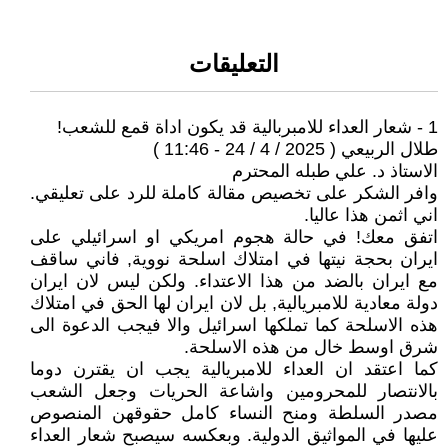
التعليقات
1 - شعار العداء للامبربالية قد يكون اداة قمع للشعب!
طلال الربيعي ( 2025 / 4 / 24 - 11:46 )
الاستاذ د. علي طبله المحترم
وافر الشكر على تخصيص مقالة كاملة للرد على تعليقي.
اني اثمن هذا عاليا.
اتفق معك! في حالة هجوم امريكي او اسرائيلي على
ايران بحجة نيتها في امتلاك اسلحة نووية, فاني ساقف
مع ايران بالضد من هذا الاعتداء. ولكن ليس لان ايران
دولة معادية للامبريالية, بل لان ايران لها الحق في امتلاك
هذه الاسلحة كما تملكها اسرائيل والا فيجب الدعوة الى
شرق اوسط خال من هذه الاسلحة.
كما اعتقد ان العداء للامبريالية يجب ان يقترن دوما
بالانتصار للمحرومين واشاعة الحريات وجعل الشعب
مصدر السلطة ومنح النساء كامل حقوقهن المنصوص
عليها في المواثيق الدولية. وبعكسه سيصبح شعار العداء