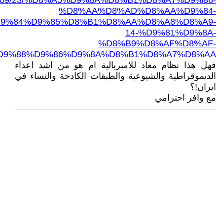
/2023/09/23/%D8%A5%D9%8A%D8%B1%D8%A7%D9%86-
%D8%AA%D8%AD%D8%AA%D9%84-
9%84%D9%85%D8%B1%D8%AA%D8%A8%D8%A9-
14-%D9%81%D9%8A-
%D8%B9%D8%AF%D8%AF-
D9%88%D9%86%D9%8A%D8%B1%D8%A7%D8%AA
فهل هذا نظام معاد للامبربالية ام هو من اشد اعداء
الديموقراطية والشيوعية والطبقات الكادحة والنساء في
ايران!؟
مع وافر احترامي