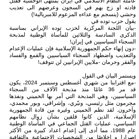
عامله النظام الاسلامي في ايران بمنتهى الوحشية فقتل
قادته او زج بهم في السجون وعرضهم الى تعذيب
وحشي (ينسجم مع عداءه المزعوم للامبريالية!)
يقول حزب توده في
-بيان اللجنة المركزية لحزب توده الإيراني بمناسبة
الذكرى السادسة والثلاثين للمأساة الوطنية لمذبحة
السجناء السياسيين في إيران!
-دون إنهاء حكم الجمهورية الإسلامية فإن عمليات الإعدام
والتعذيب واضطهاد السجناء السياسيين والقمع والفساد
والفقر وحرمان -ملايين الإيرانيين لن تتوقف!
ويستمر البيان في القول
-مع اقترابنا من شهري أغسطس وسبتمبر 2024، يكون
قد مر 36 عامًا منذ مذبحة الآلاف من السجناء
السياسيين، وهي المذبحة التي أمر بها الخميني ونفذها
مجرمون مثل رئيسي، ونيّري، وإشراقي، وبور محمدي،
وآخرون. لقد نظم الخميني وغيره من قادة الجمهورية
الإسلامية، الذين كانوا قلقين بشأن زوال نظامهم
السياسي، عمليات القتل الجماعي في المأساة الوطنية
عام 1988، مما أدى إلى إعدام اعداد كبيرة من الأكثر
اصرارا و إخلاصًا من الشخصيات الاجتماعية والثقافية