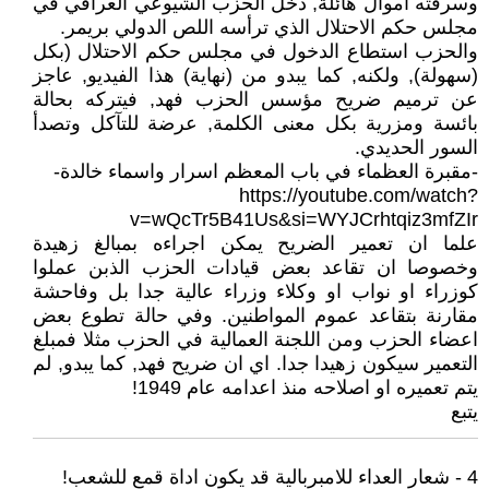
وسرقته اموال هائلة, دخل الحزب الشيوعي العراقي في
مجلس حكم الاحتلال الذي ترأسه اللص الدولي بريمر.
والحزب استطاع الدخول في مجلس حكم الاحتلال (بكل
(سهولة), ولكنه, كما يبدو من (نهاية) هذا الفيديو, عاجز
عن ترميم ضريح مؤسس الحزب فهد, فيتركه بحالة
بائسة ومزرية بكل معنى الكلمة, عرضة للتآكل وتصدأ
السور الحديدي.
-مقبرة العظماء في باب المعظم اسرار واسماء خالدة-
https://youtube.com/watch?
v=wQcTr5B41Us&si=WYJCrhtqiz3mfZIr
علما ان تعمير الضريح يمكن اجراءه بمبالغ زهيدة
وخصوصا ان تقاعد بعض قيادات الحزب الذبن عملوا
كوزراء او نواب او وكلاء وزراء عالية جدا بل وفاحشة
مقارنة بتقاعد عموم المواطنين. وفي حالة تطوع بعض
اعضاء الحزب ومن اللجنة العمالية في الحزب مثلا فمبلغ
التعمير سيكون زهيدا جدا. اي ان ضريح فهد, كما يبدو, لم
يتم تعميره او اصلاحه منذ اعدامه عام 1949!
يتبع
4 - شعار العداء للامبربالية قد يكون اداة قمع للشعب!