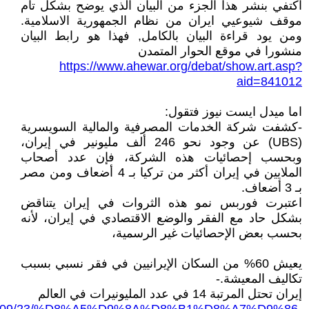
اكتفي بنشر هذا الجزء من البيان الذي يوضح بشكل تام
موقف شيوعيي ايران من نظام الجمهورية الاسلامية.
ومن يود قراءة البيان بالكامل, فهذا هو رابط البيان
منشورا في موقع الحوار المتمدن
https://www.ahewar.org/debat/show.art.asp?
aid=841012
اما ميدل ايست نيوز فتقول:
-كشفت شركة الخدمات المصرفية والمالية السويسرية
(UBS) عن وجود نحو 246 ألف مليونير في إيران،
وبحسب إحصائيات هذه الشركة، فإن عدد أصحاب
الملايين في إيران أكثر من تركيا بـ 4 أضعاف ومن مصر
بـ 3 أضعاف.
اعتبرت فوربس نمو هذه الثروات في إيران يتناقض
بشكل حاد مع الفقر والوضع الاقتصادي في إيران، لأنه
بحسب بعض الإحصائيات غير الرسمية،
يعيش 60% من السكان الإيرانيين في فقر نسبي بسبب
تكاليف المعيشة.-
إيران تحتل المرتبة 14 في عدد المليونيرات في العالم