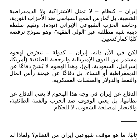
إيران – كنظام – لا تمثل الاشتراكية ولا الديمقراطية
الشعبية، بل تُمارس القمع السياسي ضد الأحزاب الثورية،
وخاصة الحزب الشيوعي الإيراني (توده)، وتقيم سلطة
دينية شبه مطلقة عبر “الولي الفقيه”، وهو نموذج نرفضه
كليًا كماركسيين.
لكن في الآن ذاته، إيران – كدولة – تتعرّض لهجوم
مستمر من القوى الإمبريالية والرجعية الطائفية (أمريكا،
إسرائيل، السعودية، إلخ)، وهذا الهجوم لا يُشنّ دفاعًا عن
الديمقراطية أو النساء، بل دفاعًا عن هيمنة رأس المال
والنفط والدولار والصفقات العسكرية.
الدفاع عن إيران في وجه هذا الهجوم لا يعني الدفاع عن
نظامها، بل يعني الوقوف ضد الحرب والفتنة الطائفية،
والانحياز لمصلحة الشعوب، لا للحكام.
⸻
ثانيًا: ما هو موقف شيوعيي إيران من النظام؟ ولماذا لم