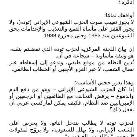
أذكره؟
أوافقك تمامًا:
لا يجوز تغييب صوت الحزب الشيوعي الإيراني (توده)، ولا
يجوز القفز على مأساة القمع والتعذيب والإعدامات بحق
الشيوعيين منذ 1983 وحتى مجزرة 1988.
إن بيان اللجنة المركزية لحزب توده الذي تفضلتم بنقله،
هو وثيقة مأساوية – شجاعة في آن.
تُدين النظام من موقع طبقي، وتدعو إلى إسقاطه عبر
نضال الشعب، لا عبر الغزو الأجنبي أو الخطاب الطائفي.
وهذا يعزز حجتي الأساسية:
إذا كان الحزب الشيوعي الإيراني – وهو من دفع الدم
والدموع – يرفض التحالف مع الطائفيين أو الرجعيين أو
الإمبرياليين ضد النظام، فكيف يمكن لماركسي عربي أن
يفعل ذلك؟
فحزب توده لا يطالب بتدخل الناتو، ولا يحرض على
الشعب الإيراني، ولا يهلل للسعودية، ولا يروّج لمقولات
“المجوس” و”الفرس الصفويين”.