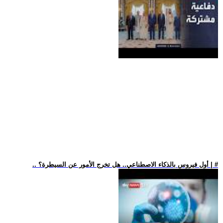
.. أول فيروس بالذكاء الاصطناعي.. هل تخرج الأمور عن السيطرة؟ | #