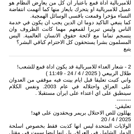
للامبربالية اداة قمع باعتبار ان كل من يعارض النظام هو
عميل للامبريالية او يتحرك بايعاز منها كما اُتهمت انتفاضة
النساء مؤخرا وقمعت باقسى الوسائل الهمجبة.
كما ينبغي التاكيد دوما ان الدين يجب ان يكون في خدمة
الناس وليس تبريرا لقمعهم مهما كانت الظروف وان
ينسجم تماما مع لائحة حقوق الانسان العالمية. اليس
المسلمون بشرا يستحقون كل الاحترام كباقي البشر؟
يتبع
2 - شعار العداء للامبربالية قد يكون اداة قمع للشعب!
طلال الربيعي ( 2025 / 4 / 24 - 11:49 )
واني كتبت تعليقا قبل ايام بينت فيه موقفي من العدوان
على العراق واحتلاله في عام 2003. ونفس الكلام
سينطبق على اي اعتداء على ايران مستقبلا .
--------
تعليقي:
يهللون للص الاحتلال بريمر ويحقدون على فهد!
2025 / 4 / 20
الولايات المتحدة ليس انها كذبت فقط بخصوص اسلحة
الدمار الشامل في العراق, بل انها ايضا سببت في مقتل