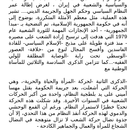
والسياسية والشعبية في إيران ، لغرض إطالة عمر
النظام السياسي وحكم الجهل والجريمة الديني.... تشير
هذه العملية، مثل معظم الأمثلة المتكررة، بوضوح إلى
أنه في حكومة الجمهورية الإسلامية، تم التضحية بـ -مبدأ
الجمهورية- - أحد الإنجازات المهمة للثورة الشعبية عام
1979 التي هدفت إلى ترسيخ إرادة الشعب على مصيره
- منذ فترة طويلة على مذبح -الإسلام السياسي- للقادة
الفاسدين وأفسح المجال لنوع من -خلافة- العصور
-الوسطى تحت راية -الوصاية المطلقة للولي
الفقيه-...كما تتزامن الذكرى السادسة والثلاثين للمأساة
الوطنية مع
-الذكرى الثانية -لحركة -المرأة والحياة والحرية-، وهي
الحركة التي أشعلت، بعد جريمة الحكومة بقتل مهسا
أميني على يد بلطجية النظام، واحدة من أكبر الحركات
الشعبية في السنوات الأخيرة. وقد شكلت هذه الحركة
تحديًا خطيرًا لاستمرار النظام. ورغم أن القمع الوحشي
والدموي لهذه الحركة أنقذ النظام من هذا التحدي، إلا أن
جذوة نضال حركة الشعب لا تزال متوهجة في النضال
الشجاع للمرأة والعمال والجماهير الكادحة -