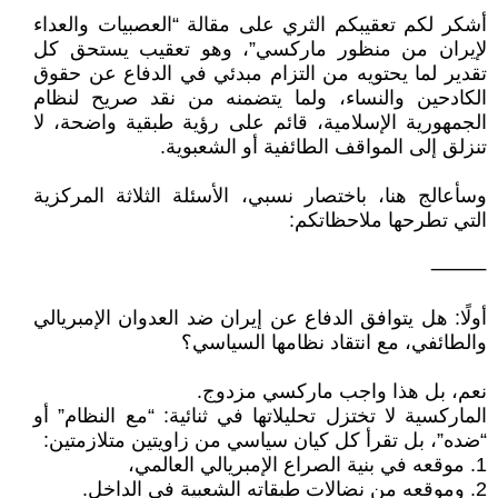
أشكر لكم تعقيبكم الثري على مقالة “العصبيات والعداء
لإيران من منظور ماركسي”، وهو تعقيب يستحق كل
تقدير لما يحتويه من التزام مبدئي في الدفاع عن حقوق
الكادحين والنساء، ولما يتضمنه من نقد صريح لنظام
الجمهورية الإسلامية، قائم على رؤية طبقية واضحة، لا
تنزلق إلى المواقف الطائفية أو الشعبوية.
وسأعالج هنا، باختصار نسبي، الأسئلة الثلاثة المركزية
التي تطرحها ملاحظاتكم:
⸻
أولًا: هل يتوافق الدفاع عن إيران ضد العدوان الإمبريالي
والطائفي، مع انتقاد نظامها السياسي؟
نعم، بل هذا واجب ماركسي مزدوج.
الماركسية لا تختزل تحليلاتها في ثنائية: “مع النظام” أو
“ضده”، بل تقرأ كل كيان سياسي من زاويتين متلازمتين:
1. موقعه في بنية الصراع الإمبريالي العالمي،
2. وموقعه من نضالات طبقاته الشعبية في الداخل.