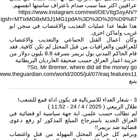
عراقيين اكثر مما سبب صدام باعتراف ساستها انفسهم.
https://www.instagram.com/reel/DEVItgSsyAh/?
igsh=MTIxMG8xM3J1MG1pdA%3D%3D%20%D9%87
هذا طبعا عدا عمليات التعذيب والاغتصاب في سجن ابو
غريب واماكن اخرى.
وكأن اعمال القتل الجماعي والتعذيب والاغتصاب
للعراقيين والعراقيات من قبل المحتل لم تكن كافية, فقد
قام الحاكم المدني بول بريمر بسرقة 8.8 بليون دولار من
خزينة اعمار العراق حسب صحيفة الغارديان البريطانية
So, Mr Bremer, where did all the money go?
/www.theguardian.com/world/2005/jul/07/iraq.features11
يتبع
3 - شعار العداء للامبربالية قد يكون اداة قمع للشعب!
طلال الربيعي ( 2025 / 4 / 24 - 11:52 )
لم تطالب حسب علمي, اية جهة سياسية او قضائية في
العراق الجديد باسترجاع المبلغ المذكور او رفع دعوى
قضائية ضد بريمر!!
وبرغم كل جرائم المحتل المهولة من قتل واغتصاب