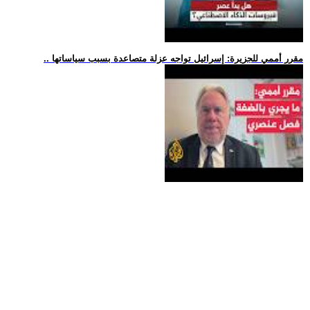
.. مقرر أممي للجزيرة: إسرائيل تواجه عزلة متصاعدة بسبب سياساتها