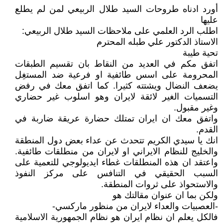
أورد ادناه طروحات السيد طلال الربيعي لمن لم يطلع
عليها
اطلب الرد العلمي على ملاحظات السيد طلال الربيعي:
الاستاذ الدكتور علي طبله المحترم
تحية طيبة
اتفق مكم في العديد من النقاط بان تقسيم الطبقات
المحرومة على اسس طائفية او فرعية ضد المستغِل
يضعف النضال ويشتته كثيرا. كما اتفق معك في رفض
التسميات الغير لائقة لايران وهو اسلوب غير حضاري
وغير مقبول.
واتفق معك ان ايران تمتلك حضارة عريقة ضاربة في
القدم.
انك يا سيدي الكريم تتحدث عن عداء بعض دول المنطقة
والخليج للنظام الايراني او لايران من منطلقات طائفية.
واعتقد ان هذه المنطلقات غطاء ايديولوجي للتعمية على
السبب الحقيقي في التنافس على مركز النفوذ
والاستحواذ على ثروات المنطقة.
ولكن بما ان عنوان مقالتك هو
-العصبيات والعداء لايران من منظور ماركسي-
فالكل يعلم ان نظام ايران هو نظام الجمهورية الاسلامية