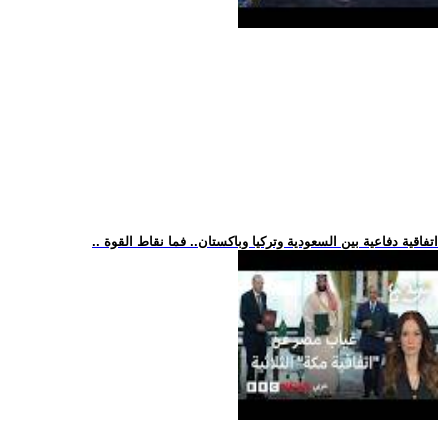
.. اتفاقية دفاعية بين السعودية وتركيا وباكستان.. فما نقاط القوة