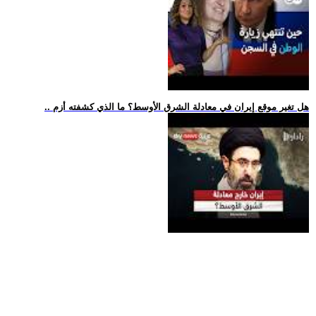
.. هل تغير موقع إيران في معادلة الشرق الأوسط؟ ما الذي كشفته أزم