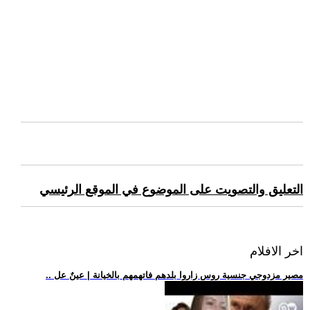
التعليق والتصويت على الموضوع في الموقع الرئيسي
اخر الافلام
.. مصير مزدوجي جنسية روس زاروا بلدهم فاتهمهم بالخيانة | عينٌ عل