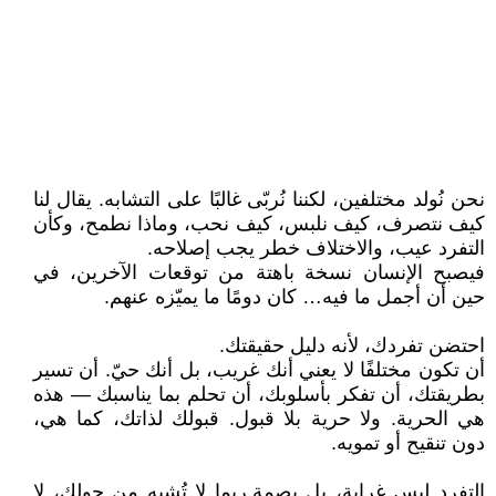
نحن نُولد مختلفين، لكننا نُربّى غالبًا على التشابه. يقال لنا
كيف نتصرف، كيف نلبس، كيف نحب، وماذا نطمح، وكأن
التفرد عيب، والاختلاف خطر يجب إصلاحه.
فيصبح الإنسان نسخة باهتة من توقعات الآخرين، في
حين أن أجمل ما فيه… كان دومًا ما يميّزه عنهم.
احتضن تفردك، لأنه دليل حقيقتك.
أن تكون مختلفًا لا يعني أنك غريب، بل أنك حيّ. أن تسير
بطريقتك، أن تفكر بأسلوبك، أن تحلم بما يناسبك — هذه
هي الحرية. ولا حرية بلا قبول. قبولك لذاتك، كما هي،
دون تنقيح أو تمويه.
التفرد ليس غرابة، بل بصمة.ربما لا تُشبه من حولك، لا