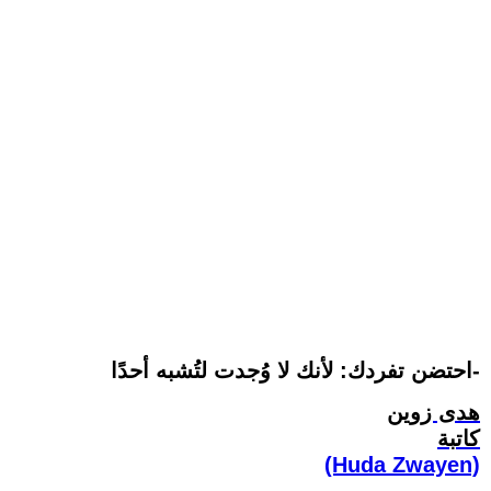
احتضن تفردك: لأنك لا وُجدت لتُشبه أحدًا-
هدى زوين
كاتبة
(Huda Zwayen)