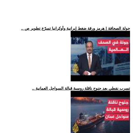
.. جولة الصحافة | هرمز ورقة ضغط إيرانية وأوكرانيا تسرّع تطوير ص
.. تسرب نفطي بعد جنوح ناقلة روسية قبالة السواحل العمانية