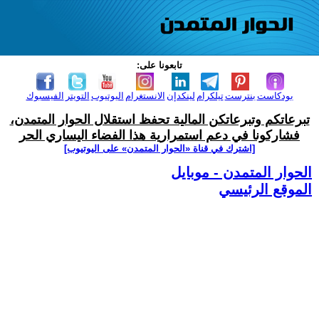
تابعونا على:
بودكاست
بنترست
تيلكرام
لينكدإن
الانستغرام
اليوتيوب
التويتر
الفيسبوك
تبرعاتكم وتبرعاتكن المالية تحفظ استقلال الحوار المتمدن،
فشاركونا في دعم استمرارية هذا الفضاء اليساري الحر
[اشترك في قناة ‫«الحوار المتمدن» على اليوتيوب]
الحوار المتمدن - موبايل
الموقع الرئيسي